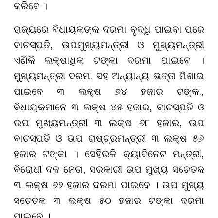
କରିବେ ।
ରାଜ୍ୟରେ ବିଧାୟକଙ୍କ ଦରମା ବୃଦ୍ଧି ପାଇବା ପରେ
ବାଚସ୍ପତି, ଉପମୁଖ୍ୟମନ୍ତ୍ରୀ ଓ ମୁଖ୍ୟମନ୍ତ୍ରୀ
ଏଣିକି ଲକ୍ଷାଧିକ ଟଙ୍କା ଦରମା ପାଇବେ ।
ମୁଖ୍ୟମନ୍ତ୍ରୀ ଦରମା ସହ ଅନ୍ୟାନ୍ୟ ଭତ୍ତା ମିଶାଇ
ପାଇବେ ୩ ଲକ୍ଷ ୭୪ ହଜାର ଟଙ୍କା,
ବିଧାୟକମାନେ ୩ ଲକ୍ଷ ୪୫ ହଜାର, ବାଚସ୍ପତି ଓ
ଉପ ମୁଖ୍ୟମନ୍ତ୍ରୀ ୩ ଲକ୍ଷ ୬୮ ହଜାର, ଉପ
ବାଚସ୍ପତି ଓ ଉପ ରାଷ୍ଟ୍ରମନ୍ତ୍ରୀ ୩ ଲକ୍ଷ ୫୬
ହଜାର ଟଙ୍କା । ସେହିଭଳି କ୍ୟାବିନେଟ ମନ୍ତ୍ରୀ,
ବିରୋଧୀ ଦଳ ନେତା, ସରକାରୀ ଉପ ମୁଖ୍ୟ ସଚେତକ
୩ ଲକ୍ଷ ୬୨ ହଜାର ଦରମା ପାଇବେ । ଉପ ମୁଖ୍ୟ
ସଚେତକ ୩ ଲକ୍ଷ ୫୦ ହଜାର ଟଙ୍କା ଦରମା
ପାଇବେ ।