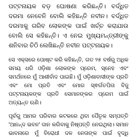
ପଟ୍ଟନାୟକ ବଡ଼ ଘୋଷଣା କରିଛନ୍ତି। ବର୍ଦ୍ଧିତ
ଦରମା ନେବେନି ବୋଲି କହିଛନ୍ତି ନବୀନ। ବର୍ଦ୍ଧିତ
ଦରମାକୁ ଗରିବ ଲୋକଙ୍କ ପାଇଁ ଖର୍ଚ୍ଚ କରାଯାଉ
ବୋଲି ସେ କହିଛନ୍ତି। ଏ ନେଇ ମୁଖ୍ୟମନ୍ତ୍ରୀଙ୍କୁ
ଶନିବାର ଚିଠି ଲେଖିଛନ୍ତି ନବୀନ ପଟ୍ଟନାୟକ।​​​​​​​
ସେ ଏକ୍ସରେ ପୋଷ୍ଟ କରି କହିଛନ୍ତି, ଗତ ୨୫ ବର୍ଷରୁ ଅଧିକ
ସମୟ ଧରି ଓଡ଼ିଶା ଲୋକଙ୍କ ପ୍ରେମ, ସ୍ନେହ ଏବଂ
ସମର୍ଥନରେ ମୁଁ ଆଶୀର୍ବାଦ ପାଇଛି। ମୁଁ ଓଡ଼ିଶାବାସୀଙ୍କ ପ୍ରତି
ଏବଂ ମୋ ପ୍ରତି ଏବଂ ମୋର ସ୍ଵର୍ଗତପିତା ବିଜୁ
ପଟ୍ଟନାୟକଙ୍କ ପ୍ରତି ସେମାନଙ୍କର ପ୍ରେମ ପାଇଁ
ଅତ୍ୟନ୍ତ ଋଣି।
ପୂର୍ବରୁ ଆମର ପରିବାର କଟକରେ ଥିବା ପୈତୃକ ସମ୍ପତ୍ତି
'ଆନନ୍ଦ ଭବନ' ଦାନ କରିବାକୁ ନିଷ୍ପତ୍ତି ନେଇଥିଲା। ସମାନ
ଭାବନାରେ ମୁଁ ବିରୋଧୀ ଦଳ ନେତାଙ୍କ ପାଇଁ ବୃଦ୍ଧି