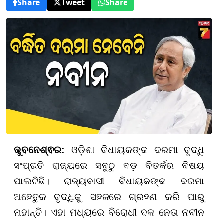
Share
Tweet
Share
ଭୁବନେଶ୍ଵର:
ଓଡ଼ିଶା ବିଧାୟକଙ୍କ ଦରମା ବୃଦ୍ଧି
ସଂପ୍ରତି ରାଜ୍ୟରେ ସବୁଠୁ ବଡ଼ ବିତର୍କର ବିଷୟ
ପାଲଟିଛି। ରାଜ୍ୟବାସୀ ବିଧାୟକଙ୍କ ଦରମା
ଅହେତୁକ ବୃଦ୍ଧିକୁ ସହଜରେ ଗ୍ରହଣ କରି ପାରୁ
ନାହାନ୍ତି। ଏହା ମଧ୍ୟରେ ବିରୋଧୀ ଦଳ ନେତା ନବୀନ