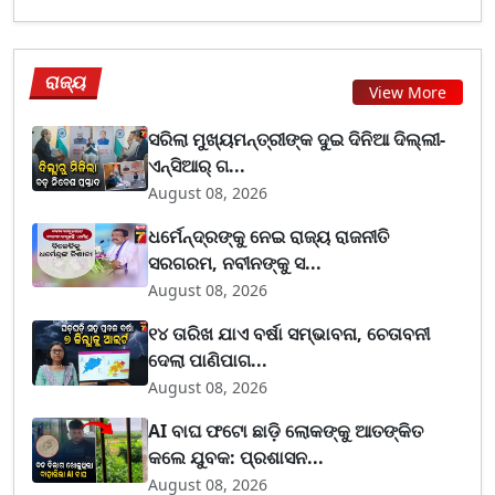
ରାଜ୍ୟ
View More
ସରିଲା ମୁଖ୍ୟମନ୍ତ୍ରୀଙ୍କ ଦୁଇ ଦିନିଆ ଦିଲ୍ଲୀ-
ଏନ୍‌ସିଆର୍ ଗ...
August 08, 2026
ଧର୍ମେନ୍ଦ୍ରଙ୍କୁ ନେଇ ରାଜ୍ୟ ରାଜନୀତି
ସରଗରମ, ନବୀନଙ୍କୁ ସ...
August 08, 2026
୧୪ ତାରିଖ ଯାଏ ବର୍ଷା ସମ୍ଭାବନା, ଚେତାବନୀ
ଦେଲା ପାଣିପାଗ...
August 08, 2026
AI ବାଘ ଫଟୋ ଛାଡ଼ି ଲୋକଙ୍କୁ ଆତଙ୍କିତ
କଲେ ଯୁବକ: ପ୍ରଶାସନ...
August 08, 2026