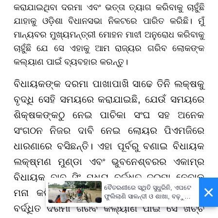
କରାଯାଇଥିବା ଦରମା ଏବଂ ଭତ୍ତା ତ୍ୟାଗ କରିବାକୁ ଚାହୁଁଛି
ଯାହାକୁ ଓଡ଼ିଶା ବିଧାନସଭା ନିକଟରେ ପାରିତ କରିଛି। ମୁଁ
ମାନ୍ୟବର ମୁଖ୍ୟମନ୍ତ୍ରୀ ମୋହନ ମାଝୀ ଅନୁରୋଧ କରିବାକୁ
ଚାହୁଁଛି ଯେ ସେ ଏହାକୁ ଆମ ରାଜ୍ୟର ଗରିବ ଲୋକଙ୍କ
କଲ୍ୟାଣ ପାଇଁ ବ୍ୟବହାର କରନ୍ତୁ।
ବିଧାୟକଙ୍କ ଦରମା ପାଖାପାଖି ସାଢେ ତିନି ଲକ୍ଷକୁ
ବୃଦ୍ଧି ସେହି ସମୟରେ କରାଯାଇଛି, ଯେଉଁ ସମୟରେ
ଶିକ୍ଷକଙ୍କଠୁ ନେଇ ପାଚିକା ସଂଘ ସହ ଅନେକ
ସଂଗଠନ ନିଜର ଦାବି ନେଇ ଲୋୟର ପିଏମଜିରେ
ଧାରଣାରେ ବସିଛନ୍ତି। ଏହା ପୂର୍ବରୁ ବଣାଇ ବିଧାୟକ
ଲକ୍ଷ୍ମଣ ମୁଣ୍ଡା ଏବଂ ଭୁବନେଶ୍ବରର ଏକାମ୍ର
ବିଧାୟକ ବାବୁ ସିଂ ମଧ୍ୟ ବର୍ଦ୍ଧିତ ଦରମା ନେବାକୁ
×
ବୈତରଣୀରେ ସ୍ଥିତି ସୁଧୁରିନି, ଏପଟେ
ମନା କରିଥିଲେ । ବାବୁ ସିଂ କହିଥିଲେ ତାଙ୍କର
ଫୁଲିଲାଣି ସାଳନ୍ଦୀ ଓ ଶାଖା, ବଢ଼ୁଛି
ବନ୍ୟା ଭୟ
ବର୍ଦ୍ଧିତ ଦରମା ଗରିବ କଲ୍ୟାଣ ପାଇଁ ସେ ଖର୍ଚ୍ଚ