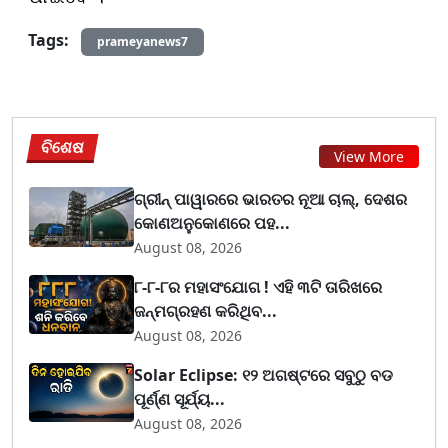
Tags:
prameyanews7
ବିଶେଷ
View More
ଗ୍ରୀନ୍ ପାୱାରରେ ଭାରତର ନୂଆ ଚାଲ୍, ଦେଶର
କୋଣଅନୁକୋଣରେ ପହ...
August 08, 2026
୮-୮-୮ର ମହାସଂଯୋଗ ! ଏହି ୩ଟି ତାରିଖରେ
ଜନ୍ମଗ୍ରହଣ କରିଥିବ...
August 08, 2026
Solar Eclipse: ୧୨ ଅଗଷ୍ଟରେ ସବୁଠୁ ବଡ
ପୂର୍ଣ୍ଣ ସୂର୍ଯ୍ୟ...
August 08, 2026