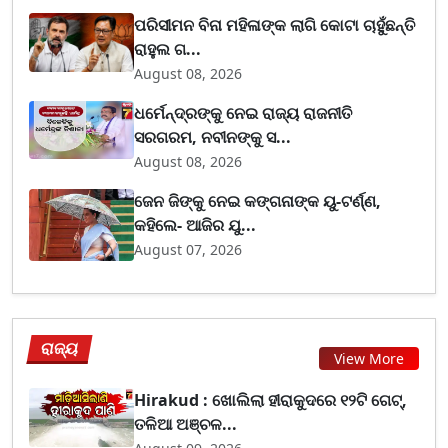
ପରିସୀମନ ବିନା ମହିଳାଙ୍କ ଲାଗି କୋଟା ଚାହୁଁଛନ୍ତି
ରାହୁଲ ଗ...
August 08, 2026
ଧର୍ମେନ୍ଦ୍ରଙ୍କୁ ନେଇ ରାଜ୍ୟ ରାଜନୀତି
ସରଗରମ, ନବୀନଙ୍କୁ ସ...
August 08, 2026
ଜେନ ଜିଙ୍କୁ ନେଇ କଙ୍ଗନାଙ୍କ ୟୁ-ଟର୍ଣ୍ଣ,
କହିଲେ- ଆଜିର ଯୁ...
August 07, 2026
ରାଜ୍ୟ
View More
Hirakud : ଖୋଲିଲା ହୀରାକୁଦରେ ୧୨ଟି ଗେଟ୍‌,
ତଳିଆ ଅଞ୍ଚଳ...