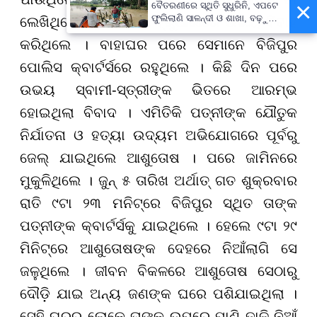
×
ବୈତରଣୀରେ ସ୍ଥିତି ସୁଧୁରିନି, ଏପଟେ
ଫୁଲିଲାଣି ସାଳନ୍ଦୀ ଓ ଶାଖା, ବଢ଼ୁଛି
ଲେଖିଥିଲେ । ୨୦୨୫ ଫେବ୍ରୁଆରୀରେ ଉଭୟ ବିବାହ
ବନ୍ୟା ଭୟ
କରିଥିଲେ । ବାହାଘର ପରେ ସେମାନେ ବିଜିପୁର
ପୋଲିସ କ୍ବାର୍ଟର୍ସରେ ରହୁଥିଲେ । କିଛି ଦିନ ପରେ
ଉଭୟ ସ୍ବାମୀ-ସ୍ତ୍ରୀଙ୍କ ଭିତରେ ଆରମ୍ଭ
ହୋଇଥିଲା ବିବାଦ । ଏମିତିକି ପତ୍ନୀଙ୍କ ଯୌତୁକ
ନିର୍ଯାତନା ଓ ହତ୍ୟା ଉଦ୍ୟମ ଅଭିଯୋଗରେ ପୂର୍ବରୁ
ଜେଲ୍ ଯାଇଥିଲେ ଆଶୁତୋଷ । ପରେ ଜାମିନରେ
ମୁକୁଳିଥିଲେ । ଜୁନ୍ ୫ ତାରିଖ ଅର୍ଥାତ୍ ଗତ ଶୁକ୍ରବାର
ରାତି ୯ଟା ୨୩ ମନିଟ୍‌ରେ ବିଜିପୁର ସ୍ଥିତ ତାଙ୍କ
ପତ୍ନୀଙ୍କ କ୍ବାର୍ଟର୍ସକୁ ଯାଇଥିଲେ । ହେଲେ ୯ଟା ୨୯
ମିନିଟ୍‌ରେ ଆଶୁତୋଷଙ୍କ ଦେହରେ ନିଆଁଲାଗି ସେ
ଜଳୁଥିଲେ । ଜୀବନ ବିକଳରେ ଆଶୁତୋଷ ସେଠାରୁ
ଦୌଡ଼ି ଯାଇ ଅନ୍ୟ ଜଣଙ୍କ ଘରେ ପଶିଯାଇଥିଲା ।
ସେହି ଘରର ଲୋକେ ତାଙ୍କ ଉପରେ ପାଣି ଢ଼ାଳି ନିଆଁ