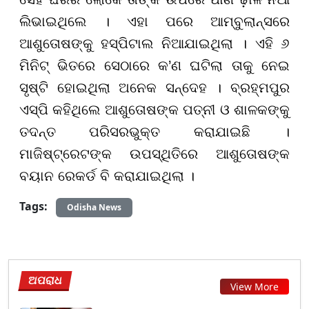
ଲିଭାଇଥିଲେ । ଏହା ପରେ ଆମ୍ବୁଲାନ୍ସରେ
ଆଶୁତୋଷଙ୍କୁ ହସ୍ପିଟାଲ ନିଆଯାଇଥିଲା । ଏହି ୬
ମିନିଟ୍ ଭିତରେ ସେଠାରେ କ’ଣ ଘଟିଲା ତାକୁ ନେଇ
ସୃଷ୍ଟି ହୋଇଥିଲା ଅନେକ ସନ୍ଦେହ । ବ୍ରହ୍ମପୁର
ଏସ୍‌ପି କହିଥିଲେ ଆଶୁତୋଷଙ୍କ ପତ୍ନୀ ଓ ଶାଳକଙ୍କୁ
ତଦନ୍ତ ପରିସରଭୁକ୍ତ କରାଯାଇଛି ।
ମାଜିଷ୍ଟ୍ରେଟଙ୍କ ଉପସ୍ଥିତିରେ ଆଶୁତୋଷଙ୍କ
ବୟାନ ରେକର୍ଡ ବି କରାଯାଇଥିଲା ।
Tags:
Odisha News
ଅପରାଧ
View More