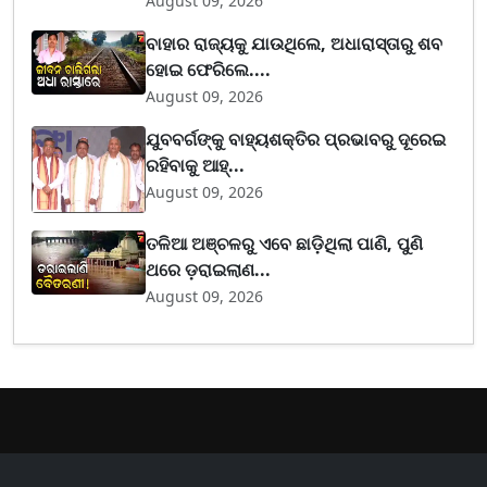
August 09, 2026
ବାହାର ରାଜ୍ୟକୁ ଯାଉଥିଲେ, ଅଧାରାସ୍ତାରୁ ଶବ
ହୋଇ ଫେରିଲେ....
August 09, 2026
ଯୁବବର୍ଗଙ୍କୁ ବାହ୍ୟଶକ୍ତିର ପ୍ରଭାବରୁ ଦୂରେଇ
ରହିବାକୁ ଆହ୍...
August 09, 2026
ତଳିଆ ଅଞ୍ଚଳରୁ ଏବେ ଛାଡ଼ିଥିଲା ପାଣି, ପୁଣି
ଥରେ ଡ଼ରାଇଲାଣ...
August 09, 2026