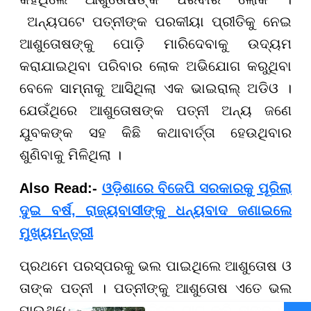
ଅନ୍ୟପଟେ ପତ୍ନୀଙ୍କ ପରକୀୟା ପ୍ରୀତିକୁ ନେଇ
ଆଶୁତୋଷଙ୍କୁ ପୋଡ଼ି ମାରିଦେବାକୁ ଉଦ୍ୟମ
କରାଯାଇଥିବା ପରିବାର ଲୋକ ଅଭିଯୋଗ କରୁଥିବା
ବେଳେ ସାମ୍ନାକୁ ଆସିଥିଲା ଏକ ଭାଇରାଲ୍ ଅଡିଓ ।
ଯେଉଁଥିରେ ଆଶୁତୋଷଙ୍କ ପତ୍ନୀ ଅନ୍ୟ ଜଣେ
ଯୁବକଙ୍କ ସହ କିଛି କଥାବାର୍ତ୍ତା ହେଉଥିବାର
ଶୁଣିବାକୁ ମିଳିଥିଲା ।
Also Read:-
ଓଡ଼ିଶାରେ ବିଜେପି ସରକାରକୁ ପୂରିଲା
ଦୁଇ ବର୍ଷ, ରାଜ୍ୟବାସୀଙ୍କୁ ଧନ୍ୟବାଦ ଜଣାଇଲେ
ମୁଖ୍ୟମନ୍ତ୍ରୀ
ପ୍ରଥମେ ପରସ୍ପରକୁ ଭଲ ପାଇଥିଲେ ଆଶୁତୋଷ ଓ
ତାଙ୍କ ପତ୍ନୀ । ପତ୍ନୀଙ୍କୁ ଆଶୁତୋଷ ଏତେ ଭଲ
ପାଉଥିଲେ ଯେ, ନିଜ ଛାତିରେ ଟାଟୁ କରି ତାଙ୍କ ନାଁ