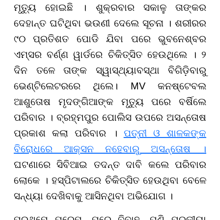
ମୃତ୍ୟୁ ହୋଇଛି । ଶୁକ୍ରବାର ସକାଳୁ ତାଙ୍କର
ଦେହାନ୍ତ ଘଟିଥିବା ଭଉଣୀ ଦେଲେ ସୂଚନା ।
ଶରୀରର
୯୦ ପ୍ରତିଶତ
ପୋଡି ଯିବା ପରେ ଭୁବନେଶ୍ବର
ଏମ୍ସର ବର୍ଣ୍ଣ ୱାର୍ଡରେ ଚିକିତ୍ସିତ ହେଉଥିଲେ । ୨
ଦିନ ତଳେ ତାଙ୍କ ସ୍ୱାସ୍ଥ୍ୟାବସ୍ଥା ବିଗିଡ଼ିବାରୁ
ଭେଣ୍ଟିଲେଟରରେ ଥିଲେ। MV କନଷ୍ଟେବଲ
ଆଶୁତୋଷ ମୃଦଙ୍ଗିଆଙ୍କ ମୃତ୍ୟୁ ପରେ ବର୍ଷିଲେ
ପରିବାର । ବ୍ରହ୍ମପୁର ପୋଲିସ ଉପରେ ଅସନ୍ତୋଷ
ପ୍ରକାଶ କଲା ପରିବାର ।
ପତ୍ନୀ ଓ ଶାଳକଙ୍କ
ବିରୋଧରେ ଆକ୍ସନ ନହେବାରୁ ଅସନ୍ତୋଷ ।
ଘଟଣାରେ ସିବିଆଇ ତଦନ୍ତ ଦାବି କଲେ ପରିବାର
ଲୋକେ । ହସ୍ପିଟାଲରେ ଚିକିତ୍ସିତ ହେଉଥିବା ବେଳେ
ସନ୍ଧ୍ୟା ଦେଖିବାକୁ ଆସିନଥିବା ଅଭିଯୋଗ ।
ପ୍ରଥମେ ପ୍ରେମ, ପରେ ବିବାହ, ପୁଣି ପରକୀୟା