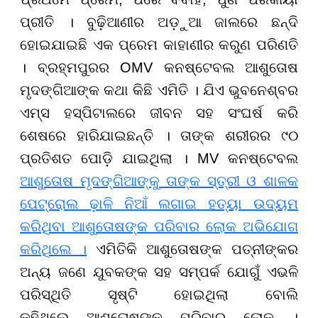
ପ୍ରୀତି । ବୁଢ଼ିଆଣୀର ଅଡ଼ୁଆ ଜାଲରେ ଛନ୍ଦି
ହୋଇଯାଇଛି ଏକ ପ୍ରେମ କାହାଣୀର କରୁଣ ପରିଣତି
। ବ୍ରହ୍ମପୁରର OMV କନଷ୍ଟେବଲ ଆଶୁତୋଷ
ମୃଦଙ୍ଗିଆଙ୍କ କଥା କିଛି ଏମିତି । ଯିଏ ଭୁବନେଶ୍ବର
ଏମ୍ସ ହସ୍ପିଟାଲରେ ଜୀବନ ସହ ସଂଘର୍ଷ କରି
ଶେଷରେ ହାରିଯାଇଛନ୍ତି । ତାଙ୍କ ଶରୀରର ୯୦
ପ୍ରତିଶତ ପୋଡ଼ି ଯାଇଥିଲା । MV କନଷ୍ଟେବଲ
ଆଶୁତୋଷ ମୃଦଙ୍ଗିଆଙ୍କୁ ତାଙ୍କ ସ୍ତ୍ରୀ ଓ ଶାଳକ
ପେଟ୍ରୋଲ ଢ଼ାଳି ନିଆଁ ଲଗାଇ ହତ୍ୟା ଉଦ୍ୟମ
କରିଥିବା ଆଶୁତୋଷଙ୍କ ପରିବାର ଲୋକ ଅଭିଯୋଗ
କରିଥିଲେ ।
ଏମିତିକି ଆଶୁତୋଷଙ୍କ ପତ୍ନୀଙ୍କର
ଅନ୍ୟ ଜଣେ ଯୁବକଙ୍କ ସହ ସମ୍ପର୍କ ଯୋଗୁଁ ଏଭଳି
ପରିସ୍ଥିତି ସୃଷ୍ଟି ହୋଇଥିଲା ବୋଲି
କହିଥିଲେ ଆଶୁତୋଷଙ୍କ ପରିବାର ଲୋକ ।