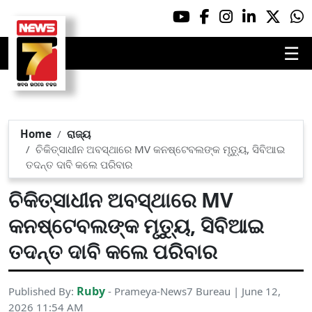
☰
Home
ରାଜ୍ୟ
ଚିକିତ୍ସାଧୀନ ଅବସ୍ଥାରେ MV କନଷ୍ଟେବଲଙ୍କ ମୃତ୍ୟୁ, ସିବିଆଇ
ତଦନ୍ତ ଦାବି କଲେ ପରିବାର
ଚିକିତ୍ସାଧୀନ ଅବସ୍ଥାରେ MV
କନଷ୍ଟେବଲଙ୍କ ମୃତ୍ୟୁ, ସିବିଆଇ
ତଦନ୍ତ ଦାବି କଲେ ପରିବାର
Ruby
Published By:
- Prameya-News7 Bureau | June 12,
2026 11:54 AM