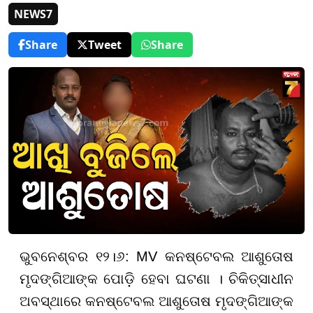
NEWS7
Share
Tweet
Share
ଭୁବନେଶ୍ବର ୧୨।୬: MV କନଷ୍ଟେବଲ ଆଶୁତୋଷ
ମୃଦଙ୍ଗିଆଙ୍କ ପୋଡ଼ି ହେବା ଘଟଣା । ଚିକିତ୍ସାଧୀନ
ଅବସ୍ଥାରେ କନଷ୍ଟେବଲ ଆଶୁତୋଷ ମୃଦଙ୍ଗିଆଙ୍କ