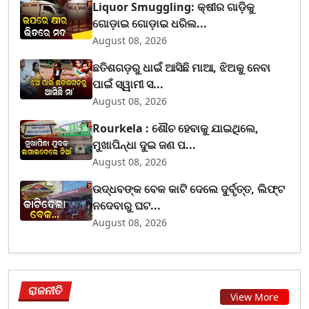
Liquor Smuggling: କ୍ଷୀର ଗାଡ଼ିକୁ
ଗୋଡ଼ାଇ ଗୋଡ଼ାଇ ଧରିଲ...
August 08, 2026
ଛତିଶଗଡ଼ରୁ ଧାଇଁ ଆସିଛି ମାଆ, ଝିଅକୁ ନେବା
ପାଇଁ ସ୍ୱାମୀ ସ...
August 08, 2026
Rourkela : ଶୌଚ ହେବାକୁ ଯାଇଥିଲେ,
ମୁଖାପିନ୍ଧା ଦୁଇ ଜଣ ପ...
August 08, 2026
ଉଦ୍ଧବଙ୍କ ବେକ କାଟି ଦେଲେ ଦୁର୍ବୃତ୍ତ, ଲିଫ୍ଟ
ନଦେବାରୁ ଘଟ...
August 08, 2026
ରାଜନୀତି
View More