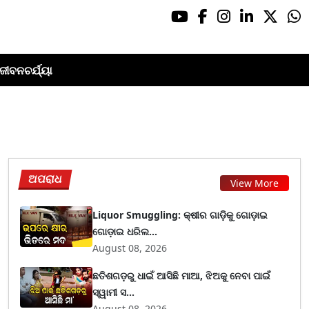
ଜୀବନଚର୍ଯ୍ୟା
ଅପରାଧ
View More
Liquor Smuggling: କ୍ଷୀର ଗାଡ଼ିକୁ ଗୋଡ଼ାଇ
ଗୋଡ଼ାଇ ଧରିଲ...
August 08, 2026
ଛତିଶଗଡ଼ରୁ ଧାଇଁ ଆସିଛି ମାଆ, ଝିଅକୁ ନେବା ପାଇଁ
ସ୍ୱାମୀ ସ...
August 08, 2026