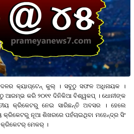
 ଦଳର କ୍ୟାପ୍ଟେନ୍ କୁଲ୍ । ସବୁଠୁ ସଫଳ ଅଧିନାୟକ ।
ଠୁ ଆରମ୍ଭ କରି ୨୦୧୧ ଦିନିକିଆ ବିଶ୍ୱକପ୍ । ଧୋନୀଙ୍କ
୍ଜାତୀୟ କ୍ରିକେଟରୁ ନେଇ ସାରିଛନ୍ତି ଅବସର । ହେଲେ
୍ରିକେଟରୁ ନୂଆ ଶିଖରରେ ପହଁଚାଇଥିବା ମହେନ୍ଦ୍ର ସିଂ
ି କ୍ରିକେଟର୍ ମେକର୍ ।