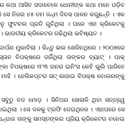
େ କଥା ଆସିବ ସଦାବେଳେ ଧୋନୀଙ୍କ କଥା ମନେ ପଡ଼ିବ
ଜି ସେ ନିଜର ୪୫ ତମ ଜନ୍ମ ଦିବସ ପାଳନ କରୁଛନ୍ତି । ଏକ
ୁ ଫୁଟବଲ ପ୍ରତି ରୁଚିଥିଲା । ପରେ ଏହା କ୍ରିକେଟକୁ
ସ । ଭାରତୀୟ କ୍ରିକେଟର ଗଢିଥିଲା ଭବିଷ୍ୟତ ।
ର୍ପଣ ମୁକାବିଲା । କିନ୍ତୁ ଭଲ ଖେଳିନଥିଲେ । ୨୦୦୫ରେ
ାନ ବିପକ୍ଷରେ ଗର୍ଜିଥିଲା ତାଙ୍କର ବ୍ୟାଟ୍ । ପାକ୍
୍କା ବିପକ୍ଷରେ ୧୮୩ ରନର ଇନିଂସ କେହି ଭୁଲି ପାରିବେ
େ ମାହି । ହେଲିକପ୍ଟର ସଟ୍ ଲଗାଇ ବିପକ୍ଷ ବୋଲରଙ୍କୁ
ବୁଠୁ ବଡ ମୋଡ଼ । ସିନିଅର ଖେଳାଳି ଥିବା ସତ୍ତ୍ୱେ
ଯାଇଥିଲା । ସେ ଦଳକୁ ଟ୍ରଫି ଦେଇଥିଲେ । ଏହାପରେ ସେ
ଅନ୍ଦାଜ ତାଙ୍କୁ ସମସ୍ତଙ୍କର ପ୍ରିୟ କ୍ରିକେଟର ବନେଇ