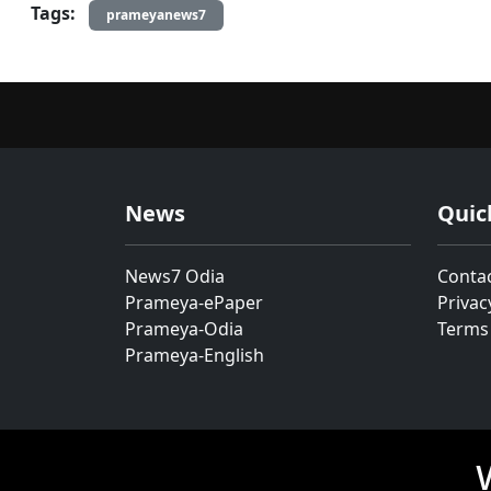
Tags:
prameyanews7
News
Quic
News7 Odia
Conta
Prameya-ePaper
Privac
Prameya-Odia
Terms
Prameya-English