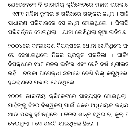
ଯେତେବେଳେ ବି ଭାରତୀୟ କ୍ରିକେଟରେ ମହାନ ତାରକାର
। ୧୯୮୧ ମସିହା ଜୁଲାଇ ୭ ତାରିଖରେ ତାଙ୍କର ଜନ୍ମ । ଆ
ସାଧାରଣ ପରିବାରରେ ସେ ଜନ୍ମ ହୋଇଥିଲେ । ପିଲାଦିନ
ପରିବର୍ତ୍ତନ ହୋଇଥିଲା । ଯାହା ଲେଖିଥିଲା ନୂଆ ଇତିହା
୨୦୦୪ରେ ବାଂଲାଦେଶ ବିପକ୍ଷରେ ଧୋନୀ ଖେଳିଥିଲେ ପଦା
ସେ ଦେଖାଇଥିଲେ ନିଜର ପ୍ରକୃତ ପ୍ରତିଭା । ପାକିସ୍ତ
ବିପକ୍ଷରେ ୧୪୮ ରନର ଇନିଂସ ଏବଂ ସେହି ବର୍ଷ ଶ୍ରୀଲଙ
ନାହିଁ । ଚଉକା ଅପେକ୍ଷା ଛକାରେ ବେଶି ଡିଲ୍ କରୁଥିଲ
ହଇରାଣରେ ପକାଇ ଦେଉଥିଲେ ।
୨୦୦୭ ଭାରତୀୟ କ୍ରିକେଟରେ ସାବ୍ୟସ୍ତ ହୋଇଥିଲା ସ
ମାହିଙ୍କୁ ଟି୨୦ ବିଶ୍ୱକପ୍ ପାଇଁ ଦଳର ଅଧିନାୟକ କରା
ଆଉ ପଛକୁ ହଟିନଥିଲେ । ନିଜର ଶାନ୍ତ ସ୍ୱଭାବ, କୁଲ୍ 
ଦେଇଥିଲା । ସେ ପଲଟି ଯାଇଥିଲେ ହିରୋ ।