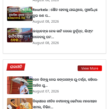
Rourkela : ଶୌଚ ହେବାକୁ ଯାଇଥିଲେ, ମୁଖାପିନ୍ଧା
ଦୁଇ ଜଣ ପ...
August 08, 2026
ଉଦ୍ଧବଙ୍କ ବେକ କାଟି ଦେଲେ ଦୁର୍ବୃତ୍ତ, ଲିଫ୍ଟ
ନଦେବାରୁ ଘଟ...
August 08, 2026
ରାଜନୀତି
View More
ଜେନ ଜିଙ୍କୁ ନେଇ କଙ୍ଗନାଙ୍କ ୟୁ-ଟର୍ଣ୍ଣ, କହିଲେ-
ଆଜିର ଯୁ...
August 07, 2026
ଦିଲ୍ଲୀରେ ନୀତିନ ନବୀନଙ୍କୁ ଭେଟିଲେ ମନମୋହନ
ସାମଲ, ବିଭିନ...