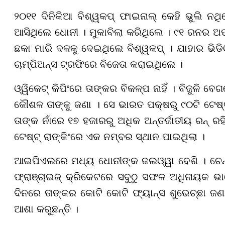
୨୦୧୧ ଦିନିକିଆ ବିଶ୍ୱକପ୍ ଫାଇନାଲ୍ କେହି ଭୁଲି ନ
ଆସିଥିଲେ ଧୋନୀ । ମୁକାବିଲା କରିଥିଲେ । ୯୧ ରନର ଅପ
ଛକା ମାରି ଦଳକୁ ଦେଇଥିଲେ ବିଶ୍ୱକପ୍ । ଯାହାର ଭିଡ
ଚାମ୍ପିଅନ୍ସ ଟ୍ରଫିରେ ବିଜେତା କରାଇଥିଲେ ।
ଓ୍ୱିକେଟ୍ କିପିଂରେ ତାଙ୍କର ବିକଳ୍ପ ନାହିଁ । ବିଜୁଳି ବ
କୌଶଳ ତାଙ୍କୁ ଜଣା । ସେ ଭାରତ ପକ୍ଷରୁ ୯୦ଟି ଟେଷ୍ଟ୍,
ତାଙ୍କ ନାଁରେ ୧୭ ହଜାରରୁ ଅଧିକ ଅନ୍ତର୍ଜାତୀୟ ରନ୍ 
ଟେଷ୍ଟ୍ ରାଙ୍କିଂରେ ଏକ ନମ୍ବର ସ୍ଥାନ ପାଇଥିଲା ।
ଆଇପିଏଲରେ ମଧ୍ୟ ଧୋନୀଙ୍କ ଜଲଓ୍ୱା ବେଶି । ଚେନ୍ନ
ଫ୍ରାଞ୍ଚାଇଜ୍ କ୍ରିକେଟରେ ସବୁଠୁ ସଫଳ ଅଧିନାୟକ ଭ
ଦିନରେ ତାଙ୍କର କୋଟି କୋଟି ଫ୍ୟାନ୍ସ ଶୁଭେଚ୍ଛା ଜଣା
ଆଶା କରୁଛନ୍ତି ।