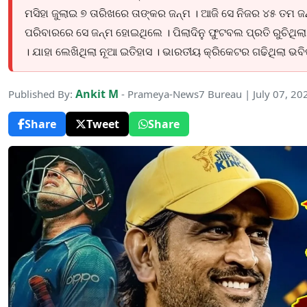
ମସିହା ଜୁଲାଇ ୭ ତାରିଖରେ ତାଙ୍କର ଜନ୍ମ । ଆଜି ସେ ନିଜର ୪୫ ତମ ଜ
ପରିବାରରେ ସେ ଜନ୍ମ ହୋଇଥିଲେ । ପିଲାଦିନୁ ଫୁଟବଲ ପ୍ରତି ରୁଚିଥିଲା
। ଯାହା ଲେଖିଥିଲା ନୂଆ ଇତିହାସ । ଭାରତୀୟ କ୍ରିକେଟର ଗଢିଥିଲା ଭବି
Ankit M
Published By:
- Prameya-News7 Bureau | July 07, 20
Share
Tweet
Share