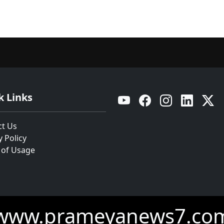
k Links
YouTube
Facebook
Instagram
Linkedin
Twitt
ct Us
y Policy
 of Usage
www.prameyanews7.co