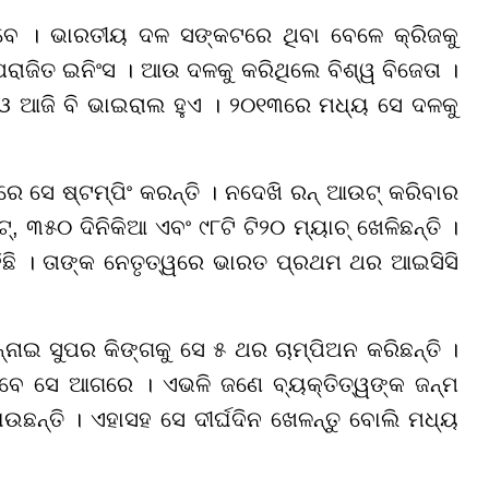
ଥିବେ । ଭାରତୀୟ ଦଳ ସଙ୍କଟରେ ଥିବା ବେଳେ କ୍ରିଜକୁ
ରାଜିତ ଇନିଂସ । ଆଉ ଦଳକୁ କରିଥିଲେ ବିଶ୍ୱ ବିଜେତା ।
ିଓ ଆଜି ବି ଭାଇରାଲ ହୁଏ । ୨୦୧୩ରେ ମଧ୍ୟ ସେ ଦଳକୁ
େଗରେ ସେ ଷ୍ଟମ୍ପିଂ କରନ୍ତି । ନଦେଖି ରନ୍ ଆଉଟ୍ କରିବାର
 ୩୫୦ ଦିନିକିଆ ଏବଂ ୯୮ଟି ଟି୨୦ ମ୍ୟାଚ୍ ଖେଳିଛନ୍ତି ।
ରହିଛି । ତାଙ୍କ ନେତୃତ୍ୱରେ ଭାରତ ପ୍ରଥମ ଥର ଆଇସିସି
ାଇ ସୁପର କିଙ୍ଗକୁ ସେ ୫ ଥର ଚାମ୍ପିଅନ କରିଛନ୍ତି ।
ାବେ ସେ ଆଗରେ । ଏଭଳି ଜଣେ ବ୍ୟକ୍ତିତ୍ୱଙ୍କ ଜନ୍ମ
ଉଛନ୍ତି । ଏହାସହ ସେ ଦୀର୍ଘଦିନ ଖେଳନ୍ତୁ ବୋଲି ମଧ୍ୟ