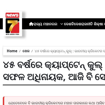
ରାଜ୍ୟ
ମହାନଗର
ଦେଶ
ବିଦେଶ
ରାଜନୀତି
ଶିକ୍ଷା 
Home
ଖେଳ
୪୫ ବର୍ଷରେ କ୍ୟାପ୍ଟେନ୍ କୁଲ୍ : ଭାରତୀୟ କ୍ରିକେଟର
୪୫ ବର୍ଷରେ କ୍ୟାପ୍ଟେନ୍ କୁଲ
ସଫଳ ଅଧିନାୟକ, ଆଜି ବି ସ
ଯେତେବେଳେ ବି ଭାରତୀୟ କ୍ରିକେଟରେ ମହାନ ତାରକାରେ କଥା ଆସିବ ସ