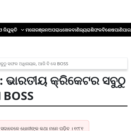
ଓ ନିଯୁକ୍ତି
ମନୋରଞ୍ଜନ
ଅପରାଧ
ଖେଳ
ବାଣିଜ୍ୟ
ରାଶିଫଳ
ବିଶେଷ
ପାଣିପାଗ
 ସବୁଠୁ ସଫଳ ଅଧିନାୟକ, ଆଜି ବି ସେ BOSS
୍ : ଭାରତୀୟ କ୍ରିକେଟର ସବୁଠୁ
େ BOSS
ଦାବେଳେ ଧୋନୀଙ୍କ କଥା ମନେ ପଡ଼ିବ । ୧୯୮୧