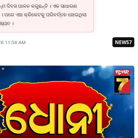
ନ୍ମ ଦିବସ ପାଳନ କରୁଛନ୍ତି । ଏକ ସାଧାରଣ
 । ପରେ ଏହା କ୍ରିକେଟକୁ ପରିବର୍ତ୍ତନ ହୋଇଥିଲା
ଷ୍ୟତ ।
NEWS7
26 11:58 AM