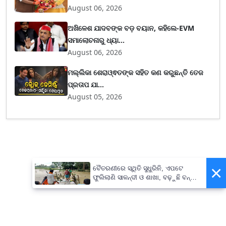
August 06, 2026
ଅଖିଳେଶ ଯାଦବଙ୍କ ବଡ଼ ବୟାନ, କହିଲେ-EVM
ସମାଲୋଚନାରୁ ଧ୍ୟା...
August 06, 2026
ମଲ୍ଲିକା ଶେରାଓ୍ଵତଙ୍କ ସହିତ କଣ କରୁଛନ୍ତି ତେଜ
ପ୍ରତାପ ଯା...
August 05, 2026
×
ବୈତରଣୀରେ ସ୍ଥିତି ସୁଧୁରିନି, ଏପଟେ
ଫୁଲିଲାଣି ସାଳନ୍ଦୀ ଓ ଶାଖା, ବଢ଼ୁଛି ବନ୍ୟା
ଭୟ