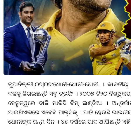
ନୂଆଦିଲ୍ଲୀ,
୦
୭
|
୦୭
:
ଧୋନୀ-ଧୋନୀ-ଧୋନୀ । ଭାରତୀୟ
ଦଳକୁ ଜିତାଇଛନ୍ତି ସବୁ ଟ୍ରଫି । ୨୦୦୭ ଟି୨୦ ବିଶ୍ୱକପ
ନେତୃତ୍ୱରେ ବାଜି ମାରିଛି ଟିମ୍ ଇଣ୍ଡିଆ । ଅନ୍ତର
ଆଇପିଏଲରେ ଏବେବି ଆକ୍ଟିଭ୍ । ଆଜି ହେଉଛି ଭାରତୀୟ କ
ଧୋନୀଙ୍କ ଜନ୍ମ ଦିନ । ୪୫ ବର୍ଷରେ ପାଦ ଥାପିଛନ୍ତି ଏହ