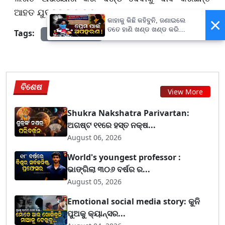
ଆହତ ଯୁବକଙ୍କ ସାଙ୍ଗ।
×
କାହାକୁ କିଛି କହିବୁନି, ଜଣାଇଲେ
ତତେ ହାଣି ଖଣ୍ଡ ଖଣ୍ଡ କରି
Tags:
prameyanews7
ନଦୀରେ ଭସାଇଦେବୁ...
ବିଶେଷ
View More
Shukra Nakshatra Parivartan:
ଅଗଷ୍ଟ ୧୧ରେ ହସ୍ତ ନକ୍ଷ...
August 06, 2026
World's youngest professor :
ଭାଙ୍ଗିଲା ୩୦୬ ବର୍ଷର ର...
August 05, 2026
Emotional social media story: କୁନି
ପୁଅକୁ କ୍ୟାନ୍ସର...