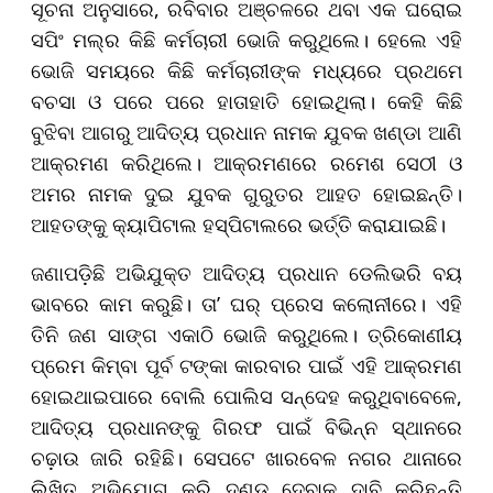
ସୂଚନା ଅନୁସାରେ, ରବିବାର ଅଞ୍ଚଳରେ ଥବା ଏକ ଘରୋଇ
ସପିଂ ମଲ୍‌ର କିଛି କର୍ମଚାରୀ ଭୋଜି କରୁଥିଲେ। ହେଲେ ଏହି
ଭୋଜି ସମୟରେ କିଛି କର୍ମଚାରୀଙ୍କ ମଧ୍ୟରେ ପ୍ରଥମେ
ବଚସା ଓ ପରେ ପରେ ହାତାହାତି ହୋଇଥିଲା। କେହି କିଛି
ବୁଝିବା ଆଗରୁ ଆଦିତ୍ୟ ପ୍ରଧାନ ନାମକ ଯୁବକ ଖଣ୍ଡା ଆଣି
ଆକ୍ରମଣ କରିଥିଲେ। ଆକ୍ରମଣରେ ରମେଶ ସେଠୀ ଓ
ଅମର ନାମକ ଦୁଇ ଯୁବକ ଗୁରୁତର ଆହତ ହୋଇଛନ୍ତି।
ଆହତଙ୍କୁ କ୍ୟାପିଟାଲ ହସ୍ପିଟାଲରେ ଭର୍ତ୍ତି କରାଯାଇଛି।
ଜଣାପଡ଼ିଛି ଅଭିଯୁକ୍ତ ଆଦିତ୍ୟ ପ୍ରଧାନ ଡେଲିଭରି ବୟ
ଭାବରେ କାମ କରୁଛି। ତା’ ଘର୍ ପ୍ରେସ କଲୋନୀରେ। ଏହି
ତିନି ଜଣ ସାଙ୍ଗ ଏକାଠି ଭୋଜି କରୁଥିଲେ। ତ୍ରିକୋଣୀୟ
ପ୍ରେମ କିମ୍ବା ପୂର୍ବ ଟଙ୍କା କାରବାର ପାଇଁ ଏହି ଆକ୍ରମଣ
ହୋଇଥାଇପାରେ ବୋଲି ପୋଲିସ ସନ୍ଦେହ କରୁଥିବାବେଳେ,
ଆଦିତ୍ୟ ପ୍ରଧାନଙ୍କୁ ଗିରଫ ପାଇଁ ବିଭିନ୍ନ ସ୍ଥାନରେ
ଚଢ଼ାଉ ଜାରି ରହିଛି। ସେପଟେ ଖାରବେଳ ନଗର ଥାନାରେ
ଲିଖିତ ଅଭିଯୋଗ କରି ଦଣ୍ଡ ଦେବାକୁ ଦାବି କରିଛନ୍ତି