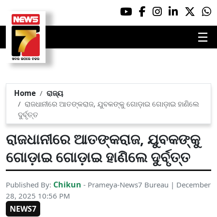
☰
Home
ରାଜ୍ୟ
ରାଜଧାନୀରେ ଆତଙ୍କରାଜ, ଯୁବକଙ୍କୁ ଗୋଡ଼ାଇ ଗୋଡ଼ାଇ ହାଣିଲେ
ଦୁର୍ବୃତ୍ତ
ରାଜଧାନୀରେ ଆତଙ୍କରାଜ, ଯୁବକଙ୍କୁ
ଗୋଡ଼ାଇ ଗୋଡ଼ାଇ ହାଣିଲେ ଦୁର୍ବୃତ୍ତ
Chikun
Published By:
- Prameya-News7 Bureau | December
28, 2025 10:56 PM
NEWS7