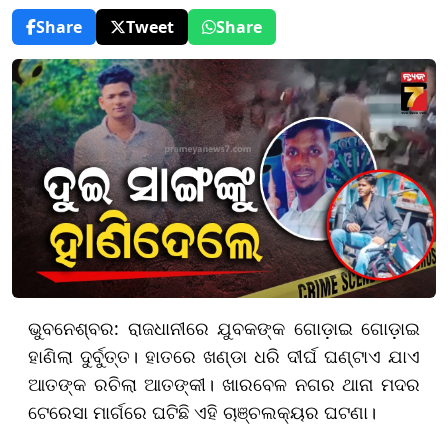
Share
Tweet
Share
ଭୁବନେଶ୍ବର: ରାଜଧାନୀରେ ଯୁବକଙ୍କ ଗୋଡ଼ାଇ ଗୋଡ଼ାଇ
ହାଣିଲା ଦୁର୍ବୁତ୍ତ। ହାତରେ ଖଣ୍ଡା ଧରି ଦୀର୍ଘ ଘଣ୍ଟାଏ ଯାଏ
ଆତଙ୍କ ରଚିଲା ଆତଙ୍କୀ। ଖାରବେଳ ନଗର ଥାନା ମଦର
ଟେରେସା ମାର୍ଗରେ ଘଟିଛି ଏହି ଚାଞ୍ଚଲକ୍ୟର ଘଟଣା।