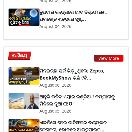
August 04, 2026
ବୁଧବାର ଚନ୍ଦ୍ରରେ ହେବ ବିସ୍ଫୋରଣ,
ପ୍ରଚଣ୍ଡ ଶବ୍ଦରେ ସୃଷ୍...
August 04, 2026
ବାଣିଜ୍ୟ
View More
ମନଇଚ୍ଛା ଚାର୍ଜ ଭିଡ଼ୁଥିଲେ; Zepto,
BookMyShow ଭଳି ୯ଟି...
August 06, 2026
ଆହୁରି ଉଡ଼ିବ ଏୟାର ଇଣ୍ଡିଆ ! କମ୍ପାନୀକୁ
ମିଳିଲେ ନୂଆ CEO
August 05, 2026
ଏଲନିନୋ ନେଇ ଜାତିସଂଘର ଭୟଙ୍କର
ଚେତାବନୀ, ଭୋକରେ ଆଉଟୁପାଉଟ...