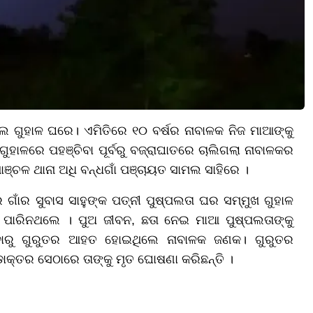
ଥିଲେ ଗୁହାଳ ଘରେ। ଏମିତିରେ ୧୦ ବର୍ଷର ନାବାଳକ ନିଜ ମାଆଙ୍କୁ
ହାଳରେ ପହଞ୍ଚିବା ପୂର୍ବରୁ ବଜ୍ରାଘାତରେ ଚାଲିଗଲା ନାବାଳକର
ଞ୍ଚଳ ଥାନା ଅଧି ବନ୍ଧଗାଁ ପଞ୍ଚାୟତ ସାମଲ ସାହିରେ ।
ଗାଁର ସୁବାସ ସାହୁଙ୍କ ପତ୍ନୀ ପୁଷ୍ପଲତା ଘର ସମ୍ମୁଖ ଗୁହାଳ
 ପାରିନଥଲେ । ପୁଅ ଜୀବନ, ଛତା ନେଇ ମାଆ ପୁଷ୍ପଲତାଙ୍କୁ
ବାରୁ ଗୁରୁତର ଆହତ ହୋଇଥିଲେ ନାବାଳକ ଜଣକ। ଗୁରୁତର
ାକ୍ତର ସେଠାରେ ତାଙ୍କୁ ମୃତ ଘୋଷଣା କରିଛନ୍ତି ।