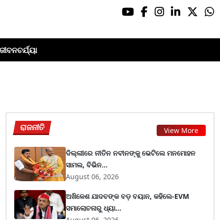
ଜୀବନଚର୍ଯ୍ୟା
ରାଜନୀତି
View More
ଦିଲ୍ଲୀରେ ନୀତିନ ନବୀନଙ୍କୁ ଭେଟିଲେ ମନମୋହନ
ସାମଲ, ବିଭିନ...
August 06, 2026
ଅଖିଳେଶ ଯାଦବଙ୍କ ବଡ଼ ବୟାନ, କହିଲେ-EVM
ସମାଲୋଚନାରୁ ଧ୍ୟା...
August 06, 2026