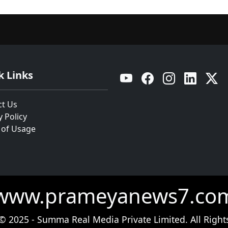
k Links
YouTube
Facebook
Instagram
Linkedin
Twitt
ct Us
y Policy
 of Usage
www.prameyanews7.co
© 2025 - Summa Real Media Private Limited. All Right