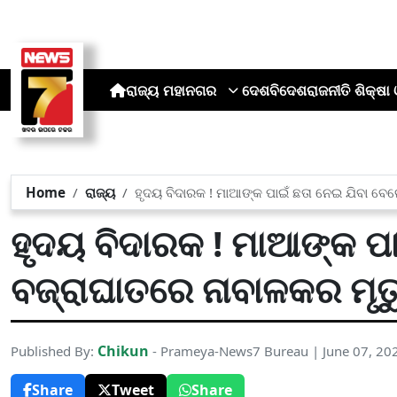
ରାଜ୍ୟ
ମହାନଗର
ଦେଶ
ବିଦେଶ
ରାଜନୀତି
ଶିକ୍ଷା 
Home
ରାଜ୍ୟ
ହୃଦୟ ବିଦାରକ ! ମାଆଙ୍କ ପାଇଁ ଛତା ନେଇ ଯିବା ବେଳ
ହୃଦୟ ବିଦାରକ ! ମାଆଙ୍କ ପା
ବଜ୍ରାଘାତରେ ନାବାଳକର ମୃତ
Chikun
Published By:
- Prameya-News7 Bureau | June 07, 20
Share
Tweet
Share