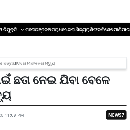
ଓ ନିଯୁକ୍ତି
ମନୋରଞ୍ଜନ
ଅପରାଧ
ଖେଳ
ବାଣିଜ୍ୟ
ରାଶିଫଳ
ବିଶେଷ
ପାଣିପାଗ
େ ବଜ୍ରାଘାତରେ ନାବାଳକର ମୃତ୍ୟୁ
ଇଁ ଛତା ନେଇ ଯିବା ବେଳେ
୍ୟୁ
NEWS7
26 11:09 PM