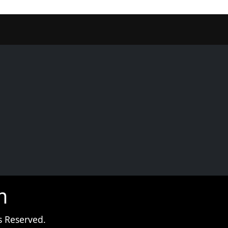
er
m
s Reserved.