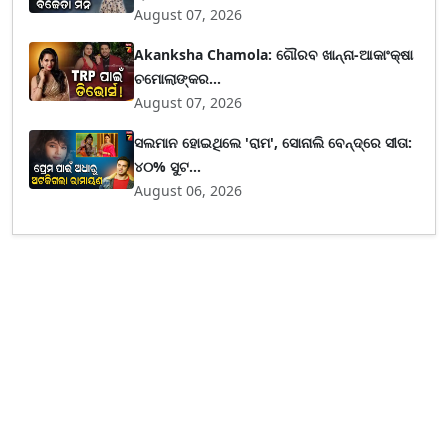
August 07, 2026
Akanksha Chamola: ଗୌରବ ଖାନ୍ନା-ଆକାଂକ୍ଷା
ଚମୋଲାଙ୍କର...
August 07, 2026
ସଲମାନ ହୋଇଥିଲେ 'ରାମ', ସୋନାଲି ବେନ୍ଦ୍ରେ ସୀତା:
୪୦% ସୁଟ...
August 06, 2026