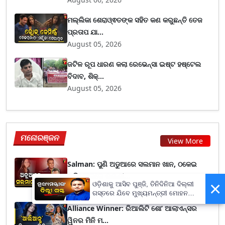
ମଲ୍ଲିକା ଶେରାଓ୍ଵତଙ୍କ ସହିତ କଣ କରୁଛନ୍ତି ତେଜ
ପ୍ରତାପ ଯା...
August 05, 2026
ଜଟିଳ ରୂପ ଧାରଣ କଲା ରେଭେନ୍ସା ଇଷ୍ଟ ହଷ୍ଟେଲ
ବିଦାବ, ଶିକ୍...
August 05, 2026
ମନୋରଞ୍ଜନ
View More
Salman: ପୁଣି ଅଡୁଆରେ ସଲମାନ ଖାନ, ଠକେଇ
ଅଭିଯୋଗରେ ଭଉଣୀ...
×
ଓଡ଼ିଶାକୁ ଆସିବ ପୁଞ୍ଜି, ତିନିଦିନିଆ ଦିଲ୍ଲୀ
August 07, 2026
ଗସ୍ତରେ ଯିବେ ମୁଖ୍ୟମନ୍ତ୍ରୀ ମୋହନ
ମାଝୀ
Alliance Winner: ରିଆଲିଟି ଶୋ’ ଆଲାଏନ୍ସର
ୱିନର ମିନି ମ...