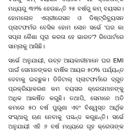
ମଧ୍ୟରୁ ୩୨% ହେଉଛନ୍ତି ୨୫ ବର୍ଷରୁ କମ୍ ବୟସର।
ହୋମଲୋନ ଏଗ୍ରୀଗେସନ ଓ ଡିଷ୍ଟ୍ରିବ୍ୟୁସନ
ପ୍ଲାଟଫର୍ମର ବେସିକ ହୋମ ଲୋନ ସର୍ଭେ ‘ଘର କା
ସପ୍ନା କୈଶା ପୂରା କରତା ହେ ଭାରତ’? ରିପୋର୍ଟରେ
ସାମ୍ନାକୁ ଆସିଛି।
ସର୍ଭେ ଅନୁଯାୟୀ, ଉଚ୍ଚ ଆୟକାରୀମାନେ ଘର EMI
ପାଇଁ ସେମାନଙ୍କର ବାର୍ଷିକ ଆୟର ୫୦% ପର୍ଯ୍ୟନ୍ତ
ଦେବାକୁ ଇଚ୍ଛୁକ। ଡିଜିଟାଲ୍ ପ୍ଲାଟଫର୍ମରେ ଦ୍ରୁତ
ପ୍ରକ୍ରିୟାକରଣ କମ ବୟସର କ୍ରେତାମାନଙ୍କୁ
ଅଧିକ ଆକର୍ଷିତ କରୁଛି। ତଥାପି, ସେମାନେ ଅତି
କମରେ ୫୦ ବର୍ଷ ପୁରୁଣା ଏବଂ ବିଶ୍ୱସ୍ତ ଆର୍ଥିକ
ସଂସ୍ଥାରୁ ଋଣ ନେବାକୁ ପସନ୍ଦ କରୁଛନ୍ତି। ସର୍ଭେ
ଅନୁଯାୟୀ ଏହି ୬ ବର୍ଷ ମଧ୍ୟରେ ଗୃହ କ୍ରେତାଙ୍କ