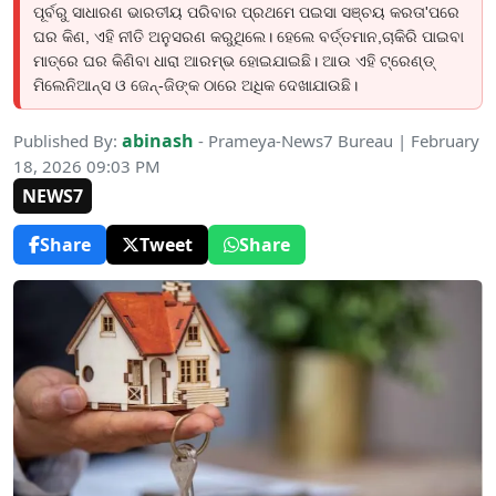
ପୂର୍ବରୁ ସାଧାରଣ ଭାରତୀୟ ପରିବାର ପ୍ରଥମେ ପଇସା ସଞ୍ଚୟ କରତା'ପରେ
ଘର କିଣ, ଏହି ନୀତି ଅନୁସରଣ କରୁଥିଲେ। ହେଲେ ବର୍ତ୍ତମାନ,ଚାକିରି ପାଇବା
ମାତ୍ରେ ଘର କିଣିବା ଧାରା ଆରମ୍ଭ ହୋଇଯାଇଛି। ଆଉ ଏହି ଟ୍ରେଣ୍ଡ୍
ମିଲେନିଆନ୍ସ ଓ ଜେନ୍-ଜିଙ୍କ ଠାରେ ଅଧିକ ଦେଖାଯାଉଛି।
abinash
Published By:
- Prameya-News7 Bureau | February
18, 2026 09:03 PM
NEWS7
Share
Tweet
Share