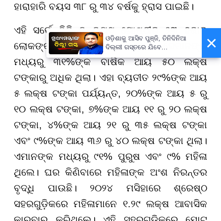
ହାରାହାରି ବୟସ ୩୮ ରୁ ୩୪ ବର୍ଷକୁ ହ୍ରାସ ପାଇଛି।
ଏହି ସର୍ଭେ ବିଭିନ୍ନ ବୟସ ଗୋଷ୍ଠୀର ୨୩ ହଜାର
×
ଓଡ଼ିଶାକୁ ଆସିବ ପୁଞ୍ଜି, ତିନିଦିନିଆ
ଲୋକଙ୍କ ଉପରେ କରାଯାଇଥିଲା। ସେମାନଙ୍କ
ଦିଲ୍ଲୀ ଗସ୍ତରେ ଯିବେ
ମୁଖ୍ୟମନ୍ତ୍ରୀ ମୋହନ ମାଝୀ
ମଧ୍ୟରୁ ୩୧%ଙ୍କ ବାର୍ଷିକ ଆୟ ୫୦ ଲକ୍ଷ
ଟଙ୍କାରୁ ଅଧିକ ଥିଲା। ଏହା ବ୍ୟତୀତ ୨୯%ଙ୍କ ଆୟ
୫ ଲକ୍ଷ ଟଙ୍କା ପର୍ଯ୍ୟନ୍ତ, ୨୦%ଙ୍କ ଆୟ ୫ ରୁ
୧୦ ଲକ୍ଷ ଟଙ୍କା, ୭%ଙ୍କ ଆୟ ୧୧ ରୁ ୨୦ ଲକ୍ଷ
ଟଙ୍କା, ୪%ଙ୍କ ଆୟ ୨୧ ରୁ ୩୫ ଲକ୍ଷ ଟଙ୍କା
ଏବଂ ୯%ଙ୍କ ଆୟ ୩୬ ରୁ ୪୦ ଲକ୍ଷ ଟଙ୍କା ଥିଲା।
ଏମାନଙ୍କ ମଧ୍ୟରୁ ୯୧% ପୁରୁଷ ଏବଂ ୯% ମହିଳା
ଥିଲେ। ଘର କିଣିବାରେ ମହିଳାଙ୍କ ଅଂଶ ନିରନ୍ତର
ବୃଦ୍ଧି ପାଉଛି। ୨୦୨୪ ମସିହାରେ ଶ୍ରେଷ୍ଠ
ସହରଗୁଡ଼ିକରେ ମହିଳାମାନେ ୧.୨୯ ଲକ୍ଷ ଆବାସିକ
କାରବାର କରିଥିଲେ। ଏହି ସହରଗୁଡ଼ିକରେ ମୋଟ