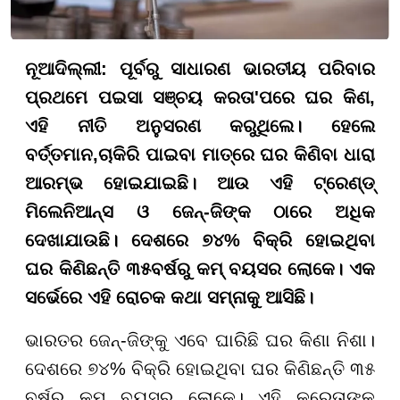
ନୂଆଦିଲ୍ଲୀ:
ପୂର୍ବରୁ
ସାଧାରଣ ଭାରତୀୟ ପରିବାର
ପ୍ରଥମେ ପଇସା ସଞ୍ଚୟ କର
ତା
'
ପରେ ଘର କିଣ,
ଏହି ନୀତି ଅନୁସରଣ କରୁଥିଲେ। ହେଲେ
ବର୍ତ୍ତମାନ
,ଚାକିରି ପାଇବା ମାତ୍ରେ ଘର କିଣିବା ଧାରା
ଆରମ୍ଭ ହୋଇଯାଇଛି। ଆଉ ଏହି ଟ୍ରେଣ୍ଡ୍
ମିଲେନିଆନ୍ସ ଓ ଜେନ୍-ଜିଙ୍କ ଠାରେ ଅଧିକ
ଦେଖାଯାଉଛି। ଦେଶରେ ୭୪
%
ବିକ୍ରି ହୋଇଥିବା
ଘର କିଣିଛନ୍ତି ୩୫
ବର୍ଷରୁ କମ୍ ବୟସର ଲୋକେ। ଏକ
ସର୍ଭେରେ ଏହି ରୋଚକ କଥା ସମ୍ନାକୁ ଆସିଛି।
ଭାରତର ଜେନ୍-ଜିଙ୍କୁ ଏବେ ଘାରିଛି ଘର କିଣା ନିଶା।
ଦେଶରେ ୭୪% ବିକ୍ରି ହୋଇଥିବା ଘର କିଣିଛନ୍ତି ୩୫
ବର୍ଷରୁ କମ୍ ବୟସର ଲୋକେ। ଏହି କ୍ରେତାଙ୍କ