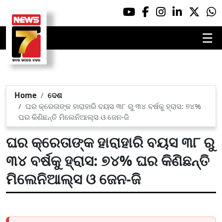
☰
Home
ଦେଶ
ଘର କ୍ରେତାଙ୍କ ହାରାହାରି ବୟସ ୩୮ ରୁ ୩୪ ବର୍ଷକୁ ହ୍ରାସ: ୭୪%
ଘର କିଣିଛନ୍ତି ମିଲେନିଆଲ୍ସ ଓ ଜେନ-ଜି
ଘର କ୍ରେତାଙ୍କ ହାରାହାରି ବୟସ ୩୮ ରୁ
୩୪ ବର୍ଷକୁ ହ୍ରାସ: ୭୪% ଘର କିଣିଛନ୍ତି
ମିଲେନିଆଲ୍ସ ଓ ଜେନ-ଜି