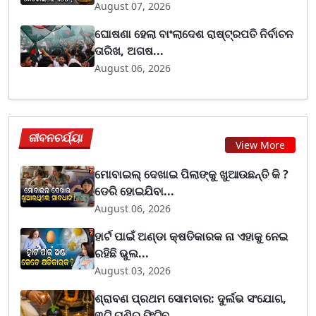
August 07, 2026
ଘୋଷଣା ହେଲା ବାଂଲାଦେଶ ରାଷ୍ଟ୍ରପତି ନିର୍ବାଚନ
ତାରିଖ, ଅଗଷ...
August 06, 2026
ଜୀବନଚର୍ଯ୍ୟା
View More
ମୋବାଇଲ୍ ଦେଖାଇ ପିଲାଙ୍କୁ ଖୁଆଉଛନ୍ତି କି ?
ଡେରି ହୋଇଯିବା...
August 06, 2026
ହାର୍ଟ ପାଇଁ ଅଣ୍ଡା କ୍ଷତିକାରକ ନା ଏହାକୁ ନେଇ
ରହିଛି ଭୁଲ...
August 03, 2026
ଶ୍ରାବଣ ପ୍ରଥମ ସୋମବାର: ଦୁର୍ଲଭ ସଂଯୋଗ,
୩ଟି ରାଶିର ଫିଟିବ...