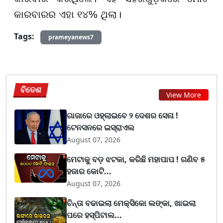
କାରବାରର ଏହା ୧୪% ଥିଲା।
Tags:
prameyanews7
ବିଦେଶ
View More
ଗାଜାରେ ଓହ୍ଲାଇବେ ୨ ଦେଶର ସେନା !
ଟେନସନରେ ଇସ୍ରାଏଲ
August 07, 2026
ମେଟାକୁ ବଡ଼ ଝଟକା, କରିଛି ମହାପାପ ! ଗଣିବ ୫
ହଜାର କୋଟି...
August 07, 2026
ଚିନ୍ତା ବଢାଇଲା ମେକ୍ସିକୋ ଲଙ୍କା, ଖାଇଲା
ପରେ ହସ୍ପିଟାଲ...