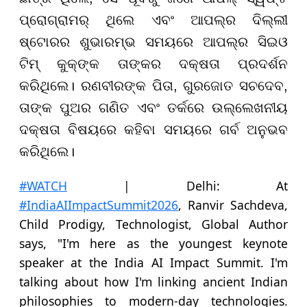
ପ୍ରୋଗ୍ରାମର୍ ଥିଲେ ଏବଂ ଆପଲ୍ର ଦିଲ୍ଲୀ
ଷ୍ଟୋରର ଶୁଭାରମ୍ଭ ସମୟରେ ଆପଲ୍ର ସିଇଓ
ଟିମ୍ କୁକ୍‌ଙ୍କ ତାଙ୍କର ଦକ୍ଷତା ପ୍ରଦର୍ଶନ
କରିଥିଲେ। ରଣବୀରଙ୍କ ପିତା, ଗୁରଜୋତ ସଚଦେବ,
ତାଙ୍କ ପୁଅର ଗଣିତ ଏବଂ ତର୍କରେ ଉଲ୍ଲେଖନୀୟ
ଦକ୍ଷତା ବିଷୟରେ କହିବା ସମୟରେ ଗର୍ବ ଅନୁଭବ
କରିଥିଲେ।
#WATCH
| Delhi: At
#IndiaAIImpactSummit2026
, Ranvir Sachdeva,
Child Prodigy, Technologist, Global Author
says, "I'm here as the youngest keynote
speaker at the India AI Impact Summit. I'm
talking about how I'm linking ancient Indian
philosophies to modern-day technologies.