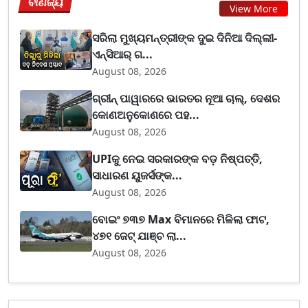
ବାଣିଜ୍ୟ
View More
ସରିଲା ମୁଖ୍ୟମନ୍ତ୍ରୀଙ୍କ ଦୁଇ ଦିନିଆ ଦିଲ୍ଲୀ-
ଏନ୍‌ସିଆର୍ ଗ...
August 08, 2026
ଗ୍ରୀନ୍ ପାୱାରରେ ଭାରତର ନୂଆ ଚାଲ୍, ଦେଶର
କୋଣଅନୁକୋଣରେ ପହ...
August 08, 2026
UPIକୁ ନେଇ ସରକାରଙ୍କ ବଡ଼ ନିଷ୍ପତ୍ତି,
ସାଧାରଣ ୟୁଜର୍ସଙ୍କ...
August 08, 2026
ବୋଇଂ ୭୩୭ Max ବିମାନରେ ମିଳିଲା ଫାଟ,
୪୭୧ ଜେଟ୍ ଯାଞ୍ଚ ଲା...
August 08, 2026