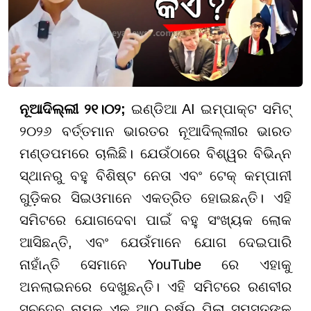
ନୂଆଦିଲ୍ଲୀ ୨୧।୦୨;
ଇଣ୍ଡିଆ AI ଇମ୍ପାକ୍ଟ ସମିଟ୍
୨୦୨୬ ବର୍ତ୍ତମାନ ଭାରତର ନୂଆଦିଲ୍ଲୀର ଭାରତ
ମଣ୍ଡପମରେ ଚାଲିଛି। ଯେଉଁଠାରେ ବିଶ୍ୱର ବିଭିନ୍ନ
ସ୍ଥାନରୁ ବହୁ ବିଶିଷ୍ଟ ନେତା ଏବଂ ଟେକ୍ କମ୍ପାନୀ
ଗୁଡ଼ିକର ସିଇଓମାନେ ଏକତ୍ରିତ ହୋଇଛନ୍ତି। ଏହି
ସମିଟରେ ଯୋଗଦେବା ପାଇଁ ବହୁ ସଂଖ୍ୟକ ଲୋକ
ଆସିଛନ୍ତି, ଏବଂ ଯେଉଁମାନେ ଯୋଗ ଦେଇପାରି
ନାହାଁନ୍ତି ସେମାନେ YouTube ରେ ଏହାକୁ
ଅନଲାଇନରେ ଦେଖୁଛନ୍ତି। ଏହି ସମିଟରେ ରଣବୀର
ସଚଦେବ ନାମକ ଏକ ଆଠ ବର୍ଷର ପିଲା ସମସ୍ତଙ୍କ