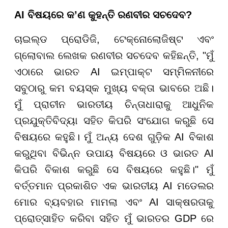
AI ବିଷୟରେ କ’ଣ କୁହନ୍ତି ରଣବୀର ସଚଦେବ?
ଚାଇଲ୍ଡ ପ୍ରୋଡିଜି, ଟେକ୍ନୋଲୋଜିଷ୍ଟ ଏବଂ
ଗ୍ଲୋବାଲ ଲେଖକ ରଣବୀର ସଚଦେବ କହିଛନ୍ତି, "ମୁଁ
ଏଠାରେ ଭାରତ AI ଇମ୍ପାକ୍ଟ ସମ୍ମିଳନୀରେ
ସବୁଠାରୁ କମ ବୟସ୍କ ମୁଖ୍ୟ ବକ୍ତା ଭାବରେ ଅଛି।
ମୁଁ ପ୍ରାଚୀନ ଭାରତୀୟ ଚିନ୍ତାଧାରାକୁ ଆଧୁନିକ
ପ୍ରଯୁକ୍ତିବିଦ୍ୟା ସହିତ କିପରି ସଂଯୋଗ କରୁଛି ସେ
ବିଷୟରେ କହୁଛି। ମୁଁ ଅନ୍ୟ ଦେଶ ଗୁଡ଼ିକ AI ବିକାଶ
କରୁଥିବା ବିଭିନ୍ନ ଉପାୟ ବିଷୟରେ ଓ ଭାରତ AI
କିପରି ବିକାଶ କରୁଛି ସେ ବିଷୟରେ କହୁଛି।" ମୁଁ
ବର୍ତ୍ତମାନ ପ୍ରକାଶିତ ଏକ ଭାରତୀୟ AI ମଡେଲର
ମୋର ବ୍ୟବହାର ମାମଲା ଏବଂ AI ସାକ୍ଷରତାକୁ
ପ୍ରୋତ୍ସାହିତ କରିବା ସହିତ ମୁଁ ଭାରତର GDP ରେ