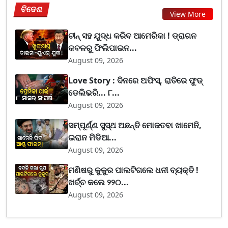
ବିଦେଶ
View More
ଚୀନ୍ ସହ ଯୁଦ୍ଧ କରିବ ଆମେରିକା ! ଡ୍ରାଗନ
କବଳରୁ ଫିଲିପାଇନ...
August 09, 2026
Love Story : ଦିନରେ ଅଫିସ୍, ରାତିରେ ଫୁଡ୍
ଡେଲିଭରି... ୮...
August 09, 2026
ସମ୍ପୂର୍ଣ୍ଣ ସୁସ୍ଥ ଅଛନ୍ତି ମୋଜତବା ଖାମେନି,
ଇରାନ ମିଡିଆ...
August 09, 2026
ମଣିଷରୁ କୁକୁର ପାଲଟିଗଲେ ଧନୀ ବ୍ୟକ୍ତି !
ଖର୍ଚ୍ଚ କଲେ ୨୨୦...
August 09, 2026