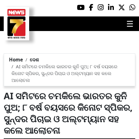
☰
Home
ଦେଶ
AI ସମିଟରେ ଚମକିଲେ ଭାରତର କୁନି ପୁଅ; ୮ ବର୍ଷ ବୟସରେ
କିନୋଟ ସ୍ପିକର, ସୁନ୍ଦର ପିଚାଇ ଓ ଅଲ୍ଟମ୍ୟାନ ସହ କଲେ
ଆଲୋଚନା
AI ସମିଟରେ ଚମକିଲେ ଭାରତର କୁନି
ପୁଅ; ୮ ବର୍ଷ ବୟସରେ କିନୋଟ ସ୍ପିକର,
ସୁନ୍ଦର ପିଚାଇ ଓ ଅଲ୍ଟମ୍ୟାନ ସହ
କଲେ ଆଲୋଚନା