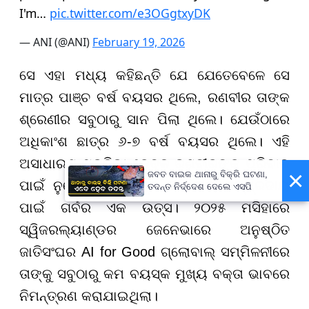
I'm…
pic.twitter.com/e3OGgtxyDK
— ANI (@ANI)
February 19, 2026
ସେ ଏହା ମଧ୍ୟ କହିଛନ୍ତି ଯେ ଯେତେବେଳେ ସେ
ମାତ୍ର ପାଞ୍ଚ ବର୍ଷ ବୟସର ଥିଲେ, ରଣବୀର ତାଙ୍କ
ଶ୍ରେଣୀର ସବୁଠାରୁ ସାନ ପିଲା ଥିଲେ। ଯେଉଁଠାରେ
ଅଧିକାଂଶ ଛାତ୍ର ୬-୭ ବର୍ଷ ବୟସର ଥିଲେ। ଏହି
ଅସାଧାରଣ ପ୍ରତିଭା କେବଳ ରଣବୀରଙ୍କ ପରିବାର
×
ଜବତ ବାଇକ ଥାନାରୁ ବିକ୍ରି ଘଟଣା,
ପାଇଁ ନୁହେଁ ବରଂ ସମଗ୍ର ଭାରତୀୟ ସମ୍ପ୍ରଦାୟ
ତଦନ୍ତ ନିର୍ଦ୍ଦେଶ ଦେଲେ ଏସପି
ପାଇଁ ଗର୍ବର ଏକ ଉତ୍ସ। ୨୦୨୫ ମସିହାରେ
ସ୍ୱିଜରଲ୍ୟାଣ୍ଡର ଜେନେଭାରେ ଅନୁଷ୍ଠିତ
ଜାତିସଂଘର AI for Good ଗ୍ଲୋବାଲ୍ ସମ୍ମିଳନୀରେ
ତାଙ୍କୁ ସବୁଠାରୁ କମ ବୟସ୍କ ମୁଖ୍ୟ ବକ୍ତା ଭାବରେ
ନିମନ୍ତ୍ରଣ କରାଯାଇଥିଲା।