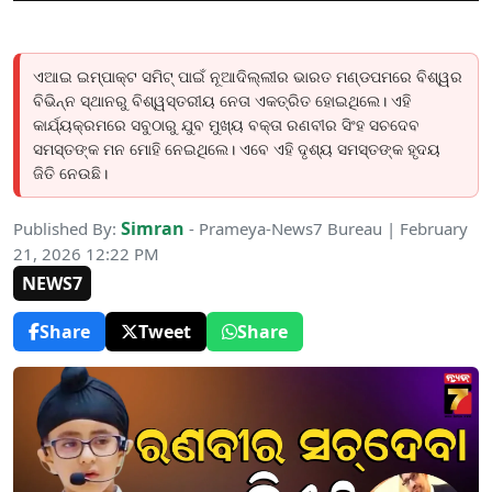
ଏଆଇ ଇମ୍ପାକ୍ଟ ସମିଟ୍ ପାଇଁ ନୂଆଦିଲ୍ଲୀର ଭାରତ ମଣ୍ଡପମରେ ବିଶ୍ୱର
ବିଭିନ୍ନ ସ୍ଥାନରୁ ବିଶ୍ୱସ୍ତରୀୟ ନେତା ଏକତ୍ରିତ ହୋଇଥିଲେ। ଏହି
କାର୍ଯ୍ୟକ୍ରମରେ ସବୁଠାରୁ ଯୁବ ମୁଖ୍ୟ ବକ୍ତା ରଣବୀର ସିଂହ ସଚଦେବ
ସମସ୍ତଙ୍କ ମନ ମୋହି ନେଇଥିଲେ। ଏବେ ଏହି ଦୃଶ୍ୟ ସମସ୍ତଙ୍କ ହୃଦୟ
ଜିତି ନେଉଛି।
Simran
Published By:
- Prameya-News7 Bureau | February
21, 2026 12:22 PM
NEWS7
Share
Tweet
Share