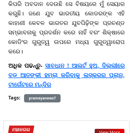
କିପରି ଅବଦାନ ଦେଉଛି ସେ ବିଷୟରେ ମୁଁ ସେୟାର
କରୁଛି। ଜଣେ ଯୁବ ଭାରତୀୟ କୋଡରଙ୍କ ଏହି
କାହାଣୀ କେବଳ ଭାରତର ଯୁବପିଢ଼ିଙ୍କ ପ୍ରଚଣ୍ଡ
ସମ୍ଭାବନାକୁ ପ୍ରଦର୍ଶନ କରେ ନାହିଁ ବରଂ ଶିକ୍ଷାରେ
କୋଡିଂର ଗୁରୁତ୍ୱ ଉପରେ ମଧ୍ୟ ଗୁରୁତ୍ୱାରୋପ
କରେ।
ଅଧିକ ପଢନ୍ତୁ-
ସାବଧାନ ! ଆଲର୍ଟ ହୁଅ, ଦିଲ୍ଲୀରେ
ବଡ଼ ଆତଙ୍କୀ ହମ୍‌ଲା କରିବାକୁ ଲସ୍କରର ପ୍ଲାନ,
ଟାର୍ଗେଟରେ ମନ୍ଦିର
Tags:
prameyanews7
ମହାନଗର
View More