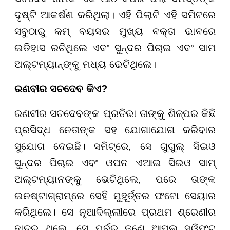
ଦୃଷ୍ଟି ଆକର୍ଷଣ କରିଥିଲା। ଏହି ପିଲାଟି ଏହି ସମିଟରେ
ସବୁଠାରୁ କମ୍ ବୟସର ମୁଖ୍ୟ ବକ୍ତା ଭାବରେ
ଇତିହାସ ରଚିଥିଲେ ଏବଂ ସୁନ୍ଦର ପିଚାଇ ଏବଂ ସାମ
ଅଲ୍ଟମ୍ୟାନ୍ଙ୍କୁ ମଧ୍ୟ ଭେଟିଥିଲେ।
ରଣବୀର ସଚଦେବ କିଏ?
ରଣବୀର ସଚଦେବଙ୍କ ପ୍ରତିଭା ତାଙ୍କୁ ଶିଳ୍ପର କିଛି
ପ୍ରସିଦ୍ଧ ନେତାଙ୍କ ସହ ଯୋଗାଯୋଗ କରିବାର
ସୁଯୋଗ ଦେଇଛି। ସମିଟ୍ରେ, ସେ ଗୁଗୁଲ୍ ସିଇଓ
ସୁନ୍ଦର ପିଚାଇ ଏବଂ ଓପନ ଏଆଇ ସିଇଓ ସାମ୍
ଅଲ୍ଟମ୍ୟାନଙ୍କୁ ଭେଟିଥିଲେ, ପରେ ତାଙ୍କ
ଇନଷ୍ଟାଗ୍ରାମ୍ରେ ସେହି ମୁହୂର୍ତ୍ତର ଫଟୋ ସେୟାର
କରିଥିଲେ। ସେ ନୂଆଦିଲ୍ଲୀରେ ପ୍ରଥମ ଶ୍ରେଣୀର
ଛାତ୍ର ଥିଲେ, ସେ ପୂର୍ବରୁ ଜଣେ ଆପଲ୍ ସ୍ୱିଫ୍ଟ