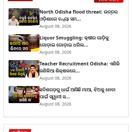
North Odisha flood threat: ଉତ୍ତର
ଓଡ଼ିଶାରେ ବନ୍ୟା ସମ...
August 08, 2026
Liquor Smuggling: କ୍ଷୀର ଗାଡ଼ିକୁ
ଗୋଡ଼ାଇ ଗୋଡ଼ାଇ ଧରିଲ...
August 08, 2026
Teacher Recruitment Odisha: ଏଣିକି
ଜଣିକିଆ ଶିକ୍ଷକରେ...
August 08, 2026
ଛତିଶଗଡ଼ରୁ ଧାଇଁ ଆସିଛି ମାଆ, ଝିଅକୁ ନେବା
ପାଇଁ ସ୍ୱାମୀ ସ...
August 08, 2026