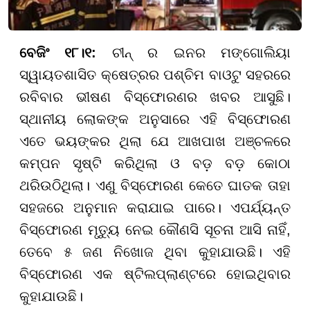
ବେଜିଂ ୧୮।୧:
ଚୀନ୍ ର ଇନର ମଙ୍ଗୋଲିୟା
ସ୍ୱାୟତଶାସିତ କ୍ଷେତ୍ରର ପଶ୍ଚିମ ବାଓଟୁ ସହରରେ
ରବିବାର ଭୀଷଣ ବିସ୍ଫୋରଣର ଖବର ଆସୁଛି।
ସ୍ଥାନୀୟ ଲୋକଙ୍କ ଅନୁସାରେ ଏହି ବିସ୍ଫୋରଣ
ଏତେ ଭୟଙ୍କର ଥିଲା ଯେ ଆଖପାଖ ଅଞ୍ଚଳରେ
କମ୍ପନ ସୃଷ୍ଟି କରିଥିଲା ଓ ବଡ଼ ବଡ଼ କୋଠା
ଥରିଉଠିଥିଲା। ଏଣୁ ବିସ୍ଫୋରଣ କେତେ ଘାତକ ତାହା
ସହଜରେ ଅନୁମାନ କରାଯାଇ ପାରେ। ଏପର୍ଯ୍ୟନ୍ତ
ବିସ୍ଫୋରଣ ମୃତ୍ୟୁ ନେଇ କୌଣସି ସୂଚନା ଆସି ନାହିଁ,
ତେବେ ୫ ଜଣ ନିଖୋଜ ଥିବା କୁହାଯାଉଛି। ଏହି
ବିସ୍ଫୋରଣ ଏକ ଷ୍ଟିଲପ୍ଲାଣ୍ଟରେ ହୋଇଥିବାର
କୁହାଯାଉଛି।