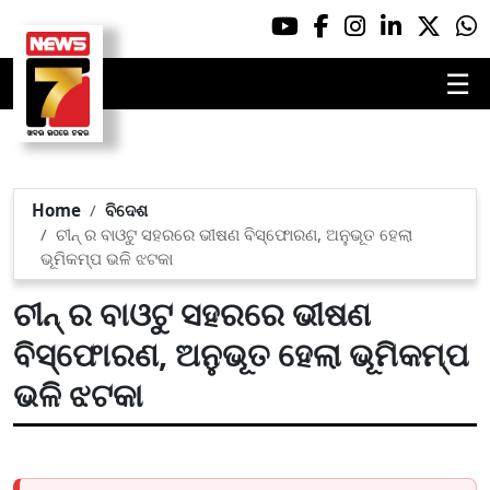
☰
Home
ବିଦେଶ
ଚୀନ୍ ର ବାଓଟୁ ସହରରେ ଭୀଷଣ ବିସ୍ଫୋରଣ, ଅନୁଭୂତ ହେଲା
ଭୂମିକମ୍ପ ଭଳି ଝଟକା
ଚୀନ୍ ର ବାଓଟୁ ସହରରେ ଭୀଷଣ
ବିସ୍ଫୋରଣ, ଅନୁଭୂତ ହେଲା ଭୂମିକମ୍ପ
ଭଳି ଝଟକା