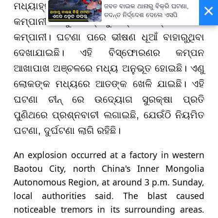
×
ମଧ୍ୟାହ୍ନ ପାଖାପାଖି ୩ଟା ବେଳେ ହୋଇଛି। ଏହି
ଜବତ ବାଇକ ଥାନାରୁ ବିକ୍ରି ଘଟଣା,
ତଦନ୍ତ ନିର୍ଦ୍ଦେଶ ଦେଲେ ଏସପି
କମ୍ପାନୀ ବାଓଟୁରେ ପ୍ରମୁଖ ଷ୍ଟିଲ ଉତ୍ପାଦନକାରୀ
କମ୍ପାନୀ। ଘଟଣା ପରେ ଭୀଷଣ ଧୂଆଁ ବାହାରୁଥିବା
ଦେଖାଯାଇଛି। ଏହି ବିସ୍ଫୋରଣର କମ୍ପନ
ଆଖାପାଖ ଅଞ୍ଚଳରେ ମଧ୍ୟ ଅନୁଭୂତ ହୋଇଛି। ଏଣୁ
ଲୋକଙ୍କ ମଧ୍ୟରେ ଆତଙ୍କ ଖେଳି ଯାଇଛି। ଏହି
ଘଟଣା ଚୀନ୍ ରେ ଉଦ୍ୟୋଗ ସୁରକ୍ଷା ପ୍ରତି
ପୁଣିଥରେ ପ୍ରଶ୍ନବାଚୀ ଲଗାଇଛି, ଯେଉଁଠି ନିୟମିତ
ଘଟଣା, ଦୁର୍ଘଟଣା ଲାଗି ରହିଛି।
An explosion occurred at a factory in western
Baotou City, north China's Inner Mongolia
Autonomous Region, at around 3 p.m. Sunday,
local authorities said. The blast caused
noticeable tremors in its surrounding areas.