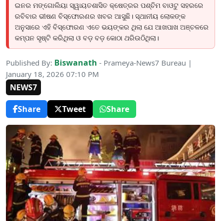
ଇନର ମଙ୍ଗୋଲିୟା ସ୍ୱାୟତଶାସିତ କ୍ଷେତ୍ରର ପଶ୍ଚିମ ବାଓଟୁ ସହରରେ
ରବିବାର ଭୀଷଣ ବିସ୍ଫୋରଣର ଖବର ଆସୁଛି। ସ୍ଥାନୀୟ ଲୋକଙ୍କ
ଅନୁସାରେ ଏହି ବିସ୍ଫୋରଣ ଏତେ ଭୟଙ୍କର ଥିଲା ଯେ ଆଖପାଖ ଅଞ୍ଚଳରେ
କମ୍ପନ ସୃଷ୍ଟି କରିଥିଲା ଓ ବଡ଼ ବଡ଼ କୋଠା ଥରିଉଠିଥିଲା।
Biswanath
Published By:
- Prameya-News7 Bureau |
January 18, 2026 07:10 PM
NEWS7
Share
Tweet
Share