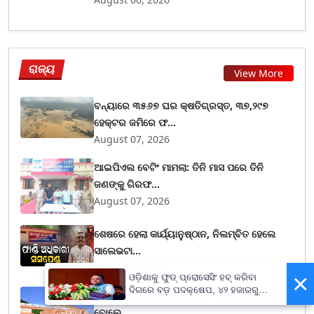
ରାଜ୍ୟ
View More
ବନ୍ୟାରେ ୩୫୬୭ ଘର କ୍ଷତିଗ୍ରସ୍ତ, ୩୭,୨୯୭
ହେକ୍ଟର ଜମିରେ ଫ...
August 07, 2026
ଆଇପିଏଲ ବେଟିଂ ମାମଲା: ତିନି ମାସ ପରେ ତିନି
ଜଣଙ୍କୁ ଗିରଫ...
August 07, 2026
ଶେଷରେ ହେଲା କାର୍ଯ୍ୟାନୁଷ୍ଠାନ, ନିଲମ୍ବିତ ହେଲେ
ସାଲେଭଟା...
August 07, 2026
×
ଓଡ଼ିଶାକୁ ଫୁଡ୍ ପ୍ରୋସେସିଂ ହବ୍ କରିବା
ଦିଗରେ ବଡ଼ ପଦକ୍ଷେପ, ୪୨ ହଜାରରୁ
ଗ୍ୟାସ୍ ଟାଙ୍କି ଧରି ଯାଉଥିଲେ, ବାଇକକୁ ଧକ୍କା ଦେଲା
ଅଧିକ ନିଯୁକ୍ତି ସୁଯୋଗ
ବୋଲେ...