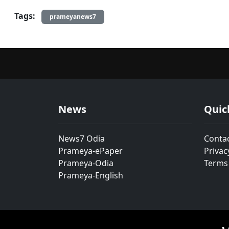
Tags:
prameyanews7
News
Quic
News7 Odia
Conta
Prameya-ePaper
Privac
Prameya-Odia
Terms
Prameya-English