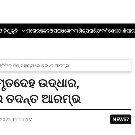
ଓ ନିଯୁକ୍ତି
ମନୋରଞ୍ଜନ
ଅପରାଧ
ଖେଳ
ବାଣିଜ୍ୟ
ରାଶିଫଳ
ବିଶେଷ
ପାଣିପାଗ
୍ଟିଫିକ୍ ଟିମ୍ ସହାୟତାରେ ତଦନ୍ତ ଆରମ୍ଭ
ମୃତଦେହ ଉଦ୍ଧାର,
ାରେ ତଦନ୍ତ ଆରମ୍ଭ
NEWS7
 2025 11:14 AM