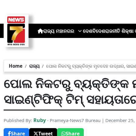
ରାଜ୍ୟ
ମହାନଗର
ଦେଶ
ବିଦେଶ
ରାଜନୀତି
ଶିକ୍ଷା 
Home
ରାଜ୍ୟ
ପୋଲ ନିକଟରୁ ବ୍ୟକ୍ତିଙ୍କ ମୃତଦେହ ଉଦ୍ଧାର, ସାଇଣ
ପୋଲ ନିକଟରୁ ବ୍ୟକ୍ତିଙ୍କ 
ସାଇଣ୍ଟିଫିକ୍ ଟିମ୍ ସହାୟତ
Ruby
Published By:
- Prameya-News7 Bureau | December 25,
Share
Tweet
Share