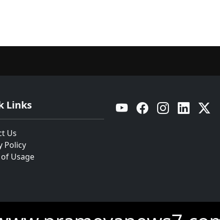
k Links
YouTube
Facebook
Instagram
Linkedin
Twitt
ct Us
y Policy
 of Usage