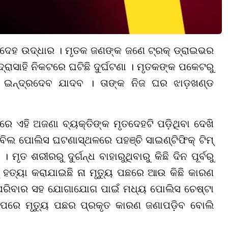
ତଦେହ ଉଦ୍ଧାର । ମୃତକ ଜଣଙ୍କ ଜଣେ ଟ୍ରକ୍ ଡ୍ରାଇଭର
୍ରାସାହି ନିକଟରେ ଘଟିଛି ଦୁର୍ଘଟଣା । ମୃତକଙ୍କ ପକେଟରୁ
ନାଁ ଇନ୍ଦ୍ରଦେବ ଯାଦବ । ତାଙ୍କ ନିଜ ଘର ଝାଡ଼ଖଣ୍ଡ
ଏହି ଅଜଣା ବ୍ୟକ୍ତିଙ୍କ ମୃତଦେହଟି ପଡ଼ିଥିବା ଦେଖି
ଲ ପୋଲିସ ଘଟଣାସ୍ଥଳରେ ପହଞ୍ଚି ସାଇଣ୍ଟିଫିକ୍ ଟିମ୍
ତ ଶରୀରରୁ ଦୁର୍ଗନ୍ଧ ବାହାରୁଥିବାରୁ କିଛି ଦିନ ପୂର୍ବରୁ
କୁ ହତ୍ୟା କରାଯାଇଛି ନା ମୃତ୍ୟୁ ପଛରେ ଆଉ କିଛି କାରଣ
ପରିବାର ସହ ଯୋଗାଯୋଗ ପାଇଁ ମଧ୍ୟ ପୋଲିସ ଚେଷ୍ଟା
 ପରେ ମୃତ୍ୟୁ ପଛର ପ୍ରକୃତ କାରଣ ଜଣାପଡ଼ିବ ବୋଲି