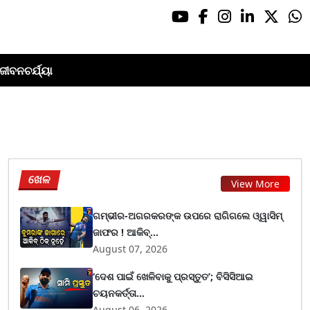
ଜୀବନଚର୍ଯ୍ୟା
ଖେଳ
View More
ଗମ୍ଭୀର-ଅଗରକରଙ୍କ ଉପରେ ରାଗିଗଲେ ଓ୍ୱାସିମ୍
ଜାଫର ! ଆକିବ୍...
August 07, 2026
‘ଦେଶ ପାଇଁ ଖେଳିବାକୁ ପ୍ରସ୍ତୁତ’; ବିସିସିଆଇ
ଚୟନକର୍ତ୍ତା...
August 06, 2026