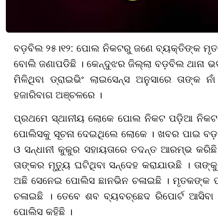
ବଡ଼ବିଲ ୨୫।୧୨: ପୋଲ ନିକଟରୁ ଜଣେ ବ୍ୟକ୍ତିଙ୍କ ମୃ
ବୋଲି ଜଣାପଡିଛି । କେନ୍ଦୁଝର ଜିଲ୍ଲା ବଡ଼ବିଲ ଥାନା ଭଦ
ମିଳିଥିବା ଡ୍ରାଇଭିଂ ଲାଇସେନ୍ସ ଅନୁସାରେ ତାଙ୍କ 
ହଜାରିବାଗ ଅଞ୍ଚଳରେ ।
ପ୍ରଥମେ ସ୍ଥାନୀୟ ଲୋକେ ପୋଲ ନିକଟ ପଡ଼ିଆ ନିକଟରେ 
ପୋଲିସକୁ ସୂଚନା ଦେଇଥିଲେ ଲୋକେ । ଖବର ପାଇ ବଡ଼ବି
ଓ ସନ୍ଧାନୀ କୁକୁର ସହାୟତାରେ ତଦନ୍ତ ଆରମ୍ଭ କରିଛି । ମୃ
ତାଙ୍କର ମୃତ୍ୟୁ ଘଟିଥିବା ସନ୍ଦେହ କରାଯାଉଛି । ତାଙ୍
ଅଛି ସେନେଇ ପୋଲିସ ଛାନଭିନ ଚଳାଇଛି । ମୃତକଙ୍କ 
ଚଳାଇଛି । ତେବେ ଶବ ବ୍ୟବଚ୍ଛେଦ ରିପୋର୍ଟ ଆସିବା
ପୋଲିସ କହିଛି ।