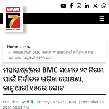
☰
Home
ଦେଶ
ମହାରାଷ୍ଟ୍ରର BMC ସମେତ ୨୯ ନିଗମ ପାଇଁ ନିର୍ବାଚନ ତାରିଖ
ଘୋଷଣା, ଜାନୁଆରୀ ୧୫ରେ ଭୋଟ
ମହାରାଷ୍ଟ୍ରର BMC ସମେତ ୨୯ ନିଗମ
ପାଇଁ ନିର୍ବାଚନ ତାରିଖ ଘୋଷଣା,
ଜାନୁଆରୀ ୧୫ରେ ଭୋଟ
Ajit
Published By:
- Prameya-News7 Bureau | December 15,
2025 06:33 PM