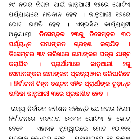
୨୯ ନଗର ନିଗମ ପାଇଁ ଜାନୁଆରୀ ୧୫ରେ ଗୋଟିଏ
ପର୍ଯ୍ୟାୟରେ ମତଦାନ ହେବ । ଜାନୁଆରୀ ୧୬ରେ
ଭୋଟ ଗଣତି ହେବ । ଏସ୍ଇସିର କାର୍ଯ୍ୟସୂଚୀ
ଅନୁଯାୟୀ,
ଡିସେମ୍ବର ୨୩ରୁ ଡିସେମ୍ବର ୩୦
ପର୍ଯ୍ୟନ୍ତ ନାମାଙ୍କନ ଗ୍ରହଣ କରାଯିବ ।
ଡିସେମ୍ବର ୩୧ ତାରିଖରେ ନାମାଙ୍କନ ପତ୍ର ଯାଞ୍ଚ
କରାଯିବ । ପ୍ରାର୍ଥୀମାନେ ଜାନୁଆରୀ ୨ରୁ
ସେମାନଙ୍କର ନାମାଙ୍କନ ପ୍ରତ୍ୟାହାର କରିପାରିବେ
। ନିର୍ବାଚନୀ ଚିହ୍ନ ବଣ୍ଟନ ସହିତ ପ୍ରାର୍ଥୀଙ୍କ ଚୂଡ଼ାନ୍ତ
ତାଲିକା ଜାନୁଆରୀ ୩ରେ ପ୍ରକାଶିତ ହେବ ।
ରାଜ୍ୟ ନିର୍ବାଚନ କମିଶନ କହିଛନ୍ତି ଯେ ନଗର ନିଗମ
ନିର୍ବାଚନରେ ମତଦାତା କେବଳ ଗୋଟିଏ ହିଁ ଭୋଟ୍
ଦେବେ । ଏହାସହ ମୁମ୍ୱାଇରେ ମୋଟ ୧୦,୧୧୧
ମତଦାନ କେନ୍ଦ୍ର ହେବ । ମୁମ୍ୱାଇରେ ୧୧ ଲକ୍ଷ