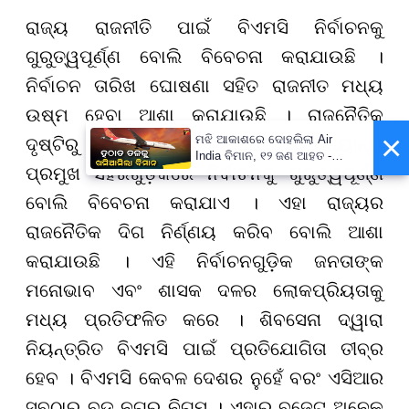
ରାଜ୍ୟ ରାଜନୀତି ପାଇଁ ବିଏମସି ନିର୍ବାଚନକୁ
ଗୁରୁତ୍ୱପୂର୍ଣ୍ଣ ବୋଲି ବିବେଚନା କରାଯାଉଛି ।
ନିର୍ବାଚନ ତାରିଖ ଘୋଷଣା ସହିତ ରାଜନୀତ ମଧ୍ୟ
ଉଷ୍ମ ହେବା ଆଶା କରାଯାଉଛି । ରାଜନୈତିକ
×
ମଝି ଆକାଶରେ ଦୋହଲିଲା Air
ଦୃଷ୍ଟିରୁ ବିଏମସି, ପୁଣେ ଏବଂ ଥାନେ ଭଳି ଅନ୍ୟାନ୍ୟ
India ବିମାନ, ୧୨ ଜଣ ଆହତ -
ପ୍ରମୁଖ ସହରଗୁଡ଼ିକରେ ନିର୍ବାଚନକୁ ଗୁରୁତ୍ୱପୂର୍ଣ୍ଣ
PrameyaNews7
ବୋଲି ବିବେଚନା କରାଯାଏ । ଏହା ରାଜ୍ୟର
ରାଜନୈତିକ ଦିଗ ନିର୍ଣ୍ଣୟ କରିବ ବୋଲି ଆଶା
କରାଯାଉଛି । ଏହି ନିର୍ବାଚନଗୁଡ଼ିକ ଜନତାଙ୍କ
ମନୋଭାବ ଏବଂ ଶାସକ ଦଳର ଲୋକପ୍ରିୟତାକୁ
ମଧ୍ୟ ପ୍ରତିଫଳିତ କରେ । ଶିବସେନା ଦ୍ୱାରା
ନିୟନ୍ତ୍ରିତ ବିଏମସି ପାଇଁ ପ୍ରତିଯୋଗିତା ତୀବ୍ର
ହେବ । ବିଏମସି କେବଳ ଦେଶର ନୁହେଁ ବରଂ ଏସିଆର
ସବୁଠାରୁ ବଡ଼ ନଗର ନିଗମ । ଏହାର ବଜେଟ୍ ଅନେକ