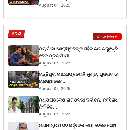
August 04, 2026
ଦେଶ
View More
ମଲ୍ଲିକା ଶେରାଓ୍ଵତଙ୍କ ସହିତ କଣ କରୁଛନ୍ତି
ତେଜ ପ୍ରତାପ ଯା...
August 05, 2026
ଚାନ୍ଦିପୁରା ଭାଇରସ୍ ନେଉଛି ମୁଣ୍ଡ, ଗୁଜରାଟ ଓ
ରାଜସ୍ଥାନରେ...
August 05, 2026
ମଧ୍ୟପ୍ରଦେଶ ରାଜ୍ୟସଭା ନିର୍ବାଚନ, ନିର୍ବିରୋଧ
ନିର୍ବାଚିତ...
August 05, 2026
ଗଣମାଧ୍ୟମ ସହ ଭର୍ଚୁଆଲ କଥା ହେଲେ ଶେଖ