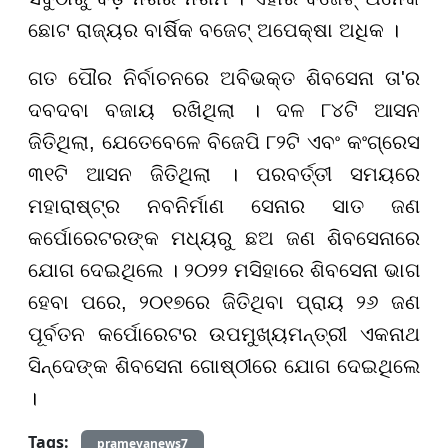
ଛୋଟ ରାଜ୍ୟର ବାର୍ଷିକ ବଜେଟ୍ ଅପେକ୍ଷା ଅଧିକ ।
ଗତ ପୌର ନିର୍ବାଚନରେ ଅବିଭକ୍ତ ଶିବସେନା ତା'ର
ଦବଦବା ବଜାୟ ରଖିଥିଲା । ଦଳ ୮୪ଟି ଆସନ
ଜିତିଥିଲା, ଯେତେବେଳେ ବିଜେପି ୮୨ଟି ଏବଂ କଂଗ୍ରେସ
୩୧ଟି ଆସନ ଜିତିଥିଲା । ପରବର୍ତ୍ତୀ ସମୟରେ
ମହାରାଷ୍ଟ୍ର ନବନିର୍ମାଣ ସେନାର ସାତ ଜଣ
କର୍ପୋରେଟରଙ୍କ ମଧ୍ୟରୁ ଛଅ ଜଣ ଶିବସେନାରେ
ଯୋଗ ଦେଇଥିଲେ । ୨୦୨୨ ମସିହାରେ ଶିବସେନା ଭାଗ
ହେବା ପରେ, ୨୦୧୭ରେ ଜିତିଥିବା ପ୍ରାୟ ୨୬ ଜଣ
ପୂର୍ବତନ କର୍ପୋରେଟର ଉପମୁଖ୍ୟମନ୍ତ୍ରୀ ଏକନାଥ
ସିନ୍ଦେଙ୍କ ଶିବସେନା ଗୋଷ୍ଠୀରେ ଯୋଗ ଦେଇଥିଲେ
।
Tags:
prameyanews7