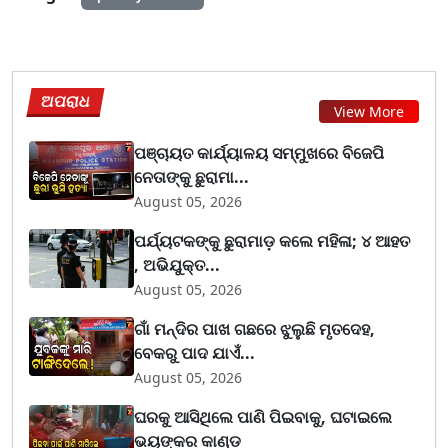
ଅପରାଧ
View More
ପଞ୍ଚାୟତ କାର୍ଯ୍ୟାଳୟ ସମ୍ମୁଖରେ ବିଜେପି
ନେତାଙ୍କୁ ଛୁରାମା...
August 05, 2026
ପର୍ଯ୍ୟଟକଙ୍କୁ ଛୁରାମାଡ଼ କଲେ ମହିଳା; ୪ ଆହତ
, ଅଭିଯୁକ୍ତ...
August 05, 2026
ଗାଁ ମନ୍ଦିର ପାଖ ଗଛରେ ଝୁଲୁଛି ମୃତଦେହ,
ବେକରୁ ପାଦ ଯାଏଁ...
August 05, 2026
ଘରକୁ ଆସିଥିଲେ ପାଣି ପିଇବାକୁ, ଘଟାଇଲେ
ଭୟଙ୍କର କାଣ୍ଡ