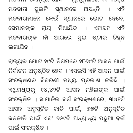
ମତଦାତା ଦୁଇଟି ସ୍ଥାନରେ ଅଛନ୍ତି । ଏହି
ମତଦାତାମାନେ କେଉଁ ସ୍ଥାନରେ ଭୋଟ ଦେବେ,
ସେମାନଙ୍କ ରାୟ ନିଆଯିବ । ଏହାସହ ଏହି
ମତଦାତାଙ୍କ ନାଁ ଆଗରେ ଦୁଇ ଷ୍ଟାର ଚିହ୍ନ
ଲଗାଯିବ ।
ରାଜ୍ୟର ମୋଟ ୨୯ଟି ନିଗମରେ ୨୮୬୯ଟି ଆସନ ପାଇଁ
ନିର୍ବାଚନ ଅନୁଷ୍ଠିତ ହେବ । ଏସଇସି ଏହି ଆସନ ପାଇଁ
ସଂରକ୍ଷଣର ବିବରଣୀ ମଧ୍ୟ ପ୍ରକାଶ କରିଛି ।
ଏଥିମଧ୍ୟରୁ ୧୪,୪୨ଟି ଆସନ ମହିଳାଙ୍କ ପାଇଁ
ସଂରକ୍ଷିତ । ସାମାଜିକ ବର୍ଗ ସଂରକ୍ଷଣରେ, ୩୪୧ଟି
ଆସନ ଅନୁସୂଚିତ ଜାତି ପାଇଁ, ୭୭ଟି ଅନୁସୂଚିତ
ଜନଜାତି ପାଇଁ ଏବଂ ୭୫୯ଟି ଅନ୍ୟାନ୍ୟ ପଛୁଆ ବର୍ଗ
ପାଇଁ ସଂରକ୍ଷିତ ।