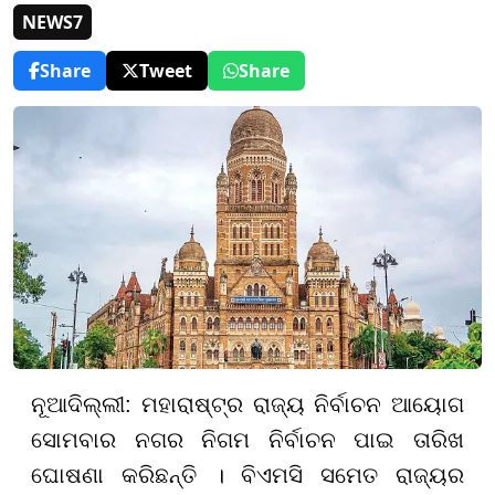
NEWS7
Share
Tweet
Share
ନୂଆଦିଲ୍ଲୀ: ମହାରାଷ୍ଟ୍ର ରାଜ୍ୟ ନିର୍ବାଚନ ଆୟୋଗ
ସୋମବାର ନଗର ନିଗମ ନିର୍ବାଚନ ପାଇ ତାରିଖ
ଘୋଷଣା କରିଛନ୍ତି । ବିଏମସି ସମେତ ରାଜ୍ୟର