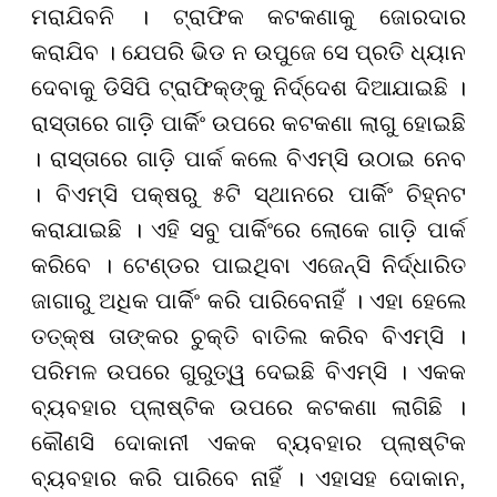
ମରାଯିବନି । ଟ୍ରାଫିକ କଟକଣାକୁ ଜୋରଦାର
କରାଯିବ । ଯେପରି ଭିଡ ନ ଉପୁଜେ ସେ ପ୍ରତି ଧ୍ୟାନ
ଦେବାକୁ ଡିସିପି ଟ୍ରାଫିକ୍ଙ୍କୁ ନିର୍ଦ୍ଦେଶ ଦିଆଯାଇଛି ।
ରାସ୍ତାରେ ଗାଡ଼ି ପାର୍କିଂ ଉପରେ କଟକଣା ଲାଗୁ ହୋଇଛି
। ରାସ୍ତାରେ ଗାଡ଼ି ପାର୍କ କଲେ ବିଏମ୍ସି ଉଠାଇ ନେବ
। ବିଏମ୍ସି ପକ୍ଷରୁ ୫ଟି ସ୍ଥାନରେ ପାର୍କିଂ ଚିହ୍ନଟ
କରାଯାଇଛି । ଏହି ସବୁ ପାର୍କିଂରେ ଲୋକେ ଗାଡ଼ି ପାର୍କ
କରିବେ । ଟେଣ୍ଡର ପାଇଥିବା ଏଜେନ୍ସି ନିର୍ଦ୍ଧାରିତ
ଜାଗାରୁ ଅଧିକ ପାର୍କିଂ କରି ପାରିବେନାହିଁ । ଏହା ହେଲେ
ତତ୍‌କ୍ଷ ତାଙ୍କର ଚୁକ୍ତି ବାତିଲ କରିବ ବିଏମ୍ସି ।
ପରିମଳ ଉପରେ ଗୁରୁତ୍ୱ ଦେଇଛି ବିଏମ୍ସି । ଏକକ
ବ୍ୟବହାର ପ୍ଲାଷ୍ଟିକ ଉପରେ କଟକଣା ଲାଗିଛି ।
କୌଣସି ଦୋକାନୀ ଏକକ ବ୍ୟବହାର ପ୍ଲାଷ୍ଟିକ
ବ୍ୟବହାର କରି ପାରିବେ ନାହିଁ । ଏହାସହ ଦୋକାନ,