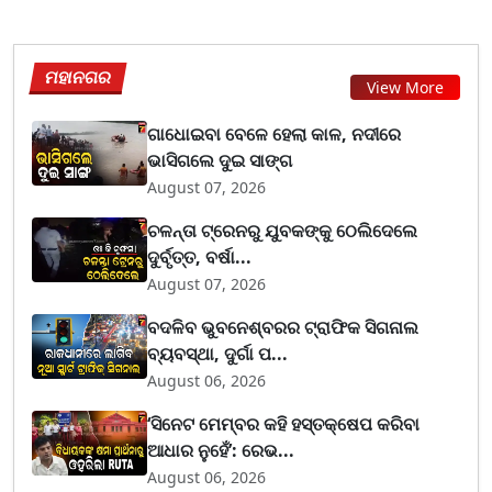
ମହାନଗର
View More
ଗାଧୋଇବା ବେଳେ ହେଲା କାଳ, ନଦୀରେ
ଭାସିଗଲେ ଦୁଇ ସାଙ୍ଗ
August 07, 2026
ଚଳନ୍ତା ଟ୍ରେନରୁ ଯୁବକଙ୍କୁ ଠେଲିଦେଲେ
ଦୁର୍ବୃତ୍ତ, ବର୍ଷା...
August 07, 2026
ବଦଳିବ ଭୁବନେଶ୍ବରର ଟ୍ରାଫିକ ସିଗନାଲ
ବ୍ୟବସ୍ଥା, ଦୁର୍ଗା ପ...
August 06, 2026
‘ସିନେଟ ମେମ୍ବର କହି ହସ୍ତକ୍ଷେପ କରିବା
ଆଧାର ନୁହେଁ’: ରେଭ...
August 06, 2026