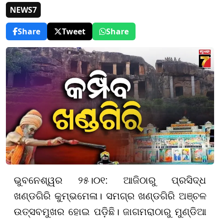
NEWS7
Share
Tweet
Share
ଭୁବନେଶ୍ୱର ୨୫।୦୧: ଆଜିଠାରୁ ପ୍ରସିଦ୍ଧ
ଖଣ୍ଡଗିରି କୁମ୍ଭମେଳା। ସମଗ୍ର ଖଣ୍ଡଗିରି ଅଞ୍ଚଳ
ଉତ୍ସବମୁଖର ହୋଇ ପଡ଼ିଛି। ଜାଗମରାଠାରୁ ମୁଣ୍ଡିଆ