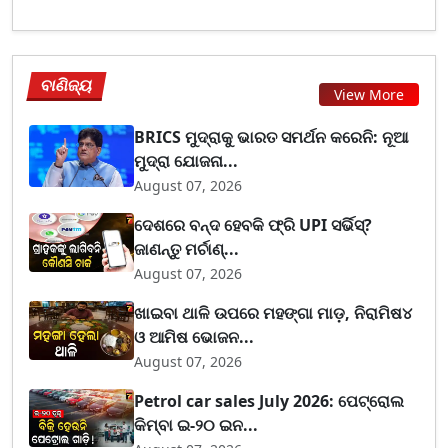
ବାଣିଜ୍ୟ
View More
BRICS ମୁଦ୍ରାକୁ ଭାରତ ସମର୍ଥନ କରେନି: ନୂଆ
ମୁଦ୍ରା ଯୋଜନା...
August 07, 2026
ଦେଶରେ ବନ୍ଦ ହେବକି ଫ୍ରି UPI ସର୍ଭିସ୍?
ଜାଣନ୍ତୁ ମର୍ଚାଣ୍...
August 07, 2026
ଖାଇବା ଥାଳି ଉପରେ ମହଙ୍ଗା ମାଡ଼, ନିରାମିଷ୪
ଓ ଆମିଷ ଭୋଜନ...
August 07, 2026
Petrol car sales July 2026: ପେଟ୍ରୋଲ
କିମ୍ବା ଇ-୨୦ ଇନ...