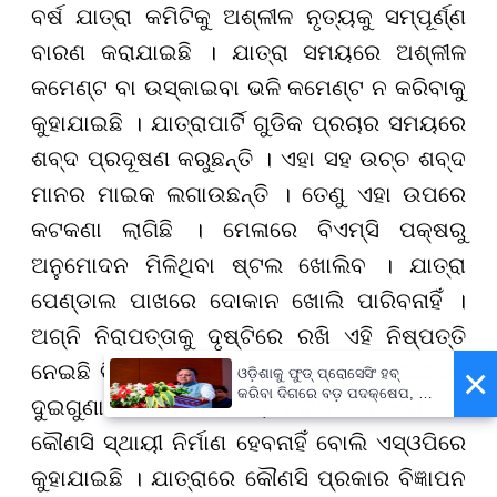
ବର୍ଷ ଯାତ୍ରା କମିଟିକୁ ଅଶ୍ଳୀଳ ନୃତ୍ୟକୁ ସମ୍ପୂର୍ଣ୍ଣ
ବାରଣ କରାଯାଇଛି । ଯାତ୍ରା ସମୟରେ ଅଶ୍ଳୀଳ
କମେଣ୍ଟ ବା ଉସ୍କାଇବା ଭଳି କମେଣ୍ଟ ନ କରିବାକୁ
କୁହାଯାଇଛି । ଯାତ୍ରାପାର୍ଟି ଗୁଡିକ ପ୍ରଚାର ସମୟରେ
ଶବ୍ଦ ପ୍ରଦୂଷଣ କରୁଛନ୍ତି । ଏହା ସହ ଉଚ୍ଚ ଶବ୍ଦ
ମାନର ମାଇକ ଲଗାଉଛନ୍ତି । ତେଣୁ ଏହା ଉପରେ
କଟକଣା ଲାଗିଛି । ମେଳାରେ ବିଏମ୍ସି ପକ୍ଷରୁ
ଅନୁମୋଦନ ମିଳିଥିବା ଷ୍ଟଲ ଖୋଲିବ । ଯାତ୍ରା
ପେଣ୍ଡାଲ ପାଖରେ ଦୋକାନ ଖୋଲି ପାରିବନାହିଁ ।
ଅଗ୍ନି ନିରାପତ୍ତାକୁ ଦୃଷ୍ଟିରେ ରଖି ଏହି ନିଷ୍ପତ୍ତି
ନେଇଛି ବିଏମ୍ସି । ଯଦି କିଏ ଖିଲାପ କରେ, ତାହେଲେ
×
ଓଡ଼ିଶାକୁ ଫୁଡ୍ ପ୍ରୋସେସିଂ ହବ୍
କରିବା ଦିଗରେ ବଡ଼ ପଦକ୍ଷେପ, ୪୨
ଦୁଇଗୁଣା ଜରିମାନା ଆଦାୟ କରାଯିବ । ଏହା ସହ
ହଜାରରୁ ଅଧିକ ନିଯୁକ୍ତି ସୁଯୋଗ
କୌଣସି ସ୍ଥାୟୀ ନିର୍ମାଣ ହେବନାହିଁ ବୋଲି ଏସ୍ଓପିରେ
କୁହାଯାଇଛି । ଯାତ୍ରାରେ କୌଣସି ପ୍ରକାର ବିଜ୍ଞାପନ