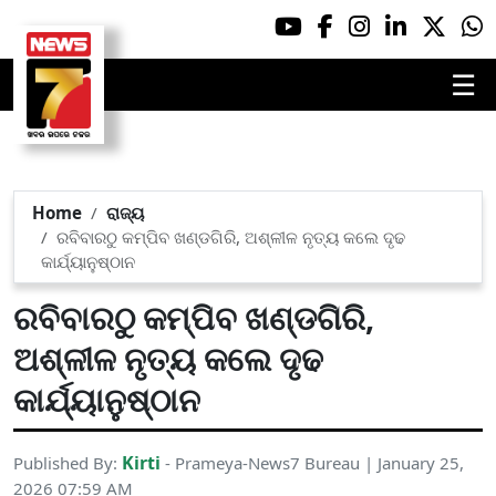
☰
Home
ରାଜ୍ୟ
ରବିବାରଠୁ କମ୍ପିବ ଖଣ୍ଡଗିରି, ଅଶ୍ଳୀଳ ନୃତ୍ୟ କଲେ ଦୃଢ
କାର୍ଯ୍ୟାନୁଷ୍ଠାନ
ରବିବାରଠୁ କମ୍ପିବ ଖଣ୍ଡଗିରି,
ଅଶ୍ଳୀଳ ନୃତ୍ୟ କଲେ ଦୃଢ
କାର୍ଯ୍ୟାନୁଷ୍ଠାନ
Kirti
Published By:
- Prameya-News7 Bureau | January 25,
2026 07:59 AM