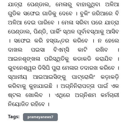
ଯାତ୍ରା ପେଣ୍ଡାଲ, ମେଳାରୁ ବାହାରୁଥିବା ଅଳିଆ
ଗୁଡିକ ସଫେଇ ଗାଡିକୁ ଦେବେ । ବୁକିଂ ଜରିଆରେ ବି
ଅଳିଆ ଦେଇ ପାରିବେ । ମେଳା ସରିବା ପରେ ଯାତ୍ରା
ପେଣ୍ଡାଲ, ପିଣ୍ଡି, ପାର୍କିଂ ସ୍ଥଳ ପୂର୍ବାବସ୍ଥାକୁ ଆସିବ
। ସଫେଇ କରି ହସ୍ତାନ୍ତର କରିବେ । ନ ହେଲେ
ଦାଖଲ ପଇସା ବିଏମ୍ସି କାଟି ରଖିବ ।
ଆଇନଶୃଙ୍ଖଳା ପରିସ୍ଥିତିକୁ କଡାକଡି କରାଯିବ ।
ଭୁବନେଶ୍ୱର ଡିସିପି ପୁରା ମେଳାର ତଦାରଖ କରିବେ ।
ସ୍ଥାନୀୟ ଆଇଆଇସିଙ୍କୁ ପାଟ୍ରୋଲିଂ କଡ଼ାକଡ଼ି
କରିବାକୁ କୁହାଯାଇଛି । ଅଗ୍ନିନିରାପତ୍ତା ପାଇଁ ଏକ
ଷ୍ଟଲ ଖୋଲିବ । ଏଥିରେ ଅଗ୍ନିଶମ କର୍ମଚାରୀ
ନିୟୋଜିତ ରହିବେ ।
Tags:
prameyanews7