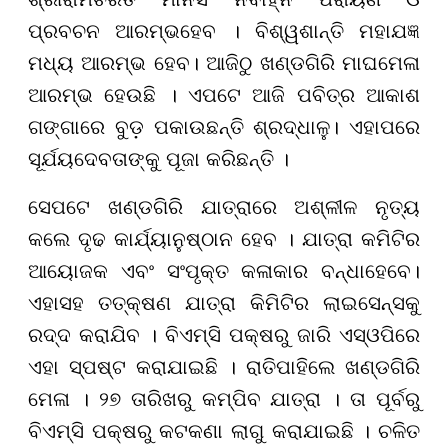
ପ୍ରବଚନ ଆରମ୍ଭହେବ । ବିଶ୍ୱଶାନ୍ତି ମହାଯଜ୍ଞ
ମଧ୍ୟ ଆରମ୍ଭ ହେବ। ଆଜିଠୁ ଖଣ୍ଡଗିରି ମାଘମେଳା
ଆରମ୍ଭ ହେଉଛି । ଏପଟେ ଆଜି ପବିତ୍ର ଆକାଶ
ଗଙ୍ଗାରେ ବୁଡ଼ ପକାଉଛନ୍ତି ଶ୍ରଦ୍ଧାଳୁ। ଏହାପରେ
ସୂର୍ଯୟଦେବତାଙ୍କୁ ପୂଜା କରିଛନ୍ତି ।
ସେପଟେ ଖଣ୍ଡଗିରି ଯାତ୍ରାରେ ଅଶ୍ଳୀଳ ନୃତ୍ୟ
କଲେ ଦୃଢ କାର୍ଯ୍ୟାନୁଷ୍ଠାନ ହେବ । ଯାତ୍ରା କମିଟିର
ଆୟୋଜକ ଏବଂ ସଂପୃକ୍ତ କଳାକାର ବନ୍ଧାହେବେ।
ଏହାସହ ତତ୍କ୍ଷଣ ଯାତ୍ରା କିମିଟିର ଲାଇସେନ୍ସକୁ
ରଦ୍ଦ କରାଯିବ । ବିଏମ୍ସି ପକ୍ଷରୁ ଜାରି ଏସ୍ଓପିରେ
ଏହା ସ୍ପଷ୍ଟ କରାଯାଇଛି । ରାତିପାହିଲେ ଖଣ୍ଡଗିରି
ମେଳା । ୨୭ ତାରିଖରୁ କମ୍ପିବ ଯାତ୍ରା । ତା ପୂର୍ବରୁ
ବିଏମ୍ସି ପକ୍ଷରୁ କଟକଣା ଲାଗୁ କରାଯାଇଛି । ଚଳିତ