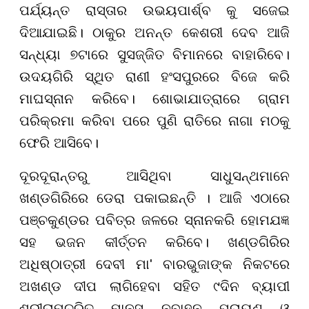
ପର୍ଯ୍ୟନ୍ତ ରାସ୍ତାର ଉଭୟପାର୍ଶ୍ବ କୁ ସଜେଇ
ଦିଆଯାଇଛି। ଠାକୁର ଅନନ୍ତ କେଶରୀ ଦେବ ଆଜି
ସନ୍ଧ୍ୟା ୭ଟାରେ ସୁସଜ୍ଜିତ ବିମାନରେ ବାହାରିବେ।
ଉଦୟଗିରି ସ୍ଥିତ ରାଣୀ ହଂସପୁରରେ ବିଜେ କରି
ମାଘସ୍ନାନ କରିବେ। ଶୋଭାଯାତ୍ରାରେ ଗ୍ରାମ
ପରିକ୍ରମା କରିବା ପରେ ପୁଣି ରାତିରେ ନାଗା ମଠକୁ
ଫେରି ଆସିବେ।
ଦୂରଦୂରାନ୍ତରୁ ଆସିଥିବା ସାଧୁସନ୍ଥମାନେ
ଖଣ୍ଡଗିରିରେ ଡେରା ପକାଇଛନ୍ତି । ଆଜି ଏଠାରେ
ପଞ୍ଚକୁଣ୍ଡର ପବିତ୍ର ଜଳରେ ସ୍ନାନକରି ହୋମଯଜ୍ଞ
ସହ ଭଜନ କୀର୍ତ୍ତନ କରିବେ। ଖଣ୍ଡଗିରିର
ଅଧିଷ୍ଠାତ୍ରୀ ଦେବୀ ମା' ବାରଭୁଜାଙ୍କ ନିକଟରେ
ଅଖଣ୍ଡ ଦୀପ ଲାଗିହେବା ସହିତ ୯ଦିନ ବ୍ୟାପୀ
ଶ୍ରୀରାମଚରିତ ମାନସ ନବାହ୍ନ ପରାୟଣ ଓ