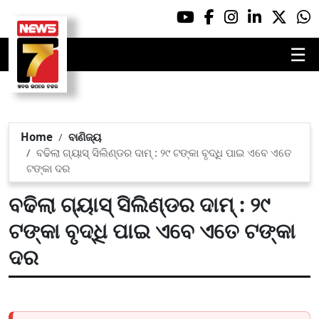
☰
Home
ବାଣିଜ୍ୟ
ବଢିଲା ଗ୍ୟାସ୍ ସିଲିଣ୍ଡର ଦାମ୍ : ୨୯ ଟଙ୍କା ବୃଦ୍ଧି ପାଇ ଏବେ ଏତେ
ଟଙ୍କା ଦର
ବଢିଲା ଗ୍ୟାସ୍ ସିଲିଣ୍ଡର ଦାମ୍ : ୨୯
ଟଙ୍କା ବୃଦ୍ଧି ପାଇ ଏବେ ଏତେ ଟଙ୍କା
ଦର