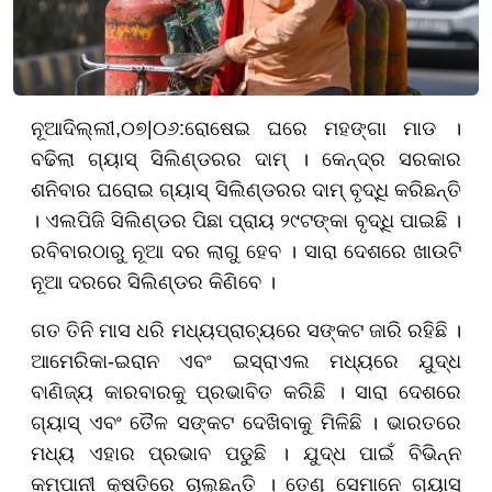
ନୂଆଦିଲ୍ଲୀ,
୦
୭|
୦୬
:ରୋଷେଇ ଘରେ ମହଙ୍ଗା ମାଡ ।
ବଢିଲା ଗ୍ୟାସ୍ ସିଲିଣ୍ଡରର ଦାମ୍ । କେନ୍ଦ୍ର ସରକାର
ଶନିବାର ଘରୋଇ ଗ୍ୟାସ୍ ସିଲିଣ୍ଡରର ଦାମ୍ ବୃଦ୍ଧି କରିଛନ୍ତି
। ଏଲପିଜି ସିଲିଣ୍ଡର ପିଛା ପ୍ରା
ୟ ୨୯
ଟଙ୍କା ବୃଦ୍ଧି ପାଇଛି ।
ରବିବାରଠାରୁ ନୂଆ ଦର ଲାଗୁ ହେବ । ସାରା ଦେଶରେ ଖାଉଟି
ନୂଆ ଦରରେ ସିଲିଣ୍ଡର କିଣିବେ ।
ଗତ ତିନି ମାସ ଧରି ମଧ୍ୟପ୍ରାଚ୍ୟରେ ସଙ୍କଟ ଜାରି ରହିଛି ।
ଆମେରିକା-ଇରାନ ଏବଂ ଇସ୍ରାଏଲ ମଧ୍ୟରେ ଯୁଦ୍ଧ
ବାଣିଜ୍ୟ କାରବାରକୁ ପ୍ରଭାବିତ କରିଛି । ସାରା ଦେଶରେ
ଗ୍ୟାସ୍ ଏବଂ ତୈଳ ସଙ୍କଟ ଦେଖିବାକୁ ମିଳିଛି । ଭାରତରେ
ମଧ୍ୟ ଏହାର ପ୍ରଭାବ ପଡୁଛି । ଯୁଦ୍ଧ ପାଇଁ ବିଭିନ୍ନ
କମ୍ପାନୀ କ୍ଷତିରେ ଚାଲୁଛନ୍ତି । ତେଣୁ ସେମାନେ ଗ୍ୟାସ୍