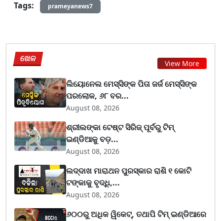
Tags:
prameyanews7
ଖେଳ
View More
ଲିୟୋନେଲ ମେସ୍ସିଙ୍କ ପିତା ଜର୍ଜ ମେସ୍ସିଙ୍କ
ପରଲୋକ, ୬୮ ବର...
August 08, 2026
ଶ୍ରୀଲଙ୍କା ଟେଷ୍ଟ ସିରିଜ୍‌ ପୂର୍ବରୁ ଟିମ୍‌
ଇଣ୍ଡିଆକୁ ବଡ଼...
August 08, 2026
ଲଦ୍ଦାଖ ମାରାଥନ ପୁରସ୍କାର ରାଶି ୧ କୋଟି
ଟଙ୍କାକୁ ବୃଦ୍ଧି,...
August 08, 2026
୬୦୦ରୁ ଅଧିକ ୱିକେଟ୍, ତଥାପି ଟିମ୍ ଇଣ୍ଡିଆରେ