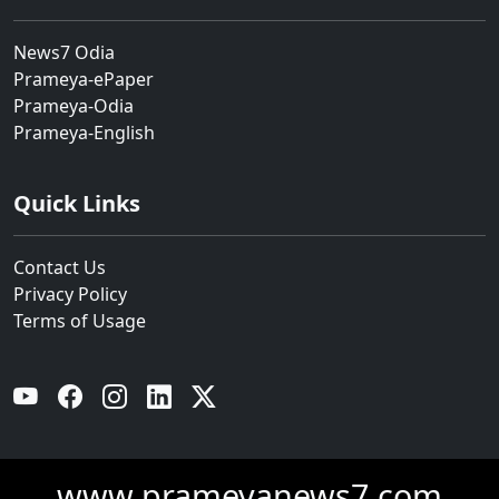
News7 Odia
Prameya-ePaper
Prameya-Odia
Prameya-English
Quick Links
Contact Us
Privacy Policy
Terms of Usage
YouTube
Facebook
Instagram
Linkedin
Twitter
www.prameyanews7.com