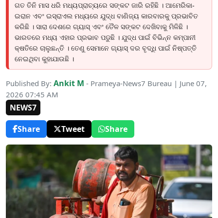
ଗତ ତିନି ମାସ ଧରି ମଧ୍ୟପ୍ରାଚ୍ୟରେ ସଙ୍କଟ ଜାରି ରହିଛି । ଆମେରିକା-
ଇରାନ ଏବଂ ଇସ୍ରାଏଲ ମଧ୍ୟରେ ଯୁଦ୍ଧ ବାଣିଜ୍ୟ କାରବାରକୁ ପ୍ରଭାବିତ
କରିଛି । ସାରା ଦେଶରେ ଗ୍ୟାସ୍ ଏବଂ ତୈଳ ସଙ୍କଟ ଦେଖିବାକୁ ମିଳିଛି ।
ଭାରତରେ ମଧ୍ୟ ଏହାର ପ୍ରଭାବ ପଡୁଛି । ଯୁଦ୍ଧ ପାଇଁ ବିଭିନ୍ନ କମ୍ପାନୀ
କ୍ଷତିରେ ଚାଲୁଛନ୍ତି । ତେଣୁ ସେମାନେ ଗ୍ୟାସ୍ ଦର ବୃଦ୍ଧି ପାଇଁ ନିଷ୍ପତ୍ତି
ନେଇଥିବା କୁହାଯାଉଛି ।
Ankit M
Published By:
- Prameya-News7 Bureau | June 07,
2026 07:45 AM
NEWS7
Share
Tweet
Share