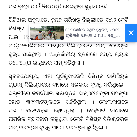
ଦର ବୃଦ୍ଧି ପାଇଁ ନିଷ୍ପତ୍ତି ନେଇଥିବା କୁହାଯାଉଛି ।
ପିଟିଆଇ ଅନୁସାରେ, ଜୁନ
୭
ତାରିଖରୁ ଦିଲ୍ଲୀରେ
୧୪
.
୨
କେଜି
ବିଶିଷ୍ଟ ସିଲିଣ୍ଡର
୯୧୩
ଟଙ୍କାରୁ ବୃଦ୍ଧି
×
ବୈତରଣୀରେ ସ୍ଥିତି ସୁଧୁରିନି, ଏପଟେ
ଫୁଲିଲାଣି ସାଳନ୍ଦୀ ଓ ଶାଖା, ବଢ଼ୁଛି
ପାଇ
୯୪୨
ଟଙ୍କାରେ ପହଁଚି ଯାଇଛି । ଏହାପୂର୍ବରୁ
ବନ୍ୟା ଭୟ
ମାର୍ଚ୍ଚ
୭
ତାରିଖରେ ଘରୋଇ ସିଲିଣ୍ଡରର ଦାମ୍
୬୦
ଟଙ୍କା
ବୃଦ୍ଧି ପାଇଥିଲା । ଅନ୍ତର୍ଜାତୀୟ ସ୍ତରରେ ମଧ୍ୟ ଗ୍ୟାସ
ତଥା ଅନ୍ୟ ଇନ୍ଧନର ଦାମ୍ ବଢିଥିଲା ।
ସୂଚନାଯୋଗ୍ୟ, ଏହା ପୂର୍ବରୁ
୧୯
କେଜି ବିଶିଷ୍ଟ ବାଣିଜ୍ୟିକ
ଗ୍ୟାସ୍ ସିଲିଣ୍ଡରର ଦାମରେ ସରକାର ବୃଦ୍ଧି କରିଥିଲେ ।
ଦିଲ୍ଲୀରେ କମର୍ସିଆଲ ସିଲିଣ୍ଡର ଦାମ୍
୪୨
ଟଙ୍କା ମହଙ୍ଗା
ହୋଇ
୩୧୧୩
ଟଙ୍କାରେ ପହଁଚିଥିଲା । କୋଲକାତାରେ
ଦର
୩୨୫୫
ଟଙ୍କା ହୋଇଥିଲା । ସେହିପରି ସାଧାରଣ
ନାଗରିକ ବ୍ୟବହାର କରୁଥିବା
୫
କେଜି ବିଶିଷ୍ଟ ସିଲିଣ୍ଡରର
ଦାମ୍
୧୧
ଟଙ୍କା ବୃଦ୍ଧି ପାଇ
୮୨୧
ଟଙ୍କା ଛୁଇଁଥିଲା ।