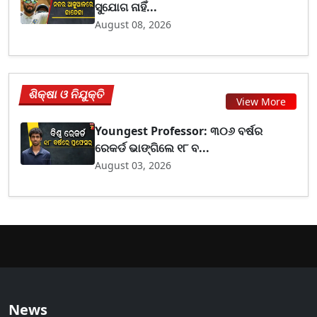
ସୁଯୋଗ ନାହିଁ...
August 08, 2026
ଶିକ୍ଷା ଓ ନିଯୁକ୍ତି
View More
Youngest Professor: ୩୦୬ ବର୍ଷର
ରେକର୍ଡ ଭାଙ୍ଗିଲେ ୧୮ ବ...
August 03, 2026
News