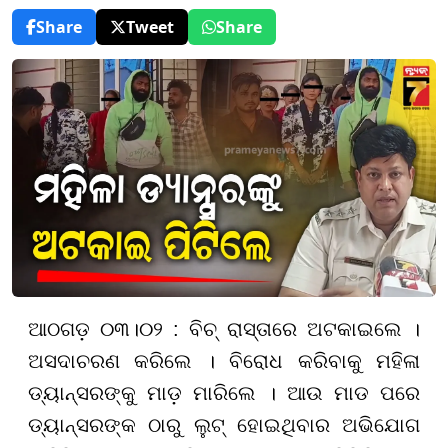
Share
Tweet
Share
ଆଠଗଡ଼ ୦୩।୦୨ : ବିଚ୍‌ ରାସ୍ତାରେ ଅଟକାଇଲେ ।
ଅସଦାଚରଣ କରିଲେ । ବିରୋଧ କରିବାକୁ ମହିଳା
ଡ୍ୟାନ୍ସରଙ୍କୁ ମାଡ଼ ମାରିଲେ । ଆଉ ମାଡ ପରେ
ଡ୍ୟାନ୍ସରଙ୍କ ଠାରୁ ଲୁଟ୍‌ ହୋଇଥିବାର ଅଭିଯୋଗ