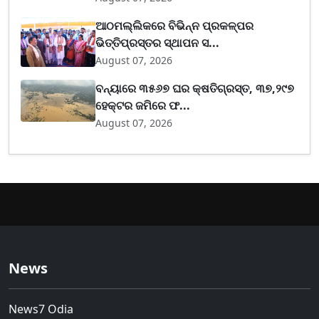
ଆଠମଲ୍ଲିକରେ ବିଭିନ୍ନ ପ୍ରକଳ୍ପର
ଭିତ୍ତିପ୍ରସ୍ତର ସ୍ଥାପନ ସ...
August 07, 2026
ବନ୍ୟାରେ ୩୫୬୭ ଘର କ୍ଷତିଗ୍ରସ୍ତ, ୩୭,୨୯୭
ହେକ୍ଟର ଜମିରେ ଫ...
August 07, 2026
News
News7 Odia