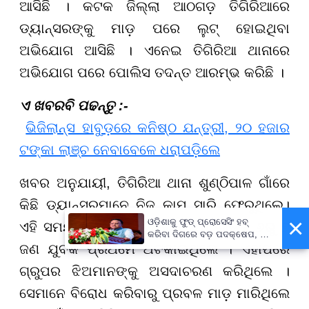
ଆସିଛି । କଟକ ଜିଲ୍ଲା ଆଠଗଡ଼ ତିଗିରିଆରେ
ଡ୍ୟାନ୍ସରଙ୍କୁ ମାଡ଼ ପରେ ଲୁଟ୍ ହୋଇଥିବା
ଅଭିଯୋଗ ଆସିଛି । ଏନେଇ ତିଗିରିଆ ଥାନାରେ
ଅଭିଯୋଗ ପରେ ପୋଲିସ ତଦନ୍ତ ଆରମ୍ଭ କରିଛି ।
ଏ ଖବରବି ପଢନ୍ତୁ :-
ଭିଜିଲାନ୍ସ ହାବୁଡ଼ରେ କନିଷ୍ଠ ଯନ୍ତ୍ରୀ, ୨୦ ହଜାର
ଟଙ୍କା ଲାଞ୍ଚ ନେବାବେଳେ ଧରାପଡ଼ିଲେ
ଖବର ଅନୁଯାୟୀ, ତିଗିରିଆ ଥାନା ଶୁଣ୍ଠିପାଳ ଗାଁରେ
କିଛି ଡ୍ୟାନ୍ସରମାନେ ନିଜ କାମ ସାରି ଫେରୁଥିଲେ।
×
ଓଡ଼ିଶାକୁ ଫୁଡ୍ ପ୍ରୋସେସିଂ ହବ୍
ଏହି ସମୟରେ ଡ୍ୟାନ୍ସରଙ୍କ ଗ୍ରୁପ ଗାଡ଼ିକୁ ୬ରୁ ୭
କରିବା ଦିଗରେ ବଡ଼ ପଦକ୍ଷେପ, ୪୨
ଜଣ ଯୁବକ ପ୍ରଥମେ ଅଟକାଇଥିଲେ । ଏହାପରେ
ହଜାରରୁ ଅଧିକ ନିଯୁକ୍ତି ସୁଯୋଗ
ଗ୍ରୁପର ଝିଅମାନଙ୍କୁ ଅସଦାଚରଣ କରିଥିଲେ ।
ସେମାନେ ବିରୋଧ କରିବାରୁ ପ୍ରବଳ ମାଡ଼ ମାରିଥିଲେ