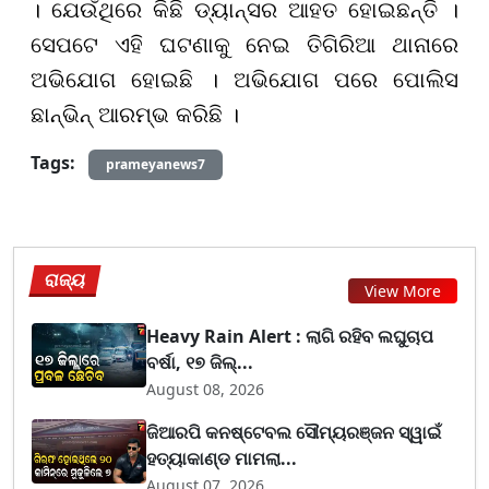
। ଯେଉଁଥିରେ କିଛି ଡ୍ୟାନ୍ସର ଆହତ ହୋଇଛନ୍ତି ।
ସେପଟେ ଏହି ଘଟଣାକୁ ନେଇ ତିଗିରିଆ ଥାନାରେ
ଅଭିଯୋଗ ହୋଇଛି । ଅଭିଯୋଗ ପରେ ପୋଲିସ
ଛାନ୍‌ଭିନ୍‌ ଆରମ୍ଭ କରିଛି ।
Tags:
prameyanews7
ରାଜ୍ୟ
View More
Heavy Rain Alert : ଲାଗି ରହିବ ଲଘୁଚାପ
ବର୍ଷା, ୧୭ ଜିଲ୍...
August 08, 2026
ଜିଆରପି କନଷ୍ଟେବଲ ସୌମ୍ୟରଞ୍ଜନ ସ୍ୱାଇଁ
ହତ୍ୟାକାଣ୍ଡ ମାମଲା...
August 07, 2026