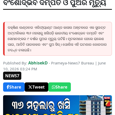
ବଂଶୋଦ୍ଭବ ଦମ୍ପତି ଓ ପୁଅର ମୃତ୍ୟୁ
ଦକ୍ଷିଣ ଲଣ୍ଡନର ଏଲିଫ୍ୟାଣ୍ଟ ଆଣ୍ଡ କାସଲ ଅଞ୍ଚଳରେ ଏକ ସୁଉଚ୍ଚ
ଅଟ୍ଟାଳିକାର ୩୬ ମହଲାରୁ ଖସିପଡ଼ି ଭାରତୀୟ ବଂଶୋଦ୍ଭବ ଦମ୍ପତି ଏବଂ
ସେମାନଙ୍କର ୯ ବର୍ଷର ପୁଅର ମୃତ୍ୟୁ ଘଟିଛି। ମୃତକମାନେ ହେଲେ ରାକେଶ
ପାଇ, ଆଦିତି ପାରଲକର ଏବଂ ପୁଅ ସିଦ୍। ପୋଲିସ ଏହି ଘଟଣାର ଜୋରଦାର
ତଦନ୍ତ ଚଳାଇଛି।
AbhisekD
Published By:
- Prameya-News7 Bureau | June
10, 2026 03:24 PM
NEWS7
Share
Tweet
Share