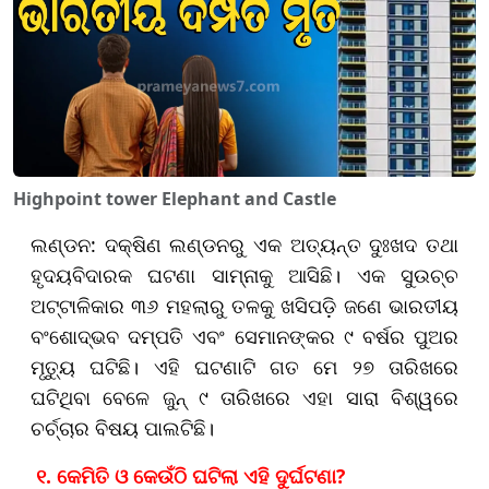
Highpoint tower Elephant and Castle
ଲଣ୍ଡନ: ଦକ୍ଷିଣ ଲଣ୍ଡନରୁ ଏକ ଅତ୍ୟନ୍ତ ଦୁଃଖଦ ତଥା
ହୃଦୟବିଦାରକ ଘଟଣା ସାମ୍ନାକୁ ଆସିଛି। ଏକ ସୁଉଚ୍ଚ
ଅଟ୍ଟାଳିକାର ୩୬ ମହଲାରୁ ତଳକୁ ଖସିପଡ଼ି ଜଣେ ଭାରତୀୟ
ବଂଶୋଦ୍ଭବ ଦମ୍ପତି ଏବଂ ସେମାନଙ୍କର ୯ ବର୍ଷର ପୁଅର
ମୃତ୍ୟୁ ଘଟିଛି। ଏହି ଘଟଣାଟି ଗତ ମେ ୨୭ ତାରିଖରେ
ଘଟିଥିବା ବେଳେ ଜୁନ୍ ୯ ତାରିଖରେ ଏହା ସାରା ବିଶ୍ୱରେ
ଚର୍ଚ୍ଚାର ବିଷୟ ପାଲଟିଛି।
୧. କେମିତି ଓ କେଉଁଠି ଘଟିଲା ଏହି ଦୁର୍ଘଟଣା?