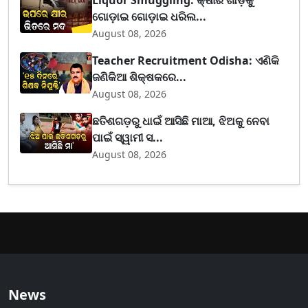
Liquor Smuggling: କ୍ଷୀର ଗାଡ଼ିକୁ
ଗୋଡ଼ାଇ ଗୋଡ଼ାଇ ଧରିଲ...
August 08, 2026
Teacher Recruitment Odisha: ଏଣିକି
ଜଣିକିଆ ଶିକ୍ଷକରେ...
August 08, 2026
ଛତିଶଗଡ଼ରୁ ଧାଇଁ ଆସିଛି ମାଆ, ଝିଅକୁ ନେବା
ପାଇଁ ସ୍ୱାମୀ ସ...
August 08, 2026
News