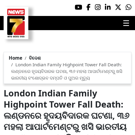
☰
Home
ବିଦେଶ
London Indian Family Highpoint Tower Fall Death:
ଲଣ୍ଡନରେ ହୃଦୟବିଦାରକ ଘଟଣା, ୩୬ ମହଲା ଆପାର୍ଟମେଣ୍ଟରୁ ଖସି
ଭାରତୀୟ ବଂଶୋଦ୍ଭବ ଦମ୍ପତି ଓ ପୁଅର ମୃତ୍ୟୁ
London Indian Family
Highpoint Tower Fall Death:
ଲଣ୍ଡନରେ ହୃଦୟବିଦାରକ ଘଟଣା, ୩୬
ମହଲା ଆପାର୍ଟମେଣ୍ଟରୁ ଖସି ଭାରତୀୟ