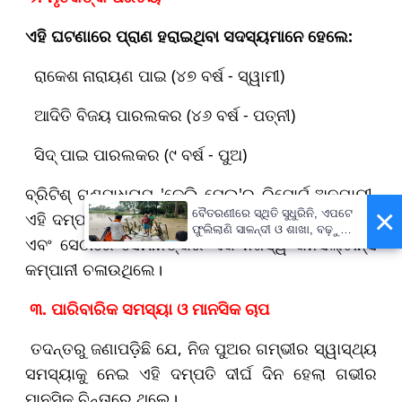
ଏହି ଘଟଣାରେ ପ୍ରାଣ ହରାଇଥିବା ସଦସ୍ୟମାନେ ହେଲେ:
ରାକେଶ ନାରାୟଣ ପାଇ (୪୭ ବର୍ଷ - ସ୍ୱାମୀ)
ଆଦିତି ବିଜୟ ପାରଲକର (୪୬ ବର୍ଷ - ପତ୍ନୀ)
ସିଦ୍ ପାଇ ପାରଲକର (୯ ବର୍ଷ - ପୁଅ)
ବ୍ରିଟିଶ୍ ଗଣମାଧ୍ୟମ 'ଡେଲି ମେଲ୍'ର ରିପୋର୍ଟ ଅନୁଯାୟୀ,
×
ବୈତରଣୀରେ ସ୍ଥିତି ସୁଧୁରିନି, ଏପଟେ
ଏହି ଦମ୍ପତି ଭାରତରୁ ଆସି ଲଣ୍ଡନରେ ବସବାସ କରୁଥିଲେ
ଫୁଲିଲାଣି ସାଳନ୍ଦୀ ଓ ଶାଖା, ବଢ଼ୁଛି
ଏବଂ ସେଠାରେ ସେମାନଙ୍କର ଏକ ନିଜସ୍ୱ କନସଲ୍ଟାନ୍ସି
ବନ୍ୟା ଭୟ
କମ୍ପାନୀ ଚଳାଉଥିଲେ।
୩. ପାରିବାରିକ ସମସ୍ୟା ଓ ମାନସିକ ଚାପ
ତଦନ୍ତରୁ ଜଣାପଡ଼ିଛି ଯେ, ନିଜ ପୁଅର ଗମ୍ଭୀର ସ୍ୱାସ୍ଥ୍ୟ
ସମସ୍ୟାକୁ ନେଇ ଏହି ଦମ୍ପତି ଦୀର୍ଘ ଦିନ ହେଲା ଗଭୀର
ମାନସିକ ଚିନ୍ତାରେ ଥିଲେ।