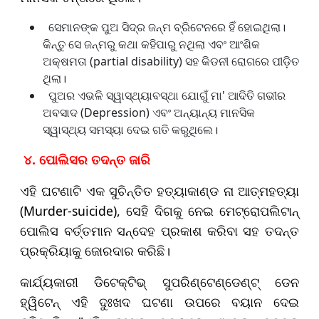
ସେମାନଙ୍କ ପୁଅ ସିଦ୍‌ର ଜନ୍ମ ବ୍ରିଟେନରେ ହିଁ ହୋଇଥିଲା।
କିନ୍ତୁ ସେ ଜନ୍ମରୁ କଥା କହିପାରୁ ନଥିଲା ଏବଂ ଆଂଶିକ
ଅକ୍ଷମତା (partial disability) ସହ କିଡନୀ ରୋଗରେ ପୀଡ଼ିତ
ଥିଲା।
ପୁଅର ଏଭଳି ସ୍ୱାସ୍ଥ୍ୟାବସ୍ଥା ଯୋଗୁଁ ମା' ଆଦିତି ଗଭୀର
ଅବସାଦ (Depression) ଏବଂ ଅନ୍ୟାନ୍ୟ ମାନସିକ
ସ୍ୱାସ୍ଥ୍ୟ ସମସ୍ୟା ଦେଇ ଗତି କରୁଥିଲେ।
୪. ପୋଲିସର ତଦନ୍ତ ଜାରି
ଏହି ଘଟଣାଟି ଏକ ସୁଚିନ୍ତିତ ହତ୍ୟାକାଣ୍ଡ ନା ଆତ୍ମହତ୍ୟା
(Murder-suicide), ସେହି ଦିଗକୁ ନେଇ ମେଟ୍ରୋପଲିଟାନ୍
ପୋଲିସ ବର୍ତ୍ତମାନ ସନ୍ଦେହ ପ୍ରକାଶ କରିବା ସହ ତଦନ୍ତ
ପ୍ରକ୍ରିୟାକୁ ଜୋରଦାର କରିଛି।
କାର୍ଯ୍ୟକାରୀ ଡିଟେକ୍ଟିଭ୍ ସୁପରିଣ୍ଟେଣ୍ଡେଣ୍ଟ୍ ଡେନ
ହ୍ୱିଟେନ୍ ଏହି ଦୁଃଖଦ ଘଟଣା ଉପରେ ବୟାନ ଦେଇ