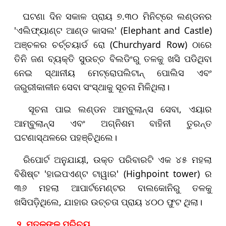
ଘଟଣା ଦିନ ସକାଳ ପ୍ରାୟ ୭.୩୦ ମିନିଟ୍‌ରେ ଲଣ୍ଡନର
'ଏଲିଫ୍ୟାଣ୍ଟ ଆଣ୍ଡ କାସଲ' (Elephant and Castle)
ଅଞ୍ଚଳର ଚର୍ଚ୍ଚୟାର୍ଡ ରୋ (Churchyard Row) ଠାରେ
ତିନି ଜଣ ବ୍ୟକ୍ତି ସୁଉଚ୍ଚ ବିଲଡିଂରୁ ତଳକୁ ଖସି ପଡିଥିବା
ନେଇ ସ୍ଥାନୀୟ ମେଟ୍ରୋପଲିଟାନ୍ ପୋଲିସ ଏବଂ
ଜରୁରୀକାଳୀନ ସେବା ସଂସ୍ଥାକୁ ସୂଚନା ମିଳିଥିଲା।
ସୂଚନା ପାଇ ଲଣ୍ଡନ ଆମ୍ବୁଲାନ୍ସ ସେବା, ଏୟାର
ଆମ୍ବୁଲାନ୍ସ ଏବଂ ଅଗ୍ନିଶମ ବାହିନୀ ତୁରନ୍ତ
ଘଟଣାସ୍ଥଳରେ ପହଞ୍ଚିଥିଲେ।
ରିପୋର୍ଟ ଅନୁଯାୟୀ, ଉକ୍ତ ପରିବାରଟି ଏକ ୪୫ ମହଲା
ବିଶିଷ୍ଟ 'ହାଇପଏଣ୍ଟ ଟାୱାର' (Highpoint tower) ର
୩୬ ମହଲା ଆପାର୍ଟମେଣ୍ଟର ବାଲକୋନିରୁ ତଳକୁ
ଖସିପଡ଼ିଥିଲେ, ଯାହାର ଉଚ୍ଚତା ପ୍ରାୟ ୪୦୦ ଫୁଟ ଥିଲା।
୨. ମୃତକଙ୍କ ପରିଚୟ