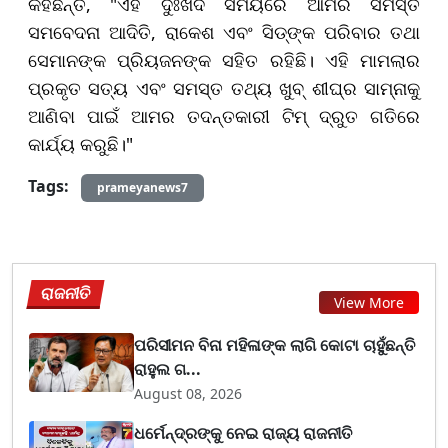
କହିଛନ୍ତି, "ଏହି ଦୁଃଖଦ ସମୟରେ ଆମର ସମସ୍ତ
ସମବେଦନା ଆଦିତି, ରାକେଶ ଏବଂ ସିଡ୍‌ଙ୍କ ପରିବାର ତଥା
ସେମାନଙ୍କ ପ୍ରିୟଜନଙ୍କ ସହିତ ରହିଛି। ଏହି ମାମଲାର
ପ୍ରକୃତ ସତ୍ୟ ଏବଂ ସମସ୍ତ ତଥ୍ୟ ଖୁବ୍ ଶୀଘ୍ର ସାମ୍ନାକୁ
ଆଣିବା ପାଇଁ ଆମର ତଦନ୍ତକାରୀ ଟିମ୍ ଦ୍ରୁତ ଗତିରେ
କାର୍ଯ୍ୟ କରୁଛି।"
Tags:
prameyanews7
ରାଜନୀତି
View More
ପରିସୀମନ ବିନା ମହିଳାଙ୍କ ଲାଗି କୋଟା ଚାହୁଁଛନ୍ତି
ରାହୁଲ ଗ...
August 08, 2026
ଧର୍ମେନ୍ଦ୍ରଙ୍କୁ ନେଇ ରାଜ୍ୟ ରାଜନୀତି