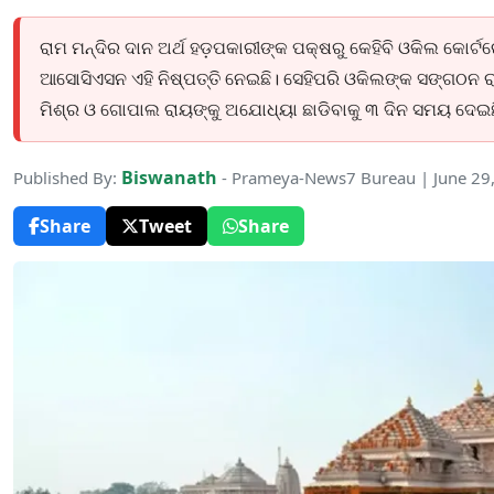
ରାମ ମନ୍ଦିର ଦାନ ଅର୍ଥ ହଡ଼ପକାରୀଙ୍କ ପକ୍ଷରୁ କେହିବି ଓକିଲ କୋର
ଆସୋସିଏସନ ଏହି ନିଷ୍ପତ୍ତି ନେଇଛି। ସେହିପରି ଓକିଲଙ୍କ ସଙ୍ଗଠନ ର
ମିଶ୍ର ଓ ଗୋପାଲ ରାୟଙ୍କୁ ଅଯୋଧ୍ୟା ଛାଡିବାକୁ ୩ ଦିନ ସମୟ ଦେଇଛ
Biswanath
Published By:
- Prameya-News7 Bureau | June 29
Share
Tweet
Share