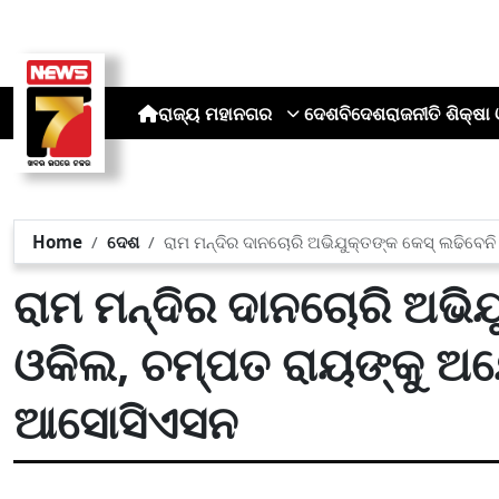
ରାଜ୍ୟ
ମହାନଗର
ଦେଶ
ବିଦେଶ
ରାଜନୀତି
ଶିକ୍ଷା 
Home
ଦେଶ
ରାମ ମନ୍ଦିର ଦାନଚୋରି ଅଭିଯୁକ୍ତଙ୍କ କେସ୍ ଲଢିବେନ
ରାମ ମନ୍ଦିର ଦାନଚୋରି ଅଭିଯ
ଓକିଲ, ଚମ୍ପତ ରାୟଙ୍କୁ ଅଯୋ
ଆସୋସିଏସନ