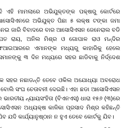
ଏହି ମାମଲାରେ ଅଭିଯୁକ୍ତଙ୍କ ପକ୍ଷରୁ କୋର୍ଟରେ
ାର ଆସୋସିଏନରେ ଅଭିଯୁକ୍ତ ପିଛା ୫ ଲକ୍ଷ ଟଙ୍କା ଜମା
 ନେଇ ଜାରି ବିବାଦରେ ବାର ଆସୋସିଏସନ ଜେନେରାଲ ବଡି
ଚମ୍ପତ ରାୟ, ଅନିଲ ମିଶ୍ର ଓ ଗୋପାଳ ରାଓ ମନ୍ଦିର
ଫଆଇଆରରେ ଏମାନଙ୍କ ମଧ୍ୟରୁ କାହାରିକୁ ହେଲେ
ମାନଙ୍କୁ ୩ ଦିନ ମଧ୍ୟରେ ସହର ଛାଡିବାକୁ ନିର୍ଦ୍ଦେଶ
 ଲୋକେ ସହର ନଛାଡନ୍ତି ତେବେ ଓକିଲ ଅଯୋଧ୍ୟା ଅବରୋଧ
ବୋଲି ସଂଘ ଚେତାବନୀ ଦେଇଛି। ଏହା ଛଡା ଆସୋସିଏସନ
ରେ ଭାରତୀୟ ନ୍ୟାୟସଂହିତା (ବିଏନଏସ୍) ଧାରା ୧୫୬ (୩)ରେ
ସିଏସନ ଅଧ୍ୟକ୍ଷ କାଳିକା ପ୍ରସାଦ ମିଶ୍ର କହିଛନ୍ତି
ଦି କାର୍ଯ୍ୟାନୁଷ୍ଠାନ ନ ହୁଏ ତେବେ କୋର୍ଟକୁ ଯିବ।