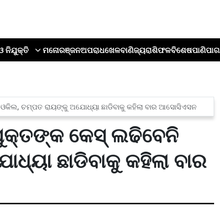
ଓ ନିଯୁକ୍ତି
ମନୋରଞ୍ଜନ
ଅପରାଧ
ଖେଳ
ବାଣିଜ୍ୟ
ରାଶିଫଳ
ବିଶେଷ
ପାଣିପାଗ
ି ଓକିଲ, ଚମ୍ପତ ରାୟଙ୍କୁ ଅଯୋଧ୍ୟା ଛାଡିବାକୁ କହିଲା ବାର ଆସୋସିଏସନ
ୁକ୍ତଙ୍କ କେସ୍ ଲଢିବେନି
ଧ୍ୟା ଛାଡିବାକୁ କହିଲା ବାର