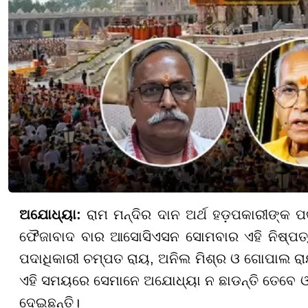
ଅଯୋଧ୍ୟା:
ରାମ ମନ୍ଦିର ଦାନ ଅର୍ଥ ହଡ଼ପକାରୀଙ୍କ 
ଫୈଜାବାଦ ବାର ଆସୋସିଏସନ ସୋମବାର ଏହି ନିଷ୍ପତ୍ତ
ପଦାଧିକାରୀ ଚମ୍ପତ ରାୟ, ଅନିଲ ମିଶ୍ର ଓ ଗୋପାଲ ରା
ଏହି ସମୟରେ ସେମାନେ ଅଯୋଧ୍ୟା ନ ଛାଡନ୍ତି ତେବେ ଓ
ଦେଇଛନ୍ତି।