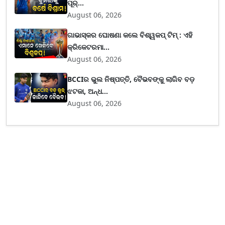
ପୂର୍...
August 06, 2026
ଗାଭାସ୍କର ଘୋଷଣା କଲେ ବିଶ୍ୱକପ୍ ଟିମ୍ : ଏହି
କ୍ରିକେଟରମା...
August 06, 2026
BCCIର ଭୁଲ ନିଷ୍ପତ୍ତି, ବୈଭବଙ୍କୁ ଲାଗିବ ବଡ଼
ଝଟକା, ଅନ୍ଧ...
August 06, 2026