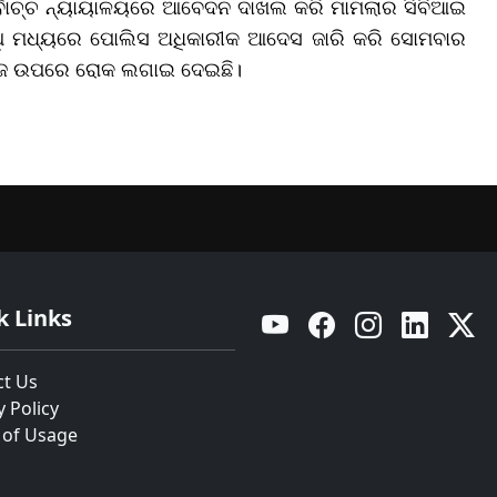
ବୋଚ୍ଚ ନ୍ୟାୟାଳୟରେ ଆବେଦନ ଦାଖଲ କରି ମାମଲାର ସିବିଆଇ
 ଏଥି ମଧ୍ୟରେ ପୋଲିସ ଅଧିକାରୀକ ଆଦେସ ଜାରି କରି ସୋମବାର
ଭରେଜ ଉପରେ ରୋକ ଲଗାଇ ଦେଇଛି।
k Links
YouTube
Facebook
Instagram
Linkedin
Twitt
ct Us
y Policy
 of Usage