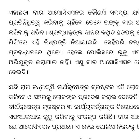
ଏହାଛଡା ବାର ଆସୋସିଏସନର କୌଣସି ସଦସ୍ୟ ଯଦି 
ପ୍ରତିନିଧିତ୍ୱ କରିବାକୁ ଚାହିଁବେ ତେବେ ତାଙ୍କୁ ବ
କରିବାକୁ ପଡିବ। ଶ୍ରଦ୍ଧାଳୁଙ୍କ ଦାନର କଥିତ ହଡପକୁ
ମିଟିଂରେ ଏହି ନିଷ୍ପତ୍ତି ନିଆଯାଇଛି। ସେହିପରି 
ପ୍ରବନ୍ଧନରେ ଥିଲେ। ହେଲେ ପୋଲିସରେ ରୁଜୁ ଏ
ଅଭିଯୁକ୍ତ କରାଯାଇ ନାହିଁ। ଏଣୁ ବାର ଆସୋସିଏସନ ସେ
ଦେଇଛି।
ଯଦି ରାମ ଜନ୍ମଭୂମି ତୀର୍ଥକ୍ଷେତ୍ର ଟ୍ରଷ୍ଟର ଏହି
କରିବେ ଓ ସହରକୁ ଲୋକଙ୍କ ପ୍ରବେଶ କରାଇ ଦେବେନି 
ତୀର୍ଥକ୍ଷେତ୍ର ଟ୍ରଷ୍ଟର ୩ କାର୍ଯ୍ୟକର୍ତ୍ତାଙ୍କ ବିରୋଧ
ଏଫଆଇଆର ରୁଜୁ କରିବାକୁ ସଂକଳ୍ପ କରିଛି। ବାର ଆସୋ
ଯେ ଆସୋସିଏସନ ପ୍ରଥମେ ଏ ନେଇ ପୋଲିସ ନିକଟକୁ ଯିବ ଯ