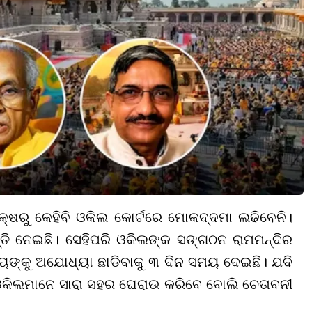
ପକ୍ଷରୁ କେହିବି ଓକିଲ କୋର୍ଟରେ ମୋକଦ୍ଦମା ଲଢିବେନି।
ି ନେଇଛି। ସେହିପରି ଓକିଲଙ୍କ ସଙ୍ଗଠନ ରାମମନ୍ଦିର
ୟଙ୍କୁ ଅଯୋଧ୍ୟା ଛାଡିବାକୁ ୩ ଦିନ ସମୟ ଦେଇଛି। ଯଦି
କିଲମାନେ ସାରା ସହର ଘେରାଉ କରିବେ ବୋଲି ଚେତାବନୀ