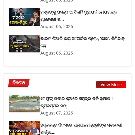
ମସ୍କଙ୍କୁ ପସନ୍ଦ ଆସିଲାନି ନ୍ୟୁୟର୍କ ମେୟରଙ୍କ
ଗ୍ରୋସରୀ ଷ...
August 06, 2026
ଭାରତ ତିଆରି କଲା ସାଂଘାତିକ ଡ୍ରୋନ୍ ‘କାଳ’: କିଣିବାକୁ
ଚାହ...
August 06, 2026
ବିଶେଷ
View More
୧୮ ଫୁଟ୍ ଗଭୀର କୂଅରେ ସମୁଦ୍ର ଭଳି ଜୁଆର !
ଭୂମିକମ୍ପର ସଙ୍...
August 07, 2026
ହସ୍ତତନ୍ତ ଦିବସରେ ପ୍ରଧାନମନ୍ତ୍ରୀଙ୍କ ସ୍ବଦେଶୀ
ବାର୍ତ୍ତା,...