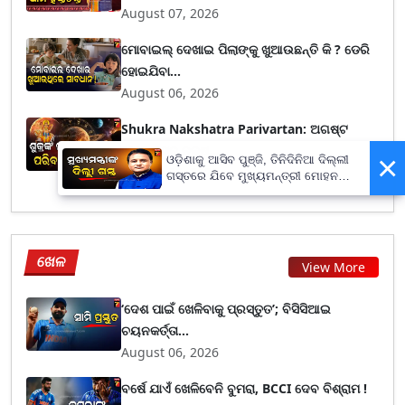
August 07, 2026
ମୋବାଇଲ୍ ଦେଖାଇ ପିଲାଙ୍କୁ ଖୁଆଉଛନ୍ତି କି ? ଡେରି
ହୋଇଯିବା...
August 06, 2026
Shukra Nakshatra Parivartan: ଅଗଷ୍ଟ
୧୧ରେ ହସ୍ତ ନକ୍ଷ...
×
ଓଡ଼ିଶାକୁ ଆସିବ ପୁଞ୍ଜି, ତିନିଦିନିଆ ଦିଲ୍ଲୀ
August 06, 2026
ଗସ୍ତରେ ଯିବେ ମୁଖ୍ୟମନ୍ତ୍ରୀ ମୋହନ
ମାଝୀ
ଖେଳ
View More
‘ଦେଶ ପାଇଁ ଖେଳିବାକୁ ପ୍ରସ୍ତୁତ’; ବିସିସିଆଇ
ଚୟନକର୍ତ୍ତା...
August 06, 2026
ବର୍ଷେ ଯାଏଁ ଖେଳିବେନି ବୁମରା, BCCI ଦେବ ବିଶ୍ରାମ !