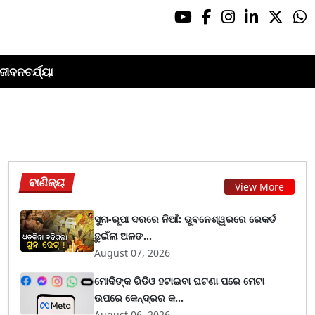
ଜୀବନଚର୍ଯ୍ୟା
ବାଣିଜ୍ୟ
View More
ସୁନା-ରୂପା ଦରରେ ନିଆଁ: ଭୁବନେଶ୍ୱରରେ ରେକର୍ଡ
ଛୁଇଁଲା ଅଳଙ...
August 07, 2026
ମୋଦିଙ୍କ ଭିଡିଓ ହଟାଇବା ଘଟଣା ପରେ ମେଟା
ଉପରେ କେନ୍ଦ୍ରର କ...
August 06, 2026