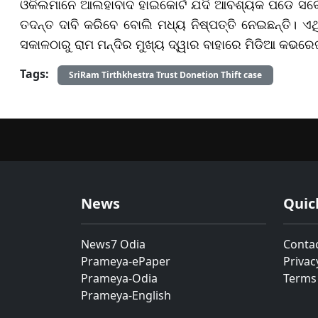
ଓକିଲମାନେ ଆଲହାବାଦ ହାଇକୋର୍ଟ ଯଦି ଆବଶ୍ୟକ ପଡେ ସର୍
ତଦନ୍ତ ଦାବି କରିବେ ବୋଲି ମଧ୍ୟ ନିଷ୍ପତ୍ତି ନେଇଛନ୍ତି।
ସକାଳଠାରୁ ରାମ ମନ୍ଦିର ମୁଖ୍ୟ ଦ୍ୱାର ବାହାରେ ମିଡିଆ କ
Tags:
SriRam Tirthkhestra Trust Donetion Thift case
News
Quic
News7 Odia
Conta
Prameya-ePaper
Privac
Prameya-Odia
Terms
Prameya-English