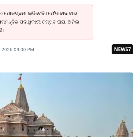
୍ଟରେ ମୋକଦ୍ଦମା ଲଢିବେନି। ଫୈଜାବାଦ ବାର
ାମମନ୍ଦିର ପଦାଧିକାରୀ ଚମ୍ପତ ରାୟ, ଅନିଲ
ି।
NEWS7
, 2026 09:00 PM