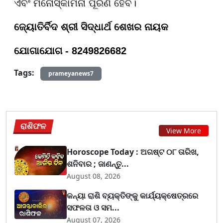
ଏବଂ ମନୋସ୍କାମନା ପୂରଣ ହେବ।
ଜ୍ୟୋତିର୍ବିଦ ଶ୍ରୀ ସିଦ୍ଧାର୍ଥ ଶେଖର ନାୟକ
ଯୋଗାଯୋଗ - 8249826682
Tags:
prameyanews7
ରାଶିଫଳ
View More
Horoscope Today : ଅଗଷ୍ଟ ୦୮ ତାରିଖ,
ଶନିବାର ; ଜାଣନ୍ତୁ...
August 08, 2026
କନ୍ୟା ରାଶି ବ୍ୟକ୍ତିଙ୍କୁ କାର୍ଯ୍ୟକ୍ଷେତ୍ରରେ
ସଫଳତା ଓ ସମ...
August 07, 2026