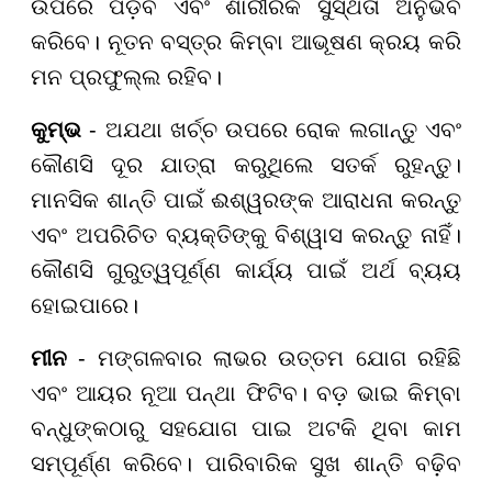
ଉପରେ ପଡ଼ିବ ଏବଂ ଶାରୀରିକ ସୁସ୍ଥତା ଅନୁଭବ
କରିବେ। ନୂତନ ବସ୍ତ୍ର କିମ୍ବା ଆଭୂଷଣ କ୍ରୟ କରି
ମନ ପ୍ରଫୁଲ୍ଲ ରହିବ।
କୁମ୍ଭ
- ଅଯଥା ଖର୍ଚ୍ଚ ଉପରେ ରୋକ ଲଗାନ୍ତୁ ଏବଂ
କୌଣସି ଦୂର ଯାତ୍ରା କରୁଥିଲେ ସତର୍କ ରୁହନ୍ତୁ।
ମାନସିକ ଶାନ୍ତି ପାଇଁ ଈଶ୍ୱରଙ୍କ ଆରାଧନା କରନ୍ତୁ
ଏବଂ ଅପରିଚିତ ବ୍ୟକ୍ତିଙ୍କୁ ବିଶ୍ୱାସ କରନ୍ତୁ ନାହିଁ।
କୌଣସି ଗୁରୁତ୍ୱପୂର୍ଣ୍ଣ କାର୍ଯ୍ୟ ପାଇଁ ଅର୍ଥ ବ୍ୟୟ
ହୋଇପାରେ।
ମୀନ
- ମଙ୍ଗଳବାର ଲାଭର ଉତ୍ତମ ଯୋଗ ରହିଛି
ଏବଂ ଆୟର ନୂଆ ପନ୍ଥା ଫିଟିବ। ବଡ଼ ଭାଇ କିମ୍ବା
ବନ୍ଧୁଙ୍କଠାରୁ ସହଯୋଗ ପାଇ ଅଟକି ଥିବା କାମ
ସମ୍ପୂର୍ଣ୍ଣ କରିବେ। ପାରିବାରିକ ସୁଖ ଶାନ୍ତି ବଢ଼ିବ