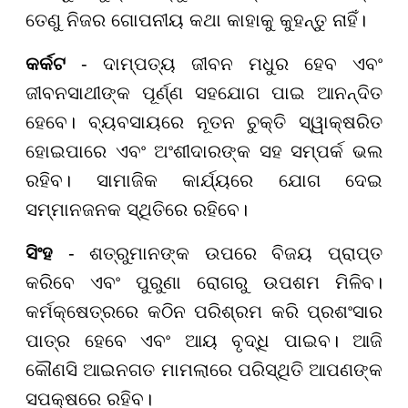
ତେଣୁ ନିଜର ଗୋପନୀୟ କଥା କାହାକୁ କୁହନ୍ତୁ ନାହିଁ।
କର୍କଟ
- ଦାମ୍ପତ୍ୟ ଜୀବନ ମଧୁର ହେବ ଏବଂ
ଜୀବନସାଥୀଙ୍କ ପୂର୍ଣ୍ଣ ସହଯୋଗ ପାଇ ଆନନ୍ଦିତ
ହେବେ। ବ୍ୟବସାୟରେ ନୂତନ ଚୁକ୍ତି ସ୍ୱାକ୍ଷରିତ
ହୋଇପାରେ ଏବଂ ଅଂଶୀଦାରଙ୍କ ସହ ସମ୍ପର୍କ ଭଲ
ରହିବ। ସାମାଜିକ କାର୍ଯ୍ୟରେ ଯୋଗ ଦେଇ
ସମ୍ମାନଜନକ ସ୍ଥିତିରେ ରହିବେ।
ସିଂହ
- ଶତ୍ରୁମାନଙ୍କ ଉପରେ ବିଜୟ ପ୍ରାପ୍ତ
କରିବେ ଏବଂ ପୁରୁଣା ରୋଗରୁ ଉପଶମ ମିଳିବ।
କର୍ମକ୍ଷେତ୍ରରେ କଠିନ ପରିଶ୍ରମ କରି ପ୍ରଶଂସାର
ପାତ୍ର ହେବେ ଏବଂ ଆୟ ବୃଦ୍ଧି ପାଇବ। ଆଜି
କୌଣସି ଆଇନଗତ ମାମଲାରେ ପରିସ୍ଥିତି ଆପଣଙ୍କ
ସପକ୍ଷରେ ରହିବ।