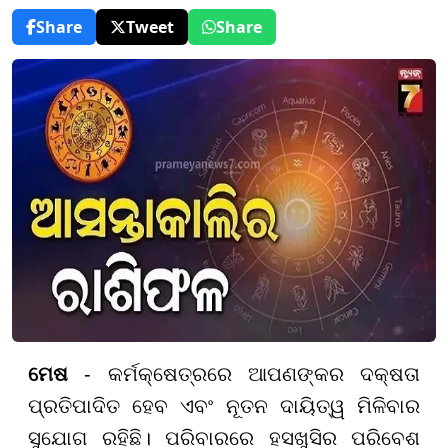
Share
Tweet
Share
ମେଷ
- କର୍ମକ୍ଷେତ୍ରରେ ଆପଣଙ୍କର ଦକ୍ଷତା
ପ୍ରତିପାଦିତ ହେବ ଏବଂ ନୂତନ ଦାୟିତ୍ୱ ମିଳିବାର
ସୁଯୋଗ ରହିଛି। ପରିବାରରେ ହସଖୁସିର ପରିବେଶ