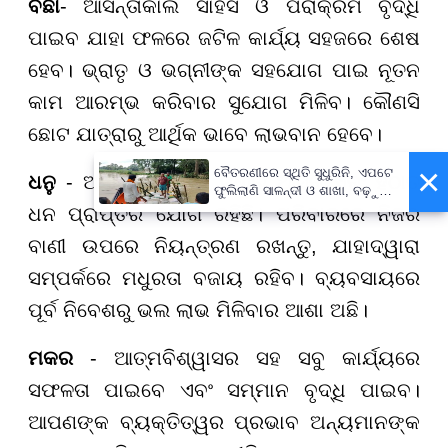
ବିଛା
- ଆସନ୍ତାକାଲି ସାହସ ଓ ପରାକ୍ରମ ବୃଦ୍ଧି
ପାଇବ ଯାହା ଫଳରେ ଜଟିଳ କାର୍ଯ୍ୟ ସହଜରେ ଶେଷ
ହେବ। ଭ୍ରାତୃ ଓ ଭଗ୍ନୀଙ୍କ ସହଯୋଗ ପାଇ ନୂତନ
କାମ ଆରମ୍ଭ କରିବାର ସୁଯୋଗ ମିଳିବ। କୌଣସି
ଛୋଟ ଯାତ୍ରାରୁ ଆର୍ଥିକ ଭାବେ ଲାଭବାନ ହେବେ।
×
ବୈତରଣୀରେ ସ୍ଥିତି ସୁଧୁରିନି, ଏପଟେ
ଧନୁ
- ଆର୍ଥିକ ସ୍ଥିତିରେ ସୁଧାର ଆସିବ ଏବଂ ହଠାତ୍
ଫୁଲିଲାଣି ସାଳନ୍ଦୀ ଓ ଶାଖା, ବଢ଼ୁଛି
ବନ୍ୟା ଭୟ
ଧନ ପ୍ରାପ୍ତିର ଯୋଗ ରହିଛି। ପରିବାରରେ ନିଜର
ବାଣୀ ଉପରେ ନିୟନ୍ତ୍ରଣ ରଖନ୍ତୁ, ଯାହାଦ୍ୱାରା
ସମ୍ପର୍କରେ ମଧୁରତା ବଜାୟ ରହିବ। ବ୍ୟବସାୟରେ
ପୂର୍ବ ନିବେଶରୁ ଭଲ ଲାଭ ମିଳିବାର ଆଶା ଅଛି।
ମକର
- ଆତ୍ମବିଶ୍ୱାସର ସହ ସବୁ କାର୍ଯ୍ୟରେ
ସଫଳତା ପାଇବେ ଏବଂ ସମ୍ମାନ ବୃଦ୍ଧି ପାଇବ।
ଆପଣଙ୍କ ବ୍ୟକ୍ତିତ୍ୱର ପ୍ରଭାବ ଅନ୍ୟମାନଙ୍କ