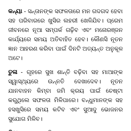
କନ୍ୟା
- ସନ୍ତାନଙ୍କ ସଫଳତାରେ ମନ ଗଦଗଦ ହେବା
ସହ ପରିବାରରେ ଖୁସିର ଲହରୀ ଖେଳିଯିବ। ପ୍ରେମ
ଜୀବନରେ ନୂଆ ସମ୍ପର୍କ ଗଢ଼ିବ ଏବଂ ମନୋରଞ୍ଜନ
କାର୍ଯ୍ୟରେ ସମୟ ଅତିବାହିତ ହେବ। କୌଣସି ନୂତନ
ଜ୍ଞାନ ଆହରଣ କରିବା ପାଇଁ ଦିନଟି ଅତ୍ୟନ୍ତ ଅନୁକୂଳ
ଅଟେ।
ତୁଳା
- ଗୃହରେ ସୁଖ ଶାନ୍ତି ବଢ଼ିବା ସହ ମାଆଙ୍କ
ସ୍ୱାସ୍ଥ୍ୟରେ ଉନ୍ନତି ଦେଖାଦେବ। ନୂତନ
ଯାନବାହନ କିମ୍ବା ଜମି କ୍ରୟ ପାଇଁ ଚେଷ୍ଟା
କରୁଥିଲେ ସଫଳତା ମିଳିପାରେ। ବନ୍ଧୁମାନଙ୍କ ସହ
ହସଖୁସିରେ ସମୟ କଟିବ ଏବଂ ସୁଆଦୁ ଭୋଜନର
ସୁଯୋଗ ମିଳିବ।