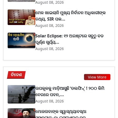
August 08, 2026
ମେଳ ଖାଇଲାନି ମୁଖ୍ୟ ନିର୍ବାଚନ ଅଧିକାରୀଙ୍କ
ତଥ୍ୟ, SIR ପକ...
August 08, 2026
Solar Eclipse: ୧୨ ଅଗଷ୍ଟରେ ସବୁଠୁ ବଡ
ପୂର୍ଣ୍ଣ ସୂର୍ଯ୍ୟ...
August 08, 2026
ବିଦେଶ
View More
ଉପକୂଳକୁ ମାଡ଼ିଆସୁଛି ‘ଡଲଫିନ୍' ! ୨୦୦ କିମି
ବେଗରେ ପବନ,...
August 08, 2026
ମୋଜତାବାଙ୍କ ସ୍ୱାସ୍ଥ୍ୟାବସ୍ଥା
ସଙ୍କଟାପନ୍ନ; ଇସ୍ରାଏଲର ବଡ...