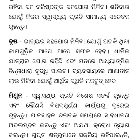
ରହିବା ସହ ବରିଷ୍ଠଙ୍କ ସହଯୋଗ ମିଳିବ। ଶନିବାର
ଯୋଗୁଁ ନିଜର ସ୍ୱାସ୍ଥ୍ୟ ପ୍ରତି ସାମାନ୍ୟ ସଚେତନ
ରୁହନ୍ତୁ।
ବୃଷ
- ଭାଗ୍ୟର ସହଯୋଗ ମିଳିବା ଯୋଗୁଁ ଅଟକି ଥିବା
କାମଗୁଡ଼ିକ ଆପେ ଆପେ ସଫଳ ହେବ। ଧାର୍ମିକ
ଯାତ୍ରାର ଯୋଗ ରହିଛି ଏବଂ ମନରେ ଆଧ୍ୟାତ୍ମିକ
ଚିନ୍ତାଧାରା ବୃଦ୍ଧି ପାଇବ। ବ୍ୟବସାୟରେ ଆଶାତୀତ
ଲାଭ ମିଳିବା ଯୋଗୁଁ ଆର୍ଥିକ ସ୍ଥିତି ମଜବୁତ୍ ହେବ।
ମିଥୁନ
- ସ୍ୱାସ୍ଥ୍ୟ ପ୍ରତି ବିଶେଷ ସତର୍କ ରୁହନ୍ତୁ
ଏବଂ କୌଣସି ବିପଦପୂର୍ଣ୍ଣ କାର୍ଯ୍ୟରୁ ଦୂରେଇ
ରୁହନ୍ତୁ। ଯାନବାହନ ଚଳାଚଳ ସମୟରେ ସାବଧାନତା
ଅବଲମ୍ବନ କରନ୍ତୁ ଏବଂ ଅଯଥା କ୍ରୋଧ ତ୍ୟାଗ
କରନ୍ତୁ। ଗୁପ୍ତ ଶତ୍ରୁମାନେ ସକ୍ରିୟ ରହିପାରନ୍ତି,