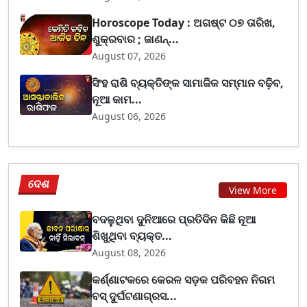
Horoscope Today : ଅଗଷ୍ଟ ୦୭ ତାରିଖ,
ଶୁକ୍ରବାର ; ଜାଣନ୍...
August 07, 2026
ସିଂହ ରାଶି ବ୍ୟକ୍ତିଙ୍କ ସାମାଜିକ ସମ୍ମାନ ବଢ଼ିବ,
ନୂଆ କାମ...
August 06, 2026
ଦେଶ
View More
ବଦଳୁଥିବା ଦୁନିଆରେ ପ୍ରତିଦିନ କିଛି ନୂଆ
ଶିଖୁଥିବା ବ୍ୟକ୍ତ...
August 08, 2026
କର୍ଣ୍ଣାଟକରେ କେରଳ ସଡ଼କ ପରିବହନ ନିଗମ
ବସ୍ ଦୁର୍ଘଟଣାଗ୍ରସ...