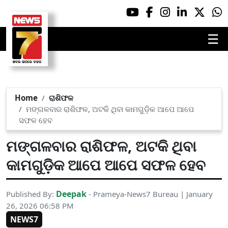
☰
Home
ରାଶିଫଳ
ମଙ୍ଗଳବାର ରାଶିଫଳ, ଅଟକି ଥିବା କାମଗୁଡ଼ିକ ଆପେ ଆପେ
ସଫଳ ହେବ
ମଙ୍ଗଳବାର ରାଶିଫଳ, ଅଟକି ଥିବା
କାମଗୁଡ଼ିକ ଆପେ ଆପେ ସଫଳ ହେବ
Deepak
Published By:
- Prameya-News7 Bureau | January
26, 2026 06:58 PM
NEWS7