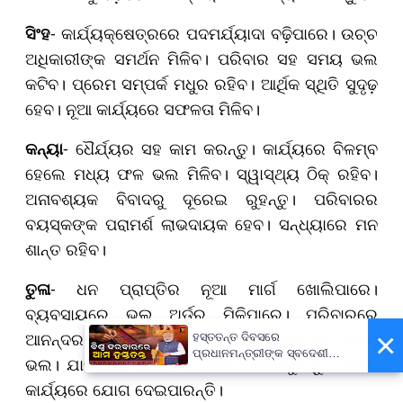
ସିଂହ
- କାର୍ଯ୍ୟକ୍ଷେତ୍ରରେ ପଦମର୍ଯ୍ୟାଦା ବଢ଼ିପାରେ। ଉଚ୍ଚ
ଅଧିକାରୀଙ୍କ ସମର୍ଥନ ମିଳିବ। ପରିବାର ସହ ସମୟ ଭଲ
କଟିବ। ପ୍ରେମ ସମ୍ପର୍କ ମଧୁର ରହିବ। ଆର୍ଥିକ ସ୍ଥିତି ସୁଦୃଢ଼
ହେବ। ନୂଆ କାର୍ଯ୍ୟରେ ସଫଳତା ମିଳିବ।
କନ୍ୟା
- ଧୈର୍ଯ୍ୟର ସହ କାମ କରନ୍ତୁ। କାର୍ଯ୍ୟରେ ବିଳମ୍ବ
ହେଲେ ମଧ୍ୟ ଫଳ ଭଲ ମିଳିବ। ସ୍ୱାସ୍ଥ୍ୟ ଠିକ୍ ରହିବ।
ଅନାବଶ୍ୟକ ବିବାଦରୁ ଦୂରେଇ ରୁହନ୍ତୁ। ପରିବାରର
ବୟସ୍କଙ୍କ ପରାମର୍ଶ ଲାଭଦାୟକ ହେବ। ସନ୍ଧ୍ୟାରେ ମନ
ଶାନ୍ତ ରହିବ।
ତୁଳା
- ଧନ ପ୍ରାପ୍ତିର ନୂଆ ମାର୍ଗ ଖୋଲିପାରେ।
ବ୍ୟବସାୟରେ ଭଲ ଅର୍ଡର ମିଳିପାରେ। ପରିବାରରେ
×
ଆନନ୍ଦର ପରିବେଶ ରହିବ। ଛାତ୍ରଛାତ୍ରୀଙ୍କ ପାଇଁ ଦିନଟି
ହସ୍ତତନ୍ତ ଦିବସରେ
ପ୍ରଧାନମନ୍ତ୍ରୀଙ୍କ ସ୍ବଦେଶୀ
ଭଲ। ଯାନବାହନ ଚଳାଇବା ବେଳେ ସତର୍କ ରୁହନ୍ତୁ। ଧାର୍ମିକ
ବାର୍ତ୍ତା, ଗର୍ବର ସହ ପାଳନ କରିବାକୁ
କାର୍ଯ୍ୟରେ ଯୋଗ ଦେଇପାରନ୍ତି।
ଆହ୍ବାନ