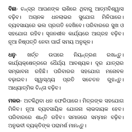
ବିଛା
- ଚନ୍ଦ୍ର ଆପଣଙ୍କ ରାଶିରେ ଥିବାରୁ ଆତ୍ମବିଶ୍ୱାସ
ବଢ଼ିବ। ଅଚାନକ ଧନଲାଭର ସୁଯୋଗ ମିଳିପାରେ।
ବ୍ୟବସାୟରେ ଭଲ ପ୍ରଗତି ଦେଖିବେ। ପରିବାରରେ ସୁଖ ଓ
ସହଯୋଗ ରହିବ। ସୃଜନଶୀଳ କାର୍ଯ୍ୟରେ ଆଗ୍ରହ ବଢ଼ିବ।
ନୂଆ ନିଷ୍ପତ୍ତି ନେବା ପାଇଁ ସମୟ ଅନୁକୂଳ।
ଧନୁ
- ଖର୍ଚ୍ଚ ଉପରେ ନିୟନ୍ତ୍ରଣ ରଖନ୍ତୁ।
କାର୍ଯ୍ୟକ୍ଷେତ୍ରରେ ଧୈର୍ଯ୍ୟ ଆବଶ୍ୟକ। ଦୂର ଯାତ୍ରାର
ସମ୍ଭାବନା ରହିଛି। ପରିବାରର ସହଯୋଗ ମନୋବଳ
ବଢ଼ାଇବ। ସ୍ୱାସ୍ଥ୍ୟ ପ୍ରତି ସଚେତନ ରୁହନ୍ତୁ।
ଆଧ୍ୟାତ୍ମିକ ଚିନ୍ତା ବଢ଼ିବ।
ମକର
- ଅଟକିଥିବା ଧନ ଫେରିପାରେ। ମିତ୍ରଙ୍କ ସହଯୋଗ
ମିଳିବ। ନୂଆ ବ୍ୟବସାୟିକ ଯୋଜନା ଲାଭଦାୟକ ହେବ।
ପରିବାରରେ ଶାନ୍ତି ରହିବ। ସମାଜରେ ସମ୍ମାନ ବଢ଼ିବ।
ଅନୁଭବୀ ବ୍ୟକ୍ତିଙ୍କ ପରାମର୍ଶ ମାନନ୍ତୁ।