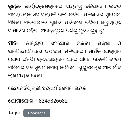
କୁମ୍ଭ
- କାର୍ଯ୍ୟକ୍ଷେତ୍ରରେ ଦାୟିତ୍ୱ ବଢ଼ିପାରେ। ଉଚ୍ଚ
ପଦସ୍ଥଙ୍କ ସହ ସମ୍ପର୍କ ଭଲ ରହିବ। ଧନଲାଭର ସୁଯୋଗ
ମିଳିବ। ପରିବାରରେ ଖୁସିର ପରିବେଶ ରହିବ। ସ୍ୱାସ୍ଥ୍ୟ
ସାଧାରଣ ରହିବ। ଅନାବଶ୍ୟକ ତର୍କରୁ ଦୂରେ ରୁହନ୍ତୁ।
ମୀନ
- ଭାଗ୍ୟର ସହଯୋଗ ମିଳିବ। ଶିକ୍ଷା ଓ
ପ୍ରତିଯୋଗିତାରେ ସଫଳତା ମିଳିପାରେ। ଧାର୍ମିକ ଯାତ୍ରାର
ଯୋଗ ରହିଛି। ବ୍ୟବସାୟରେ ଧୀରେ ଧୀରେ ଉନ୍ନତି ହେବ।
ପରିବାର ସହ ସୁଖଦ ସମୟ କାଟିବେ। ଗୁରୁଜନଙ୍କ ଆଶୀର୍ବାଦ
ଲାଭଦାୟକ ହେବ।
ଜ୍ୟୋତିର୍ବିଦ୍ ଶ୍ରୀ ସିଦ୍ଧାର୍ଥ ଶେଖର ନାୟକ
ଯୋଗାଯୋଗ – 8249826682
Tags:
Horoscope