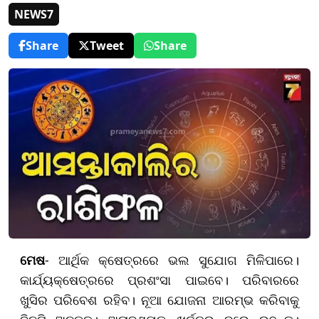
NEWS7
Share
Tweet
Share
ମେଷ
- ଆର୍ଥିକ କ୍ଷେତ୍ରରେ ଭଲ ସୁଯୋଗ ମିଳିପାରେ।
କାର୍ଯ୍ୟକ୍ଷେତ୍ରରେ ପ୍ରଶଂସା ପାଇବେ। ପରିବାରରେ
ଖୁସିର ପରିବେଶ ରହିବ। ନୂଆ ଯୋଜନା ଆରମ୍ଭ କରିବାକୁ