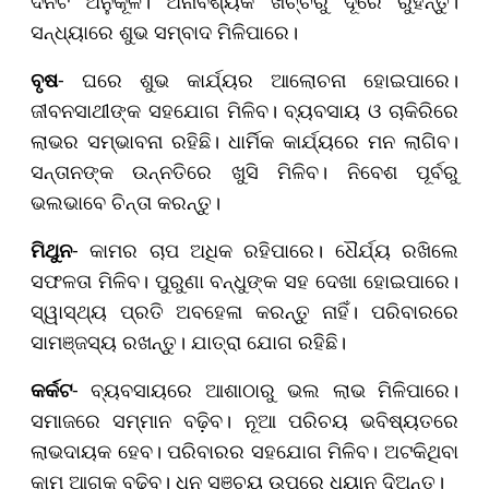
ଦିନଟି ଅନୁକୂଳ। ଅନାବଶ୍ୟକ ଖର୍ଚ୍ଚରୁ ଦୂରେ ରୁହନ୍ତୁ।
ସନ୍ଧ୍ୟାରେ ଶୁଭ ସମ୍ବାଦ ମିଳିପାରେ।
ବୃଷ
- ଘରେ ଶୁଭ କାର୍ଯ୍ୟର ଆଲୋଚନା ହୋଇପାରେ।
ଜୀବନସାଥୀଙ୍କ ସହଯୋଗ ମିଳିବ। ବ୍ୟବସାୟ ଓ ଚାକିରିରେ
ଲାଭର ସମ୍ଭାବନା ରହିଛି। ଧାର୍ମିକ କାର୍ଯ୍ୟରେ ମନ ଲାଗିବ।
ସନ୍ତାନଙ୍କ ଉନ୍ନତିରେ ଖୁସି ମିଳିବ। ନିବେଶ ପୂର୍ବରୁ
ଭଲଭାବେ ଚିନ୍ତା କରନ୍ତୁ।
ମିଥୁନ
- କାମର ଚାପ ଅଧିକ ରହିପାରେ। ଧୈର୍ଯ୍ୟ ରଖିଲେ
ସଫଳତା ମିଳିବ। ପୁରୁଣା ବନ୍ଧୁଙ୍କ ସହ ଦେଖା ହୋଇପାରେ।
ସ୍ୱାସ୍ଥ୍ୟ ପ୍ରତି ଅବହେଳା କରନ୍ତୁ ନାହିଁ। ପରିବାରରେ
ସାମଞ୍ଜସ୍ୟ ରଖନ୍ତୁ। ଯାତ୍ରା ଯୋଗ ରହିଛି।
କର୍କଟ
- ବ୍ୟବସାୟରେ ଆଶାଠାରୁ ଭଲ ଲାଭ ମିଳିପାରେ।
ସମାଜରେ ସମ୍ମାନ ବଢ଼ିବ। ନୂଆ ପରିଚୟ ଭବିଷ୍ୟତରେ
ଲାଭଦାୟକ ହେବ। ପରିବାରର ସହଯୋଗ ମିଳିବ। ଅଟକିଥିବା
କାମ ଆଗକୁ ବଢ଼ିବ। ଧନ ସଞ୍ଚୟ ଉପରେ ଧ୍ୟାନ ଦିଅନ୍ତୁ।