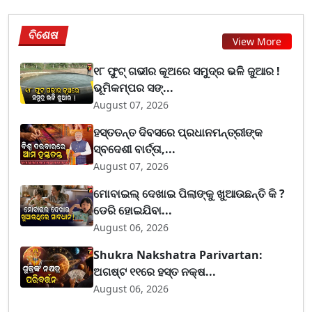
ବିଶେଷ
View More
୧୮ ଫୁଟ୍ ଗଭୀର କୂଅରେ ସମୁଦ୍ର ଭଳି ଜୁଆର !
ଭୂମିକମ୍ପର ସଙ୍...
August 07, 2026
ହସ୍ତତନ୍ତ ଦିବସରେ ପ୍ରଧାନମନ୍ତ୍ରୀଙ୍କ
ସ୍ବଦେଶୀ ବାର୍ତ୍ତା,...
August 07, 2026
ମୋବାଇଲ୍ ଦେଖାଇ ପିଲାଙ୍କୁ ଖୁଆଉଛନ୍ତି କି ?
ଡେରି ହୋଇଯିବା...
August 06, 2026
Shukra Nakshatra Parivartan:
ଅଗଷ୍ଟ ୧୧ରେ ହସ୍ତ ନକ୍ଷ...
August 06, 2026