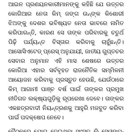
ଆଇନ ପ୍ରଣୟନକାରୀମାନଙ୍କୁ କହିଛି ଯେ ଉତ୍ତର
କୋରିଆର ନେତା କିମ୍ ଜଙ୍ଗ ଉନ୍‌ଙ୍କ କିଶୋରୀ
ଝିଅଙ୍କୁ ଦେଶର ଭବିଷ୍ୟତ ନେତା ଭାବରେ ନାମିତ
କରିପାରନ୍ତି, କାରଣ ସେ ତାଙ୍କ ପରିବାରକୁ ଚତୁର୍ଥ
ପିଢ଼ି ପର୍ଯ୍ୟନ୍ତ ବିସ୍ତାର କରିବାକୁ ଚାହୁଁଛନ୍ତି।
ଆସୋସିଏଟେଡ୍ ପ୍ରେସ୍ ଅନୁଯାୟୀ, ଜାତୀୟ ଗୁପ୍ତଚର
ସେବାର ଅନୁମାନ ଏହି ମାସ ଶେଷରେ ଉତ୍ତର
କୋରିଆ ଏହାର ସର୍ବବୃହତ ରାଜନୈତିକ ସମ୍ମିଳନୀ
ଆୟୋଜନ କରିବାକୁ ପ୍ରସ୍ତୁତ ହେଉଛି, ଯେଉଁଠାରେ
କିମ୍ ଆଗାମୀ ପାଞ୍ଚ ବର୍ଷ ପାଇଁ ତାଙ୍କର ପ୍ରମୁଖ
ନୀତିଗତ ଲକ୍ଷ୍ୟଗୁଡ଼ିକୁ ରୂପରେଖା ଦେବେ। ତାଙ୍କର
ଏକଛତ୍ରବାଦୀ ନିୟନ୍ତ୍ରଣକୁ ଆହୁରି ମଜବୁତ କରିବା
ପାଇଁ ପଦକ୍ଷେପ ନେବେ।
ବୈଠକରେ ଯୋଗ ଦେଇଥିବା ସାଂସଦ ଲି ସେଓଙ୍ଗ-