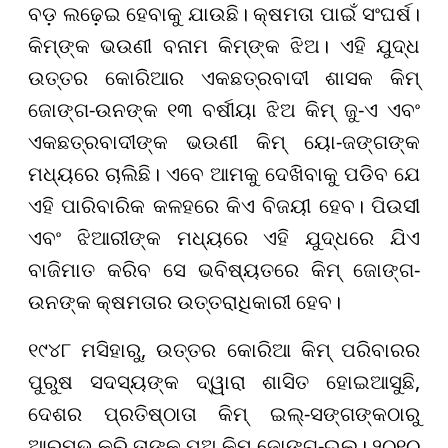
ବଡ଼ ଲଢ଼େଇ ହେବାକୁ ଯାଉଛି। କ୍ଷମତା ପାଇଁ ସଂଘର୍ଷ।
କିମ୍‌ଙ୍କ ଭଉଣୀ ବନାମ କିମ୍‌ଙ୍କ ଝିଅ। ଏହି ଯୁଦ୍ଧ
ଉତ୍ତର କୋରିଆର ଏକଛତ୍ରବାଦୀ ଶାସକ କିମ୍
ଜୋଙ୍ଗ-ଉନଙ୍କ ୧୩ ବର୍ଷୀୟା ଝିଅ କିମ୍ ଜୁ-ଏ ଏବଂ
ଏକଛତ୍ରବାଦୀଙ୍କ ଭଉଣୀ କିମ୍ ୟୋ-ଜଙ୍ଗଙ୍କ
ମଧ୍ୟରେ ଚାଲିଛି। ଏବେ ଆମକୁ ଦେଖିବାକୁ ପଡିବ ଯେ
ଏହି ପାରିବାରିକ କଳହରେ କିଏ ବିଜୟୀ ହେବ। ପିଉସୀ
ଏବଂ ଝିଆରୀଙ୍କ ମଧ୍ୟରେ ଏହି ଯୁଦ୍ଧରେ ଯିଏ
ବାଜିମାତ କରିବ ସେ ଭବିଷ୍ୟତରେ କିମ୍ ଜୋଙ୍ଗ-
ଉନଙ୍କ କ୍ଷମତାର ଉତ୍ତରାଧିକାରୀ ହେବ।
୧୯୪୮ ମସିହାରୁ, ଉତ୍ତର କୋରିଆ କିମ୍ ପରିବାରର
ପୁରୁଷ ସଦସ୍ୟଙ୍କ ଦ୍ୱାରା ଶାସିତ ହୋଇଆସୁଛି,
ଦେଶର ପ୍ରତିଷ୍ଠାତା କିମ୍ ଇଲ୍-ସଙ୍ଗଙ୍କଠାରୁ
ଆରମ୍ଭ କରି ତାଙ୍କ ପୁଅ କିମ୍ ଜୋଙ୍ଗ-ଇଲ୍। ୨୦୧୦