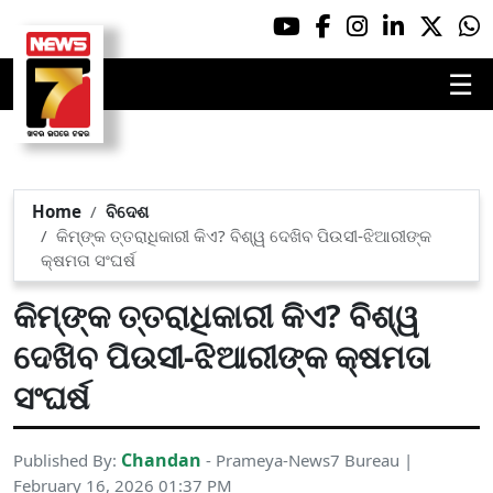
☰
Home
ବିଦେଶ
କିମ୍‌ଙ୍କ ତ୍ତରାଧିକାରୀ କିଏ? ବିଶ୍ୱ ଦେଖିବ ପିଉସୀ-ଝିଆରୀଙ୍କ
କ୍ଷମତା ସଂଘର୍ଷ
କିମ୍‌ଙ୍କ ତ୍ତରାଧିକାରୀ କିଏ? ବିଶ୍ୱ
ଦେଖିବ ପିଉସୀ-ଝିଆରୀଙ୍କ କ୍ଷମତା
ସଂଘର୍ଷ
Chandan
Published By:
- Prameya-News7 Bureau |
February 16, 2026 01:37 PM