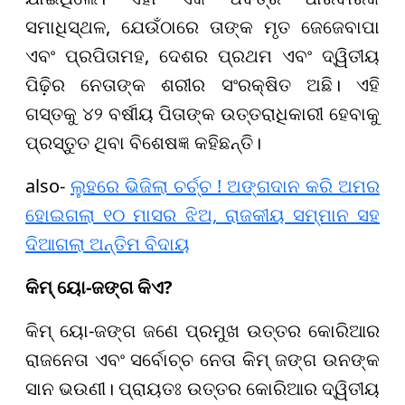
ସମାଧିସ୍ଥଳ, ଯେଉଁଠାରେ ତାଙ୍କ ମୃତ ଜେଜେବାପା
ଏବଂ ପ୍ରପିତାମହ, ଦେଶର ପ୍ରଥମ ଏବଂ ଦ୍ୱିତୀୟ
ପିଢ଼ିର ନେତାଙ୍କ ଶରୀର ସଂରକ୍ଷିତ ଅଛି। ଏହି
ଗସ୍ତକୁ ୪୨ ବର୍ଷୀୟ ପିତାଙ୍କ ଉତ୍ତରାଧିକାରୀ ହେବାକୁ
ପ୍ରସ୍ତୁତ ଥିବା ବିଶେଷଜ୍ଞ କହିଛନ୍ତି।
also-
ଲୁହରେ ଭିଜିଲା ଚର୍ଚ୍ଚ ! ଅଙ୍ଗଦାନ କରି ଅମର
ହୋଇଗଲା ୧୦ ମାସର ଝିଅ, ରାଜକୀୟ ସମ୍ମାନ ସହ
ଦିଆଗଲା ଅନ୍ତିମ ବିଦାୟ
କିମ୍ ୟୋ-ଜଙ୍ଗ କିଏ?
କିମ୍ ୟୋ-ଜଙ୍ଗ ଜଣେ ପ୍ରମୁଖ ଉତ୍ତର କୋରିଆର
ରାଜନେତା ଏବଂ ସର୍ବୋଚ୍ଚ ନେତା କିମ୍ ଜଙ୍ଗ ଉନଙ୍କ
ସାନ ଭଉଣୀ। ପ୍ରାୟତଃ ଉତ୍ତର କୋରିଆର ଦ୍ୱିତୀୟ