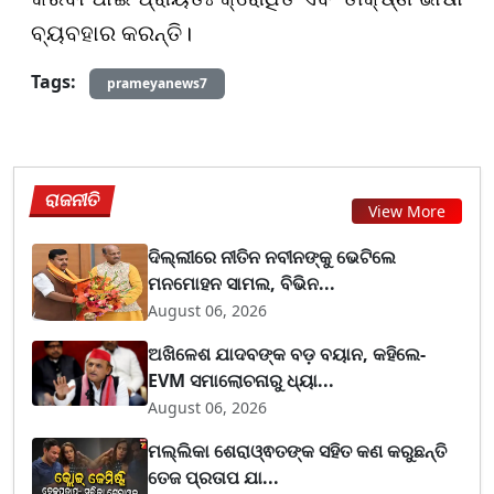
ବ୍ୟବହାର କରନ୍ତି।
Tags:
prameyanews7
ରାଜନୀତି
View More
ଦିଲ୍ଲୀରେ ନୀତିନ ନବୀନଙ୍କୁ ଭେଟିଲେ
ମନମୋହନ ସାମଲ, ବିଭିନ...
August 06, 2026
ଅଖିଳେଶ ଯାଦବଙ୍କ ବଡ଼ ବୟାନ, କହିଲେ-
EVM ସମାଲୋଚନାରୁ ଧ୍ୟା...
August 06, 2026
ମଲ୍ଲିକା ଶେରାଓ୍ଵତଙ୍କ ସହିତ କଣ କରୁଛନ୍ତି
ତେଜ ପ୍ରତାପ ଯା...