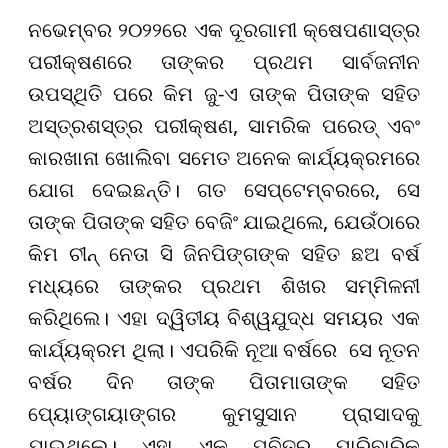
ନଭେମ୍ବର ୨୦୨୨ରେ ଏକ ଦୂରଗାମୀ କ୍ଷେପଣାସ୍ତ୍ର
ପରୀକ୍ଷଣରେ ତାଙ୍କର ପ୍ରଥମ ସାର୍ବଜନୀନ
ଉପସ୍ଥିତି ପରେ କିମ ଜୁ-ଏ ତାଙ୍କ ପିତାଙ୍କ ସହିତ
ଅସ୍ତ୍ରଶସ୍ତ୍ର ପରୀକ୍ଷଣ, ସାମରିକ ପରେଡ୍ ଏବଂ
କାରଖାନା ଖୋଲିବା ସମେତ ଅନେକ କାର୍ଯ୍ୟକ୍ରମରେ
ଯୋଗ ଦେଇଛନ୍ତି। ଗତ ସେପ୍ଟେମ୍ବରରେ, ସେ
ତାଙ୍କ ପିତାଙ୍କ ସହିତ ବେଜିଂ ଯାଇଥିଲେ, ଯେଉଁଠାରେ
କିମ ଚୀନ୍ ନେତା ସି ଜିନପିଙ୍ଗଙ୍କ ସହିତ ଛଅ ବର୍ଷ
ମଧ୍ୟରେ ତାଙ୍କର ପ୍ରଥମ ଶିଖର ସମ୍ମିଳନୀ
କରିଥିଲେ। ଏହା ଦ୍ୱିତୀୟ ବିଶ୍ୱଯୁଦ୍ଧ ସମୟର ଏକ
କାର୍ଯ୍ୟକ୍ରମ ଥିଲା। ଏପରିକି ନୂଆ ବର୍ଷରେ ସେ ନୂତନ
ବର୍ଷର ଦିନ ତାଙ୍କ ପିତାମାତାଙ୍କ ସହିତ
ପ୍ୟୋଙ୍ଗୟାଙ୍ଗର କୁମସୁସାନ ପ୍ରାସାଦକୁ
ଯାଇଥିଲେ। ଏହା ଏକ ପବିତ୍ର ପାରିବାରିକ