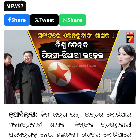
NEWS7
Share
Tweet
Share
ନୂଆଦିଲ୍ଲୀ:
କିମ ଜଙ୍ଗ ଉନ୍‌। ଉତ୍ତର କୋରିଆର
ଏକଛତ୍ରବାଦୀ ଶାସକ। କିମ୍‌ଙ୍କ ତ୍ତରାଧିକାରୀ
ପ୍ରସଙ୍ଗକୁ ନେଇ ହଲଚଲ। ଉତ୍ତର କୋରିଆରେ