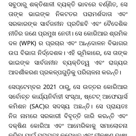
ସବୁଠାରୁ ଶକ୍ତିଶାଳୀ ବ୍ୟକ୍ତି ଭାବରେ ବର୍ଣ୍ଣିତ, ସେ
ତାଙ୍କ ଭାଇଙ୍କ ନିକଟତର ପରାମର୍ଶଦାତା ଏବଂ
ସରକାରଙ୍କ ସାର୍ବଜନୀନ ପ୍ରତିଛବି ଏବଂ ବୈଦେଶିକ
ନୀତିର ଜଣେ ପ୍ରମୁଖ ନେତୀ। ସେ କୋରିଆର ଶ୍ରମିକ
ଦଳ (WPK) ର ପ୍ରଚାର ଏବଂ ଆନ୍ଦୋଳନ ବିଭାଗର
ଉପ ବିଭାଗ ନିର୍ଦ୍ଦେଶକ। ଏହି ଭୂମିକାରେ, ସେ ତାଙ୍କ
ଭାଇଙ୍କ ସାର୍ବଜନୀନ ବ୍ୟକ୍ତିତ୍ୱ ଏବଂ ରାଜ୍ୟର
ଆଦର୍ଶୀକରଣ ପ୍ରକଳ୍ପଗୁଡ଼ିକୁ ପରିଚାଳନା କରନ୍ତି।
ସେପ୍ଟେମ୍ବର 2021 ଠାରୁ, ସେ ଉତ୍ତର କୋରିଆର
ସର୍ବୋଚ୍ଚ କାର୍ଯ୍ୟନିର୍ବାହୀ ସଂସ୍ଥା, ଷ୍ଟେଟ୍ ଆଫେୟାର୍ସ
କମିଶନ (SAC)ର ସଦସ୍ୟ ଅଛନ୍ତି। ସେ ପ୍ରାୟତଃ
ନିଜ ନାମରେ ସରକାରୀ ବିବୃତ୍ତି ଜାରି କରନ୍ତି ଏବଂ
ଦକ୍ଷିଣ କୋରିଆ ଏବଂ ଆମେରିକାକୁ ସମାଲୋଚନା
କରିବା ପାଇଁ ପ୍ରାୟତଃ କ୍ରୋଧିତ ଏବଂ ତୀକ୍ଷ୍ଣ ଭାଷା