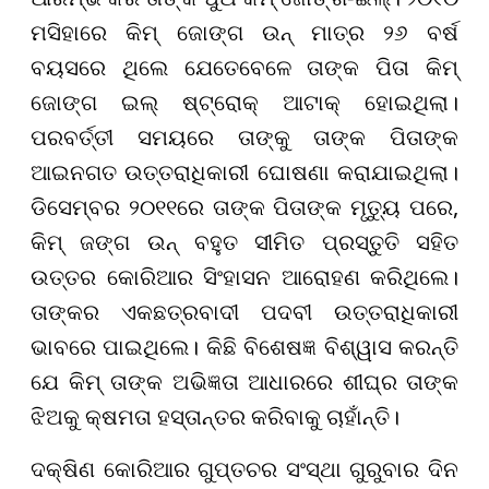
ମସିହାରେ କିମ୍ ଜୋଙ୍ଗ ଉନ୍ ମାତ୍ର ୨୬ ବର୍ଷ
ବୟସରେ ଥିଲେ ଯେତେବେଳେ ତାଙ୍କ ପିତା କିମ୍
ଜୋଙ୍ଗ ଇଲ୍ ଷ୍ଟ୍ରୋକ୍ ଆଟାକ୍‌ ହୋଇଥିଲା।
ପରବର୍ତ୍ତୀ ସମୟରେ ତାଙ୍କୁ ତାଙ୍କ ପିତାଙ୍କ
ଆଇନଗତ ଉତ୍ତରାଧିକାରୀ ଘୋଷଣା କରାଯାଇଥିଲା।
ଡିସେମ୍ବର ୨୦୧୧ରେ ତାଙ୍କ ପିତାଙ୍କ ମୃତ୍ୟୁ ପରେ,
କିମ୍ ଜଙ୍ଗ ଉନ୍ ବହୁତ ସୀମିତ ପ୍ରସ୍ତୁତି ସହିତ
ଉତ୍ତର କୋରିଆର ସିଂହାସନ ଆରୋହଣ କରିଥିଲେ।
ତାଙ୍କର ଏକଛତ୍ରବାଦୀ ପଦବୀ ଉତ୍ତରାଧିକାରୀ
ଭାବରେ ପାଇଥିଲେ। କିଛି ବିଶେଷଜ୍ଞ ବିଶ୍ୱାସ କରନ୍ତି
ଯେ କିମ୍ ତାଙ୍କ ଅଭିଜ୍ଞତା ଆଧାରରେ ଶୀଘ୍ର ତାଙ୍କ
ଝିଅକୁ କ୍ଷମତା ହସ୍ତାନ୍ତର କରିବାକୁ ଚାହାଁନ୍ତି।
ଦକ୍ଷିଣ କୋରିଆର ଗୁପ୍ତଚର ସଂସ୍ଥା ଗୁରୁବାର ଦିନ