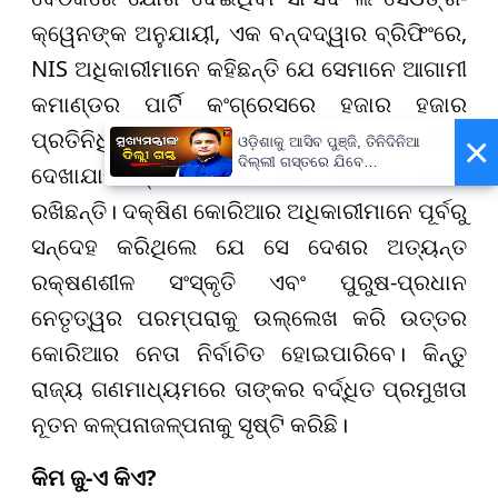
କ୍ୱେନଙ୍କ ଅନୁଯାୟୀ, ଏକ ବନ୍ଦଦ୍ୱାର ବ୍ରିଫିଂରେ,
NIS ଅଧିକାରୀମାନେ କହିଛନ୍ତି ଯେ ସେମାନେ ଆଗାମୀ
କମାଣ୍ଡର ପାର୍ଟି କଂଗ୍ରେସରେ ହଜାର ହଜାର
ପ୍ରତିନିଧିଙ୍କ ସମ୍ମୁଖରେ କିମଙ୍କ ଝିଅ
×
ଓଡ଼ିଶାକୁ ଆସିବ ପୁଞ୍ଜି, ତିନିଦିନିଆ
ଦିଲ୍ଲୀ ଗସ୍ତରେ ଯିବେ
ଦେଖାଯାଉଛନ୍ତି କି ନାହିଁ ତାହା ଉପରେ ନଜର
ମୁଖ୍ୟମନ୍ତ୍ରୀ ମୋହନ ମାଝୀ
ରଖିଛନ୍ତି। ଦକ୍ଷିଣ କୋରିଆର ଅଧିକାରୀମାନେ ପୂର୍ବରୁ
ସନ୍ଦେହ କରିଥିଲେ ଯେ ସେ ଦେଶର ଅତ୍ୟନ୍ତ
ରକ୍ଷଣଶୀଳ ସଂସ୍କୃତି ଏବଂ ପୁରୁଷ-ପ୍ରଧାନ
ନେତୃତ୍ୱର ପରମ୍ପରାକୁ ଉଲ୍ଲେଖ କରି ଉତ୍ତର
କୋରିଆର ନେତା ନିର୍ବାଚିତ ହୋଇପାରିବେ। କିନ୍ତୁ
ରାଜ୍ୟ ଗଣମାଧ୍ୟମରେ ତାଙ୍କର ବର୍ଦ୍ଧିତ ପ୍ରମୁଖତା
ନୂତନ କଳ୍ପନାଜଳ୍ପନାକୁ ସୃଷ୍ଟି କରିଛି।
କିମ ଜୁ-ଏ କିଏ?