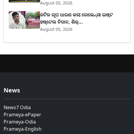
August 05, 2026
ଜଟିଳ ରୂପ ଧାରଣ କଲା ରେଭେନ୍ସା ଇଷ୍ଟ
ହଷ୍ଟେଲ ବିଦାବ, ଶିକ୍...
August 05, 2026
News
News7 Odia
Prameya-ePaper
Prameya-Odia
Prameya-English