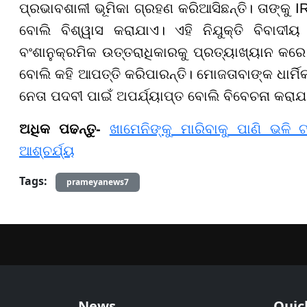
ପ୍ରଭାବଶାଳୀ ଭୂମିକା ଗ୍ରହଣ କରିଆସିଛନ୍ତି। ତାଙ୍କୁ 
ବୋଲି ବିଶ୍ୱାସ କରାଯାଏ। ଏହି ନିଯୁକ୍ତି ବିବାଦୀ
ବଂଶାନୁକ୍ରମିକ ଉତ୍ତରାଧିକାରକୁ ପ୍ରତ୍ୟାଖ୍ୟାନ କର
ବୋଲି କହି ଆପତ୍ତି କରିପାରନ୍ତି। ମୋଜତାବାଙ୍କ ଧାର୍ମ
ନେତା ପଦବୀ ପାଇଁ ଅପର୍ଯ୍ୟାପ୍ତ ବୋଲି ବିବେଚନା କରାଯା
ଅଧିକ ପଢନ୍ତୁ-
ଖାମେନିଙ୍କୁ ମାରିବାକୁ ପାଣି ଭଳି 
ଆଶ୍ଚର୍ଯ୍ୟ
Tags:
prameyanews7
News
Quic