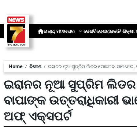
ରାଜ୍ୟ
ମହାନଗର
ଦେଶ
ବିଦେଶ
ରାଜନୀତି
ଶିକ୍ଷା 
Home
ବିଦେଶ
ଇରାନର ନୂଆ ସୁପ୍ରିମ ଲିଡର ମୋଜତାବା ଖାମନେଇ, 
ଇରାନର ନୂଆ ସୁପ୍ରିମ ଲିଡର
ବାପାଙ୍କ ଉତ୍ତରାଧିକାରୀ 
ଅଫ୍ ଏକ୍ସପର୍ଟ