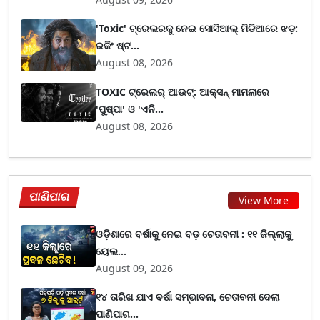
'Toxic' ଟ୍ରେଲରକୁ ନେଇ ସୋସିଆଲ୍ ମିଡିଆରେ ଝଡ଼:
ରକିଂ ଷ୍ଟ...
August 08, 2026
TOXIC ଟ୍ରେଲର୍ ଆଉଟ୍: ଆକ୍ସନ୍ ମାମଲାରେ
'ପୁଷ୍ପା' ଓ 'ଏନି...
August 08, 2026
ପାଣିପାଗ
View More
ଓଡ଼ିଶାରେ ବର୍ଷାକୁ ନେଇ ବଡ଼ ଚେତାବନୀ : ୧୧ ଜିଲ୍ଲାକୁ
ୟେଲ...
August 09, 2026
୧୪ ତାରିଖ ଯାଏ ବର୍ଷା ସମ୍ଭାବନା, ଚେତାବନୀ ଦେଲା
ପାଣିପାଗ...