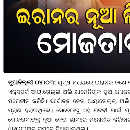
ନୂଆଦିଲ୍ଲୀ ୦୪।୦୩;
ଯୁଦ୍ଧ ମଧ୍ୟରେ ଇରାନର ଜଣେ ନ
ଏକ୍ସପର୍ଟ ଆୟାତୋଲ୍ଲା ଅଲି ଖାମେନିଙ୍କ ପୁଅ ମୋଜତା
ମନୋନୀତ କରିଛି। ସର୍ବୋଚ୍ଚ ନେତା ଆୟାତୋଲ୍ଲା ଅଲ
ପ୍ରାଣ ହରାଇଥିଲେ। ସେବେଠାରୁ ଏହି ପଦବୀ ପାଇଁ ପ୍
ମୋଜତାବାଙ୍କୁ ନୂଆ ନେତା ଭାବରେ ମନୋନୀତ କରିବାର ନି
(IRGC)ଅର ଚାପରେ ନିଆଯାଇଥିଲା।