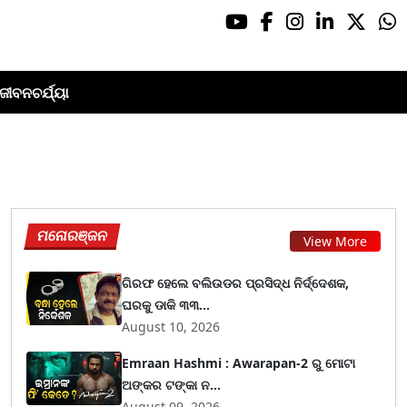
ଜୀବନଚର୍ଯ୍ୟା
ମନୋରଞ୍ଜନ
View More
ଗିରଫ ହେଲେ ବଲିଉଡର ପ୍ରସିଦ୍ଧ ନିର୍ଦ୍ଦେଶକ,
ଘରକୁ ଡାକି ୩୩...
August 10, 2026
Emraan Hashmi : Awarapan-2 ରୁ ମୋଟା
ଅଙ୍କର ଟଙ୍କା ନ...
August 09, 2026