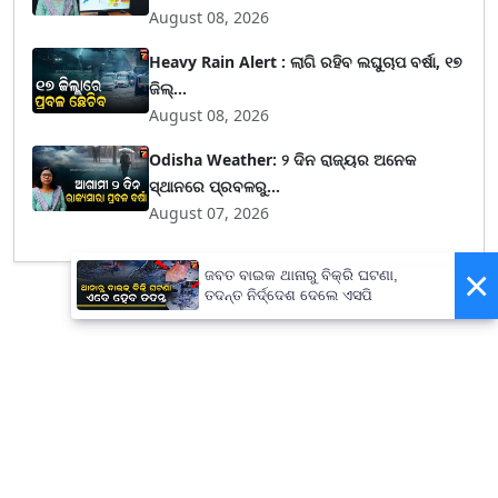
August 08, 2026
Heavy Rain Alert : ଲାଗି ରହିବ ଲଘୁଚାପ ବର୍ଷା, ୧୭
ଜିଲ୍...
August 08, 2026
Odisha Weather: ୨ ଦିନ ରାଜ୍ୟର ଅନେକ
ସ୍ଥାନରେ ପ୍ରବଳରୁ...
August 07, 2026
×
ଜବତ ବାଇକ ଥାନାରୁ ବିକ୍ରି ଘଟଣା,
ତଦନ୍ତ ନିର୍ଦ୍ଦେଶ ଦେଲେ ଏସପି