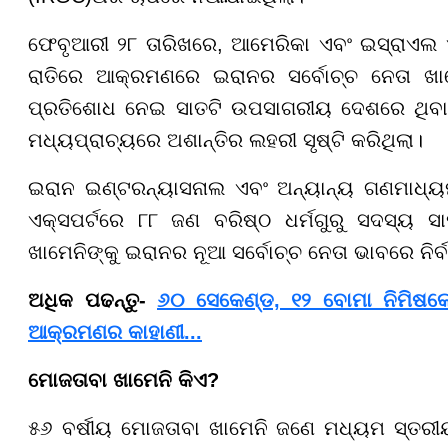
ଫେବୃଆରୀ ୨୮ ତାରିଖରେ, ଆମେରିକା ଏବଂ ଇସ୍ରାଏଲ
ରାତିରେ ଆକ୍ରମଣରେ ଇରାନର ସର୍ବୋଚ୍ଚ ନେତା ଖା
ପ୍ରତିଶୋଧ ନେଇ ସାତଟି ଉପସାଗରୀୟ ଦେଶରେ ଥିବା ଆ
ମଧ୍ୟପ୍ରାଚ୍ୟରେ ଅଶାନ୍ତିର ଲହରୀ ସୃଷ୍ଟି କରିଥିଲା।
ଇରାନ ଇଣ୍ଟରନ୍ୟାସନାଲ ଏବଂ ଅନ୍ୟାନ୍ୟ ଗଣମାଧ୍ୟ
ଏକ୍ସପର୍ଟରେ ୮୮ ଜଣ ବରିଷ୍ଠ ଧର୍ମଗୁରୁ ସଦସ୍ୟ 
ଖାମେନିଙ୍କୁ ଇରାନର ନୂଆ ସର୍ବୋଚ୍ଚ ନେତା ଭାବରେ ନିର୍
ଅଧିକ ପଢନ୍ତୁ-
୬୦ ସେକେଣ୍ଡ, ୧୨ ବୋମା ନିମିଷକେ
ଆକ୍ରମଣର କାହାଣୀ...
ମୋଜତାବା ଖାମେନି କିଏ?
୫୬ ବର୍ଷୀୟ ମୋଜତାବା ଖାମେନି ଜଣେ ମଧ୍ୟମ ସ୍ତରୀୟ