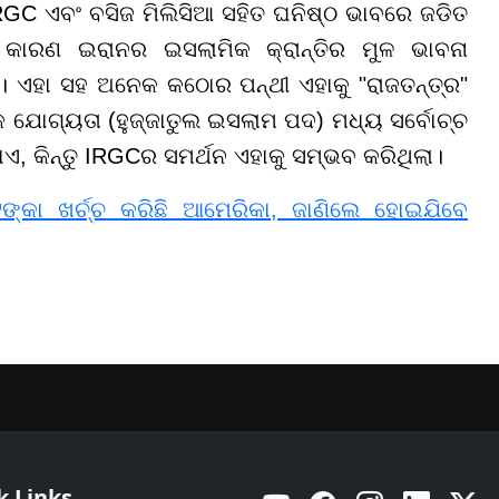
IRGC ଏବଂ ବସିଜ ମିଲିସିଆ ସହିତ ଘନିଷ୍ଠ ଭାବରେ ଜଡିତ
ୟ କାରଣ ଇରାନର ଇସଲାମିକ କ୍ରାନ୍ତିର ମୁଳ ଭାବନା
େ। ଏହା ସହ ଅନେକ କଠୋର ପନ୍ଥୀ ଏହାକୁ "ରାଜତନ୍ତ୍ର"
ିକ ଯୋଗ୍ୟତା (ହୁଜ୍ଜାତୁଲ ଇସଲାମ ପଦ) ମଧ୍ୟ ସର୍ବୋଚ୍ଚ
ଏ, କିନ୍ତୁ IRGCର ସମର୍ଥନ ଏହାକୁ ସମ୍ଭବ କରିଥିଲା।
ଟଙ୍କା ଖର୍ଚ୍ଚ କରିଛି ଆମେରିକା, ଜାଣିଲେ ହୋଇଯିବେ
k Links
YouTube
Facebook
Instagram
Linkedin
Twitt