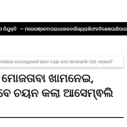
ଓ ନିଯୁକ୍ତି
ମନୋରଞ୍ଜନ
ଅପରାଧ
ଖେଳ
ବାଣିଜ୍ୟ
ରାଶିଫଳ
ବିଶେଷ
ପାଣିପାଗ
ବାପାଙ୍କ ଉତ୍ତରାଧିକାରୀ ଭାବେ ଚୟନ କଲା ଆସେମ୍ଵଲି ଅଫ୍ ଏକ୍ସପର୍ଟ
 ମୋଜତାବା ଖାମନେଇ,
ଭାବେ ଚୟନ କଲା ଆସେମ୍ଵଲି