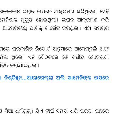
 ଏକକାଳୀନ ଇରାନ ଉପରେ ଆକ୍ରମଣ କରିଥିଲେ। ସେହି
ମେନିଙ୍କ ମୃତ୍ୟୁ ହୋଇଥିଲା। ଇରାନ ଆକ୍ରମଣ କରି
ମେରିକୀୟ ଘାଟିକୁ ଟାର୍ଗେଟ କରିଥିଲା। ଏହା ସମଗ୍ର
ମରେ ପ୍ରକାଶିତ ରିପୋର୍ଟ ଅନୁସାରେ ଆସେମ୍ବଲି ଅଫ
ସାମିଲ ଥିଲେ। ଏହି ବୈଠକରେ ୫୬ ବର୍ଷୀୟ ମୋଜତାବା
ବାଚିତ କରାଯାଇଥିଲା।
 ନିଶ୍ଚିହ୍ନ...ଆୟାତୋଲ୍ଲା ଅଲି ଖାମେନିଙ୍କ ଉପରେ
 ସିଆ ଧର୍ମଗୁରୁ। ଯିଏ ଦୀର୍ଘ ସମୟ ଧରି ପରଦା ପଛରେ