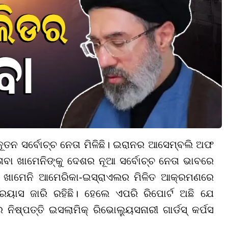
ୂତନ ସର୍ବୋଚ୍ଚ ନେତା ମିଳିଛି। ଇରାନର ଆସେମ୍ବଲି ଅଫ
ବା ଖାମେନିଙ୍କୁ ଦେଶର ନୂଆ ସର୍ବୋଚ୍ଚ ନେତା ଭାବରେ
ି ଖାମେନି ଆମେରିକା-ଇସ୍ରାଏଲର ମିଳିତ ଆକ୍ରମଣରେ
ରୟାସ ଜାରି ରହିଛି। ହେଲେ ଏପରି ରିପୋର୍ଟ ଅଛି ଯେ
ଷ୍ପତ୍ତି ଇସଲାମିକ୍ ରିଭୋଲ୍ୟୁସନାରୀ ଗାର୍ଡସ୍ କର୍ପସ