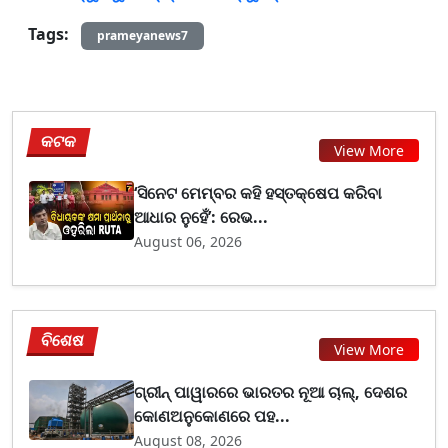
Tags:
prameyanews7
କଟକ
View More
‘ସିନେଟ ମେମ୍ବର କହି ହସ୍ତକ୍ଷେପ କରିବା
ଆଧାର ନୁହେଁ’: ରେଭ...
August 06, 2026
ବିଶେଷ
View More
ଗ୍ରୀନ୍ ପାୱାରରେ ଭାରତର ନୂଆ ଚାଲ୍, ଦେଶର
କୋଣଅନୁକୋଣରେ ପହ...
August 08, 2026