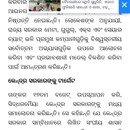
×
କରିବାର ଫାଶରେ ପଡ଼ୁଛନ୍ତି। ତେଣୁ, ସରକାର
ବୈତରଣୀରେ ସ୍ଥିତି ସୁଧୁରିନି, ଏପଟେ
ଫୁଲିଲାଣି ସାଳନ୍ଦୀ ଓ ଶାଖା, ବଢ଼ୁଛି
ଆଇନଗତ ବିକଳ୍ପ ଗୁଡ଼ିକର ଅଧ୍ୟୟନ କରିବାକୁ
ବନ୍ୟା ଭୟ
ନିଷ୍ପତ୍ତି ନେଇଛନ୍ତି। ଲୋକେଶଙ୍କ ଅନୁଯାୟୀ,
ରାଜ୍ୟ ସରକାର ମେଟା, ଗୁଗୁଲ୍, ଏକ୍ସ ଏବଂ ସେୟାର
ଚ୍ୟାଟ୍ ଭଳି ପ୍ରମୁଖ କମ୍ପାନୀଗୁଡ଼ିକୁ ବିଶ୍ୱସ୍ତରୀୟ
ସର୍ବୋତ୍ତମ ଅଭ୍ୟାସଗୁଡ଼ିକ ଉପରେ ଆଲୋଚନା
କରିବା ଏବଂ ପ୍ରଭାବଶାଳୀ ମଡେଲ୍ ବିକଶିତ କରିବା
ପାଇଁ ଆମନ୍ତ୍ରଣ କରିଛନ୍ତି।
କେନ୍ଦ୍ର ସରକାରଙ୍କୁ ଟାର୍ଗେଟ
ତାଙ୍କର ୧୭ତମ ବଜେଟ୍ ଉପସ୍ଥାପନ କରି,
ସିଦ୍ଧରମୈୟା କେନ୍ଦ୍ର ସରକାରଙ୍କୁ ମଧ୍ୟ
ସମାଲୋଚନା କରିଛନ୍ତି। ସେ କହିଛନ୍ତି ଯେ କେନ୍ଦ୍ର
ସରକାର ସମ୍ବିଧାନରେ ଲିଖିତ ସଂଘୀୟ ଶାସନ