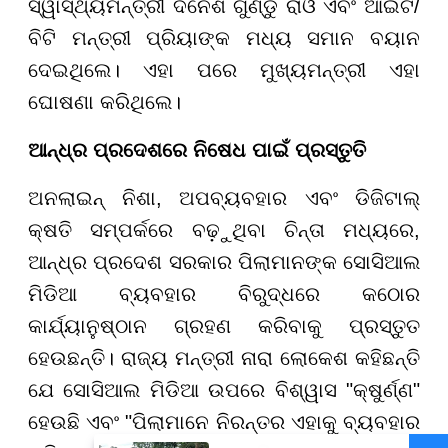
ସ୍ୱାସ୍ଥ୍ୟମନ୍ତ୍ରୀ ଦିନେଶ ଗୁଣ୍ଡୁ ରାଓ ଏବଂ ଆଇଟି/
ବିଟି ମନ୍ତ୍ରୀ ପ୍ରିୟାଙ୍କ ମଧ୍ୟ ସମାନ ବୟାନ
ଦେଇଥିଲେ। ଏହା ପରେ ମୁଖ୍ୟମନ୍ତ୍ରୀ ଏହା
ଘୋଷଣା କରିଥିଲେ।
ଆନ୍ଧ୍ର ପ୍ରଦେଶରେ ନିଷେଧ ପାଇଁ ପ୍ରସ୍ତୁତି
ଅନଲାଇନ୍ ନିଶା, ଅପବ୍ୟବହାର ଏବଂ ଡିଜିଟାଲ୍
କ୍ଷତି ସମ୍ପର୍କରେ ବଢ଼ୁଥିବା ଚିନ୍ତା ମଧ୍ୟରେ,
ଆନ୍ଧ୍ର ପ୍ରଦେଶ ସରକାର ପିଲାମାନଙ୍କ ସୋସିଆଲ
ମିଡିଆ ବ୍ୟବହାର ବିରୁଦ୍ଧରେ କଠୋର
କାର୍ଯ୍ୟାନୁଷ୍ଠାନ ଗ୍ରହଣ କରିବାକୁ ପ୍ରସ୍ତୁତ
ହେଉଛନ୍ତି। ରାଜ୍ୟ ମନ୍ତ୍ରୀ ନାରା ଲୋକେଶ କହିଛନ୍ତି
ଯେ ସୋସିଆଲ ମିଡିଆ ଉପରେ ବିଶ୍ୱାସ "କ୍ଷୁର୍ଣ୍ଣ"
ହେଉଛି ଏବଂ "ପିଲାମାନେ ନିରନ୍ତର ଏହାକୁ ବ୍ୟବହାର