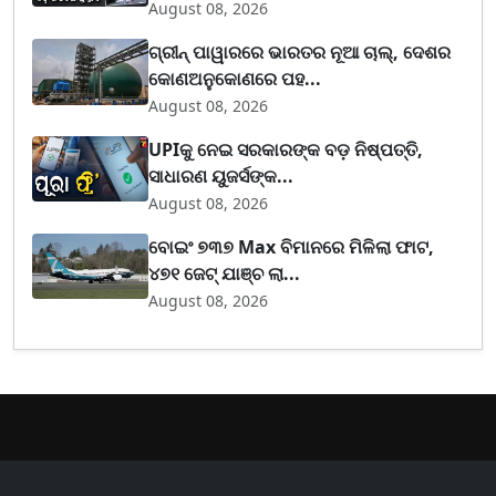
August 08, 2026
ଗ୍ରୀନ୍ ପାୱାରରେ ଭାରତର ନୂଆ ଚାଲ୍, ଦେଶର
କୋଣଅନୁକୋଣରେ ପହ...
August 08, 2026
UPIକୁ ନେଇ ସରକାରଙ୍କ ବଡ଼ ନିଷ୍ପତ୍ତି,
ସାଧାରଣ ୟୁଜର୍ସଙ୍କ...
August 08, 2026
ବୋଇଂ ୭୩୭ Max ବିମାନରେ ମିଳିଲା ଫାଟ,
୪୭୧ ଜେଟ୍ ଯାଞ୍ଚ ଲା...
August 08, 2026