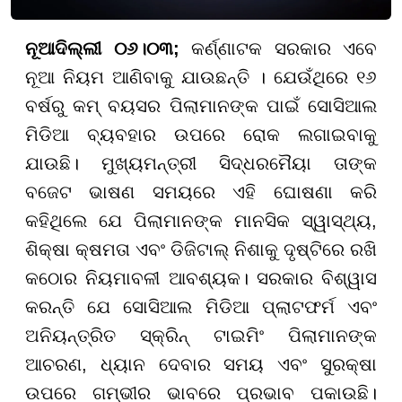
ନୂଆଦିଲ୍ଲୀ ୦୬।୦୩;
କର୍ଣ୍ଣାଟକ ସରକାର ଏବେ
ନୂଆ ନିୟମ ଆଣିବାକୁ ଯାଉଛନ୍ତି । ଯେଉଁଥିରେ ୧୬
ବର୍ଷରୁ କମ୍ ବୟସର ପିଲାମାନଙ୍କ ପାଇଁ ସୋସିଆଲ
ମିଡିଆ ବ୍ୟବହାର ଉପରେ ରୋକ ଲଗାଇବାକୁ
ଯାଉଛି। ମୁଖ୍ୟମନ୍ତ୍ରୀ ସିଦ୍ଧରମୈୟା ତାଙ୍କ
ବଜେଟ ଭାଷଣ ସମୟରେ ଏହି ଘୋଷଣା କରି
କହିଥିଲେ ଯେ ପିଲାମାନଙ୍କ ମାନସିକ ସ୍ୱାସ୍ଥ୍ୟ,
ଶିକ୍ଷା କ୍ଷମତା ଏବଂ ଡିଜିଟାଲ୍ ନିଶାକୁ ଦୃଷ୍ଟିରେ ରଖି
କଠୋର ନିୟମାବଳୀ ଆବଶ୍ୟକ। ସରକାର ବିଶ୍ୱାସ
କରନ୍ତି ଯେ ସୋସିଆଲ ମିଡିଆ ପ୍ଲାଟଫର୍ମ ଏବଂ
ଅନିୟନ୍ତ୍ରିତ ସ୍କ୍ରିନ୍ ଟାଇମିଂ ପିଲାମାନଙ୍କ
ଆଚରଣ, ଧ୍ୟାନ ଦେବାର ସମୟ ଏବଂ ସୁରକ୍ଷା
ଉପରେ ଗମ୍ଭୀର ଭାବରେ ପ୍ରଭାବ ପକାଉଛି।