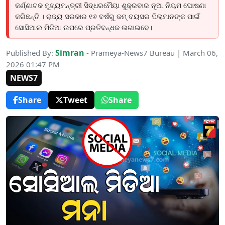
କର୍ଣ୍ଣାଟକ ମୁଖ୍ୟମନ୍ତ୍ରୀ ସିଦ୍ଧରମୈୟା ଶୁକ୍ରବାର ନୂଆ ନିୟମ ଘୋଷଣା
କରିଛନ୍ତି । ରାଜ୍ୟ ସରକାର ୧୬ ବର୍ଷରୁ କମ୍ ବୟସର ପିଲାମାନଙ୍କ ପାଇଁ
ସୋସିଆଲ ମିଡିଆ ଉପରେ ପ୍ରତିବନ୍ଧକ ଲଗାଇବେ।
Simran
Published By:
- Prameya-News7 Bureau | March 06,
2026 01:47 PM
NEWS7
Share
Tweet
Share