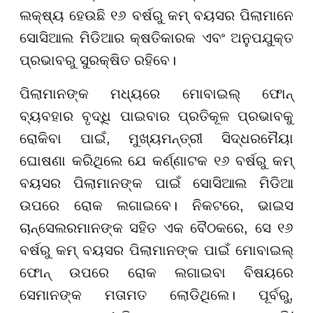
ଲକ୍ଷ୍ୟ ହେଉଛି ୧୬ ବର୍ଷରୁ କମ୍ ବୟସର ପିଲାମାନେ
ସୋସିଆଲ ମିଡିଆର କ୍ଷତିକାରକ ଏବଂ ଅନୁପଯୁକ୍ତ
ପ୍ରଭାବରୁ ସୁରକ୍ଷିତ ରହିବେ।
ପିଲାମାନଙ୍କ ମଧ୍ୟରେ ମୋବାଇଲ୍ ଫୋନ୍
ବ୍ୟବହାର ବୃଦ୍ଧି ପାଇବାର ପ୍ରତିକୂଳ ପ୍ରଭାବକୁ
ରୋକିବା ପାଇଁ, ମୁଖ୍ୟମନ୍ତ୍ରୀ ସିଦ୍ଧରମୈୟା
ଘୋଷଣା କରିଥିଲେ ଯେ କର୍ଣ୍ଣାଟକ ୧୬ ବର୍ଷରୁ କମ୍
ବୟସର ପିଲାମାନଙ୍କ ପାଇଁ ସୋସିଆଲ ମିଡିଆ
ଉପରେ ରୋକ ଲଗାଇବେ। ନିକଟରେ, ଭାଇସ
ଚାନ୍ସେଲରମାନଙ୍କ ସହିତ ଏକ ବୈଠକରେ, ସେ ୧୬
ବର୍ଷରୁ କମ୍ ବୟସର ପିଲାମାନଙ୍କ ପାଇଁ ମୋବାଇଲ୍
ଫୋନ୍ ଉପରେ ରୋକ ଲଗାଇବା ବିଷୟରେ
ସେମାନଙ୍କ ମତାମତ ଲୋଡିଥିଲେ। ପୂର୍ବରୁ,