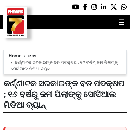
☰
Home
ଦେଶ
କର୍ଣ୍ଣାଟକ ସରକାରଙ୍କ ବଡ ପଦକ୍ଷପ ; ୧୬ ବର୍ଷରୁ କମ ପିଲାଙ୍କୁ
ସୋସିଆଲ ମିଡିଆ ବ୍ୟାନ୍‌
କର୍ଣ୍ଣାଟକ ସରକାରଙ୍କ ବଡ ପଦକ୍ଷପ
; ୧୬ ବର୍ଷରୁ କମ ପିଲାଙ୍କୁ ସୋସିଆଲ
ମିଡିଆ ବ୍ୟାନ୍‌