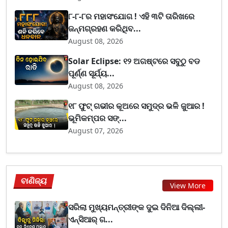
୮-୮-୮ର ମହାସଂଯୋଗ ! ଏହି ୩ଟି ତାରିଖରେ
ଜନ୍ମଗ୍ରହଣ କରିଥିବ...
August 08, 2026
Solar Eclipse: ୧୨ ଅଗଷ୍ଟରେ ସବୁଠୁ ବଡ
ପୂର୍ଣ୍ଣ ସୂର୍ଯ୍ୟ...
August 08, 2026
୧୮ ଫୁଟ୍ ଗଭୀର କୂଅରେ ସମୁଦ୍ର ଭଳି ଜୁଆର !
ଭୂମିକମ୍ପର ସଙ୍...
August 07, 2026
ବାଣିଜ୍ୟ
View More
ସରିଲା ମୁଖ୍ୟମନ୍ତ୍ରୀଙ୍କ ଦୁଇ ଦିନିଆ ଦିଲ୍ଲୀ-
ଏନ୍‌ସିଆର୍ ଗ...