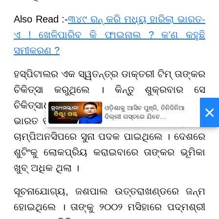
Also Read :-
୩୪୯ ରନ୍ କରି ମଧ୍ୟ ହାରିଲା ଭାରତ-
ଏ ! ଖେଳିପାରିବ କି ଫାଇନାଲ ? କ'ଣ କହୁଛି
ସମୀକରଣ ?
ହସ୍ପିଟାଲର ଏକ ସ୍ୱତନ୍ତ୍ର ଡାକ୍ତରୀ ଟିମ୍ ତାଙ୍କର
ଚିକିତ୍ସା କରୁଥିଲେ । କିନ୍ତୁ ଶୁକ୍ରବାର ସେ
ଚିକିତ୍ସାଧୀନ ଅବସ୍ଥାରେ ପ୍ରାଣ ହରାଇଛନ୍ତି ।
×
ଓଡ଼ିଶାକୁ ଆସିବ ପୁଞ୍ଜି, ତିନିଦିନିଆ
ଦିଲ୍ଲୀ ଗସ୍ତରେ ଯିବେ
ଭାରତ ପାଇଁ ସେ ଏସିଆନ୍ ଗେମ୍ସ ଏବଂ ବିଶ୍ୱ ଶୁଟିଂ
ମୁଖ୍ୟମନ୍ତ୍ରୀ ମୋହନ ମାଝୀ
ଚାମ୍ପିଅନସିପରେ ସୁନା ପଦକ ପାଇଥିଲେ । ଦେଶରେ
ଶୁଟିଂକୁ ଲୋକପ୍ରିୟ କରାଇବାରେ ତାଙ୍କର ଭୂମିକା
ଖୁବ୍ ଅଧିକ ଥିଲା ।
ସୂଚନାଯୋଗ୍ୟ, ଜଶପାଲ ଉତ୍ତରାଖଣ୍ଡରେ ଜନ୍ମ
ହୋଇଥିଲେ । ତାଙ୍କୁ ୨୦୦୨ ମସିହାରେ ପଦ୍ମଶ୍ରୀ