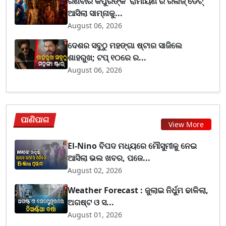
ରଣବୀର କପୁରଙ୍କ 'ରାମାୟଣ'ର ରିଲିଜ୍ ଡେଟ୍
ଆସିଲା ସାମ୍ନାକୁ...
August 06, 2026
ଦେଶର ସବୁଠୁ ମହଙ୍ଗା ଷ୍ଟାର ସାଜିଲେ
ଶାହରୁଖ; ଟପ୍‌ ୧୦ରେ ର...
August 06, 2026
ପାଣିପାଗ
View More
El-Nino ବିପଦ ମଧ୍ୟରେ ମୌସୁମୀକୁ ନେଇ
ଆସିଲା ଭଲ ଖବର, ପଜେ...
August 02, 2026
Weather Forecast : ଜୁଲାଇ ନିର୍ଧୁମ ଢାଳିଲା,
ଅଗଷ୍ଟ ଓ ସ...
August 01, 2026