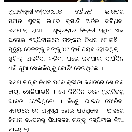
ନୂଆଦିଲ୍ଲୀ
,
୧୨
|
୦୬
:
ଆଉ ନାହାଁନ୍ତି ଭାରତର
ମହାନ ଶୁଟର୍ ଭାବେ କ୍ଷାତି ଅର୍ଜନ କରିଥିବା
ଜଶପାଲ୍ ରାଣା । ଶୁକ୍ରବାର ଦିଲ୍ଲୀ ସ୍ଥିତ ଏକ
ଘରୋଇ ହସ୍ପିଟାଲରେ ତାଙ୍କର ନିଧନ ହୋଇଛି ।
ମୃତ୍ୟୁ ବେଳଙ୍କୁ ତାଙ୍କୁ ୪୯ ବର୍ଷ ବୟସ ହୋଇଥିଲା ।
ଶୁଟିଂକୁ ଅଳବିଦା କରିବା ପରେ ଜଶପାଲ ଦୀର୍ଘଦିନ
ଧରି ନୂଆ ଖେଳାଳିଙ୍କୁ କୋଚିଂ ଦେଉଥିଲେ ।
ଜଶପାଲଙ୍କ ନିଧନ ପରେ କ୍ରୀଡା ଜଗତରେ ଶୋକର
ଛାୟା ଖେଳିଯାଇଛି । ସେ କିଛିଦିନ ତଳେ ମ୍ୟୁନିଚରୁ
ଭାରତ ଫେରିଥିଲେ । କିନ୍ତୁ ଭାରତ ଫେରିବା
ସମୟରେ ସେ ଅସୁସ୍ଥ ହୋଇ ପଡିଥିଲେ । ଫଳରେ
ବିମାନ ବନ୍ଦରରୁ ସିଧାସଳଖ ତାଙ୍କୁ ହସ୍ପିଟାଲ ନିଆ
ଯାଇଥିଲା ।