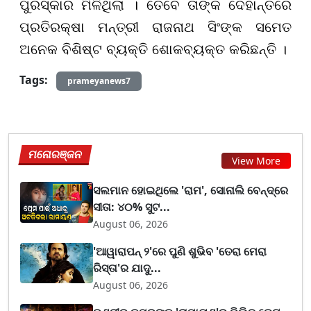
ପୁରସ୍କାର ମିଳିଥିଲା । ତେବେ ତାଙ୍କ ଦେହାନ୍ତରେ
ପ୍ରତିରକ୍ଷା ମନ୍ତ୍ରୀ ରାଜନାଥ ସିଂଙ୍କ ସମେତ
ଅନେକ ବିଶିଷ୍ଟ ବ୍ୟକ୍ତି ଶୋକବ୍ୟକ୍ତ କରିଛନ୍ତି ।
Tags:
prameyanews7
ମନୋରଞ୍ଜନ
View More
ସଲମାନ ହୋଇଥିଲେ 'ରାମ', ସୋନାଲି ବେନ୍ଦ୍ରେ
ସୀତା: ୪୦% ସୁଟ...
August 06, 2026
'ଆୱାରାପନ୍ ୨'ରେ ପୁଣି ଶୁଭିବ 'ତେରା ମେରା
ରିସ୍ତା'ର ଯାଦୁ...
August 06, 2026