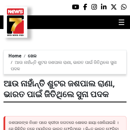
☰
Home
ଖେଳ
ଆଉ ନାହାଁନ୍ତି ଶୁଟର ଜଶପାଲ ରାଣା, ଭାରତ ପାଇଁ ଜିତିଥିଲେ ସୁନା
ପଦକ
ଆଉ ନାହାଁନ୍ତି ଶୁଟର ଜଶପାଲ ରାଣା,
ଭାରତ ପାଇଁ ଜିତିଥିଲେ ସୁନା ପଦକ
ଜଶପାଲଙ୍କ ନିଧନ ପରେ କ୍ରୀଡା ଜଗତରେ ଶୋକର ଛାୟା ଖେଳିଯାଇଛି ।
ସେ କିଛିଦିନ ତଳେ ମ୍ୟୁନିଚରୁ ଭାରତ ଫେରିଥିଲେ । କିନ୍ତୁ ଭାରତ ଫେରିବା