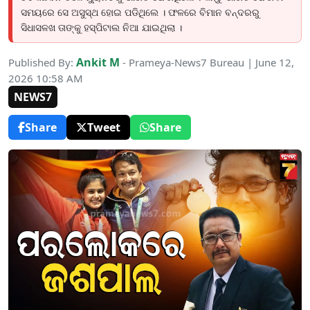
ସମୟରେ ସେ ଅସୁସ୍ଥ ହୋଇ ପଡିଥିଲେ । ଫଳରେ ବିମାନ ବନ୍ଦରରୁ
ସିଧାସଳଖ ତାଙ୍କୁ ହସ୍ପିଟାଲ ନିଆ ଯାଇଥିଲା ।
Ankit M
Published By:
- Prameya-News7 Bureau | June 12,
2026 10:58 AM
NEWS7
Share
Tweet
Share