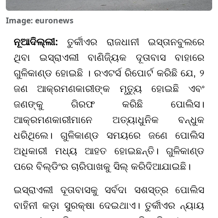
Image: euronews
ନୂଆଦିଲ୍ଲୀ:
ତୁର୍କୀଏର ରାଜଧାନୀ ଇସ୍ତାନବୁଲରେ
ଥିବା ଇସ୍ରାଏଲୀ ବାଣିଜ୍ୟିକ ଦୂତାବାସ ବାହାରେ
ଗୁଳିକାଣ୍ଡ ହୋଇଛି । ରଏଟର୍ସ ରିପୋର୍ଟ କରିଛି ଯେ, ୨
ଜଣ ଆକ୍ରମଣକାରୀଙ୍କ ମୃତ୍ୟୁ ହୋଇଛି ଏବଂ
ଜଣଙ୍କୁ ଗିରଫ କରିଛି ପୋଲିସ।
ଆକ୍ରମଣକାରୀମାନେ ଅତ୍ୟାଧୁନିକ ବନ୍ଧୁକ
ଧରିଥିଲେ। ଗୁଳିକାଣ୍ଡ ସମୟରେ ଜଣେ ପୋଲିସ
ଅଧିକାରୀ ମଧ୍ୟ ଆହତ ହୋଇଛନ୍ତି। ଗୁଳିକାଣ୍ଡ
ପରେ ବିଲ୍ଡିଂର ଚାରିପାଖକୁ ସିଲ୍ କରିଦିଆଯାଇଛି।
ଇସ୍ରାଏଲୀ ଦୂତାବାସକୁ ସର୍ବଦା ସଶସ୍ତ୍ର ପୋଲିସ
ବାହିନୀ କଡ଼ା ସୁରକ୍ଷା ଦେଇଥାଏ। ତୁର୍କୀଏର ନ୍ୟାୟ