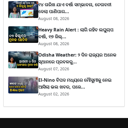
୧୪ ତାରିଖ ଯାଏ ବର୍ଷା ସମ୍ଭାବନା, ଚେତାବନୀ
ଦେଲା ପାଣିପାଗ...
August 08, 2026
Heavy Rain Alert : ଲାଗି ରହିବ ଲଘୁଚାପ
ବର୍ଷା, ୧୭ ଜିଲ୍...
August 08, 2026
Odisha Weather: ୨ ଦିନ ରାଜ୍ୟର ଅନେକ
ସ୍ଥାନରେ ପ୍ରବଳରୁ...
August 07, 2026
El-Nino ବିପଦ ମଧ୍ୟରେ ମୌସୁମୀକୁ ନେଇ
ଆସିଲା ଭଲ ଖବର, ପଜେ...
August 02, 2026