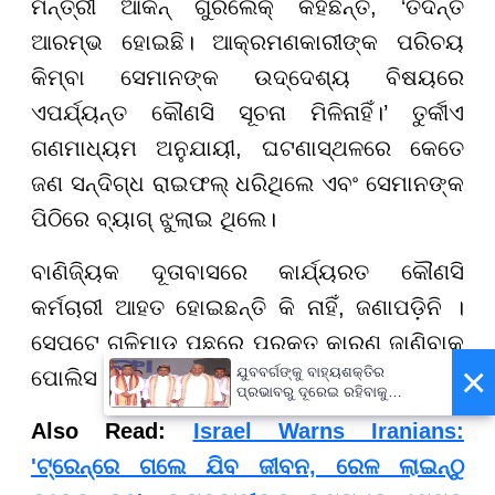
ମନ୍ତ୍ରୀ ଆକିନ୍ ଗୁରଲେକ୍ କହିଛନ୍ତି, ‘ତଦନ୍ତ
ଆରମ୍ଭ ହୋଇଛି। ଆକ୍ରମଣକାରୀଙ୍କ ପରିଚୟ
କିମ୍ବା ସେମାନଙ୍କ ଉଦ୍ଦେଶ୍ୟ ବିଷୟରେ
ଏପର୍ଯ୍ୟନ୍ତ କୌଣସି ସୂଚନା ମିଳିନାହିଁ।’ ତୁର୍କୀଏ
ଗଣମାଧ୍ୟମ ଅନୁଯାୟୀ, ଘଟଣାସ୍ଥଳରେ କେତେ
ଜଣ ସନ୍ଦିଗ୍ଧ ରାଇଫଲ୍ ଧରିଥିଲେ ଏବଂ ସେମାନଙ୍କ
ପିଠିରେ ବ୍ୟାଗ୍ ଝୁଲାଇ ଥିଲେ।
ବାଣିଜ୍ୟିକ ଦୂତାବାସରେ କାର୍ଯ୍ୟରତ କୌଣସି
କର୍ମଚାରୀ ଆହତ ହୋଇଛନ୍ତି କି ନାହିଁ, ଜଣାପଡ଼ିନି ।
ସେପଟେ ଗୁଳିମାଡ଼ ପଛରେ ପ୍ରକୃତ କାରଣ ଜାଣିବାକୁ
×
ଯୁବବର୍ଗଙ୍କୁ ବାହ୍ୟଶକ୍ତିର
ପୋଲିସ ଛାନଭିନ୍ କରୁଛି ।
ପ୍ରଭାବରୁ ଦୂରେଇ ରହିବାକୁ
ଆହ୍ୱାନ, ରାଜ୍ୟବ୍ୟାପୀ ‘ଘରେ
Also Read:
Israel Warns Iranians:
ଘରେ ତ୍ରିରଙ୍ଗା’ ଅଭିଯାନ
'ଟ୍ରେନ୍ରେ ଗଲେ ଯିବ ଜୀବନ, ରେଳ ଲାଇନ୍ଠୁ