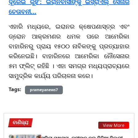
ଦୂରେଇ ରୁହ': ଇରାନବାସୀଙ୍କୁ ଇସ୍ରାଏଲ୍ ସେନାର
ଚେତାବନୀ...
ଏହାରି ମଧ୍ୟରେ, ଇରାନର କ୍ଷେପଣାସ୍ତ୍ର ଏବଂ
ଡ୍ରୋନ ଆକ୍ରମଣର ଧମକ ପରେ ଆମେରିକା
ବାହାରିନରୁ ପ୍ରାୟ ୧୫୦୦ ନାବିକଙ୍କୁ ପ୍ରତ୍ୟାହାର
କରିନେଇଛି। ବାହାରିନରେ ଆମେରିକା ନୌସେନାର
୫ମ ଫ୍ଲିଟ୍ ରହିଛି । ଏହା ସମଗ୍ର ମଧ୍ୟପ୍ରାଚ୍ୟରେ
ସାମୁଦ୍ରିକ କାର୍ଯ୍ୟ ପରିଚାଳନା କରେ।
Tags:
prameyanews7
ବାଣିଜ୍ୟ
View More