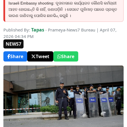
Israeli Embassy shooting: ଦୂତାବାସରେ କାର୍ଯ୍ୟରତ କୌଣସି କର୍ମଚାରୀ
ଆହତ ହୋଇଛନ୍ତି କି ନାହିଁ, ଜଣାପଡ଼ିନି । ସେପଟେ ଗୁଳିମାଡ଼ ପଛରେ ପ୍ରକୃତ
କାରଣ ଜାଣିବାକୁ ପୋଲିସ ଛାନଭିନ୍ କରୁଛି ।
Tapas
Published By:
- Prameya-News7 Bureau | April 07,
2026 04:34 PM
NEWS7
Share
Tweet
Share