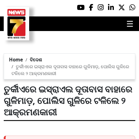
☰
Home
ବିଦେଶ
ତୁର୍କୀଏରେ ଇସ୍ରାଏଲ ଦୂତାବାସ ବାହାରେ ଗୁଳିମାଡ଼, ପୋଲିସ ଗୁଳିରେ
ଟଳିଲେ ୨ ଆକ୍ରମଣକାରୀ
ତୁର୍କୀଏରେ ଇସ୍ରାଏଲ ଦୂତାବାସ ବାହାରେ
ଗୁଳିମାଡ଼, ପୋଲିସ ଗୁଳିରେ ଟଳିଲେ ୨
ଆକ୍ରମଣକାରୀ