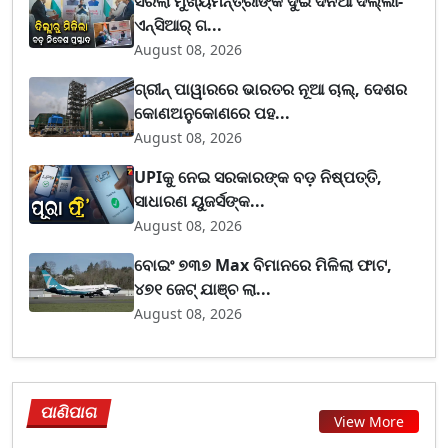
ସରିଲା ମୁଖ୍ୟମନ୍ତ୍ରୀଙ୍କ ଦୁଇ ଦିନିଆ ଦିଲ୍ଲୀ-
ଏନ୍‌ସିଆର୍ ଗ...
August 08, 2026
ଗ୍ରୀନ୍ ପାୱାରରେ ଭାରତର ନୂଆ ଚାଲ୍, ଦେଶର
କୋଣଅନୁକୋଣରେ ପହ...
August 08, 2026
UPIକୁ ନେଇ ସରକାରଙ୍କ ବଡ଼ ନିଷ୍ପତ୍ତି,
ସାଧାରଣ ୟୁଜର୍ସଙ୍କ...
August 08, 2026
ବୋଇଂ ୭୩୭ Max ବିମାନରେ ମିଳିଲା ଫାଟ,
୪୭୧ ଜେଟ୍ ଯାଞ୍ଚ ଲା...
August 08, 2026
ପାଣିପାଗ
View More