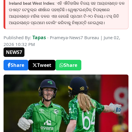
Ireland beat West Indies: ଏହି ଐତିହାସିକ ବିଜୟ ସହ ଆୟରଲାଣ୍ଡ ଦଳ
ପଏଣ୍ଟ ଟେବୁଲ୍‌ର ଶୀର୍ଷରେ ପହଞ୍ଚିଛି। ୱେଷ୍ଟଇଣ୍ଡିଜ୍ ବିପକ୍ଷରେ
ଆୟରଲାଣ୍ଡ ମହିଳା ଦଳର ଏହା ହେଉଛି ପ୍ରଥମ ଟି-୨୦ ବିଜୟ। ଟସ୍ ଜିତି
ଆୟରଲାଣ୍ଡ ପ୍ରଥମେ ବୋଲିଂ କରିବାକୁ ନିଷ୍ପତ୍ତି ନେଇଥିଲା।
Tapas
Published By:
- Prameya-News7 Bureau | June 02,
2026 10:32 PM
NEWS7
Share
Tweet
Share