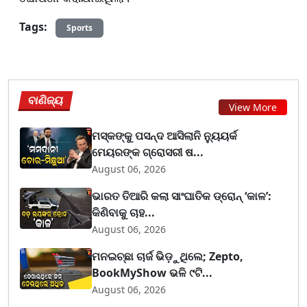
Tags:
Sports
ବାଣିଜ୍ୟ
View More
ମସ୍କଙ୍କୁ ପସନ୍ଦ ଆସିଲାନି ନ୍ୟୁୟର୍କ
ମେୟରଙ୍କ ଗ୍ରୋସରୀ ଷ...
August 06, 2026
ଭାରତ ତିଆରି କଲା ସାଂଘାତିକ ଡ୍ରୋନ୍ ‘କାଳ’:
କିଣିବାକୁ ଚାହ...
August 06, 2026
ମନଇଚ୍ଛା ଚାର୍ଜ ଭିଡ଼ୁଥିଲେ; Zepto,
BookMyShow ଭଳି ୯ଟି...
August 06, 2026