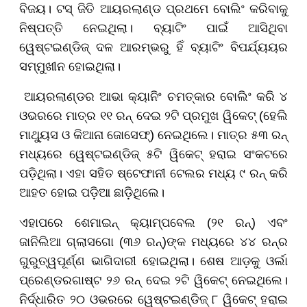
ବିଜୟ। ଟସ୍ ଜିତି ଆୟରଲାଣ୍ଡ ପ୍ରଥମେ ବୋଲିଂ କରିବାକୁ
ନିଷ୍ପତ୍ତି ନେଇଥିଲା। ବ୍ୟାଟିଂ ପାଇଁ ଆସିଥିବା
ୱେଷ୍ଟଇଣ୍ଡିଜ୍ ଦଳ ଆରମ୍ଭରୁ ହିଁ ବ୍ୟାଟିଂ ବିପର୍ଯ୍ୟୟର
ସମ୍ମୁଖୀନ ହୋଇଥିଲା।
ଆୟରଲାଣ୍ଡର ଆଭା କ୍ୟାନିଂ ଚମତ୍କାର ବୋଲିଂ କରି ୪
ଓଭରରେ ମାତ୍ର ୧୧ ରନ୍ ଦେଇ ୨ଟି ପ୍ରମୁଖ ୱିକେଟ୍ (ହେଲି
ମାଥ୍ୟୁସ ଓ କିଆନା ଜୋସେଫ୍) ନେଇଥିଲେ। ମାତ୍ର ୫୩ ରନ୍
ମଧ୍ୟରେ ୱେଷ୍ଟଇଣ୍ଡିଜ୍ ୫ଟି ୱିକେଟ୍ ହରାଇ ସଂକଟରେ
ପଡ଼ିଥିଲା। ଏହା ସହିତ ଷ୍ଟେଫାନୀ ଟେଲର ମଧ୍ୟ ୯ ରନ୍ କରି
ଆହତ ହୋଇ ପଡ଼ିଆ ଛାଡ଼ିଥିଲେ।
ଏହାପରେ ଶେମାଇନ୍ କ୍ୟାମ୍ପବେଲ (୨୧ ରନ୍) ଏବଂ
ଜାନିଲିଆ ଗ୍ଲାସଗୋ (୩୬ ରନ୍)ଙ୍କ ମଧ୍ୟରେ ୪୪ ରନ୍‌ର
ଗୁରୁତ୍ୱପୂର୍ଣ୍ଣ ଭାଗିଦାରୀ ହୋଇଥିଲା। ଶେଷ ଆଡ଼କୁ ଓର୍ଲା
ପ୍ରେଣ୍ଡରଗାଷ୍ଟ ୨୬ ରନ୍ ଦେଇ ୨ଟି ୱିକେଟ୍ ନେଇଥିଲେ।
ନିର୍ଦ୍ଧାରିତ ୨୦ ଓଭରରେ ୱେଷ୍ଟଇଣ୍ଡିଜ୍ ୮ ୱିକେଟ୍ ହରାଇ