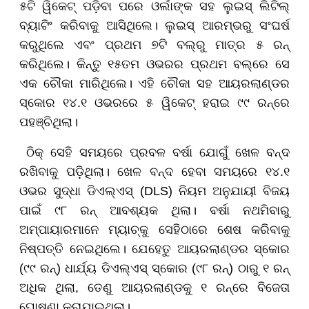
୫ଟି ୱିକେଟ୍ ପଡ଼ିବା ପରେ ଓର୍ଲାଙ୍କ ସହ ଲୁଇସ୍ ଲିଟିଲ୍
ବ୍ୟାଟିଂ କରିବାକୁ ଆସିଥିଲେ। ଲୁଇସ୍ ଆରମ୍ଭରୁ ସଂଘର୍ଷ
କରୁଥିଲେ ଏବଂ ପ୍ରଥମ ୭ଟି ବଲ୍‌ରୁ ମାତ୍ର ୫ ରନ୍
କରିଥିଲେ। କିନ୍ତୁ ୧୫ତମ ଓଭରର ପ୍ରଥମ ବଲ୍‌ରେ ସେ
ଏକ ଚୌକା ମାରିଥିଲେ। ଏହି ଚୌକା ସହ ଆୟରଲାଣ୍ଡର
ସ୍କୋର ୧୪.୧ ଓଭରରେ ୫ ୱିକେଟ୍ ହରାଇ ୯୯ ରନ୍‌ରେ
ପହଞ୍ଚିଥିଲା।
ଠିକ୍ ସେହି ସମୟରେ ପ୍ରବଳ ବର୍ଷା ଯୋଗୁଁ ଖେଳ ବନ୍ଦ
ରଖିବାକୁ ପଡ଼ିଥିଲା। ଖେଳ ବନ୍ଦ ହେବା ସମୟରେ ୧୪.୧
ଓଭର ସୁଦ୍ଧା ଡିଏଲ୍‌ଏସ୍ (DLS) ନିୟମ ଅନୁଯାୟୀ ବିଜୟ
ପାଇଁ ୯୮ ରନ୍ ଆବଶ୍ୟକ ଥିଲା। ବର୍ଷା ନଥମିବାରୁ
ଅମ୍ପାୟାରମାନେ ମ୍ୟାଚ୍‌କୁ ସେହିଠାରେ ଶେଷ କରିବାକୁ
ନିଷ୍ପତ୍ତି ନେଇଥିଲେ। ଯେହେତୁ ଆୟରଲାଣ୍ଡର ସ୍କୋର
(୯୯ ରନ୍) ଧାର୍ଯ୍ୟ ଡିଏଲ୍‌ଏସ୍ ସ୍କୋର (୯୮ ରନ୍) ଠାରୁ ୧ ରନ୍
ଅଧିକ ଥିଲା, ତେଣୁ ଆୟରଲାଣ୍ଡକୁ ୧ ରନ୍‌ରେ ବିଜେତା
ଘୋଷଣା କରାଯାଇଥିଲା।