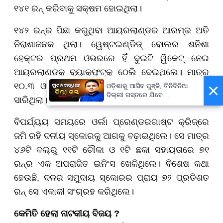
୧୪୧ ରନ୍ କରିବାକୁ ସକ୍ଷମ ହୋଇଥିଲା।
୧୪୨ ରନ୍‌ର ପିଛା କରୁଥିବା ଆୟରଲାଣ୍ଡର ଆରମ୍ଭ ଅତି
ନିରାଶାଜନକ ଥିଲା। ୱେଷ୍ଟଇଣ୍ଡିଜ୍ ବୋଲର ଶନିଶା
ହେକ୍ଟର ପ୍ରଥମ ଓଭରରେ ହିଁ ଦୁଇଟି ୱିକେଟ୍ ନେଇ
ଆୟରଲାଣ୍ଡକୁ ବ୍ୟାକ୍‌ଫୁଟ୍‌କୁ ଠେଲି ଦେଇଥିଲେ। ମାତ୍ର
×
୧୦.୩ ଓଭର ସୁଦ୍ଧା ଆୟରଲାଣ୍ଡ ୫ଟି ୱିକେଟ୍ ହରାଇ
ଓଡ଼ିଶାକୁ ଆସିବ ପୁଞ୍ଜି, ତିନିଦିନିଆ
ଦିଲ୍ଲୀ ଗସ୍ତରେ ଯିବେ
ସାରିଥିଲା।
ମୁଖ୍ୟମନ୍ତ୍ରୀ ମୋହନ ମାଝୀ
ବିପର୍ଯ୍ୟୟ ସମୟରେ ଓର୍ଲା ପ୍ରେଣ୍ଡରଗାଷ୍ଟ କ୍ରିଜ୍‌ରେ
ଜମି ରହି ଦଳୀୟ ସ୍କୋରକୁ ଆଗକୁ ବଢ଼ାଇଥିଲେ। ସେ ମାତ୍ର
୪୬ଟି ବଲ୍‌ରୁ ୧୧ଟି ଚୌକା ଓ ୧ଟି ଛକା ସହାୟତାରେ ୭୧
ରନ୍‌ର ଏକ ଅପରାଜିତ ଇନିଂସ ଖେଳିଥିଲେ। ବିଶେଷ କଥା
ହେଉଛି, ଦଳର ସମୁଦାୟ ସ୍କୋରର ପ୍ରାୟ ୭୨ ପ୍ରତିଶତ
ରନ୍ ସେ ଏକାକୀ ସଂଗ୍ରହ କରିଥିଲେ।
କେମିତି ହେଲା ନାଟକୀୟ ବିଜୟ ?