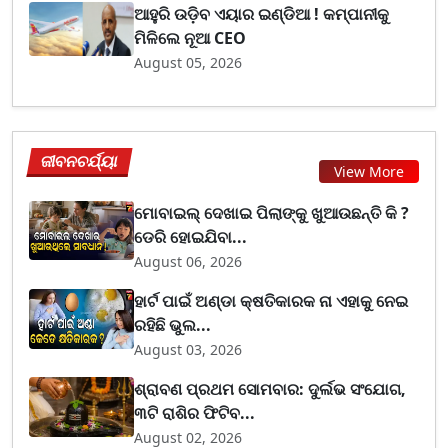
ଆହୁରି ଉଡ଼ିବ ଏୟାର ଇଣ୍ଡିଆ ! କମ୍ପାନୀକୁ
ମିଳିଲେ ନୂଆ CEO
August 05, 2026
ଜୀବନଚର୍ଯ୍ୟା
View More
ମୋବାଇଲ୍ ଦେଖାଇ ପିଲାଙ୍କୁ ଖୁଆଉଛନ୍ତି କି ?
ଡେରି ହୋଇଯିବା...
August 06, 2026
ହାର୍ଟ ପାଇଁ ଅଣ୍ଡା କ୍ଷତିକାରକ ନା ଏହାକୁ ନେଇ
ରହିଛି ଭୁଲ...
August 03, 2026
ଶ୍ରାବଣ ପ୍ରଥମ ସୋମବାର: ଦୁର୍ଲଭ ସଂଯୋଗ,
୩ଟି ରାଶିର ଫିଟିବ...
August 02, 2026