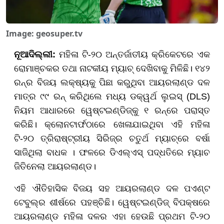
Image: geosuper.tv
ନୂଆଦିଲ୍ଲୀ:
ମହିଳା ଟି-୨୦ ଅନ୍ତର୍ଜାତୀୟ କ୍ରିକେଟରେ ଏକ
ରୋମାଞ୍ଚକର ତଥା ନାଟକୀୟ ମ୍ୟାଚ୍ ଦେଖିବାକୁ ମିଳିଛି। ୧୪୨
ରନ୍‌ର ବିଜୟ ଲକ୍ଷ୍ୟକୁ ପିଛା କରୁଥିବା ଆୟରଲାଣ୍ଡ ଦଳ
ମାତ୍ର ୯୯ ରନ୍ କରିଥିଲେ ମଧ୍ୟ ଡକ୍‌ୱର୍ଥ ଲୁଇସ୍ (DLS)
ନିୟମ ଆଧାରରେ ୱେଷ୍ଟଇଣ୍ଡିଜ୍‌କୁ ୧ ରନ୍‌ରେ ପରାସ୍ତ
କରିଛି। କ୍ଲୋନଟାର୍ଫଠାରେ ଖେଳାଯାଇଥିବା ଏହି ମହିଳା
ଟି-୨୦ ତ୍ରିରାଷ୍ଟ୍ରୀୟ ସିରିଜ୍‌ର ଚତୁର୍ଥ ମ୍ୟାଚ୍‌ରେ ବର୍ଷା
ସାଜିଥିଲା ବାଧକ । ଫଳରେ ଡିଏଲ୍‌ଏସ୍ ପଦ୍ଧତିରେ ମ୍ୟାଚ
ଜିତିନେଲା ଆୟରଲାଣ୍ଡ।
ଏହି ଐତିହାସିକ ବିଜୟ ସହ ଆୟରଲାଣ୍ଡ ଦଳ ପଏଣ୍ଟ
ଟେବୁଲ୍‌ର ଶୀର୍ଷରେ ପହଞ୍ଚିଛି। ୱେଷ୍ଟଇଣ୍ଡିଜ୍ ବିପକ୍ଷରେ
ଆୟରଲାଣ୍ଡ ମହିଳା ଦଳର ଏହା ହେଉଛି ପ୍ରଥମ ଟି-୨୦