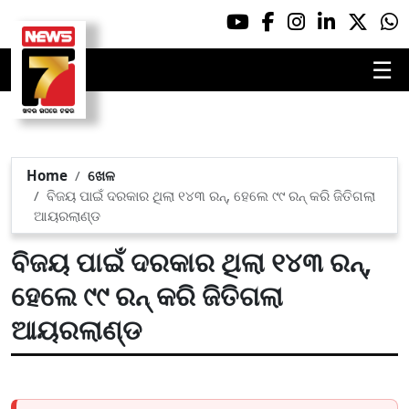
☰
Home
ଖେଳ
ବିଜୟ ପାଇଁ ଦରକାର ଥିଲା ୧୪୩ ରନ୍, ହେଲେ ୯୯ ରନ୍‌ କରି ଜିତିଗଲା
ଆୟରଲାଣ୍ଡ
ବିଜୟ ପାଇଁ ଦରକାର ଥିଲା ୧୪୩ ରନ୍,
ହେଲେ ୯୯ ରନ୍‌ କରି ଜିତିଗଲା
ଆୟରଲାଣ୍ଡ