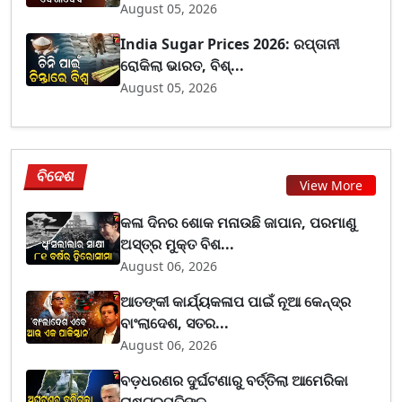
August 05, 2026
India Sugar Prices 2026: ରପ୍ତାନୀ
ରୋକିଲା ଭାରତ, ବିଶ୍...
August 05, 2026
ବିଦେଶ
View More
କଳା ଦିନର ଶୋକ ମନାଉଛି ଜାପାନ, ପରମାଣୁ
ଅସ୍ତ୍ର ମୁକ୍ତ ବିଶ...
August 06, 2026
ଆତଙ୍କୀ କାର୍ଯ୍ୟକଳାପ ପାଇଁ ନୂଆ କେନ୍ଦ୍ର
ବାଂଲାଦେଶ, ସତର...
August 06, 2026
ବଡ଼ଧରଣର ଦୁର୍ଘଟଣାରୁ ବର୍ତ୍ତିଲା ଆମେରିକା