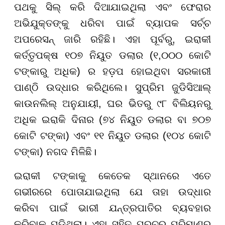
ପଥକୁ ସିଲ୍ କରି ଦିଆଯାଇଥିଲା ଏବଂ ଫେରାର
ଅଭିଯୁକ୍ତଙ୍କୁ ଧରିବା ପାଇଁ ବ୍ୟାପକ ସର୍ଚ୍ଚ
ଅପରେସନ୍ ଜାରି ରହିଛି। ଏହା ପୂର୍ବରୁ, ଇରାକୀ
କର୍ତ୍ତୃପକ୍ଷ ୧୦୭ ନିୟୁତ ଡଲାର (୧,୦୦୦ କୋଟି
ଟଙ୍କାରୁ ଅଧିକ) ର ହଡ଼ପ ହୋଇଥିବା ସରକାରୀ
ପାଣ୍ଠି ଉଦ୍ଧାର କରିଥିଲେ। ସୁପ୍ରିମ ଜୁଡିସିଆଲ୍
କାଉନଲିଲ୍ ଅନୁଯାୟୀ, ଘର ଭିତରୁ ୯୮ ବିଲିୟନରୁ
ଅଧିକ ଇରାକି ଦିନାର (୭୪ ନିୟୁତ ଡଲାର ବା ୭୦୭
କୋଟି ଟଙ୍କା) ଏବଂ ୧୧ ନିୟୁତ ଡଲାର (୧୦୪ କୋଟି
ଟଙ୍କା) ନଗଦ ମିଳିଛି।
ଇରାକୀ ଟଙ୍କାକୁ କେତେକ ସ୍ଥାନରେ ଏତେ
ଗଭୀରରେ ପୋତାଯାଇଥିଲା ଯେ ତାହା ଉଦ୍ଧାର
କରିବା ପାଇଁ ଭାରୀ ଯନ୍ତ୍ରପାତିର ବ୍ୟବହାର
କରିବାକୁ ପଡିଥିଲା। ଏହା ସହିତ ପ୍ରଚୁର ପରିମାଣର