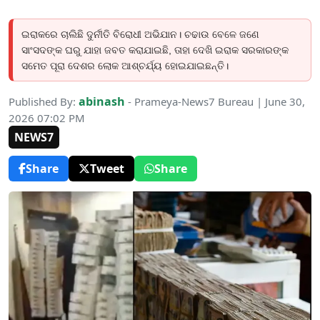
ଇରାକରେ ଚାଲିଛି ଦୁର୍ନୀତି ବିରୋଧୀ ଅଭିଯାନ। ଚଢାଉ ବେଳେ ଜଣେ
ସାଂସଦଙ୍କ ଘରୁ ଯାହା ଜବତ କରାଯାଇଛି, ତାହା ଦେଖି ଇରାକ ସରକାରଙ୍କ
ସମେତ ପୂରା ଦେଶର ଲୋକ ଆଶ୍ଚର୍ଯ୍ୟ ହୋଇଯାଇଛନ୍ତି।
abinash
Published By:
- Prameya-News7 Bureau | June 30,
2026 07:02 PM
NEWS7
Share
Tweet
Share