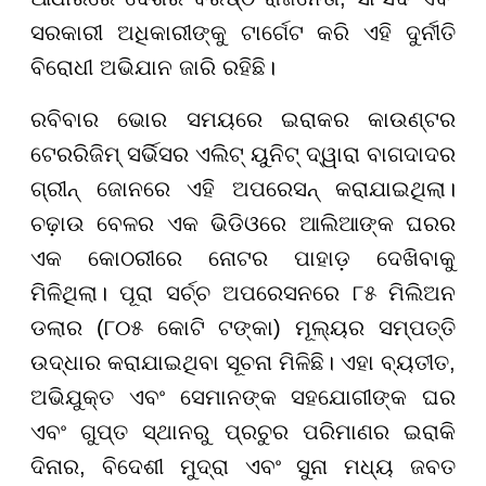
ସରକାରୀ ଅଧିକାରୀଙ୍କୁ ଟାର୍ଗେଟ କରି ଏହି ଦୁର୍ନୀତି
ବିରୋଧୀ ଅଭିଯାନ ଜାରି ରହିଛି।
ରବିବାର ଭୋର ସମୟରେ ଇରାକର କାଉଣ୍ଟର
ଟେରରିଜିମ୍ ସର୍ଭିସର ଏଲିଟ୍ ୟୁନିଟ୍ ଦ୍ୱାରା ବାଗଦାଦର
ଗ୍ରୀନ୍ ଜୋନରେ ଏହି ଅପରେସନ୍ କରାଯାଇଥିଲା।
ଚଢ଼ାଉ ବେଳର ଏକ ଭିଡିଓରେ ଆଲିଆଙ୍କ ଘରର
ଏକ କୋଠରୀରେ ନୋଟର ପାହାଡ଼ ଦେଖିବାକୁ
ମିଳିଥିଲା। ପୂରା ସର୍ଚ୍ଚ ଅପରେସନରେ ୮୫ ମିଲିଅନ
ଡଲାର (୮୦୫ କୋଟି ଟଙ୍କା) ମୂଲ୍ୟର ସମ୍ପତ୍ତି
ଉଦ୍ଧାର କରାଯାଇଥିବା ସୂଚନା ମିଳିଛି। ଏହା ବ୍ୟତୀତ,
ଅଭିଯୁକ୍ତ ଏବଂ ସେମାନଙ୍କ ସହଯୋଗୀଙ୍କ ଘର
ଏବଂ ଗୁପ୍ତ ସ୍ଥାନରୁ ପ୍ରଚୁର ପରିମାଣର ଇରାକି
ଦିନାର, ବିଦେଶୀ ମୁଦ୍ରା ଏବଂ ସୁନା ମଧ୍ୟ ଜବତ