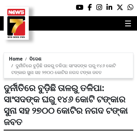
☰
Home
ବିଦେଶ
ଦୁର୍ନୀତିରେ ବୁଡ଼ିଛି ତାଳରୁ ତଳିପା: ସାଂସଦଙ୍କ ଘରୁ ୧୪୬ କୋଟି
ଟଙ୍କାର ସୁନା ସହ ୨୭୦୦ କୋଟିର ନଗଦ ଟଙ୍କା ଜବତ
ଦୁର୍ନୀତିରେ ବୁଡ଼ିଛି ତାଳରୁ ତଳିପା:
ସାଂସଦଙ୍କ ଘରୁ ୧୪୬ କୋଟି ଟଙ୍କାର
ସୁନା ସହ ୨୭୦୦ କୋଟିର ନଗଦ ଟଙ୍କା
ଜବତ