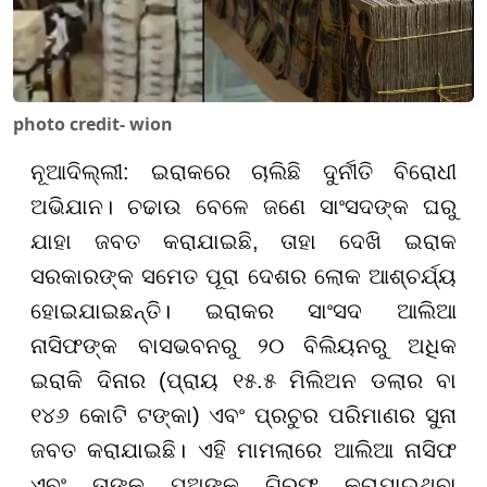
photo credit- wion
ନୂଆଦିଲ୍ଲୀ: ଇରାକରେ ଚାଲିଛି ଦୁର୍ନୀତି ବିରୋଧୀ
ଅଭିଯାନ। ଚଢାଉ ବେଳେ ଜଣେ ସାଂସଦଙ୍କ ଘରୁ
ଯାହା ଜବତ କରାଯାଇଛି, ତାହା ଦେଖି ଇରାକ
ସରକାରଙ୍କ ସମେତ ପୂରା ଦେଶର ଲୋକ ଆଶ୍ଚର୍ଯ୍ୟ
ହୋଇଯାଇଛନ୍ତି। ଇରାକର ସାଂସଦ ଆଲିଆ
ନାସିଫଙ୍କ ବାସଭବନରୁ ୨୦ ବିଲିୟନରୁ ଅଧିକ
ଇରାକି ଦିନାର (ପ୍ରାୟ ୧୫.୫ ମିଲିଅନ ଡଲାର ବା
୧୪୬ କୋଟି ଟଙ୍କା) ଏବଂ ପ୍ରଚୁର ପରିମାଣର ସୁନା
ଜବତ କରାଯାଇଛି। ଏହି ମାମଲାରେ ଆଲିଆ ନାସିଫ
ଏବଂ ତାଙ୍କ ପୁଅଙ୍କୁ ଗିରଫ କରାଯାଇଥିବା