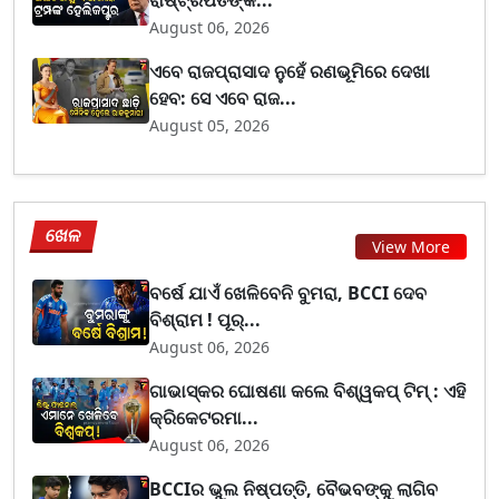
ରାଷ୍ଟ୍ରପତିଙ୍କ...
August 06, 2026
ଏବେ ରାଜପ୍ରାସାଦ ନୁହେଁ ରଣଭୂମିରେ ଦେଖା
ହେବ: ସେ ଏବେ ରାଜ...
August 05, 2026
ଖେଳ
View More
ବର୍ଷେ ଯାଏଁ ଖେଳିବେନି ବୁମରା, BCCI ଦେବ
ବିଶ୍ରାମ ! ପୂର୍...
August 06, 2026
ଗାଭାସ୍କର ଘୋଷଣା କଲେ ବିଶ୍ୱକପ୍ ଟିମ୍ : ଏହି
କ୍ରିକେଟରମା...
August 06, 2026
BCCIର ଭୁଲ ନିଷ୍ପତ୍ତି, ବୈଭବଙ୍କୁ ଲାଗିବ