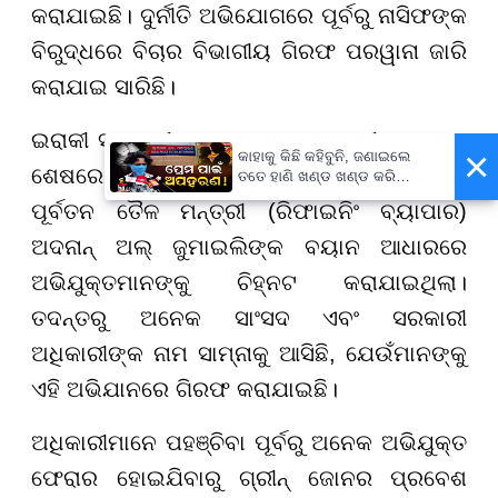
କରାଯାଇଛି। ଦୁର୍ନୀତି ଅଭିଯୋଗରେ ପୂର୍ବରୁ ନାସିଫଙ୍କ
ବିରୁଦ୍ଧରେ ବିଚାର ବିଭାଗୀୟ ଗିରଫ ପରୱାନା ଜାରି
କରାଯାଇ ସାରିଛି।
ଇରାକୀ ସରକାରୀ ଗଣମାଧ୍ୟମ ଅନୁଯାୟୀ, ମେ ମାସ
×
କାହାକୁ କିଛି କହିବୁନି, ଜଣାଇଲେ
ଶେଷରେ ଦୁର୍ନୀତି ଅଭିଯୋଗରେ ଗିରଫ ହୋଇଥିବା
ତତେ ହାଣି ଖଣ୍ଡ ଖଣ୍ଡ କରି
ନଦୀରେ ଭସାଇଦେବୁ...
ପୂର୍ବତନ ତୈଳ ମନ୍ତ୍ରୀ (ରିଫାଇନିଂ ବ୍ୟାପାର)
ଅଦନାନ୍ ଅଲ୍ ଜୁମାଇଲିଙ୍କ ବୟାନ ଆଧାରରେ
ଅଭିଯୁକ୍ତମାନଙ୍କୁ ଚିହ୍ନଟ କରାଯାଇଥିଲା।
ତଦନ୍ତରୁ ଅନେକ ସାଂସଦ ଏବଂ ସରକାରୀ
ଅଧିକାରୀଙ୍କ ନାମ ସାମ୍ନାକୁ ଆସିଛି, ଯେଉଁମାନଙ୍କୁ
ଏହି ଅଭିଯାନରେ ଗିରଫ କରାଯାଇଛି।
ଅଧିକାରୀମାନେ ପହଞ୍ଚିବା ପୂର୍ବରୁ ଅନେକ ଅଭିଯୁକ୍ତ
ଫେରାର ହୋଇଯିବାରୁ ଗ୍ରୀନ୍ ଜୋନର ପ୍ରବେଶ