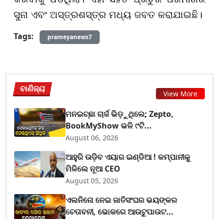
ସୁନା ଏବଂ ଅସ୍ତ୍ରଶସ୍ତ୍ର ମଧ୍ୟ ଜବତ କରାଯାଇଛି।
Tags:
prameyanews7
ବାଣିଜ୍ୟ
View More
ମନଇଚ୍ଛା ଚାର୍ଜ ଭିଡ଼ୁଥିଲେ; Zepto,
BookMyShow ଭଳି ୯ଟି...
August 06, 2026
ଆହୁରି ଉଡ଼ିବ ଏୟାର ଇଣ୍ଡିଆ ! କମ୍ପାନୀକୁ
ମିଳିଲେ ନୂଆ CEO
August 05, 2026
ଏଲନିନୋ ନେଇ ଜାତିସଂଘର ଭୟଙ୍କର
ଚେତାବନୀ, ଭୋକରେ ଆଉଟୁପାଉଟ...