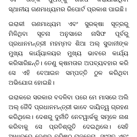
ସ୍ଥାନୀୟ ଗଣମାଧ୍ୟମର ରିପୋର୍ଟ ପ୍ରକାଶ ପାଇଛି।
ଇରାକୀ ଗଣମାଧ୍ୟମ ଏବଂ ସୁରକ୍ଷା ସୂତ୍ରରୁ
ମିଳିଥିବା ସୂଚନା ଅନୁସାରେ ନାସିଫ ପୂର୍ବରୁ
ପ୍ରଧାନମନ୍ତ୍ରୀ ମହମ୍ମଦ ଶିଆ ଅଲ୍ ସୁଦାନୀଙ୍କ
ମୁଖ୍ୟ କାର୍ଯ୍ୟାଳୟର ମୁଖ୍ୟ ଭାବରେ କାର୍ଯ୍ୟ
କରିସାରିଛନ୍ତି। ତେଣୁ କ୍ଷମତାର ଅପବ୍ୟବହାର କରି
ସେ ଏହି ବେଆଇନ ସମ୍ପତ୍ତି ଠୁଳ କରିଥିବା
ଅଭିଯୋଗ ହୋଇଛି।
ଇରାକରେ ସରକାର ବଦଳିବା ପରେ ମେ ମାସରେ ଅଲି
ଅଲ୍ ଜୈଦି ପ୍ରଧାନମନ୍ତ୍ରୀ ଭାବେ
ଦାୟିତ୍ୱ ଗ୍ରହଣ
କରିଥିଲେ।
ଦେଶରୁ ଦୁର୍ନୀତି ନେଟୱାର୍କକୁ ସମୂଳେ ନାଶ
କରିବାକୁ ସେ ପ୍ରତିଶ୍ରୁତି ଦେଇଥିଲେ। ସେହି
ଆଧାରରେ ଦେଶର ବରିଷ୍ଠ ରାଜନେତା, ସାଂସଦ ଏବଂ