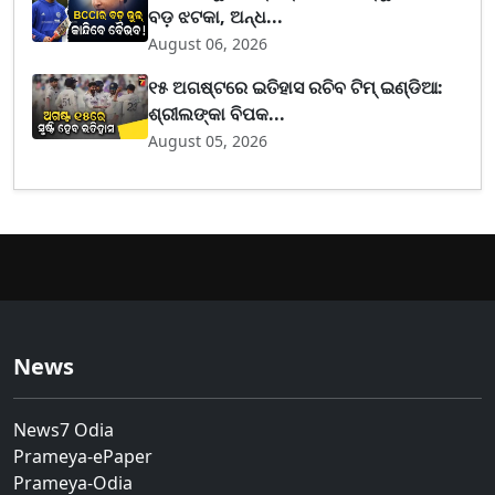
ବଡ଼ ଝଟକା, ଅନ୍ଧ...
August 06, 2026
୧୫ ଅଗଷ୍ଟରେ ଇତିହାସ ରଚିବ ଟିମ୍ ଇଣ୍ଡିଆ:
ଶ୍ରୀଲଙ୍କା ବିପକ...
August 05, 2026
News
News7 Odia
Prameya-ePaper
Prameya-Odia