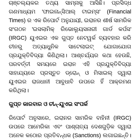
ଚାଞ୍ଚଲ୍ୟକର ତଥ୍ୟ ସାମ୍ନାକୁ ଆସିଛି। ପ୍ରସିଦ୍ଧ
ଗଣମାଧ୍ୟମ 'ଫାଇନାନ୍ସିଆଲ୍ ଟାଇମ୍ସ' (Financial
Times) ର ଏକ ରିପୋର୍ଟ ଅନୁଯାୟୀ, ଇରାନର ଶୀର୍ଷ ସାମରିକ
ସଂଗଠନ 'ଇସଲାମିକ୍ ରିଭୋଲ୍ୟୁସନାରୀ ଗାର୍ଡ କର୍ପସ'
(IRGC) ୟୁଏଇର ଏକ ଗୁପ୍ତ ନେଟୱର୍କ ବ୍ୟବହାର କରି
ଚୀନରୁ ଅତ୍ୟାଧୁନିକ ସାଟେଲାଇଟ୍ ଯୋଗାଯୋଗ
ପ୍ରଯୁକ୍ତିବିଦ୍ୟା କିଣିଥିଲା। ଆଶ୍ଚର୍ଯ୍ୟର କଥା ହେଉଛି,
ପରବର୍ତ୍ତୀ ସମୟରେ ଇରାନ ଏହି ପ୍ରଯୁକ୍ତିବିଦ୍ୟା
ସାହାଯ୍ୟରେ ପ୍ରସ୍ତୁତ ଡ୍ରୋନ୍ ଓ ମିସାଇଲ୍ ଦ୍ୱାରା
ୟୁଏଇର ରାଜଧାନୀ ଆବୁଧାବି ଉପରେ ହିଁ ଆକ୍ରମଣ
କରିଥିଲା।
ଗୁପ୍ତ କାରବାର ଓ ଚୀନ୍-ୟୁଏଇ ସଂପର୍କ
ରିପୋର୍ଟ ଅନୁସାରେ, ଇରାନର ସାମରିକ ବାହିନୀ (IRGC)
ଉପରେ ଆମେରିକା ଏବଂ ପାଶ୍ଚାତ୍ୟ ଦେଶଗୁଡ଼ିକ ଦ୍ୱାରା
ଅନେକ କଠୋର ପ୍ରତିବନ୍ଧକ (Sanctions) ଲଗାଇଛନ୍ତି।