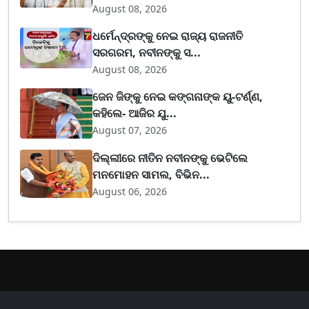
August 08, 2026
ଧର୍ମେନ୍ଦ୍ରଙ୍କୁ ନେଇ ରାଜ୍ୟ ରାଜନୀତି
ସରଗରମ, ନବୀନଙ୍କୁ ସ...
August 08, 2026
ଜେନ ଜିଙ୍କୁ ନେଇ କଙ୍ଗନାଙ୍କ ୟୁ-ଟର୍ଣ୍ଣ,
କହିଲେ- ଆଜିର ଯୁ...
August 07, 2026
ଦିଲ୍ଲୀରେ ନୀତିନ ନବୀନଙ୍କୁ ଭେଟିଲେ
ମନମୋହନ ସାମଲ, ବିଭିନ...
August 06, 2026