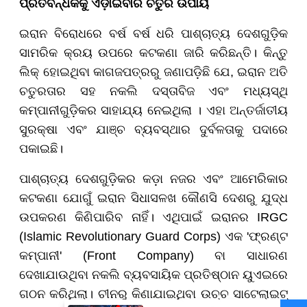
ପ୍ରତିବନ୍ଧକକୁ ଏଡ଼ାଇବାର ଚତୁର ଉପାୟ
ଇରାନ ବିରୋଧରେ ବର୍ଷ ବର୍ଷ ଧରି ପାଶ୍ଚାତ୍ୟ ଦେଶଗୁଡ଼ିକ
ସାମରିକ କ୍ରୟ ଉପରେ କଟକଣା ଜାରି କରିଛନ୍ତି। କିନ୍ତୁ
ଲିକ୍ ହୋଇଥିବା କାଗଜପତ୍ରରୁ ଜଣାପଡ଼ିଛି ଯେ, ଇରାନ ଅତି
ଚତୁରତାର ସହ ନକଲି ଦସ୍ତାବିଜ ଏବଂ ମଧ୍ୟସ୍ଥି
କମ୍ପାନୀଗୁଡ଼ିକର ସାହାଯ୍ୟ ନେଇଥିଲା । ଏହା ଅନ୍ତର୍ଜାତୀୟ
ସୁରକ୍ଷା ଏବଂ ଯାଞ୍ଚ ବ୍ୟବସ୍ଥାର ଦୁର୍ବଳତାକୁ ପଦାରେ
ପକାଇଛି।
ପାଶ୍ଚାତ୍ୟ ଦେଶଗୁଡ଼ିକର କଡ଼ା ନଜର ଏବଂ ଆମେରିକାର
କଟକଣା ଯୋଗୁଁ ଇରାନ ସିଧାସଳଖ କୌଣସି ଦେଶରୁ ଯୁଦ୍ଧ
ଉପକରଣ କିଣିପାରିବ ନାହିଁ। ଏଥିପାଇଁ ଇରାନର IRGC
(Islamic Revolutionary Guard Corps) ଏକ 'ଫ୍ରଣ୍ଟ
କମ୍ପାନୀ' (Front Company) ବା ସାଧାରଣ
ଦେଖାଯାଉଥିବା ନକଲି ବ୍ୟବସାୟିକ ପ୍ରତିଷ୍ଠାନ ୟୁଏଇରେ
ଗଠନ କରିଥିଲା। ଚୀନରୁ କିଣାଯାଇଥିବା ଉଚ୍ଚ ସାଟେଲାଇଟ୍