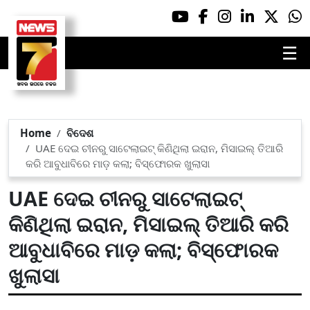
☰
Home
ବିଦେଶ
UAE ଦେଇ ଚୀନରୁ ସାଟେଲାଇଟ୍ କିଣିଥିଲା ଇରାନ, ମିସାଇଲ୍ ତିଆରି
କରି ଆବୁଧାବିରେ ମାଡ଼ କଲା; ବିସ୍ଫୋରକ ଖୁଲାସା
UAE ଦେଇ ଚୀନରୁ ସାଟେଲାଇଟ୍
କିଣିଥିଲା ଇରାନ, ମିସାଇଲ୍ ତିଆରି କରି
ଆବୁଧାବିରେ ମାଡ଼ କଲା; ବିସ୍ଫୋରକ
ଖୁଲାସା