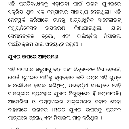
ଏହି ପ୍ରତିବନ୍ଧକକୁ ଏଡ଼ାଇବା ପାଇଁ ଇରାନ ୟୁଏଇରେ
ସକ୍ରିୟ ଥିବା ଏକ କମ୍ପାନୀର ସାହାଯ୍ୟ ନେଇଥିଲା। ଏହି
ନେଟୱର୍କ ଜରିଆରେ ଚୀନରୁ ଅତ୍ୟାଧୁନିକ ସାଟେଲାଇଟ୍
କମ୍ୟୁନିକେସନ ଉପକରଣ କିଣାଯାଇଥିଲା, ଯାହା
ସେମାନଙ୍କର ଡ୍ରୋନ୍ ଏବଂ ବାଲିଷ୍ଟିକ୍ ମିସାଇଲ୍
କାର୍ଯ୍ୟକ୍ରମ ପାଇଁ ଅତ୍ୟନ୍ତ ଜରୁରୀ ।
ୟୁଏଇ ଉପରେ ଆକ୍ରମଣ
ଏହି ଘଟଣାର ସବୁଠାରୁ ବଡ଼ ଏବଂ ଚିନ୍ତାଜନକ ଦିଗ ହେଉଛି,
ଯେଉଁ ୟୁଏଇର ମାଟିକୁ ବ୍ୟବହାର କରି ଇରାନ ଏହି ଗୁପ୍ତ
ଜ୍ଞାନକୌଶଳ ହାସଲ କରିଥିଲା, ପରବର୍ତ୍ତୀ ସମୟରେ ସେହି
ସାମଗ୍ରୀର ବ୍ୟବହାର ୟୁଏଇ ବିରୁଦ୍ଧରେ ହିଁ କରାଯାଇଛି।
ଆମେରିକା ଓ ଇସ୍ରାଏଲର ଆକ୍ରମଣର ଜବାବ ଦେବା
ବାହାନାରେ ଇରାନର IRGC ୟୁଏଇ ଉପରକୁ ପ୍ରବଳ
ମାତ୍ରାରେ ଡ୍ରୋନ୍ ଏବଂ ମିସାଇଲ୍ ମାଡ଼ କରିଥିଲା ।