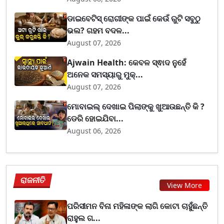
ଡାଇବେଟିସ୍ ରୋଗୀଙ୍କ ପାଇଁ କେଉଁ ରୁଟି ସବୁଠୁ
ଭଲ? ଗହମ ବଦଳ...
August 07, 2026
Ajwain Health: କେବଳ ସ୍ଵାଦ ନୁହେଁ
ଅନେକ ସମସ୍ୟାରୁ ମୁକ୍...
August 07, 2026
ମୋବାଇଲ୍ ଦେଖାଇ ପିଲାଙ୍କୁ ଖୁଆଉଛନ୍ତି କି ?
ଡେରି ହୋଇଯିବା...
August 06, 2026
ରାଜନୀତି
View More
ପରିସୀମନ ବିନା ମହିଳାଙ୍କ ଲାଗି କୋଟା ଚାହୁଁଛନ୍ତି
ରାହୁଲ ଗ...