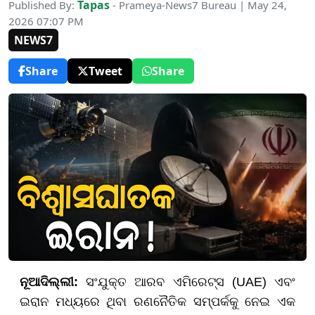
Tapas
Published By:
- Prameya-News7 Bureau | May 24,
2026 07:07 PM
NEWS7
Share
Tweet
Share
ନୂଆଦିଲ୍ଲୀ:
ସଂଯୁକ୍ତ ଆରବ ଏମିରେଟ୍ସ (UAE) ଏବଂ
ଇରାନ ମଧ୍ୟରେ ଥିବା ରଣନୈତିକ ସମ୍ପର୍କକୁ ନେଇ ଏକ