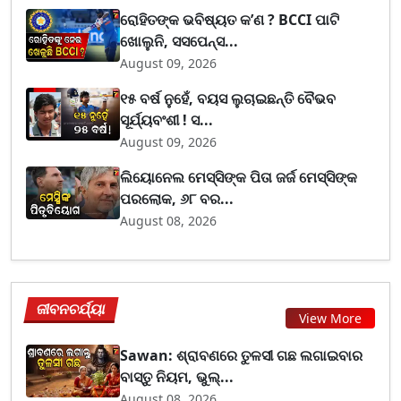
ରୋହିତଙ୍କ ଭବିଷ୍ୟତ କ’ଣ ? BCCI ପାଟି
ଖୋଲୁନି, ସସପେନ୍ସ...
August 09, 2026
୧୫ ବର୍ଷ ନୁହେଁ, ବୟସ ଲୁଚାଇଛନ୍ତି ବୈଭବ
ସୂର୍ଯ୍ୟବଂଶୀ ! ସ...
August 09, 2026
ଲିୟୋନେଲ ମେସ୍ସିଙ୍କ ପିତା ଜର୍ଜ ମେସ୍ସିଙ୍କ
ପରଲୋକ, ୬୮ ବର...
August 08, 2026
ଜୀବନଚର୍ଯ୍ୟା
View More
Sawan: ଶ୍ରାବଣରେ ତୁଳସୀ ଗଛ ଲଗାଇବାର
ବାସ୍ତୁ ନିୟମ, ଭୁଲ୍...
August 08, 2026