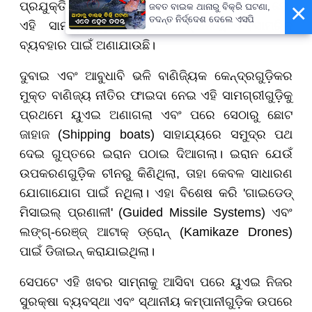
×
ପ୍ରଯୁକ୍ତିବିଦ୍ୟାର କାଗଜପତ୍ରରେ ଦର୍ଶାଯାଇଥିଲା ଯେ,
ଜବତ ବାଇକ ଥାନାରୁ ବିକ୍ରି ଘଟଣା,
ତଦନ୍ତ ନିର୍ଦ୍ଦେଶ ଦେଲେ ଏସପି
ଏହି ସାମଗ୍ରୀଗୁଡ଼ିକ ୟୁଏଇର ସ୍ଥାନୀୟ ବେସାମରିକ
ବ୍ୟବହାର ପାଇଁ ଅଣାଯାଉଛି।
ଦୁବାଇ ଏବଂ ଆବୁଧାବି ଭଳି ବାଣିଜ୍ୟିକ କେନ୍ଦ୍ରଗୁଡ଼ିକର
ମୁକ୍ତ ବାଣିଜ୍ୟ ନୀତିର ଫାଇଦା ନେଇ ଏହି ସାମଗ୍ରୀଗୁଡ଼ିକୁ
ପ୍ରଥମେ ୟୁଏଇ ଅଣାଗଲା ଏବଂ ପରେ ସେଠାରୁ ଛୋଟ
ଜାହାଜ (Shipping boats) ସାହାଯ୍ୟରେ ସମୁଦ୍ର ପଥ
ଦେଇ ଗୁପ୍ତରେ ଇରାନ ପଠାଇ ଦିଆଗଲା। ଇରାନ ଯେଉଁ
ଉପକରଣଗୁଡ଼ିକ ଚୀନରୁ କିଣିଥିଲା, ତାହା କେବଳ ସାଧାରଣ
ଯୋଗାଯୋଗ ପାଇଁ ନଥିଲା। ଏହା ବିଶେଷ କରି 'ଗାଇଡେଡ୍
ମିସାଇଲ୍ ପ୍ରଣାଳୀ' (Guided Missile Systems) ଏବଂ
ଲଙ୍ଗ୍-ରେଞ୍ଜ୍ ଆଟାକ୍ ଡ୍ରୋନ୍ (Kamikaze Drones)
ପାଇଁ ଡିଜାଇନ୍ କରାଯାଇଥିଲା।
ସେପଟେ ଏହି ଖବର ସାମ୍ନାକୁ ଆସିବା ପରେ ୟୁଏଇ ନିଜର
ସୁରକ୍ଷା ବ୍ୟବସ୍ଥା ଏବଂ ସ୍ଥାନୀୟ କମ୍ପାନୀଗୁଡ଼ିକ ଉପରେ