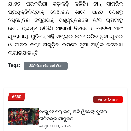
ଯାଞ୍ଚ ପ୍ରକ୍ରିୟା କଡ଼ାକଡ଼ି କରିଛି। ଚୀନ୍ ସାମରିକ
ପ୍ରଯୁକ୍ତିବିଦ୍ୟାକୁ ବେଆଇନ ଭାବେ ଅନ୍ୟ ଦେଶକୁ
ହସ୍ତାନ୍ତର କରୁଥିବାରୁ ବିଶ୍ୱସ୍ତରରେ ତା’ର ଭୂମିକାକୁ
ନେଇ ପ୍ରଶ୍ନ ଉଠିଛି। ଆଗାମୀ ଦିନରେ ଆମେରିକା ଏବଂ
ୟୁରୋପୀୟ ୟୁନିଅନ୍ ଏହି ସପ୍ଲାଇ ଚେନ ଜଡ଼ିତ ଥିବା ୟୁଏଇ
ଓ ଚୀନର କମ୍ପାନୀଗୁଡ଼ିକ ଉପରେ ନୂଆ ଆର୍ଥିକ କଟକଣା
ଲଗାଇପାରନ୍ତି।
Tags:
USA-Iran-Israel War
ଖେଳ
View More
୨୪ରୁ ୨୧ ବଲ୍ ଡଟ୍, ୩ଟି ୱିକେଟ୍: ସୁନୀଲ
ନାରିନଙ୍କ ଯାଦୁକର...
August 09, 2026