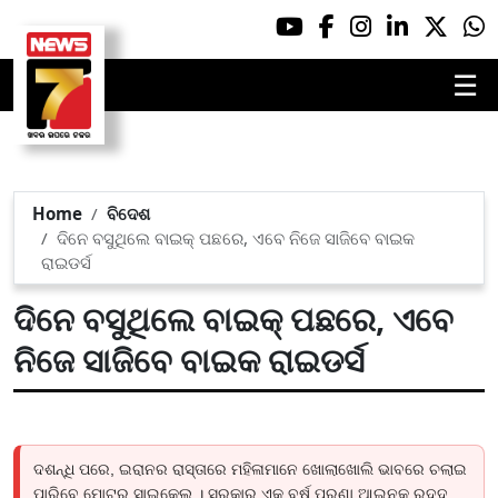
☰
Home
ବିଦେଶ
ଦିନେ ବସୁଥିଲେ ବାଇକ୍‌ ପଛରେ, ଏବେ ନିଜେ ସାଜିବେ ବାଇକ
ରାଇଡର୍ସ
ଦିନେ ବସୁଥିଲେ ବାଇକ୍‌ ପଛରେ, ଏବେ
ନିଜେ ସାଜିବେ ବାଇକ ରାଇଡର୍ସ
ଦଶନ୍ଧି ପରେ, ଇରାନର ରାସ୍ତାରେ ମହିଳାମାନେ ଖୋଲାଖୋଲି ଭାବରେ ଚଲାଇ
ପାରିବେ ମୋଟର ସାଇକେଲ । ସରକାର ଏକ ବର୍ଷ ପୁରୁଣା ଆଇନକୁ ରଦ୍ଦ