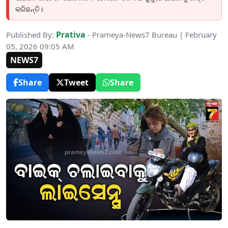
କରିଛନ୍ତି।
Prativa
Published By:
- Prameya-News7 Bureau | February
05, 2026 09:05 AM
NEWS7
Share
Tweet
Share