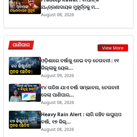
ଯନ୍ତ୍ରଣାଦାୟକ ମୁହୂର୍ତ୍ତକୁ ମ...
August 08, 2026
ପାଣିପାଗ
View More
ଓଡ଼ିଶାରେ ବର୍ଷାକୁ ନେଇ ବଡ଼ ଚେତାବନୀ : ୧୧
ଜିଲ୍ଲାକୁ ୟେଲ...
August 09, 2026
୧୪ ତାରିଖ ଯାଏ ବର୍ଷା ସମ୍ଭାବନା, ଚେତାବନୀ
ଦେଲା ପାଣିପାଗ...
August 08, 2026
Heavy Rain Alert : ଲାଗି ରହିବ ଲଘୁଚାପ
ବର୍ଷା, ୧୭ ଜିଲ୍...
August 08, 2026