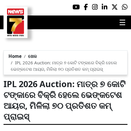
☰
Home
ଖେଳ
IPL 2026 Auction: ମାତ୍ର ୭ କୋଟି ଟଙ୍କାରେ ବିକ୍ରି ହେଲେ
ଭେଙ୍କଟେଶ ଆୟର, ମିଳିଲା ୭୦ ପ୍ରତିଶତ କମ୍ ପ୍ରାଇସ୍‌
IPL 2026 Auction: ମାତ୍ର ୭ କୋଟି
ଟଙ୍କାରେ ବିକ୍ରି ହେଲେ ଭେଙ୍କଟେଶ
ଆୟର, ମିଳିଲା ୭୦ ପ୍ରତିଶତ କମ୍
ପ୍ରାଇସ୍‌