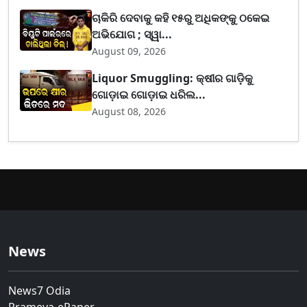
ଚାକିରି ଦେବାକୁ କହି ୧୫ରୁ ଅଧିକଙ୍କୁ ଠକେଇ
ଅଭିଯୋଗ ; ସ୍ୱା...
August 09, 2026
Liquor Smuggling: କ୍ଷୀର ଗାଡ଼ିକୁ
ଗୋଡ଼ାଇ ଗୋଡ଼ାଇ ଧରିଲ...
August 08, 2026
News
News7 Odia