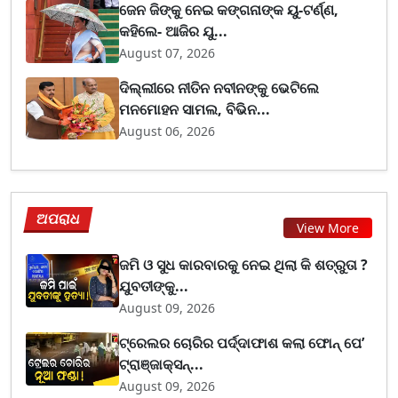
ଜେନ ଜିଙ୍କୁ ନେଇ କଙ୍ଗନାଙ୍କ ୟୁ-ଟର୍ଣ୍ଣ,
କହିଲେ- ଆଜିର ଯୁ...
August 07, 2026
ଦିଲ୍ଲୀରେ ନୀତିନ ନବୀନଙ୍କୁ ଭେଟିଲେ
ମନମୋହନ ସାମଲ, ବିଭିନ...
August 06, 2026
ଅପରାଧ
View More
ଜମି ଓ ସୁଧ କାରବାରକୁ ନେଇ ଥିଲା କି ଶତ୍ରୁତା ?
ଯୁବତୀଙ୍କୁ...
August 09, 2026
ଟ୍ରେଲର ଚୋରିର ପର୍ଦ୍ଦାଫାଶ କଲା ଫୋନ୍ ପେ’
ଟ୍ରାଞ୍ଜାକ୍ସନ୍...
August 09, 2026