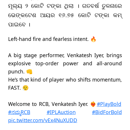
ମୂଲ୍ୟ ୨ କୋଟି ଟଙ୍କା ଥିଲା । ଗତବର୍ଷ ତୁଳନାରେ
ଭେଙ୍କଟେଶ ଆୟର ୧୬.୭୫ କୋଟି ଟଙ୍କା କମ୍
ପାଇବେ ।
Left-hand fire and fearless intent. 🔥
A big stage performer, Venkatesh Iyer, brings
explosive top-order power and all-around
punch. 👊
He’s that kind of player who shifts momentum,
FAST. 😮‍💨
Welcome to RCB, Venkatesh Iyer. ❤️‍🔥
#PlayBold
#ನಮ್ಮRCB
#IPLAuction
#BidForBold
pic.twitter.com/vEx4NuXUDD