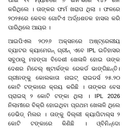
କରିଥିଲେ । ତାଙ୍କର ଫର୍ମ ଖରାପ ଥିଲା । ଫଳରେ
୨୦୨୫ରେ କେବଳ ଗୋଟିଏ ଅର୍ଦ୍ଧଶତକ ହାସଲ କରି
ପାରିଥିଲେ ଆୟର ।
ଆଇପିଏଲ ୨୦୨୬ ଅକ୍ସନରେ ଅଷ୍ଟ୍ରେଲୀୟ
ବ୍ୟାଟର କ୍ୟାମେରନ୍ ଗ୍ରୀନ୍ ଏବେ IPL ଇତିହାସର
ସବୁଠାରୁ ମହଙ୍ଗା ବିଦେଶୀ ଖେଳାଳି ହୋଇ ତାଙ୍କ
ଦେଶର ମିଚେଲ୍ ଷ୍ଟାର୍କଙ୍କ ରେକର୍ଡ ଭାଙ୍ଗିଛନ୍ତି।
ଗ୍ରୀନଙ୍କୁ କୋଲକାତା ନାଇଟ୍ ରାଇଡର୍ସ ୨୫.୨୦
କୋଟି ଟଙ୍କାରେ କ୍ରୟ କରିଛି । ତାଙ୍କର ବେସ
ପ୍ରାଇସ୍ ୨ କୋଟି ଟଙ୍କା ଥିଲା । IPL 2026
ନିଲାମୀରେ ବିକ୍ରି ହୋଇଥିବା ପ୍ରଥମ ଖେଳାଳି ଥିଲେ
ଡେଭିଡ୍ ମିଲର । ତାଙ୍କୁ ଦିଲ୍ଲୀ କ୍ୟାପିଟାଲ୍ସ ୨
କୋଟି ଟଙ୍କାରେ କିଣିଛି । ଓ୍ବିନିନ୍ଦୋ