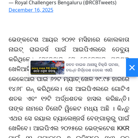
— Royal Challengers Bengaluru (@RCBTweets)
December 16, 2025
ଭେଙ୍କଟେଶ ଆୟର ୨୦୨୧ ମସିହାରେ କୋଲକାତା
ନାଇଟ୍ ରାଇଡର୍ସ ପାଇଁ ଆଇପିଏଲରେ ଡେବ୍ୟୁ
କରିଥିଲେ। ସେବେଠାରୁ ସେ କେକେଆର ପକ୍ଷରୁ
×
ଜବତ ବାଇକ ଥାନାରୁ ବିକ୍ରି ଘଟଣା,
ଖେଳିଆସିଛନ୍ତି । ୨୦୨୧ ରୁ ୨୦୨୫ ପର୍ଯ୍ୟନ୍ତ, ସେ
ତଦନ୍ତ ନିର୍ଦ୍ଦେଶ ଦେଲେ ଏସପି
କେକେଆର ପାଇଁ ୬୨ଟି ମ୍ୟାଚ୍ ଖେଳି ୨୯.୯୫ ହାରରେ
୧୪୬୮ ରନ୍ କରିଥିଲେ। ସେ ଆଇପିଏଲରେ ଗୋଟିଏ
ଶତକ ଏବଂ ୧୨ଟି ଅର୍ଦ୍ଧଶତକ ହାସଲ କରିଛନ୍ତି।
ତାଙ୍କ ନାମରେ ତିନୋଟି ୱିକେଟ ମଧ୍ୟ ଅଛି । କିନ୍ତୁ
ଏଥର ସେ ରୟାଲ ଚ୍ୟାଲେଞ୍ଜର୍ସ ବେଙ୍ଗାଲୁରୁ ପାଇଁ
ଖେଳିବେ। ଆଇପିଏଲ ୨୦୨୫ରେ ଭେଙ୍କଟେଶ KKR
ପାଇଁ ୧୧ ମ୍ୟାଚରେ ୭ ଇନିଂସରେ ୧୪୨ ରନ