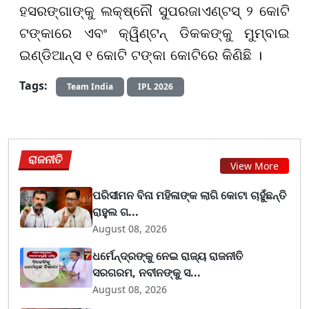
ହସରଙ୍ଗାଙ୍କୁ ଲକ୍ଷ୍ନୌ ସୁପରଜାଏଣ୍ଟସ୍ ୨ କୋଟି
ଟଙ୍କାରେ ଏବଂ କ୍ୱିଣ୍ଟନ୍ ଡିକକଙ୍କୁ ମୁମ୍ବାଇ
ଇଣ୍ଡିଆନ୍ସ ୧ କୋଟି ଟଙ୍କା କୋଟିରେ କିଣିଛି ।
Tags:
Team India
IPL 2026
ରାଜନୀତି
View More
ପରିସୀମନ ବିନା ମହିଳାଙ୍କ ଲାଗି କୋଟା ଚାହୁଁଛନ୍ତି
ରାହୁଲ ଗ...
August 08, 2026
ଧର୍ମେନ୍ଦ୍ରଙ୍କୁ ନେଇ ରାଜ୍ୟ ରାଜନୀତି
ସରଗରମ, ନବୀନଙ୍କୁ ସ...
August 08, 2026