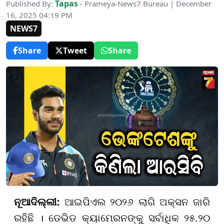
Tapas
Published By:
- Prameya-News7 Bureau | December
16, 2025 04:19 PM
NEWS7
Share
Tweet
Share
ନୂଆଦିଲ୍ଲୀ:
ଆଇପିଏଲ ୨୦୨୬ ଲାଗି ଅକ୍ସନ ଜାରି
ରହିଛି । ଡେଭିଡ କ୍ୟାମେରନଙ୍କୁ ସର୍ବାଧିକ ୨୫.୨୦