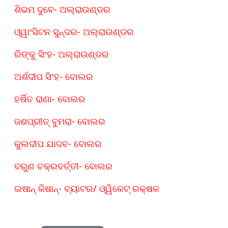
ଶିଭମ ଦୁବେ- ଅଲ୍‌ରାଉଣ୍ଡର
ଓ୍ୱାଂସିଟନ ସୁନ୍ଦର- ଅଲ୍‌ରାଉଣ୍ଡର
ରିଙ୍କୁ ସିଂହ- ଅଲ୍‌ରାଉଣ୍ଡର
ଅର୍ଶଦୀପ ସିଂହ- ବୋଲର
ହର୍ଷିତ ରାଣା- ବୋଲର
ଜଶପ୍ରୀତ୍ ବୁମରା- ବୋଲର
କୁଲଦୀପ ଯାଦବ- ବୋଲର​​​​​​​
ବରୁଣ ଚକ୍ରବର୍ତ୍ତୀ- ବୋଲର
ଇଷାନ୍‌ କିଷାନ୍‌- ବ୍ୟାଟର/ ଓ୍ୱିକେଟ୍‌ ରକ୍ଷକ