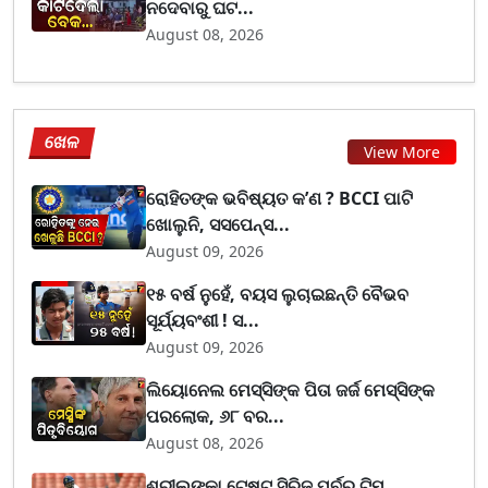
ନଦେବାରୁ ଘଟ...
August 08, 2026
ଖେଳ
View More
ରୋହିତଙ୍କ ଭବିଷ୍ୟତ କ’ଣ ? BCCI ପାଟି
ଖୋଲୁନି, ସସପେନ୍ସ...
August 09, 2026
୧୫ ବର୍ଷ ନୁହେଁ, ବୟସ ଲୁଚାଇଛନ୍ତି ବୈଭବ
ସୂର୍ଯ୍ୟବଂଶୀ ! ସ...
August 09, 2026
ଲିୟୋନେଲ ମେସ୍ସିଙ୍କ ପିତା ଜର୍ଜ ମେସ୍ସିଙ୍କ
ପରଲୋକ, ୬୮ ବର...
August 08, 2026
ଶ୍ରୀଲଙ୍କା ଟେଷ୍ଟ ସିରିଜ୍‌ ପୂର୍ବରୁ ଟିମ୍‌