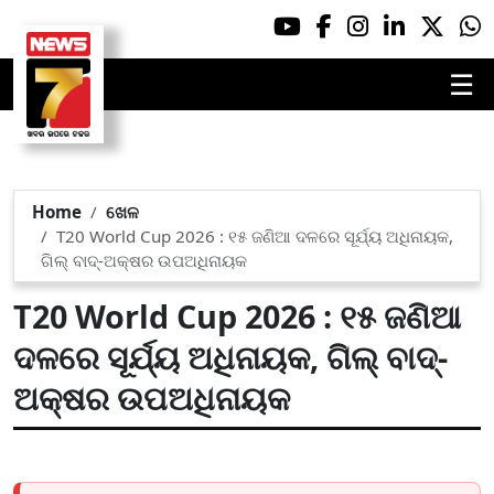
☰
Home
ଖେଳ
T20 World Cup 2026 : ୧୫ ଜଣିଆ ଦଳରେ ସୂର୍ଯ୍ୟ ଅଧିନାୟକ,
ଗିଲ୍‌ ବାଦ୍‌-ଅକ୍ଷର ଉପଅଧିନାୟକ
T20 World Cup 2026 : ୧୫ ଜଣିଆ
ଦଳରେ ସୂର୍ଯ୍ୟ ଅଧିନାୟକ, ଗିଲ୍‌ ବାଦ୍‌-
ଅକ୍ଷର ଉପଅଧିନାୟକ