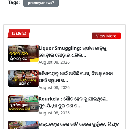
Tags:
prameyanews7
ଅପରାଧ
View More
Liquor Smuggling: କ୍ଷୀର ଗାଡ଼ିକୁ
ଗୋଡ଼ାଇ ଗୋଡ଼ାଇ ଧରିଲ...
August 08, 2026
ଛତିଶଗଡ଼ରୁ ଧାଇଁ ଆସିଛି ମାଆ, ଝିଅକୁ ନେବା
ପାଇଁ ସ୍ୱାମୀ ସ...
August 08, 2026
Rourkela : ଶୌଚ ହେବାକୁ ଯାଇଥିଲେ,
ମୁଖାପିନ୍ଧା ଦୁଇ ଜଣ ପ...
August 08, 2026
ଉଦ୍ଧବଙ୍କ ବେକ କାଟି ଦେଲେ ଦୁର୍ବୃତ୍ତ, ଲିଫ୍ଟ