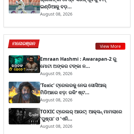
ଇଣ୍ଡିଆକୁ ବଡ଼...
August 08, 2026
ମନୋରଞ୍ଜନ
View More
Emraan Hashmi : Awarapan-2 ରୁ
ମୋଟା ଅଙ୍କର ଟଙ୍କା ନ...
August 09, 2026
'Toxic' ଟ୍ରେଲରକୁ ନେଇ ସୋସିଆଲ୍
ମିଡିଆରେ ଝଡ଼: ରକିଂ ଷ୍ଟ...
August 08, 2026
TOXIC ଟ୍ରେଲର୍ ଆଉଟ୍: ଆକ୍ସନ୍ ମାମଲାରେ
'ପୁଷ୍ପା' ଓ 'ଏନି...
August 08, 2026