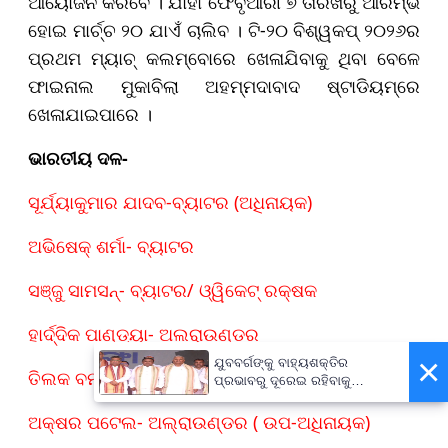
ଆୟୋଜନ କରିବେ । ଯାହା ଫେବୃଆରୀ ୭ ତାରିଖରୁ ଆରମ୍ଭ
ହୋଇ ମାର୍ଚ୍ଚ ୨୦ ଯାଏଁ ଚାଲିବ । ଟି-୨୦ ବିଶ୍ୱକପ୍‌ ୨୦୨୬ର
ପ୍ରଥମ ମ୍ୟାଚ୍‌ କଲମ୍ବୋରେ ଖେଳାଯିବାକୁ ଥିବା ବେଳେ
ଫାଇନାଲ ମୁକାବିଲା ଅହମ୍ମଦାବାଦ ଷ୍ଟାଡିୟମ୍‌ରେ
ଖେଳାଯାଇପାରେ ।
ଭାରତୀୟ ଦଳ-
ସୂର୍ଯ୍ୟାକୁମାର ଯାଦବ-ବ୍ୟାଟର (ଅଧିନାୟକ)
ଅଭିଷେକ୍ ଶର୍ମା- ବ୍ୟାଟର
ସଞ୍ଜୁ ସାମସନ୍‌- ବ୍ୟାଟର/ ଓ୍ୱିକେଟ୍‌ ରକ୍ଷକ
ହାର୍ଦ୍ଦିକ ପାଣ୍ଡ୍ୟା- ଅଲରାଉଣ୍ଡର
×
ଯୁବବର୍ଗଙ୍କୁ ବାହ୍ୟଶକ୍ତିର
ତିଲକ ବର୍ମା- ଅଲ୍‌ରାଉଣ୍ଡର
ପ୍ରଭାବରୁ ଦୂରେଇ ରହିବାକୁ
ଆହ୍ୱାନ, ରାଜ୍ୟବ୍ୟାପୀ ‘ଘରେ
ଘରେ ତ୍ରିରଙ୍ଗା’ ଅଭିଯାନ
ଅକ୍ଷର ପଟେଲ- ଅଲ୍‌ରାଉଣ୍ଡର ( ଉପ-ଅଧିନାୟକ)