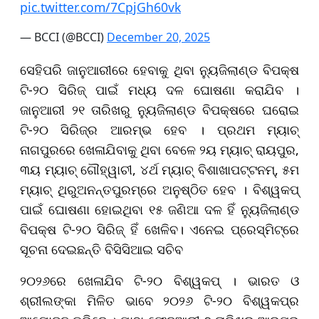
pic.twitter.com/7CpjGh60vk
— BCCI (@BCCI)
December 20, 2025
ସେହିପରି ଜାନୁଆରୀରେ ହେବାକୁ ଥିବା ନ୍ୟୁଜିଲାଣ୍ଡ ବିପକ୍ଷ
ଟି-୨୦ ସିରିଜ୍‌ ପାଇଁ ମଧ୍ୟ ଦଳ ଘୋଷଣା କରାଯିବ ।
ଜାନୁଆରୀ ୨୧ ତାରିଖରୁ ନ୍ୟୁଜିଲାଣ୍ଡ ବିପକ୍ଷରେ ଘରୋଇ
ଟି-୨୦ ସିରିଜ୍‌ର ଆରମ୍ଭ ହେବ । ପ୍ରଥମ ମ୍ୟାଚ୍‌
ନାଗପୁରରେ ଖେଳାଯିବାକୁ ଥିବା ବେଳେ ୨ୟ ମ୍ୟାଚ୍‌ ରାୟପୁର,
୩ୟ ମ୍ୟାଚ୍‌ ଗୌହ୍ୱାଚୀ, ୪ର୍ଥ ମ୍ୟାଚ୍‌ ବିଶାଖାପଟ୍ଟନମ୍‌, ୫ମ
ମ୍ୟାଚ୍‌ ଥିରୁଅନନ୍ତପୁରମ୍‌ରେ ଅନୁଷ୍ଠିତ ହେବ । ବିଶ୍ୱକପ୍‌
ପାଇଁ ଘୋଷଣା ହୋଇଥିବା ୧୫ ଜଣିଆ ଦଳ ହିଁ ନ୍ୟୁଜିଲାଣ୍ଡ
ବିପକ୍ଷ ଟି-୨୦ ସିରିଜ୍‌ ହିଁ ଖେଳିବ। ଏନେଇ ପ୍ରେସ୍‌ମିଟ୍‌ରେ
ସୂଚନା ଦେଇଛନ୍ତି ବିସିସିଆଇ ସଚିବ
୨୦୨୬ରେ ଖେଳାଯିବ ଟି-୨୦ ବିଶ୍ୱକପ୍‌ । ଭାରତ ଓ
ଶ୍ରୀଲଙ୍କା ମିଳିତ ଭାବେ ୨୦୨୬ ଟି-୨୦ ବିଶ୍ୱକପ୍‌ର