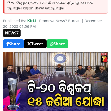
ଟି-୨୦ ବିଶ୍ୱକପ୍‌ ୨୦୨୬ । ୧୫ ଜଣିଆ ଦଳରେ ସୂର୍ଯ୍ୟ କୁମାର ଯାଦବ
ଅଧିନାୟକ। ଅକ୍ଷର ପଟେଲ ଉପଅଧିନାୟକ ।
Kirti
Published By:
- Prameya-News7 Bureau | December
20, 2025 01:56 PM
NEWS7
Share
Tweet
Share