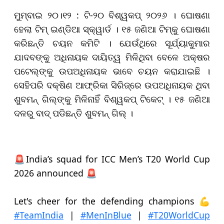
ମୁମ୍ବାଇ ୨୦।୧୨ : ଟି-୨୦ ବିଶ୍ୱକପ୍‌ ୨୦୨୬ । ଘୋଷଣା
ହେଲା ଟିମ୍‌ ଇଣ୍ଡିଆ ସ୍କ୍ୱାର୍ଡ । ୧୫ ଜଣିଆ ଟିମ୍‌କୁ ଘୋଷଣା
କରିଛନ୍ତି ଚୟନ କମିଟି । ଯେଉଁଥିରେ ସୂର୍ଯ୍ୟାକୁମାର
ଯାଦବଙ୍କୁ ଅଧିନାୟକ ଦାୟିତ୍ୱ ମିଳିଥିବା ବେଳେ ଅକ୍ଷର
ପଟେଲ୍‌ଙ୍କୁ ଉପଅଧିନାୟକ ଭାବେ ଚୟନ କରାଯାଇଛି ।
ସେହିପରି ଦକ୍ଷିଣ ଆଫ୍ରିକା ସିରିଜ୍‌ରେ ଉପଅଧିନାୟକ ଥିବା
ଶୁବମନ୍‌ ଗିଲ୍‌ଙ୍କୁ ମିଳିନାହିଁ ବିଶ୍ୱକପ୍‌ ଟିକେଟ୍‌ । ୧୫ ଜଣିଆ
ଦଳରୁ ବାଦ୍‌ ପଡିଛନ୍ତି ଶୁବମନ୍‌ ଗିଲ୍‌ ।
🚨India’s squad for ICC Men’s T20 World Cup
2026 announced 🚨
Let's cheer for the defending champions 💪
#TeamIndia
|
#MenInBlue
|
#T20WorldCup