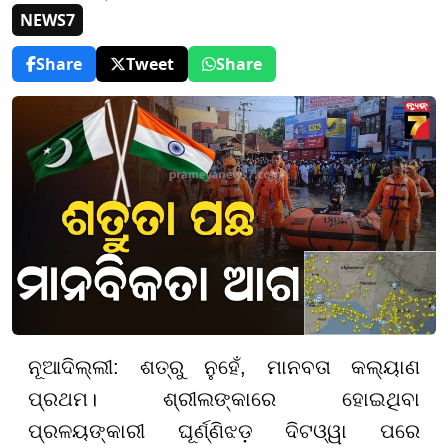
NEWS7
Share
Tweet
Share
ନୂଆଦିଲ୍ଲୀ: ଶତ୍ରୁ ନୁହେଁ, ମାନବତା କଲ୍ୟାଣ
ପ୍ରଥମ। ଶ୍ରୀଲଙ୍କାରେ ହୋଇଥିବା
ପ୍ରଳୟଙ୍କାରୀ ଘୂର୍ଣ୍ଣିଝଡ଼ ଦିଟଓ୍ୱା ପରେ