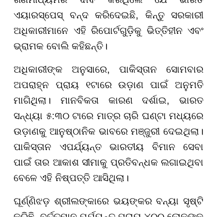
ଏୟାରସ୍ପେସ୍ ବନ୍ଦ କରିଦେଇଛି, କିନ୍ତୁ ସରକାରୀ
ଅଧିକାରୀମାନେ ଏହି ରିପୋର୍ଟଗୁଡ଼ିକୁ ଭିତ୍ତିହୀନ ଏବଂ
ଭ୍ରାମକ ବୋଲି କହିଛନ୍ତି।
ଅଧିକାରୀଙ୍କ ଅନୁସାରେ, ପାକିସ୍ତାନ ସୋମବାର
ଅପରାହ୍ନ ପ୍ରାୟ ୧ଟାରେ ଉଡ଼ାଣ ପାଇଁ ଅନୁମତି
ମାଗିଥିଲା। ମାନବିକତା କାରଣ ଦର୍ଶାଇ, ଭାରତ
ସନ୍ଧ୍ୟା ୫:୩୦ ଟାରେ ମାତ୍ର ଚାରି ଘଣ୍ଟା ମଧ୍ୟରେ
ଉଡ଼ାଣକୁ ଆନୁଷ୍ଠାନିକ ଭାବରେ ମଞ୍ଜୁରୀ ଦେଇଥିଲା।
ପାକିସ୍ତାନ ଏପର୍ଯ୍ୟନ୍ତ ଭାରତୀୟ ବିମାନ ସେବା
ପାଇଁ ତାର ଆକାଶ ସୀମାକୁ ପ୍ରତିବନ୍ଧକ ଲଗାଇଥିବା
ବେଳେ ଏହି ନିଷ୍ପତ୍ତି ଆସିଥିଲା।
ଘୂର୍ଣ୍ଣିଝଡ଼ ଶ୍ରୀଲଙ୍କାରେ ଭୟଙ୍କର ବନ୍ୟା ସୃଷ୍ଟି
କରିଛି, ବର୍ତ୍ତମାନ ପର୍ଯ୍ୟନ୍ତ ପ୍ରାୟ ୪୦୦ ଲୋକଙ୍କ