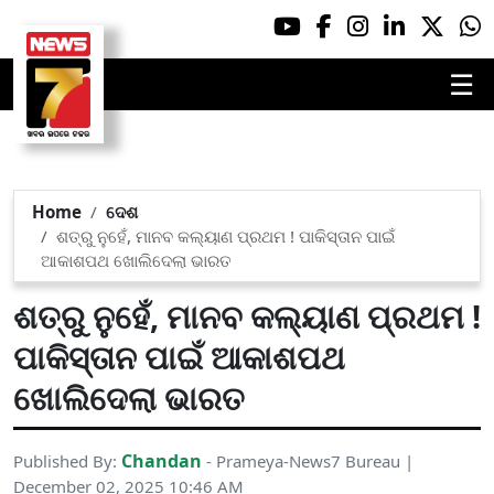
☰
Home
ଦେଶ
ଶତ୍ରୁ ନୁହେଁ, ମାନବ କଲ୍ୟାଣ ପ୍ରଥମ ! ପାକିସ୍ତାନ ପାଇଁ
ଆକାଶପଥ ଖୋଲିଦେଲା ଭାରତ
ଶତ୍ରୁ ନୁହେଁ, ମାନବ କଲ୍ୟାଣ ପ୍ରଥମ !
ପାକିସ୍ତାନ ପାଇଁ ଆକାଶପଥ
ଖୋଲିଦେଲା ଭାରତ
Chandan
Published By:
- Prameya-News7 Bureau |
December 02, 2025 10:46 AM