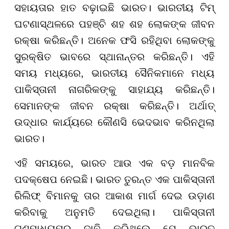
ସହାୟତାର ହାତ ବଢ଼ାଇଛି ଭାରତ। ଭାରତୀୟ ଟିମ୍
ଘଟଣାସ୍ଥଳରେ ପହଞ୍ଚି ଶହ ଶହ ଲୋକଙ୍କ ଜୀବନ
ରକ୍ଷା କରିଛନ୍ତି। ଅନେକ ଫସି ରହିଥିବା ଲୋକଙ୍କୁ
ସୁରକ୍ଷିତ ଭାବରେ ସ୍ଥାନାନ୍ତର କରିଛନ୍ତି। ଏହି
ସମୟ ମଧ୍ୟରେ, ଭାରତୀୟ ସୈନିକମାନେ ମଧ୍ୟ
ପାକିସ୍ତାନୀ ନାଗରିକଙ୍କୁ ସାହାଯ୍ୟ କରିଛନ୍ତି।
ସେମାନଙ୍କ ଜୀବନ ରକ୍ଷା କରିଛନ୍ତି। ଅର୍ଥାତ୍
ଉଦ୍ଧାର କାର୍ଯ୍ୟରେ କୌଣସି ଭେଦଭାବ କରିନଥିଲା
ଭାରତ।
ଏହି ସମୟରେ, ଭାରତ ଆଉ ଏକ ବଡ଼ ମାନବିକ
ପଦକ୍ଷେପ ନେଇଛି। ଭାରତ ତୁରନ୍ତ ଏକ ପାକିସ୍ତାନୀ
ରିଲିଫ୍ ବିମାନକୁ ତାର ଆକାଶ ମାର୍ଗ ଦେଇ ଉଡ଼ାଣ
କରିବାକୁ ଅନୁମତି ଦେଇଥିଲା। ପାକିସ୍ତାନୀ
ଗଣମାଧ୍ୟମର ଦାବି କରିଥିଲେ ଯେ ଭାରତ