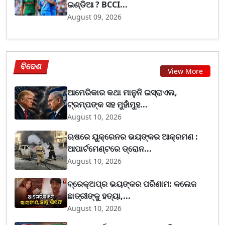
ଇଣ୍ଡିଆ ? BCCI...
August 09, 2026
ବିଦେଶ
View More
ଆମେରିକାର କଥା ମାନୁନି ଇସ୍ରାଏଲ,
ଟ୍ରମ୍ପଙ୍କ ସହ ମୁହାଁମୁହ...
August 10, 2026
ଋଷରେ ୟୁକ୍ରେନର ଭୟଙ୍କର ଆକ୍ରମଣ :
ଆପାର୍ଟମେଣ୍ଟରେ ଡ୍ରୋନ...
August 10, 2026
ବ୍ରେକ୍ଅପ୍‌ର ଭୟଙ୍କର ପରିଣାମ: କଲେଜ
ଛାତ୍ରୀଙ୍କୁ ହତ୍ୟା,...
August 10, 2026