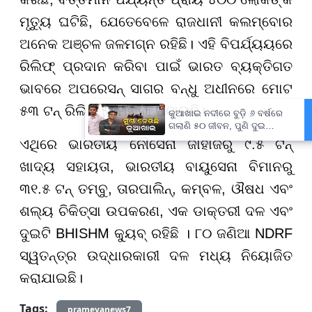
ମୃତ୍ୟୁ ଘଟିଛି, ଯେତେବେଳେ ରାଜଧାନୀ କଲମ୍ବୋର
ଅନେକ ଅଞ୍ଚଳ ଜଳମଗ୍ନ ରହିଛି। ଏହି ବିପର୍ଯ୍ୟୟରେ
ରିଲିଫ୍ ପ୍ରଦାନ କରିବା ପାଇଁ ଭାରତ ବ୍ୟକ୍ତିଗତ
ଭାବରେ ଅପରେସନ୍ ସାଗର ବନ୍ଧୁ ଅଧୀନରେ ମୋଟ
୫୩ ଟନ୍ ରିଲିଫ୍ ସାମଗ୍ରୀ ପଠାଇଛି।
×
କୁଆଖାଇ ନଦୀରେ ବୁଡ଼ି ୬ ବର୍ଷରେ
ଗଲାଣି ୫୦ ଜୀବନ, ପୁଣି ଦୁଇ
ସାଙ୍ଗଙ୍କ ମୃତ୍ୟୁ
ଏଥିରେ ଭାରତୀୟ ନୌସେନା ଜାହାଜରୁ ୯.୫ ଟନ୍
ଖାଦ୍ୟ ସହାୟତା, ଭାରତୀୟ ବାୟୁସେନା ବିମାନରୁ
୩୧.୫ ଟନ୍ ତମ୍ବୁ, ତାରପାଲିନ୍, କମ୍ବଳ, ଔଷଧ ଏବଂ
ଶଲ୍ୟ ଚିକିତ୍ସା ଉପକରଣ, ଏକ ଡାକ୍ତରୀ ଦଳ ଏବଂ
ଦୁଇଟି BHISHM କ୍ୟୁବ୍ ରହିଛି । ୮୦ ଜଣିଆ NDRF
ସ୍ୱତନ୍ତ୍ର ଉଦ୍ଧାରକାରୀ ଦଳ ମଧ୍ୟ ନିୟୋଜିତ
କରାଯାଇଛି।
Tags:
prameyanews7