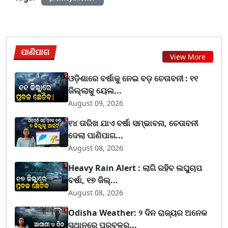
ପାଣିପାଗ
View More
ଓଡ଼ିଶାରେ ବର୍ଷାକୁ ନେଇ ବଡ଼ ଚେତାବନୀ : ୧୧
ଜିଲ୍ଲାକୁ ୟେଲ...
August 09, 2026
୧୪ ତାରିଖ ଯାଏ ବର୍ଷା ସମ୍ଭାବନା, ଚେତାବନୀ
ଦେଲା ପାଣିପାଗ...
August 08, 2026
Heavy Rain Alert : ଲାଗି ରହିବ ଲଘୁଚାପ
ବର୍ଷା, ୧୭ ଜିଲ୍...
August 08, 2026
Odisha Weather: ୨ ଦିନ ରାଜ୍ୟର ଅନେକ
ସ୍ଥାନରେ ପ୍ରବଳରୁ...