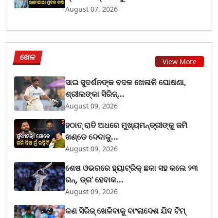
August 07, 2026
ଖେଳ
View More
ସାଇ ସୁଦର୍ଶନଙ୍କ ବଦଳ ଖେଳାଳି ଘୋଷଣା,
ଶ୍ରୀଲଙ୍କା ସିରିଜ୍...
August 09, 2026
ହଠାତ୍ ରାତି ଅଧରେ ମୁଖ୍ୟମନ୍ତ୍ରୀଙ୍କୁ ଜମି
ଖଣ୍ଡେ ଦେବାକୁ...
August 09, 2026
ଶେଷ ଓଭରରେ ହ୍ୟାଟ୍ରିକ୍ ଛକା ସହ କଲେ ୨୩
ରନ୍, ଡ୍ର’ ହେବାକ...
August 09, 2026
କଣ ସିରିଜ୍ ଖେଳିବାକୁ ବାଂଲାଦେଶ ଯିବ ଟିମ୍