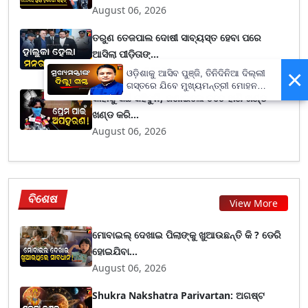
August 06, 2026
ତରୁଣ ତେଜପାଲ ଦୋଷୀ ସାବ୍ୟସ୍ତ ହେବା ପରେ
ଆସିଲା ପୀଡ଼ିତାଙ୍...
August 06, 2026
×
ଓଡ଼ିଶାକୁ ଆସିବ ପୁଞ୍ଜି, ତିନିଦିନିଆ ଦିଲ୍ଲୀ
ଗସ୍ତରେ ଯିବେ ମୁଖ୍ୟମନ୍ତ୍ରୀ ମୋହନ
କାହାକୁ କିଛି କହିବୁନି, ଜଣାଇଲେ ତତେ ହାଣି ଖଣ୍ଡ
ମାଝୀ
ଖଣ୍ଡ କରି...
August 06, 2026
ବିଶେଷ
View More
ମୋବାଇଲ୍ ଦେଖାଇ ପିଲାଙ୍କୁ ଖୁଆଉଛନ୍ତି କି ? ଡେରି
ହୋଇଯିବା...
August 06, 2026
Shukra Nakshatra Parivartan: ଅଗଷ୍ଟ