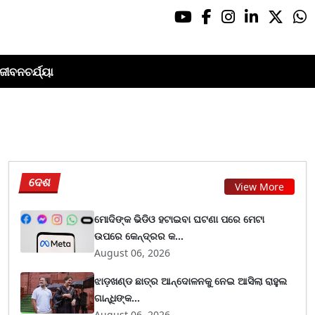
ଜୀବନଚର୍ଯ୍ୟା
ଦେଶ
View More
ମୋଦିଙ୍କ ଭିଡିଓ ହଟାଇବା ଘଟଣା ପରେ ମେଟା
ଉପରେ କେନ୍ଦ୍ରର କ...
August 06, 2026
ଝାଡ଼ଖଣ୍ଡ ଛାତ୍ର ଆନ୍ଦୋଳନକୁ ନେଇ ଆସିଲା ରାହୁଲ
ଗାନ୍ଧିଙ୍କ...
August 06, 2026