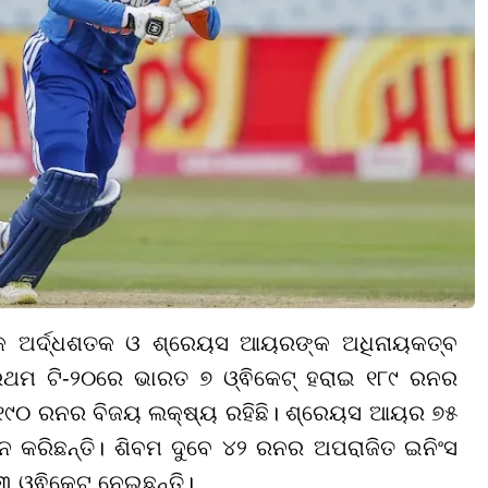
ରକ ଅର୍ଦ୍ଧଶତକ ଓ ଶ୍ରେୟସ ଆୟରଙ୍କ ଅଧିନାୟକତ୍ବ
୍ରଥମ ଟି-୨୦ରେ ଭାରତ ୭ ଓ୍ଵିକେଟ୍ ହରାଇ ୧୮୯ ରନର
େ ୧୯୦ ରନର ବିଜୟ ଲକ୍ଷ୍ୟ ରହିଛି। ଶ୍ରେୟସ ଆୟର ୭୫
ନ କରିଛନ୍ତି। ଶିବମ ଦୁବେ ୪୨ ରନର ଅପରାଜିତ ଇନିଂସ
୩ ଓ୍ଵିକେଟ୍ ନେଇଛନ୍ତି।