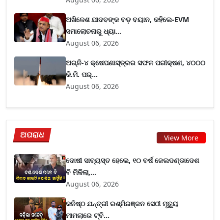
ଅଖିଳେଶ ଯାଦବଙ୍କ ବଡ଼ ବୟାନ, କହିଲେ-EVM
ସମାଲୋଚନାରୁ ଧ୍ୟା...
August 06, 2026
ଅଗ୍ନି-୪ କ୍ଷେପଣାସ୍ତ୍ରର ସଫଳ ପରୀକ୍ଷଣ, ୪୦୦୦
କି.ମି. ପର୍...
August 06, 2026
ଅପରାଧ
View More
ଦୋଷୀ ସାବ୍ୟସ୍ତ ହେଲେ, ୧୦ ବର୍ଷ ଜେଲଦଣ୍ଡାଦେଶ
ବି ମିଳିଲା,...
August 06, 2026
କନିଷ୍ଠ ଯନ୍ତ୍ରୀ ରଶ୍ମିରଞ୍ଜନ ସେଠୀ ମୃତ୍ୟୁ
ମାମଲାରେ ଟ୍ବି...