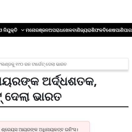
ଓ ନିଯୁକ୍ତି
ମନୋରଞ୍ଜନ
ଅପରାଧ
ଖେଳ
ବାଣିଜ୍ୟ
ରାଶିଫଳ
ବିଶେଷ
ପାଣିପାଗ
ଣ୍ଡକୁ ୧୯୦ ରନ ଟାର୍ଗେଟ୍ ଦେଲା ଭାରତ
ୟରଙ୍କ ଅର୍ଦ୍ଧଶତକ,
ଟ୍ ଦେଲା ଭାରତ
କ ଓ ଶ୍ରେୟସ ଆୟରଙ୍କ ଅଧିନାୟକତ୍ବ ଇନିଂସ।