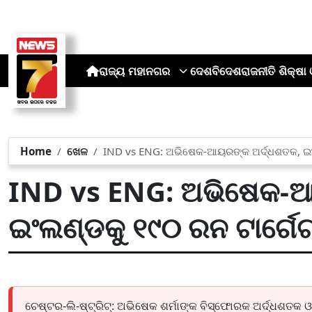
ରାଜ୍ୟ
ମହାନଗର
ଦେଶ
ବିଦେଶ
ରାଜନୀତି
ଶିକ୍ଷା 
Home
ଖେଳ
IND vs ENG: ଅଭିଷେକ-ଆୟରଙ୍କ ଅର୍ଦ୍ଧଶତକ, ଇଂଲ
IND vs ENG: ଅଭିଷେକ-ଆ
ଇଂଲଣ୍ଡକୁ ୧୯୦ ରନ ଟାର୍ଗେ
ଚେଷ୍ଟର-ଲି-ଷ୍ଟ୍ରିଟ୍: ଅଭିଷେକ ଶର୍ମାଙ୍କ ବିସ୍ଫୋରକ ଅର୍ଦ୍ଧଶତ