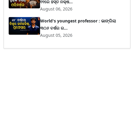
୧୧ରେ ହସ୍ତ ନକ୍ଷ...
August 06, 2026
World's youngest professor : ଭାଙ୍ଗିଲା
୩୦୬ ବର୍ଷର ର...
August 05, 2026