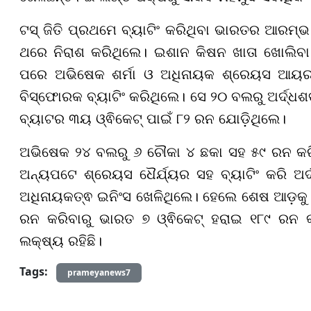
ଟସ୍ ଜିତି ପ୍ରଥମେ ବ୍ୟାଟିଂ କରିଥିବା ଭାରତର ଆରମ୍ଭ
ଥରେ ନିରାଶ କରିଥିଲେ। ଇଶାନ କିଷନ ଖାତା ଖୋଲିବା 
ପରେ ଅଭିଷେକ ଶର୍ମା ଓ ଅଧିନାୟକ ଶ୍ରେୟସ ଆୟର ଇ
ବିସ୍ଫୋରକ ବ୍ୟାଟିଂ କରିଥିଲେ। ସେ ୨୦ ବଲରୁ ଅର୍ଦ୍ଧ
ବ୍ୟାଟର ୩ୟ ଓ୍ଵିକେଟ୍ ପାଇଁ ୮୨ ରନ ଯୋଡ଼ିଥିଲେ।
ଅଭିଷେକ ୨୪ ବଲରୁ ୬ ଚୌକା ୪ ଛକା ସହ ୫୯ ରନ କରି
ଅନ୍ୟପଟେ ଶ୍ରେୟସ ଧୈର୍ଯ୍ୟର ସହ ବ୍ୟାଟିଂ କରି ଅ
ଅଧିନାୟକତ୍ଵ ଇନିଂସ ଖେଳିଥିଲେ। ହେଲେ ଶେଷ ଆଡ଼କୁ ଶି
ରନ କରିବାରୁ ଭାରତ ୭ ଓ୍ଵିକେଟ୍ ହରାଇ ୧୮୯ ରନ 
ଲକ୍ଷ୍ୟ ରହିଛି।
Tags:
prameyanews7