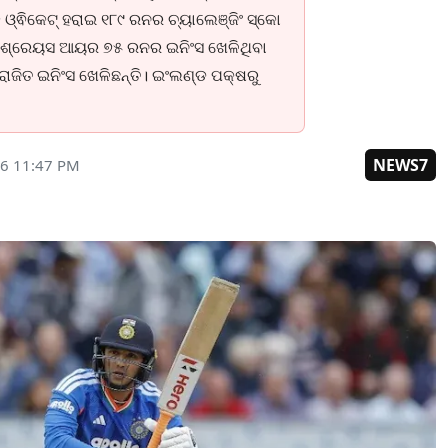
୍ଵିକେଟ୍ ହରାଇ ୧୮୯ ରନର ଚ୍ୟାଲେଞ୍ଜିଂ ସ୍କୋ
। ଶ୍ରେୟସ ଆୟର ୭୫ ରନର ଇନିଂସ ଖେଳିଥିବା
ାଜିତ ଇନିଂସ ଖେଳିଛନ୍ତି। ଇଂଲଣ୍ଡ ପକ୍ଷରୁ
NEWS7
26 11:47 PM