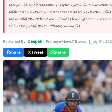
ଚେଷ୍ଟର-ଲି-ଷ୍ଟ୍ରିଟରେ ଖେଳା ଯାଇଥିବା ପ୍ରଥମ ଟି-୨୦ରେ ଭାରତ ୭ ଓ
କରିଛି। ଘରୋଇ ଇଂଲଣ୍ଡ ଆଗରେ ୧୯୦ ରନର ବିଜୟ ଲକ୍ଷ୍ୟ ରହିଛି
ବେଳେ ଅଭିଷେକ ଶର୍ମା ୫୯ ରନ କରିଛନ୍ତି। ଶିବମ ଦୁବେ ୪୨ ରନର ଅପର
ସାକିବ ମହମୁଦ ସର୍ବାଧିକ ୩ ଓ୍ଵିକେଟ୍ ନେଇଛନ୍ତି।
Deepak
Published By:
- Prameya-News7 Bureau | July 01, 20
Share
Tweet
Share