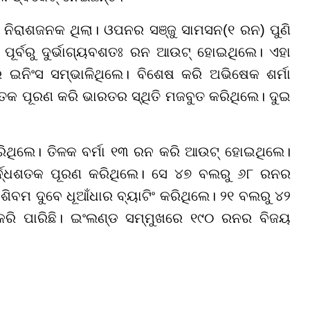
 ନିରାଶଜନକ ଥିଲା। ଓପନର ସଞ୍ଜୁ ସାମସନ(୧ ରନ) ପୁଣି
ପୂର୍ବରୁ ଦୁର୍ଭାଗ୍ୟବଶତଃ ରନ ଆଉଟ୍ ହୋଇଥିଲେ। ଏହା
ନିଂସ ସମ୍ଭାଳିଥିଲେ। ବିଶେଷ କରି ଅଭିଷେକ ଶର୍ମା
ଶତକ ପୂରଣ କରି ଭାରତର ସ୍ଥିତି ମଜବୁତ କରିଥିଲେ। ଦୁଇ
ଥିଲେ। ତିଳକ ବର୍ମା ୧୩ ରନ କରି ଆଉଟ୍ ହୋଇଥିଲେ।
ର୍ଦ୍ଧଶତକ ପୂରଣ କରିଥିଲେ। ସେ ୪୭ ବଲରୁ ୬୮ ରନର
ବମ ଦୁବେ ଧୂଆଁଧାର ବ୍ୟାଟିଂ କରିଥିଲେ। ୨୧ ବଲରୁ ୪୨
କରି ପାରିଛି। ଇଂଲଣ୍ଡ ସମ୍ମୁଖରେ ୧୯୦ ରନର ବିଜୟ