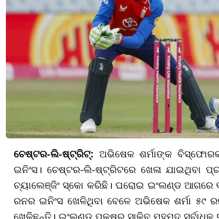
ଚେଷ୍ଟର-ଲି-ଷ୍ଟ୍ରିଟ୍:
ଅଭିଷେକ ଶର୍ମାଙ୍କ ବିସ୍ଫୋ
ଇନିଂସ। ଚେଷ୍ଟର-ଲି-ଷ୍ଟ୍ରିଟରେ ଖେଳା ଯାଇଥିବା ପ
ଚ୍ୟାଲେଞ୍ଜିଂ ସ୍କୋ କରିଛି। ଘରୋଇ ଇଂଲଣ୍ଡ ଆଗର
ରନର ଇନିଂସ ଖେଳିଥିବା ବେଳେ ଅଭିଷେକ ଶର୍ମା ୫୯ ର
ଖେଳିଛନ୍ତି। ଇଂଲଣ୍ଡ ପକ୍ଷରୁ ସାକିବ ମହମୁଦ ସର୍ବାଧିକ 