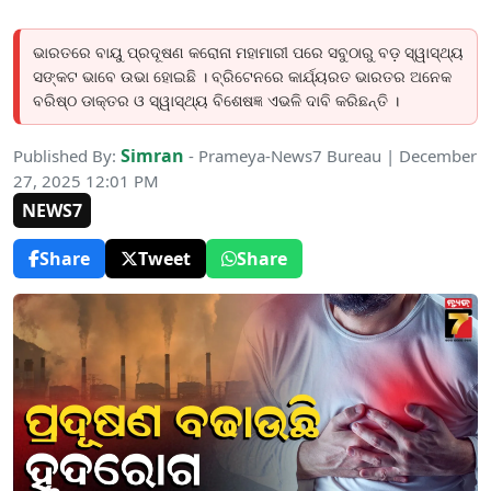
ଭାରତରେ ବାୟୁ ପ୍ରଦୂଷଣ କରୋନା ମହାମାରୀ ପରେ ସବୁଠାରୁ ବଡ଼ ସ୍ୱାସ୍ଥ୍ୟ
ସଙ୍କଟ ଭାବେ ଉଭା ହୋଇଛି । ବ୍ରିଟେନରେ କାର୍ଯ୍ୟରତ ଭାରତର ଅନେକ
ବରିଷ୍ଠ ଡାକ୍ତର ଓ ସ୍ୱାସ୍ଥ୍ୟ ବିଶେଷଜ୍ଞ ଏଭଳି ଦାବି କରିଛନ୍ତି ।
Simran
Published By:
- Prameya-News7 Bureau | December
27, 2025 12:01 PM
NEWS7
Share
Tweet
Share