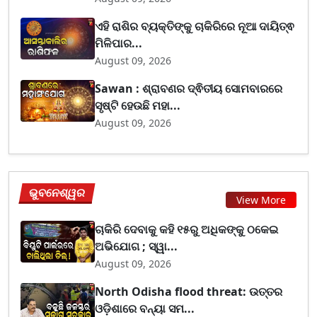
ଏହି ରାଶିର ବ୍ୟକ୍ତିଙ୍କୁ ଚାକିରିରେ ନୂଆ ଦାୟିତ୍ଵ
ମିଳିପାର...
August 09, 2026
Sawan : ଶ୍ରାବଣର ଦ୍ଵିତୀୟ ସୋମବାରରେ
ସୃଷ୍ଟି ହେଉଛି ମହା...
August 09, 2026
ଭୁବନେଶ୍ୱର
View More
ଚାକିରି ଦେବାକୁ କହି ୧୫ରୁ ଅଧିକଙ୍କୁ ଠକେଇ
ଅଭିଯୋଗ ; ସ୍ୱା...
August 09, 2026
North Odisha flood threat: ଉତ୍ତର
ଓଡ଼ିଶାରେ ବନ୍ୟା ସମ...