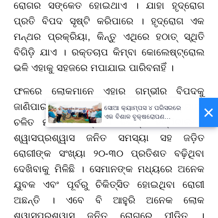
ରୋଗର ସଙ୍କେତ ହୋଇଥାଏ । ଯାହା ହୃଦ୍ରୋଗ
ପ୍ରତି ବିପଦ ସୃଷ୍ଟି କରିପାରେ । ହୃଦ୍ରୋଗ ଏକ
ମନ୍ଥର ପ୍ରକ୍ରିୟା, କିନ୍ତୁ ଏଥିରେ ହଠାତ୍ ସ୍ଥିତି
ବିଗିଡ଼ି ଯାଏ । ରକ୍ତଚାପ କିମ୍ବା କୋଲେଷ୍ଟ୍ରୋଲ
ଭଳି ଏହାକୁ ସହଜରେ ମପାଯାଇ ପାରିବନାହିଁ ।
ଫଳରେ ଲୋକମାନେ ଏହାର ଗମ୍ଭୀର ବିପଦକୁ
ଜାଣିପାରନ୍ତି ନାହିଁ । ଡାକ୍ତରଙ୍କ କହିବାନୁଯାୟୀ
×
ସୋଆ କ୍ୟାମ୍ପସ ୪ ପରିସରରେ
ଏକ ବିଶାଳ ବୃକ୍ଷରୋପଣ
ଚଳିତ ମାସରେ ଦିଲ୍ଲୀର ବିଭିନ୍ନ ହସ୍ପିଟାଲରେ
କାର୍ଯ୍ୟକ୍ରମ, ସୋଆର ସବୁ
କ୍ୟାମ୍ପସ ହେବ ସବୁଜ କ୍ୟାମ୍ପସ:
ଶ୍ୱାସପ୍ରଶ୍ୱାସ ଜନିତ ସମସ୍ୟା ସହ ଜଡ଼ିତ
କୁଳପତି
ରୋଗୀଙ୍କ ସଂଖ୍ୟା ୨୦-୩୦ ପ୍ରତିଶତ ବଢ଼ିଥିବା
ଦେଖିବାକୁ ମିଳିଛି । ସେମାନଙ୍କ ମଧ୍ୟରେ ଅନେକ
ଯୁବକ ଏବଂ ପୂର୍ବରୁ ଚିକିତ୍ସିତ ହୋଇଥିବା ରୋଗୀ
ଅଛନ୍ତି । ଏବେ ବି ଆହୁରି ଅନେକ ଲୋକ
ଶ୍ୱାସପ୍ରଶ୍ୱାସ ଜନିତ ରୋଗରେ ପୀଡ଼ିତ ।