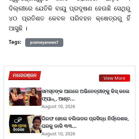
ଦିଲ୍ଲୀରେ ଯେତିକି ବାୟୁ ପ୍ରଦୂଷଣ ହେଉଛି ସେଥିରୁ
୪୦ ପ୍ରତିଶତ କେବଳ ପରିବହନ କ୍ଷେତ୍ରରୁ ହିଁ
ଆସୁଛି ।
Tags:
prameyanews7
ମନୋରଞ୍ଜନ
View More
ସମସ୍ତଙ୍କ ଆଗରେ ଅଭିନେତ୍ରୀଙ୍କୁ କିସ୍ କଲେ
ଫ୍ୟାନ୍ , ଆଶ୍ଚ...
August 10, 2026
ଗିରଫ ହେଲେ ବଲିଉଡର ପ୍ରସିଦ୍ଧ ନିର୍ଦ୍ଦେଶକ,
ଘରକୁ ଡାକି ୩୩...
August 10, 2026