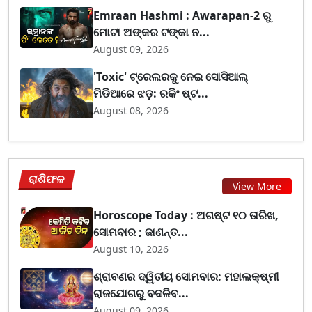
Emraan Hashmi : Awarapan-2 ରୁ
ମୋଟା ଅଙ୍କର ଟଙ୍କା ନ...
August 09, 2026
'Toxic' ଟ୍ରେଲରକୁ ନେଇ ସୋସିଆଲ୍
ମିଡିଆରେ ଝଡ଼: ରକିଂ ଷ୍ଟ...
August 08, 2026
ରାଶିଫଳ
View More
Horoscope Today : ଅଗଷ୍ଟ ୧୦ ତାରିଖ,
ସୋମବାର ; ଜାଣନ୍ତ...
August 10, 2026
ଶ୍ରାବଣର ଦ୍ୱିତୀୟ ସୋମବାର: ମହାଲକ୍ଷ୍ମୀ
ରାଜଯୋଗରୁ ବଦଳିବ...
August 09, 2026