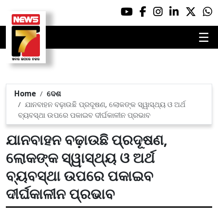
☰
Home
ଦେଶ
ଯାନବାହନ ବଢ଼ାଉଛି ପ୍ରଦୂଷଣ, ଲୋକଙ୍କ ସ୍ୱାସ୍ଥ୍ୟ ଓ ଅର୍ଥ
ବ୍ୟବସ୍ଥା ଉପରେ ପକାଇବ ଦୀର୍ଘକାଳୀନ ପ୍ରଭାବ
ଯାନବାହନ ବଢ଼ାଉଛି ପ୍ରଦୂଷଣ,
ଲୋକଙ୍କ ସ୍ୱାସ୍ଥ୍ୟ ଓ ଅର୍ଥ
ବ୍ୟବସ୍ଥା ଉପରେ ପକାଇବ
ଦୀର୍ଘକାଳୀନ ପ୍ରଭାବ