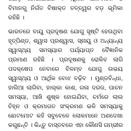
ବିମାନରୁ ନିର୍ଗତ ବିଷାକ୍ତ ତତ୍ତ୍ୱର ବଡ଼ ଭୂମିକା
ରହିଛି ।
ଭାରତରେ ବାୟୁ ପ୍ରଦୂଷଣ ଯୋଗୁ ସୃଷ୍ଟି ହେଉଥିବା
ହୃତ୍ପିଣ୍ଡ, ଶ୍ୱାସ ପ୍ରଶ୍ୱାସ, ସ୍ନାୟୁ ଓ ଅନ୍ୟାନ୍ୟ
ସ୍ୱାସ୍ଥ୍ୟ ସମସ୍ୟାର ପର୍ଯ୍ୟାପ୍ତ ବୈଜ୍ଞାନିକ
ପ୍ରମାଣ ରହିଛି । ପ୍ରଦୂଷଣକୁ ରୋକିବ ଲାଗି
ପଦକ୍ଷେପ ନେବାରେ ବିଳମ୍ବ ଯୋଗୁ ଉଭୟ
ସ୍ୱାସ୍ଥ୍ୟ ଓ ଆର୍ଥିକ ବୋଝ ବଢ଼ିବ । ମୁଣ୍ଡବିନ୍ଧା,
ହାଲିଆ ଲାଗିବା, ହାଲ୍କା କାଶ, ଗଳା ଦରଜ, ପାଚନ
ସମସ୍ୟା, ଆଖି ଶୁଷ୍କ ହୋଇଯିବା, ଚର୍ମରେ ଲାଲ
ଚିହ୍ନ ଓ କ୍ରମାଗତ ସଂକ୍ରମଣ ଭଳି ସମସ୍ୟାକୁ
ଛୋଟମୋଟ କହି ସବୁବେଳେ ଲୋକମାନେ ଅଣଦେଖା
କରୁଛନ୍ତି । କିନ୍ତୁ ବାସ୍ତବରେ ଏହା କୌଣସି ଗମ୍ଭୀର