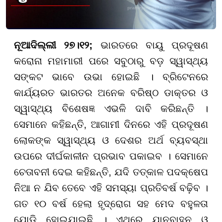
ନୂଆଦିଲ୍ଲୀ ୨୭।୧୨;
ଭାରତରେ ବାୟୁ ପ୍ରଦୂଷଣ
କରୋନା ମହାମାରୀ ପରେ ସବୁଠାରୁ ବଡ଼ ସ୍ୱାସ୍ଥ୍ୟ
ସଙ୍କଟ ଭାବେ ଉଭା ହୋଇଛି । ବ୍ରିଟେନରେ
କାର୍ଯ୍ୟରତ ଭାରତର ଅନେକ ବରିଷ୍ଠ ଡାକ୍ତର ଓ
ସ୍ୱାସ୍ଥ୍ୟ ବିଶେଷଜ୍ଞ ଏଭଳି ଦାବି କରିଛନ୍ତି ।
ସେମାନେ କହିଛନ୍ତି, ଆଗାମୀ ଦିନରେ ଏହି ପ୍ରଦୂଷଣ
ଲୋକଙ୍କ ସ୍ୱାସ୍ଥ୍ୟ ଓ ଦେଶର ଅର୍ଥ ବ୍ୟବସ୍ଥା
ଉପରେ ଦୀର୍ଘକାଳୀନ ପ୍ରଭାବ ପକାଇବ । ସେମାନେ
ଚେତାବନୀ ଦେଇ କହିଛନ୍ତି, ଯଦି ତତ୍କାଳ ପଦକ୍ଷେପ
ନିଆ ନ ଯିବ ତେବେ ଏହି ସମସ୍ୟା ପ୍ରତିବର୍ଷ ବଢ଼ିବ ।
ଗତ ୧୦ ବର୍ଷ ହେଲା ହୃଦ୍ରୋଗ ସହ ମେଦ ବହୁଳତା
ଯୋଡ଼ି ହୋଇଯାଇଛି । ଏଥିରେ ଯାନବାହନ ଓ