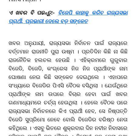
ଏ ଖବର ବି ପଢନ୍ତୁ:-
ବିଜେପି କାହାକୁ କରିବ ରାଜ୍ୟସଭା
ପ୍ରାର୍ଥୀ, ପ୍ରଭାରୀ ଦେଲେ ବଡ଼ ସଙ୍କେତ
ଖବର ଅନୁଯାୟୀ, ରାଜ୍ୟସଭା ନିର୍ବାଚନ ପାଇଁ ରାଜ୍ୟରେ
ବର୍ତ୍ତମାନ ରାଜନୀତି ପୁରା ଉଷ୍ମ । ପ୍ରତିଦିନ କିଛି ନା କିଛି
ରାଜନୈତିକ ହଲଚଲ ହେଉଛି । ଏହିକ୍ରମରେ ଗୁରୁବାର
ବିଜେଡି, ବିଜେଡି, କଂଗ୍ରେସ ନିଜ ନିଜ ପ୍ରାର୍ଥୀଙ୍କ ନାମ
ଘୋଷଣା ନେଇ କିଛି ସଙ୍କେତ ଦେଇଥିଲେ । ଏହାପରେ
ସଂଧ୍ୟାରେ ବିଜେଡିର ପିଏସି ବୈଠକ ବସିଥିଲା । ଯେଉଁଥିରେ
ପ୍ରାର୍ଥୀଙ୍କ ନାମ ଉପରେ ବିଚାର ହେବା ପାଇଁ ଖବର
ଗଣମାଧ୍ୟମରେ ଚର୍ଚ୍ଚା ହେଉଥିଲା । ହେଲେ ବୈଠକ ପରେ
ରାଜ୍ୟସଭା ନିର୍ବାଚନରେ କିଏ ପ୍ରାର୍ଥୀ ହେବ, ସେ ନିଷ୍ପତ୍ତି
ବିଜେଡି ସୁପ୍ରିମୋ ନେବେ ବୋଲି ବିଜେଡିର ବରିଷ୍ଠ ନେତା
କହିଥିଲେ । ଏସବୁ ଭିତରେ ଶୁକ୍ରବାର ଦିନ ନବୀନ ନିବାସରେ