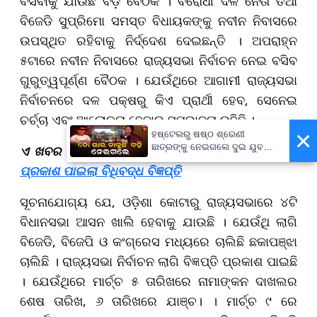
ବସିବାକୁ ଯାଉଛି ବଡ଼ ବୈଠକ । ବିରୋଧୀ ଦଳ ନେତା ତଥା
ବିଜେଡି ସୁପ୍ରିମୋ ସମସ୍ତ ବିଧାୟକଙ୍କୁ ନବୀନ ନିବାସରେ
ଉପସ୍ଥିତ ରହିବାକୁ ନିର୍ଦ୍ଦେଶ ଦେଇଛନ୍ତି । ଅପରାହ୍ନ
୫ଟାରେ ନବୀନ ନିବାସରେ ରାଜ୍ୟସଭା ନିର୍ବାଚନ ନେଇ ବସିବ
ଗୁରୁତ୍ୱପୂର୍ଣ୍ଣ ବୈଠକ । ଯେଉଁଥିରେ ଆଗାମୀ ରାଜ୍ୟସଭା
ନିର୍ବାଚନରେ ଦଳ ପକ୍ଷରୁ କିଏ ପ୍ରାର୍ଥୀ ହେବ, ସେନେଇ
ଚର୍ଚ୍ଚା ଏବଂ ଆଲୋଚନା ହେବାର ସମ୍ଭାବନା ରହିଛି ।
×
ହଷ୍ଟେଲରୁ ଷଷ୍ଠ ଶ୍ରେଣୀ
ଛାତ୍ରଙ୍କୁ ନେଇଗଲେ ଦୁଇ ଯୁବକ,
ଏ ଖବର ବି ପଢନ୍ତୁ:-
ମାର୍ଚ୍ଚ ୧୬ରେ ରାଜ୍ୟସଭା ନିର୍ବାଚନ,
ପୁଅକୁ ଖୋଜି ଆଣିବାକୁ ମାଆଙ୍କ
ପ୍ରକାଶ ପାଇଲା ବିଧିବଦ୍ଧ ବିଜ୍ଞପ୍ତି
ନିବେଦନ
ସୂଚନାଯୋଗ୍ୟ ଯେ, ଓଡ଼ିଶା କୋଟାରୁ ରାଜ୍ୟସଭାରେ ୪ଟି
ବିଧାନସଭା ଆସନ ଖାଲି ହେବାକୁ ଯାଉଛି । ଯେଉଁଥି ଲାଗି
ବିଜେଡି, ବିଜେପି ଓ କଂଗ୍ରେସ ମଧ୍ୟରେ ଚାଲିଛି ଛକାପଞ୍ଝା
ଚାଲିଛି । ରାଜ୍ୟସଭା ନିର୍ବାଚନ ଲାଗି ବିଜ୍ଞପ୍ତି ପ୍ରକାଶ ପାଇଛି
। ଯେଉଁଥିରେ ମାର୍ଚ୍ଚ ୫ ତାରିଖରେ ନାମାଙ୍କନ ଦାଖଲର
ଶେଷ ତାରିଖ, ୬ ତାରିଖରେ ଯାଞ୍ଚ। । ମାର୍ଚ୍ଚ ୯ ରେ