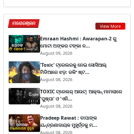
ମନୋରଞ୍ଜନ
View More
Emraan Hashmi : Awarapan-2 ରୁ
ମୋଟା ଅଙ୍କର ଟଙ୍କା ନ...
August 09, 2026
'Toxic' ଟ୍ରେଲରକୁ ନେଇ ସୋସିଆଲ୍
ମିଡିଆରେ ଝଡ଼: ରକିଂ ଷ୍ଟ...
August 08, 2026
TOXIC ଟ୍ରେଲର୍ ଆଉଟ୍: ଆକ୍ସନ୍ ମାମଲାରେ
'ପୁଷ୍ପା' ଓ 'ଏନି...
August 08, 2026
Pradeep Rawat : ବାପାଙ୍କ
ଯନ୍ତ୍ରଣାଦାୟକ ମୁହୂର୍ତ୍ତକୁ ମ...
August 08, 2026