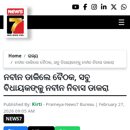
☰
Home
ରାଜ୍ୟ
ନବୀନ ଡାକିଲେ ବୈଠକ, ସବୁ ବିଧାୟକଙ୍କୁ ନବୀନ ନିବାସ ଡାକରା
ନବୀନ ଡାକିଲେ ବୈଠକ, ସବୁ
ବିଧାୟକଙ୍କୁ ନବୀନ ନିବାସ ଡାକରା
Kirti
Published By:
- Prameya-News7 Bureau | February 27,
2026 09:05 AM
NEWS7