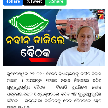
Share
Tweet
Share
ଭୁବନେଶ୍ୱର ୨୭।୦୨ : ବିଜେଡି ବିଧାୟକଙ୍କୁ ନବୀନ ନିବାସ
ଡାକରା । ଅପରାହ୍ନ ୫ଟାରେ ନବୀନ ନିବାସରେ ବସିବ
ଗୁରୁତ୍ୱପୂର୍ଣ୍ଣ ବୈଠକ । ବିଜେଡି ସୁପ୍ରିମୋ ନବୀନ
ପଟ୍ଟନାୟକଙ୍କ ଅଧ୍ୟକ୍ଷତାରେ ବସିବ ଏହି ଗୁରୁତ୍ୱପୂର୍ଣ୍ଣ
ବୈଠକ । ରାଜ୍ୟସଭା ନିର୍ବାଚନକୁ ନେଇ ବୈଠକରେ ହେବ
ମାନସ ମନ୍ଥନ ।