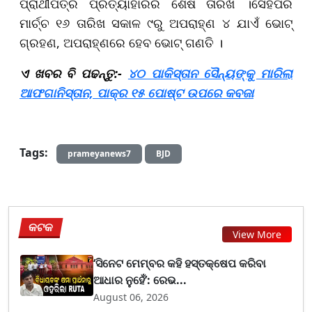
ପ୍ରାର୍ଥୀପତ୍ର ପ୍ରତ୍ୟାହାରର ଶେଷ ତାରିଖ ।ସେହିପରି
ମାର୍ଚ୍ଚ ୧୬ ତାରିଖ ସକାଳ ୯ରୁ ଅପରାହ୍ଣ ୪ ଯାଏଁ ଭୋଟ୍
ଗ୍ରହଣ, ଅପରାହ୍ଣରେ ହେବ ଭୋଟ୍ ଗଣତି । ​​​​​​​
ଏ ଖବର ବି ପଢନ୍ତୁ:-
୪୦ ପାକିସ୍ତାନ ସୈନ୍ୟଙ୍କୁ ମାରିଲା
ଆଫଗାନିସ୍ତାନ, ପାକ୍‌ର ୧୫ ପୋଷ୍ଟ ଉପରେ କବଜା
Tags:
prameyanews7
BJD
କଟକ
View More
‘ସିନେଟ ମେମ୍ବର କହି ହସ୍ତକ୍ଷେପ କରିବା
ଆଧାର ନୁହେଁ’: ରେଭ...
August 06, 2026