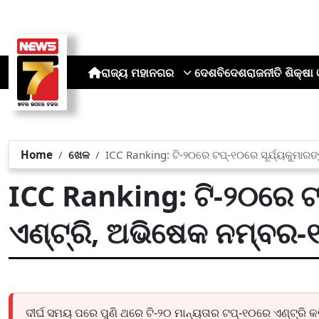
ରାଜ୍ୟ
ମହାନଗର
ଦେଶ
ବିଦେଶ
ରାଜନୀତି
ଶିକ୍ଷା 
Home
ଖେଳ
ICC Ranking: ଟି-୨୦ରେ ଟପ୍-୧୦ରେ ସୂର୍ଯ୍ୟକୁମାରଙ
ICC Ranking: ଟି-୨୦ରେ ଟପ
ଏଣ୍ଟ୍ରି, ଅଭିଷେକ ନମ୍ବର-
ଦୀର୍ଘ ସମୟ ପରେ ପୁଣି ଥରେ ଟି-୨୦ ମାନ୍ୟତାର ଟପ୍-୧୦ରେ ଏଣ୍ଟ୍ରି କର