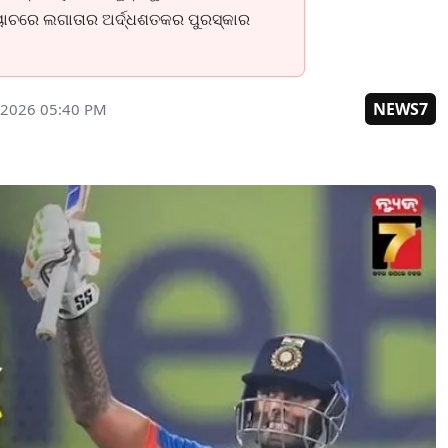
ି ମ୍ୟାଚରେ ଲଗାତାର ଅର୍ଦ୍ଧଶତକର ପୁରସ୍କାର
NEWS7
 2026 05:40 PM