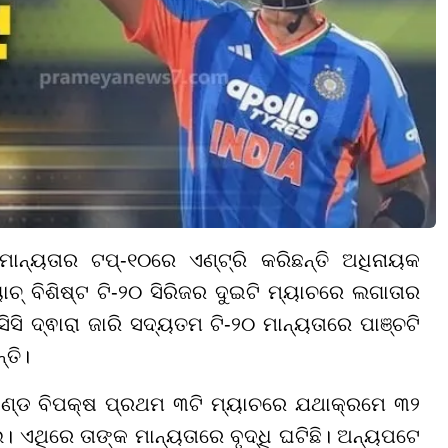
ାନ୍ୟତାର ଟପ୍-୧୦ରେ ଏଣ୍ଟ୍ରି କରିଛନ୍ତି ଅଧିନାୟକ
ୟାଚ୍ ବିଶିଷ୍ଟ ଟି-୨୦ ସିରିଜର ଦୁଇଟି ମ୍ୟାଚରେ ଲଗାତାର
ିସି ଦ୍ଵାରା ଜାରି ସଦ୍ୟତମ ଟି-୨୦ ମାନ୍ୟତାରେ ପାଞ୍ଚଟି
୍ତି।
ୁଜିଲାଣ୍ଡ ବିପକ୍ଷ ପ୍ରଥମ ୩ଟି ମ୍ୟାଚରେ ଯଥାକ୍ରମେ ୩୨
ଏଥିରେ ତାଙ୍କ ମାନ୍ୟତାରେ ବୃଦ୍ଧି ଘଟିଛି। ଅନ୍ୟପଟେ