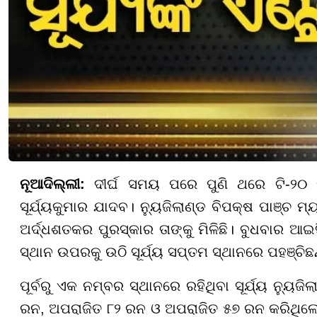
ନୂଆଦିଲ୍ଲୀ:
ଦୀର୍ଘ ସମୟ ପରେ ପୁଣି ଥରେ ଟି-୨୦ ମ
ସୂର୍ଯ୍ୟକୁମାର ଯାଦବ। ନ୍ୟୁଜିଲାଣ୍ଡ ବିପକ୍ଷ ପାଞ୍ଚ ମ୍
ଅର୍ଦ୍ଧଶତକର ପୁରସ୍କାର ତାଙ୍କୁ ମିଳିଛି। ବୁଧବାର ଆଇସ
ସ୍ଥାନ ଉପରକୁ ଉଠି ସୂର୍ଯ୍ୟ ସପ୍ତମ ସ୍ଥାନରେ ପହଞ୍ଚିଛନ
ପୂର୍ବରୁ ଏକ ନମ୍ବର ସ୍ଥାନରେ ରହିଥିବା ସୂର୍ଯ୍ୟ ନ୍ୟ
ରନ, ଅପରାଜିତ ୮୨ ରନ ଓ ଅପରାଜିତ ୫୭ ରନ କରିଥିଲେ। 