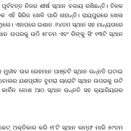
ର୍ବବତ୍ତ ନିଜର ଶୀର୍ଷ ସ୍ଥାନ ବଜାୟ ରଖିଛନ୍ତି। ତିଳକ
କ ଏହି ସିରିଜ ଖେଳି ପାରି ନାହାନ୍ତି। ରାୟପୁରରେ ଖେଳା
ଥିଲେ। ଏହାପରେ ଇଶାନ ୬୪ତମ ସ୍ଥାନ ସହ ମାନ୍ୟତାରେ
ଥାନ ଉପରକୁ ଉଠି ୫୮ତମ ଏବଂ ରିଙ୍କୁ ସିଂ ୧୩ଟି ସ୍ଥାନ
ର ମୁଜୀବ ଉର ରେହମାନ ପାଞ୍ଚଟି ସ୍ଥାନ ଉନ୍ନତି ଘଟାଇ
ବୋଲର ଯଶପ୍ରୀତ ବୁମରା ଚାରୋଟି ସ୍ଥାନ ଉପରକୁ ଉଟି
 କାର୍ବିନ ବୋଶ ଆଠ ସ୍ଥାନ ଉନ୍ନତି ସହ କ୍ୟାରିୟରର
ଵିକେଟ୍ ଅକ୍ତିକାର କରି ୧୮ଟି ସ୍ଥାନ ଲମ୍ଫ ମାରି ୫୯ତମ