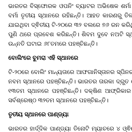
ଭାରତର ବିସ୍ଫୋରକ ଓପନିଂ ବ୍ୟାଟର ଅଭିଷେକ ଶର୍ମା ପୂ
ବର୍ମା ତୃତୀୟ ସ୍ଥାନରେ ରହିଛନ୍ତି। ଆହତ କାରଣରୁ ତିଳ
ଯାଇଥିବା ଦ୍ଵିତୀୟ ଟି-୨୦ରେ ୩୨ ବଲରେ ୭୬ ରନ କରି
ପୁଣି ଥରେ ପ୍ରବେଶ କରିଛନ୍ତି। ଶିବମ ଦୁବେ ନଅଟି ସ୍
ଉନ୍ନତି ଘଟାଇ ୬୮ତମରେ ପହଞ୍ଚିଛନ୍ତି।
ବୋଲିଂରେ ବୁମରା ଏହି ସ୍ଥାନରେ
ଟି-୨୦ରେ ବୋଲିଂ ମାନ୍ୟତାରେ ଆଫଗାନିସ୍ତାନର ସ୍ପିନ
ନବମ ସ୍ଥାନରେ ପହଞ୍ଚିଛନ୍ତି। ଭାରତର ତାରକା ଦ୍ରୁତ 
୧୩ତମ ସ୍ଥାନରେ ପହଞ୍ଚିଛନ୍ତି। ଦକ୍ଷିଣ ଆଫ୍ରିକାର
ସର୍ବଶ୍ରେଷ୍ଠ ୩୨ତମ ସ୍ଥାନରେ ପହଞ୍ଚିଛନ୍ତି।
ତୃତୀୟ ସ୍ଥାନରେ ପାଣ୍ଡ୍ୟା
ଭାରତର ହାର୍ଦ୍ଦିକ ପାଣ୍ଡ୍ୟା ତିନୋଟି ମ୍ୟାଚରେ ୪ ଓ୍