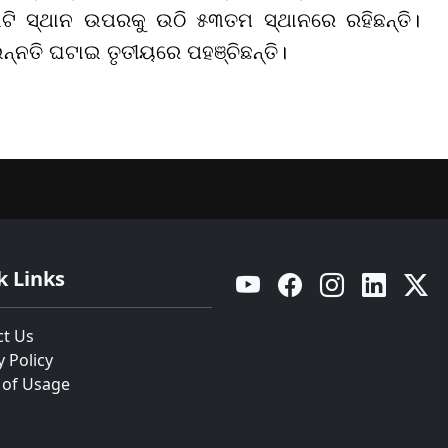
ୁଇଟି ସ୍ଥାନ ଉପରକୁ ଉଠି ୫୩ତମ ସ୍ଥାନରେ ରହିଛନ୍ତି।
ନ୍ନତି ଘଟାଇ ତୃତୀୟରେ ପହଞ୍ଚିଛନ୍ତି।
k Links
YouTube
Facebook
Instagram
Linkedin
Twitt
ct Us
y Policy
 of Usage