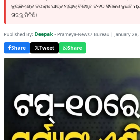
ନ୍ୟୁଜିଲାଣ୍ଡ ବିପକ୍ଷ ପାଞ୍ଚ ମ୍ୟାଚ୍ ବିଶିଷ୍ଟ ଟି-୨୦ ସିରିଜର ଦୁଇଟ
ତାଙ୍କୁ ମିଳିଛି।
Deepak
Published By:
- Prameya-News7 Bureau | January 28,
Share
Tweet
Share