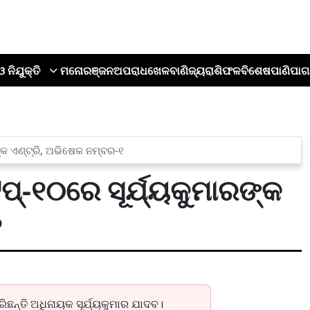
ଓ ନିଯୁକ୍ତି
ମନୋରଞ୍ଜନ
ଅପରାଧ
ଖେଳ
ବାଣିଜ୍ୟ
ରାଶିଫଳ
ବିଶେଷ
ପାଣିପାଗ
୍କ ଏଣ୍ଟ୍ରି, ଅଭିଷେକ ନମ୍ବର-୧
୍-୧୦ରେ ସୂର୍ଯ୍ୟକୁମାରଙ୍କ
୧
ିଛନ୍ତି ଅଧିନାୟକ ସୂର୍ଯ୍ୟକୁମାର ଯାଦବ।