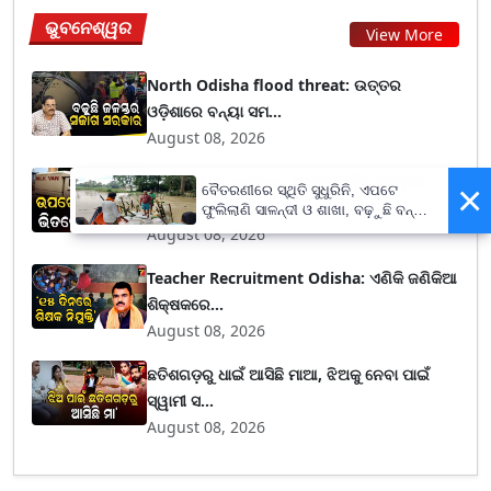
ଭୁବନେଶ୍ୱର
View More
North Odisha flood threat: ଉତ୍ତର
ଓଡ଼ିଶାରେ ବନ୍ୟା ସମ...
August 08, 2026
Liquor Smuggling: କ୍ଷୀର ଗାଡ଼ିକୁ ଗୋଡ଼ାଇ
×
ବୈତରଣୀରେ ସ୍ଥିତି ସୁଧୁରିନି, ଏପଟେ
ଗୋଡ଼ାଇ ଧରିଲ...
ଫୁଲିଲାଣି ସାଳନ୍ଦୀ ଓ ଶାଖା, ବଢ଼ୁଛି ବନ୍ୟା
ଭୟ
August 08, 2026
Teacher Recruitment Odisha: ଏଣିକି ଜଣିକିଆ
ଶିକ୍ଷକରେ...
August 08, 2026
ଛତିଶଗଡ଼ରୁ ଧାଇଁ ଆସିଛି ମାଆ, ଝିଅକୁ ନେବା ପାଇଁ
ସ୍ୱାମୀ ସ...
August 08, 2026