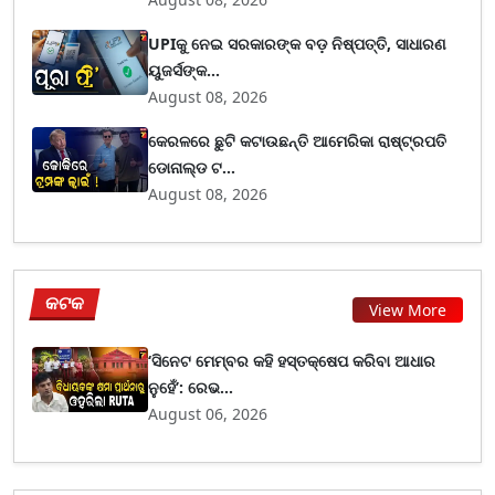
UPIକୁ ନେଇ ସରକାରଙ୍କ ବଡ଼ ନିଷ୍ପତ୍ତି, ସାଧାରଣ
ୟୁଜର୍ସଙ୍କ...
August 08, 2026
କେରଳରେ ଛୁଟି କଟାଉଛନ୍ତି ଆମେରିକା ରାଷ୍ଟ୍ରପତି
ଡୋନାଲ୍ଡ ଟ...
August 08, 2026
କଟକ
View More
‘ସିନେଟ ମେମ୍ବର କହି ହସ୍ତକ୍ଷେପ କରିବା ଆଧାର
ନୁହେଁ’: ରେଭ...
August 06, 2026