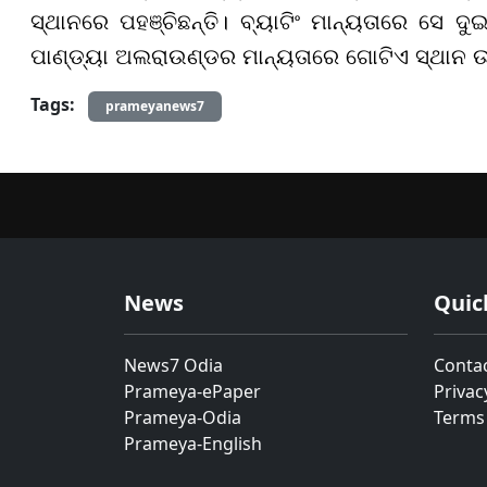
ସ୍ଥାନରେ ପହଞ୍ଚିଛନ୍ତି। ବ୍ୟାଟିଂ ମାନ୍ୟତାରେ ସେ ଦ
ପାଣ୍ଡ୍ୟା ଅଲରାଉଣ୍ଡର ମାନ୍ୟତାରେ ଗୋଟିଏ ସ୍ଥାନ ଉ
Tags:
prameyanews7
News
Quic
News7 Odia
Conta
Prameya-ePaper
Privac
Prameya-Odia
Terms
Prameya-English