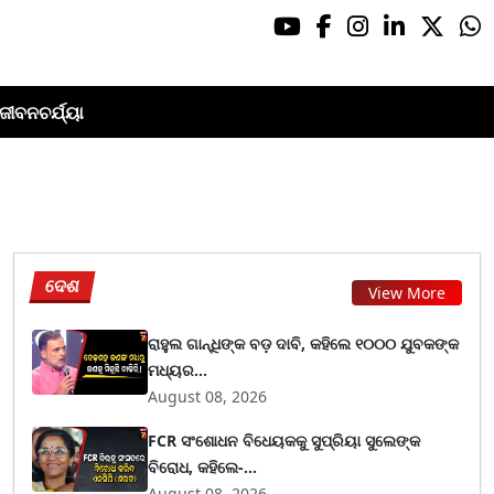
ଜୀବନଚର୍ଯ୍ୟା
ଦେଶ
View More
ରାହୁଲ ଗାନ୍ଧିଙ୍କ ବଡ଼ ଦାବି, କହିଲେ ୧୦୦୦ ଯୁବକଙ୍କ
ମଧ୍ୟର...
August 08, 2026
FCR ସଂଶୋଧନ ବିଧେୟକକୁ ସୁପ୍ରିୟା ସୁଲେଙ୍କ
ବିରୋଧ, କହିଲେ-...
August 08, 2026