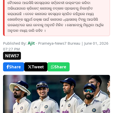
ବୈଠକରେ ଆଇସିସି ସଦସ୍ୟତାର ସର୍ତ୍ତାବଳୀ ଉଲ୍ଲଂଘନ କରିବା
ଅଭିଯୋଗରେ କ୍ରିକେଟ୍ କାନାଡାକୁ ତତ୍କାଳ ପ୍ରଭାବରୁ ନିଲମ୍ବିତ
କରାଯାଇଛି । ତେବେ କାନାଡାର ସଦସ୍ୟତା ସ୍ଥଗିତ ରହିଥିଲେ ମଧ୍ୟ
ଖେଳାଳିଙ୍କ ସ୍ୱାର୍ଥ ରକ୍ଷା ପାଇଁ କାନାଡାର ନ୍ୟାସନାଲ୍ ଟିମ୍‌କୁ ଆଇସିସି
ଇଭେଣ୍ଟରେ ଭାଗ ନେବାକୁ ଅନୁମତି ମିଳିବ । ସେମାନଙ୍କୁ ମିଳୁଥିବା ଆର୍ଥିକ
ଅନୁଦାନ ମଧ୍ୟ ଜାରି ରହିବ ।
Ajit
Published By:
- Prameya-News7 Bureau | June 01, 2026
07:27 PM
NEWS7
Share
Tweet
Share