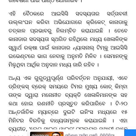
ଗବେଷଣା ପାଇଁ ପାଣ୍ଠି ଯୋଗାଇବ ।
ଏହି ବୈଠକରେ ଆଇସିସି ସଦସ୍ୟତାର ସର୍ତ୍ତାବଳୀ
ଉଲ୍ଲଂଘନ କରିବା ଅଭିଯୋଗରେ କ୍ରିକେଟ୍ କାନାଡାକୁ
ତତ୍କାଳ ପ୍ରଭାବରୁ ନିଲମ୍ବିତ କରାଯାଇଛି । ତେବେ
କାନାଡାର ସଦସ୍ୟତା ସ୍ଥଗିତ ରହିଥିଲେ ମଧ୍ୟ ଖେଳାଳିଙ୍କ
ସ୍ୱାର୍ଥ ରକ୍ଷା ପାଇଁ କାନାଡାର ନ୍ୟାସନାଲ୍ ଟିମ୍‌କୁ ଆଇସିସି
ଇଭେଣ୍ଟରେ ଭାଗ ନେବାକୁ ଅନୁମତି ମିଳିବ । ସେମାନଙ୍କୁ
ମିଳୁଥିବା ଆର୍ଥିକ ଅନୁଦାନ ମଧ୍ୟ ଜାରି ରହିବ ।
ଅନ୍ୟ ଏକ ଗୁରୁତ୍ୱପୂର୍ଣ୍ଣ ପରିବର୍ତ୍ତନ ଅନୁଯାୟୀ, ଏବେ
ଡ୍ରିଙ୍କସ୍ ବ୍ରେକ୍ ସମୟରେ ଟିମର ମୁଖ୍ୟ କୋଚ୍ କିମ୍ବା
ତାଙ୍କ ଦ୍ୱାରା ମନୋନୀତ ବ୍ୟକ୍ତି ଖେଳାଳିମାନଙ୍କ ସହ
କଥା ହୋଇ ରଣନୀତି ପ୍ରସ୍ତୁତ କରିପାରିବେ । ଟି-୨୦
ଆନ୍ତର୍ଜାତିକ ମ୍ୟାଚ୍‌ରେ ଦୁଇଟି ଇନିଂସ ମଧ୍ୟରେ ୧୫
ମିନିଟର ବିରତିକୁ ବାଧ୍ୟତାମୂଳକ କରାଯାଇଛି । ଏହା
ବ୍ୟତୀତ, 'ଲେଗ୍-ସାଇଡ୍ ୱାଇଡ୍' ଟ୍ରାଲୟକୁ ସ୍ଥାୟୀ ଭାବେ
ଓଡ଼ିଶାକୁ ଆସିବ ପୁଞ୍ଜି, ତିନିଦିନିଆ