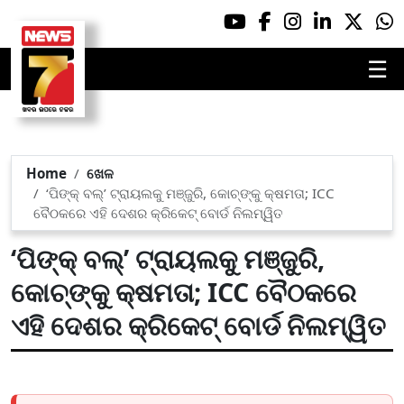
☰
Home
ଖେଳ
‘ପିଙ୍କ୍ ବଲ୍’ ଟ୍ରାୟଲକୁ ମଞ୍ଜୁରି, କୋଚ୍‌ଙ୍କୁ କ୍ଷମତା; ICC
ବୈଠକରେ ଏହି ଦେଶର କ୍ରିକେଟ୍ ବୋର୍ଡ ନିଲମ୍ୱିତ
‘ପିଙ୍କ୍ ବଲ୍’ ଟ୍ରାୟଲକୁ ମଞ୍ଜୁରି,
କୋଚ୍‌ଙ୍କୁ କ୍ଷମତା; ICC ବୈଠକରେ
ଏହି ଦେଶର କ୍ରିକେଟ୍ ବୋର୍ଡ ନିଲମ୍ୱିତ