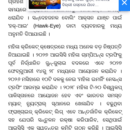
×
ଗ୍ରହଣ କରାଯାଇଛି । ଏହି ନିୟମରେ ବଲ୍ ପକାଇବା
ଦିଲ୍ଲୀ ଗସ୍ତରେ ଯିବେ
ସମୟରେ ବ୍ୟାଟର ପୋଜିସନକୁ ରେଫରାନ୍ସ ପଏଣ୍ଟ
ମୁଖ୍ୟମନ୍ତ୍ରୀ ମୋହନ ମାଝୀ
ଧରାଯିବ । ସନ୍ଦେହଜନକ ବୋଲିଂ ଆକ୍ସନ ଯାଞ୍ଚ ପାଇଁ
'ହକ୍-ଆଇ' (Hawk-Eye) ଡାଟା ବ୍ୟବହାରକୁ ମଧ୍ୟ
ଅନୁମତି ଦିଆଯାଇଛି ।
ମହିଳା କ୍ରିକେଟ୍ କ୍ଷେତ୍ରରେ ମଧ୍ୟ ଅନେକ ବଡ଼ ନିଷ୍ପତ୍ତି
ନିଆଯାଇଛି । ୨୦୨୭ ଆଇସିସି ମହିଳା ଚାମ୍ପିଅନ୍ସ ଟ୍ରଫିକୁ
ପୂର୍ବ ନିର୍ଦ୍ଧାରିତ ଜୁନ୍-ଜୁଲାଇ ବଦଳରେ ଏବେ ୨୦୨୭
ଫେବ୍ରୁଆରୀ ୧୪ରୁ ୨୮ ମଧ୍ୟରେ ଆୟୋଜନ କରାଯିବ ।
୨୦୨୬ ମସିହାରେ ୧୦ଟି ଦଳକୁ ନେଇ 'ମହିଳା ଇମର୍ଜିଂ ନେସନ୍ସ
ଟ୍ରଫି' ଆରମ୍ଭ କରାଯିବ । ୨୦୨୮ ମହିଳା ଟି-୨୦ ବିଶ୍ୱକପ୍
ପାକିସ୍ତାନରେ ଆୟୋଜନ ହେବ ଏବଂ ଭାରତର ସମସ୍ତ
ମ୍ୟାଚ୍ ନ୍ୟୁଟ୍ରାଲ୍ ସ୍ଥାନରେ ଖେଳାଯିବ । ବଢୁଥିବା
ଫ୍ରାଞ୍ଚାଇଜ୍ କ୍ରିକେଟ୍ ଲିଗ୍ ଏବେ ଆନ୍ତର୍ଜାତିକ କ୍ରିକେଟ୍
ସହ ଯେପରି ସନ୍ତୁଳନ ରକ୍ଷା କରିପାରିବ, ସେଥିପାଇଁ
ଆଇସିସି ଏକ ସ୍ୱତନ୍ତ୍ର କମିଟି ଗଠନ କରିଛି । ଆଇସିସି