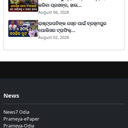
କରିବା ପ୍ରସଙ୍ଗ, ହାଉ...
August 06, 2026
ରାଷ୍ଟ୍ରପତିଙ୍କ ଗସ୍ତ ପାଇଁ ବ୍ରହ୍ମପୁର
ପୋଲିସର ଟ୍ରାଫିକ୍...
August 02, 2026
News
News7 Odia
Prameya-ePaper
Prameya-Odia