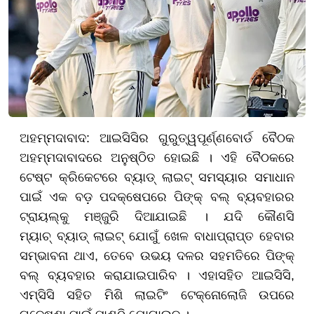
ଅହମ୍ମଦାବାଦ: ଆଇସିସିର ଗୁରୁତ୍ୱପୂର୍ଣ୍ଣବୋର୍ଡ ବୈଠକ
ଅହମ୍ମଦାବାଦରେ ଅନୁଷ୍ଠିତ ହୋଇଛି । ଏହି ବୈଠକରେ
ଟେଷ୍ଟ କ୍ରିକେଟରେ ବ୍ୟାଡ୍ ଲାଇଟ୍ ସମସ୍ୟାର ସମାଧାନ
ପାଇଁ ଏକ ବଡ଼ ପଦକ୍ଷେପରେ ପିଙ୍କ୍ ବଲ୍ ବ୍ୟବହାରର
ଟ୍ରାୟଲ୍‌କୁ ମଞ୍ଜୁରି ଦିଆଯାଇଛି । ଯଦି କୌଣସି
ମ୍ୟାଚ୍‌ ବ୍ୟାଡ୍ ଲାଇଟ୍ ଯୋଗୁଁ ଖେଳ ବାଧାପ୍ରାପ୍ତ ହେବାର
ସମ୍ଭାବନା ଥାଏ, ତେବେ ଉଭୟ ଦଳର ସହମତିରେ ପିଙ୍କ୍
ବଲ୍ ବ୍ୟବହାର କରାଯାଇପାରିବ । ଏହାସହିତ ଆଇସିସି,
ଏମ୍‌ସିସି ସହିତ ମିଶି ଲାଇଟିଂ ଟେକ୍ନୋଲୋଜି ଉପରେ