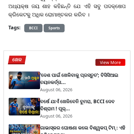
ଅଧ୍ୟକ୍ଷ ଜୟ ଶାହ କହିଛନ୍ତି ଯେ ଏହି ସବୁ ପଦକ୍ଷେପ
କ୍ରିକେଟକୁ ଅଧିକ ରୋମାଞ୍ଚକର କରିବ ।
Tags:
BCCI
Sports
ଖେଳ
View More
‘ଦେଶ ପାଇଁ ଖେଳିବାକୁ ପ୍ରସ୍ତୁତ’; ବିସିସିଆଇ
ଚୟନକର୍ତ୍ତା...
August 06, 2026
ବର୍ଷେ ଯାଏଁ ଖେଳିବେନି ବୁମରା, BCCI ଦେବ
ବିଶ୍ରାମ ! ପୂର୍...
August 06, 2026
ଗାଭାସ୍କର ଘୋଷଣା କଲେ ବିଶ୍ୱକପ୍ ଟିମ୍ : ଏହି