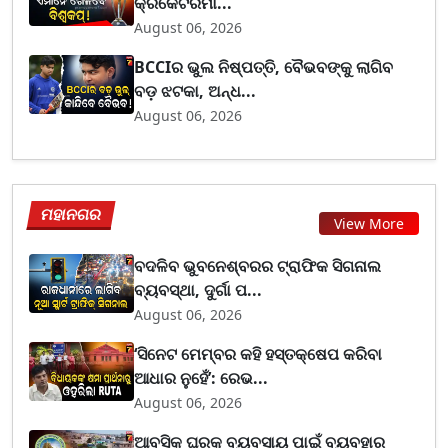
କ୍ରିକେଟରମା...
August 06, 2026
BCCIର ଭୁଲ ନିଷ୍ପତ୍ତି, ବୈଭବଙ୍କୁ ଲାଗିବ
ବଡ଼ ଝଟକା, ଅନ୍ଧ...
August 06, 2026
ମହାନଗର
View More
ବଦଳିବ ଭୁବନେଶ୍ବରର ଟ୍ରାଫିକ ସିଗନାଲ
ବ୍ୟବସ୍ଥା, ଦୁର୍ଗା ପ...
August 06, 2026
‘ସିନେଟ ମେମ୍ବର କହି ହସ୍ତକ୍ଷେପ କରିବା
ଆଧାର ନୁହେଁ’: ରେଭ...
August 06, 2026
ଆବସିକ ଘରକୁ ବ୍ୟବସାୟ ପାଇଁ ବ୍ୟବହାର