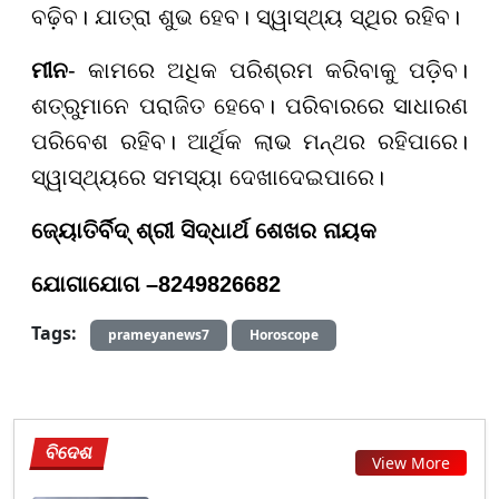
ବଢ଼ିବ। ଯାତ୍ରା ଶୁଭ ହେବ। ସ୍ୱାସ୍ଥ୍ୟ ସ୍ଥିର ରହିବ।
ମୀନ
- କାମରେ ଅଧିକ ପରିଶ୍ରମ କରିବାକୁ ପଡ଼ିବ।
ଶତ୍ରୁମାନେ ପରାଜିତ ହେବେ। ପରିବାରରେ ସାଧାରଣ
ପରିବେଶ ରହିବ। ଆର୍ଥିକ ଲାଭ ମନ୍ଥର ରହିପାରେ।
ସ୍ୱାସ୍ଥ୍ୟରେ ସମସ୍ୟା ଦେଖାଦେଇପାରେ।
ଜ୍ୟୋତିର୍ବିଦ୍ ଶ୍ରୀ ସିଦ୍ଧାର୍ଥ ଶେଖର ନାୟକ
ଯୋଗାଯୋଗ –
8249826682
Tags:
prameyanews7
Horoscope
ବିଦେଶ
View More