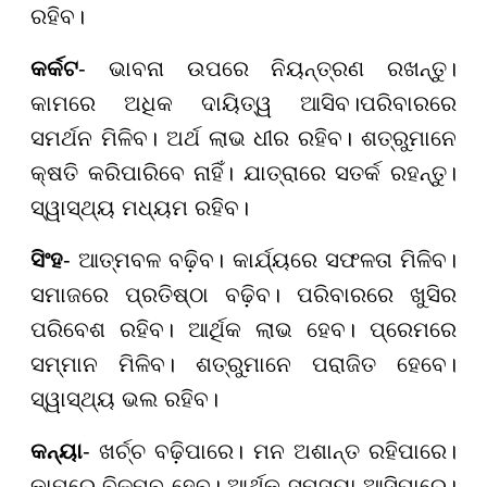
ରହିବ।
କର୍କଟ
- ଭାବନା ଉପରେ ନିୟନ୍ତ୍ରଣ ରଖନ୍ତୁ।
କାମରେ ଅଧିକ ଦାୟିତ୍ୱ ଆସିବ।ପରିବାରରେ
ସମର୍ଥନ ମିଳିବ। ଅର୍ଥ ଲାଭ ଧୀର ରହିବ। ଶତ୍ରୁମାନେ
କ୍ଷତି କରିପାରିବେ ନାହିଁ। ଯାତ୍ରାରେ ସତର୍କ ରହନ୍ତୁ।
ସ୍ୱାସ୍ଥ୍ୟ ମଧ୍ୟମ ରହିବ।
ସିଂହ
- ଆତ୍ମବଳ ବଢ଼ିବ। କାର୍ଯ୍ୟରେ ସଫଳତା ମିଳିବ।
ସମାଜରେ ପ୍ରତିଷ୍ଠା ବଢ଼ିବ। ପରିବାରରେ ଖୁସିର
ପରିବେଶ ରହିବ। ଆର୍ଥିକ ଲାଭ ହେବ। ପ୍ରେମରେ
ସମ୍ମାନ ମିଳିବ। ଶତ୍ରୁମାନେ ପରାଜିତ ହେବେ।
ସ୍ୱାସ୍ଥ୍ୟ ଭଲ ରହିବ।
କନ୍ୟା
- ଖର୍ଚ୍ଚ ବଢ଼ିପାରେ। ମନ ଅଶାନ୍ତ ରହିପାରେ।
କାମରେ ବିଳମ୍ବ ହେବ। ଆର୍ଥିକ ସମସ୍ୟା ଆସିପାରେ।