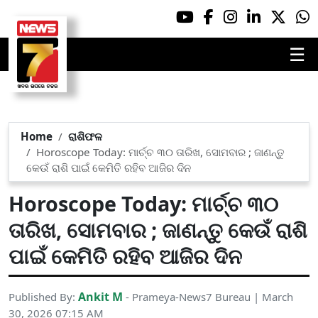
☰
Home
ରାଶିଫଳ
Horoscope Today: ମାର୍ଚ୍ଚ ୩୦ ତାରିଖ, ସୋମବାର ; ଜାଣନ୍ତୁ
କେଉଁ ରାଶି ପାଇଁ କେମିତି ରହିବ ଆଜିର ଦିନ
Horoscope Today: ମାର୍ଚ୍ଚ ୩୦
ତାରିଖ, ସୋମବାର ; ଜାଣନ୍ତୁ କେଉଁ ରାଶି
ପାଇଁ କେମିତି ରହିବ ଆଜିର ଦିନ
Ankit M
Published By:
- Prameya-News7 Bureau | March
30, 2026 07:15 AM