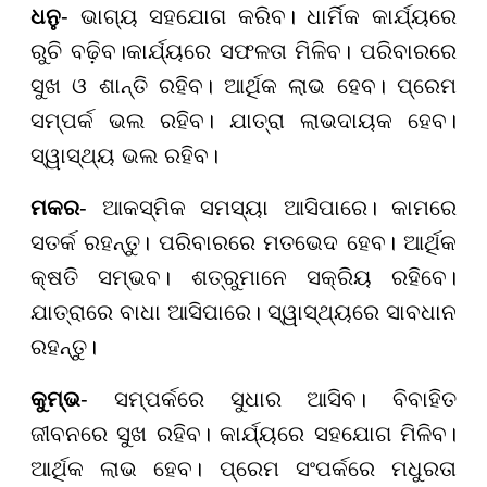
ଧନୁ
- ଭାଗ୍ୟ ସହଯୋଗ କରିବ। ଧାର୍ମିକ କାର୍ଯ୍ୟରେ
ରୁଚି ବଢ଼ିବ।କାର୍ଯ୍ୟରେ ସଫଳତା ମିଳିବ। ପରିବାରରେ
ସୁଖ ଓ ଶାନ୍ତି ରହିବ। ଆର୍ଥିକ ଲାଭ ହେବ। ପ୍ରେମ
ସମ୍ପର୍କ ଭଲ ରହିବ। ଯାତ୍ରା ଲାଭଦାୟକ ହେବ।
ସ୍ୱାସ୍ଥ୍ୟ ଭଲ ରହିବ।
ମକର
- ଆକସ୍ମିକ ସମସ୍ୟା ଆସିପାରେ। କାମରେ
ସତର୍କ ରହନ୍ତୁ। ପରିବାରରେ ମତଭେଦ ହେବ। ଆର୍ଥିକ
କ୍ଷତି ସମ୍ଭବ। ଶତ୍ରୁମାନେ ସକ୍ରିୟ ରହିବେ।
ଯାତ୍ରାରେ ବାଧା ଆସିପାରେ। ସ୍ୱାସ୍ଥ୍ୟରେ ସାବଧାନ
ରହନ୍ତୁ।
କୁମ୍ଭ
- ସମ୍ପର୍କରେ ସୁଧାର ଆସିବ। ବିବାହିତ
ଜୀବନରେ ସୁଖ ରହିବ। କାର୍ଯ୍ୟରେ ସହଯୋଗ ମିଳିବ।
ଆର୍ଥିକ ଲାଭ ହେବ। ପ୍ରେମ ସଂପର୍କରେ ମଧୁରତା