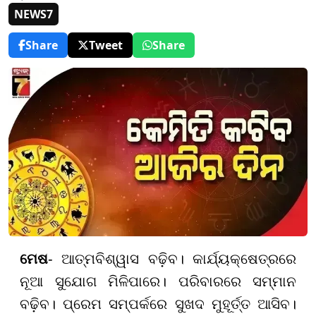
NEWS7
Share
Tweet
Share
ମେଷ
- ଆତ୍ମବିଶ୍ୱାସ ବଢ଼ିବ। କାର୍ଯ୍ୟକ୍ଷେତ୍ରରେ
ନୂଆ ସୁଯୋଗ ମିଳିପାରେ। ପରିବାରରେ ସମ୍ମାନ
ବଢ଼ିବ। ପ୍ରେମ ସମ୍ପର୍କରେ ସୁଖଦ ମୁହୂର୍ତ୍ତ ଆସିବ।