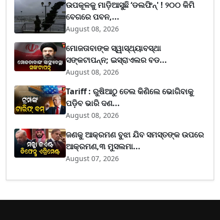
ଉପକୂଳକୁ ମାଡ଼ିଆସୁଛି ‘ଡଲଫିନ୍' ! ୨୦୦ କିମି
ବେଗରେ ପବନ,...
August 08, 2026
ମୋଜତାବାଙ୍କ ସ୍ୱାସ୍ଥ୍ୟାବସ୍ଥା
ସଙ୍କଟାପନ୍ନ; ଇସ୍ରାଏଲର ବଡ...
August 08, 2026
Tariff : ରୁଷିଆଠୁ ତେଲ କିଣିଲେ ଭୋଗିବାକୁ
ପଡ଼ିବ ଭାରି ଦଣ...
August 08, 2026
ଜଣକୁ ଆକ୍ରମଣ ବୁଝା ଯିବ ସମସ୍ତଙ୍କ ଉପରେ
ଆକ୍ରମଣ,୩ ମୁସଲମା...
August 07, 2026