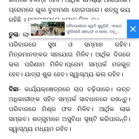
ପ୍ରେମରେ ଭୁଲ ବୁଝାମଣା ହୋଇପାରେ। ଶତ୍ରୁ ଭୟ
ରହିଛି । ସ୍ୱାସ୍ଥ୍ୟରେ ଧ୍ୟାନ ଦିଅନ୍ତୁ।
×
ବୈତରଣୀରେ ସ୍ଥିତି ସୁଧୁରିନି, ଏପଟେ
ଫୁଲିଲାଣି ସାଳନ୍ଦୀ ଓ ଶାଖା, ବଢ଼ୁଛି
ତୁଳା
- ଲାଭ ଓ ସଫଳତାର ଦିନ। ନୂଆ ସୁଯୋଗ ମିଳିବ।
ବନ୍ୟା ଭୟ
ପରିବାରରେ ସୁଖ ଓ ସମ୍ମାନ ରହିବ।
ମିତ୍ରମାନଙ୍କର ସହଯୋଗ ମିଳିବ। ଆର୍ଥିକ ଦିଗରେ
ଭଲ ପରିଣାମ ମିଳିବ।ପ୍ରେମ ସମ୍ପର୍କ ମଜଭୁତ
ହେବ। ଯାତ୍ରା ଶୁଭ ହେବ। ସ୍ୱାସ୍ଥ୍ୟ ଭଲ ରହିବ।
ବିଛା
- କାର୍ଯ୍ୟକ୍ଷେତ୍ରରେ ଚାପ ବଢ଼ିପାରେ। ଉଚ୍ଚ
ଅଧିକାରୀଙ୍କ ସହିତ ସମ୍ପର୍କ ସାବଧାନରେ ରଖନ୍ତୁ।
ପରିବାରରେ ମିଶ୍ର ଫଳ ମିଳିବ। ଆର୍ଥିକ ଲାଭ
ସମ୍ଭବ। ଶତ୍ରୁମାନେ ଅସୁବିଧା ସୃଷ୍ଟି କରିପାରନ୍ତି।
ସ୍ୱାସ୍ଥ୍ୟ ମଧ୍ୟମ ରହିବ।