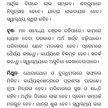
ଆର୍ଥିକ ଦିଗରେ ଲାଭ ସମ୍ଭବ। ଶତ୍ରୁମାନେ
ନିରୁତ୍ସାହ ହେବେ। ଯାତ୍ରା ଲାଭଦାୟକ ହେବ।
ସ୍ୱାସ୍ଥ୍ୟ ସ୍ଥିର ରହିବ।
ବୃଷ
- ମନ ସାମାନ୍ୟ ଚଞ୍ଚଳ ରହିପାରେ। କାମରେ
ଧ୍ୟାନ ଦେବା ଦରକାର। ଅର୍ଥ ଖର୍ଚ୍ଚ ବଢ଼ିପାରେ।
ପରିବାରରେ ଛୋଟ ମତଭେଦ ହେବ। ପ୍ରେମରେ
ଧୈର୍ଯ୍ୟ ରଖନ୍ତୁ। କାର୍ଯ୍ୟରେ ବିଳମ୍ବ ହେବ। ସତର୍କ
ରହନ୍ତୁ। ସ୍ୱାସ୍ଥ୍ୟରେ ଅସୁବିଧା ଦେଖାଦେଇପାରେ।
ମିଥୁନ
- ଯୋଗାଯୋଗ ଓ ବୁଦ୍ଧିମତାରେ ସଫଳତା
ମିଳିବ। କାର୍ଯ୍ୟକ୍ଷେତ୍ରରେ ପ୍ରଶଂସା ପାଇବେ।
ନୂଆ ମିତ୍ରତା ହେବ। ପରିବାରରେ ସୁଖ ଓ ଶାନ୍ତି
ରହିବ। ଅର୍ଥିକ ଦିଗରେ ଲାଭ ହେବ। ପ୍ରେମ ସମ୍ପର୍କ
ମଜଭୁତ ହେବ। ଯାତ୍ରା ଶୁଭ ହେବ। ସ୍ୱାସ୍ଥ୍ୟ ଭଲ