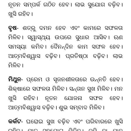
ନୂତନ ସମ୍ପର୍କ ଗଠିତ ହେବ। ଲାଭ ସୁଯୋଗ ବଢ଼ିବ।
ଖୁସି ରହିବ।
ବୃଷ
- ଶତ୍ରୁ ଦମନ ହେବ ଏବଂ କାମରେ ସଫଳତା
ମିଳିବ। ସ୍ୱାସ୍ଥ୍ୟ ଉପରେ ସୁଧାର ଆସିବ। ଋଣ
ସମସ୍ୟା କମିବ। ଦୈନନ୍ଦିନ କାମ ସଫଳ ହେବ।
ଆତ୍ମବିଶ୍ୱାସ ବଢ଼ିବ। ପ୍ରତିଷ୍ଠା ବଢ଼ିବ। ଲାଭ
ମିଳିବ।
ମିଥୁନ
- ପ୍ରେମ ଓ ସୃଜନଶୀଳତାରେ ଉନ୍ନତି ହେବ।
ଶିକ୍ଷାରେ ସଫଳତା ମିଳିବ। ସନ୍ତାନ ସୁଖ ମିଳିବ। ମନ
ଖୁସି ରହିବ। ନୂତନ ଯୋଜନା ସଫଳ ହେବ।
ଆତ୍ମବିଶ୍ୱାସ ବଢ଼ିବ। ଶୁଭ ସମ୍ବାଦ ମିଳିବ।
କର୍କଟ
- ଘରୋଇ ସୁଖ ବଢ଼ିବ ଏବଂ ପରିବାରରେ ଖୁସି
ରହିବ। ମାତୃ ସହଯୋଗ ମିଳିବ। ଜମି ବା ଯାନ