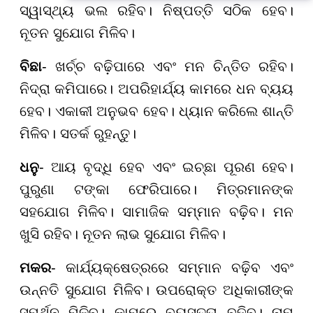
ସ୍ୱାସ୍ଥ୍ୟ ଭଲ ରହିବ। ନିଷ୍ପତ୍ତି ସଠିକ ହେବ।
ନୂତନ ସୁଯୋଗ ମିଳିବ।
ବିଛା
- ଖର୍ଚ୍ଚ ବଢ଼ିପାରେ ଏବଂ ମନ ଚିନ୍ତିତ ରହିବ।
ନିଦ୍ରା କମିପାରେ। ଅପରିହାର୍ଯ୍ୟ କାମରେ ଧନ ବ୍ୟୟ
ହେବ। ଏକାକୀ ଅନୁଭବ ହେବ। ଧ୍ୟାନ କରିଲେ ଶାନ୍ତି
ମିଳିବ। ସତର୍କ ରୁହନ୍ତୁ।
ଧନୁ
- ଆୟ ବୃଦ୍ଧି ହେବ ଏବଂ ଇଚ୍ଛା ପୂରଣ ହେବ।
ପୁରୁଣା ଟଙ୍କା ଫେରିପାରେ। ମିତ୍ରମାନଙ୍କ
ସହଯୋଗ ମିଳିବ। ସାମାଜିକ ସମ୍ମାନ ବଢ଼ିବ। ମନ
ଖୁସି ରହିବ। ନୂତନ ଲାଭ ସୁଯୋଗ ମିଳିବ।
ମକର
- କାର୍ଯ୍ୟକ୍ଷେତ୍ରରେ ସମ୍ମାନ ବଢ଼ିବ ଏବଂ
ଉନ୍ନତି ସୁଯୋଗ ମିଳିବ। ଉପରୋକ୍ତ ଅଧିକାରୀଙ୍କ
ସମର୍ଥନ ମିଳିବ। କାମରେ ବ୍ୟସ୍ତତା ବଢିବ। ନାମ