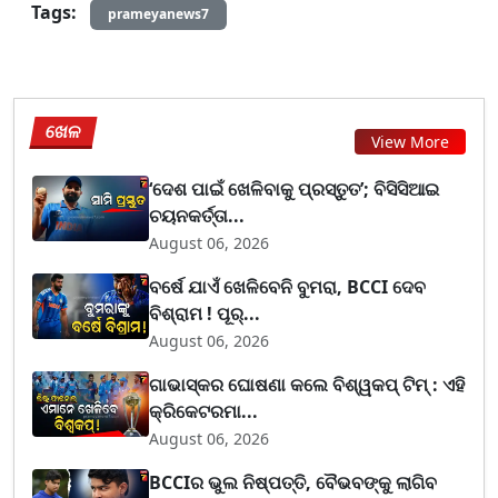
Tags:
prameyanews7
ଖେଳ
View More
‘ଦେଶ ପାଇଁ ଖେଳିବାକୁ ପ୍ରସ୍ତୁତ’; ବିସିସିଆଇ
ଚୟନକର୍ତ୍ତା...
August 06, 2026
ବର୍ଷେ ଯାଏଁ ଖେଳିବେନି ବୁମରା, BCCI ଦେବ
ବିଶ୍ରାମ ! ପୂର୍...
August 06, 2026
ଗାଭାସ୍କର ଘୋଷଣା କଲେ ବିଶ୍ୱକପ୍ ଟିମ୍ : ଏହି
କ୍ରିକେଟରମା...
August 06, 2026
BCCIର ଭୁଲ ନିଷ୍ପତ୍ତି, ବୈଭବଙ୍କୁ ଲାଗିବ