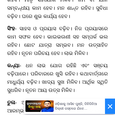
ସମ୍ବନ୍ଧୀୟ କାମ ହେବ। ମନ ଶାନ୍ତ ରହିବ। ସୁବିଧା
ବଢ଼ିବ। ଘରେ ଶୁଭ କାର୍ଯ୍ୟ ହେବ।
ସିଂହ
- ସାହସ ଓ ପ୍ରୟାସ ବଢ଼ିବ। ନିଜ ପ୍ରୟାସରେ
କାମ ସଫଳ ହେବ। ଭାଇଭଉଣୀ ସହ ସମ୍ପର୍କ ଭଲ
ରହିବ। ଛୋଟ ଯାତ୍ରା ସମ୍ଭବ। ମନ ଉତ୍ସାହିତ
ରହିବ। ନୂତନ ପରିଚୟ ହେବ। ଲାଭ ମିଳିବ।
କନ୍ୟା
- ଧନ ଲାଭ ଯୋଗ ରହିଛି ଏବଂ ସଞ୍ଚୟ
ବଢ଼ିପାରେ। ପରିବାରରେ ଖୁସି ରହିବ। କଥାବାର୍ତ୍ତାରେ
ମାଧୁର୍ଯ୍ୟ ବଢ଼ିବ। ଖାଦ୍ୟ ସୁଖ ମିଳିବ। ଆର୍ଥିକ ସ୍ଥିତି
ସୁଧରିବ। ନୂତନ ଆୟ ଉତ୍ସ ମିଳିବ।
ତୁଳା
- ଆତ୍ମବିଶ୍ୱାସ ବଢ଼ିବ ଏବଂ ନୂତନ କାମ
×
ଓଡ଼ିଶାକୁ ଆସିବ ପୁଞ୍ଜି, ତିନିଦିନିଆ
ଦିଲ୍ଲୀ ଗସ୍ତରେ ଯିବେ
ଆରମ୍ଭ କରିପାରିବେ। ପରିବାରରେ ସମ୍ମାନ ବଢ଼ିବ।
ମୁଖ୍ୟମନ୍ତ୍ରୀ ମୋହନ ମାଝୀ