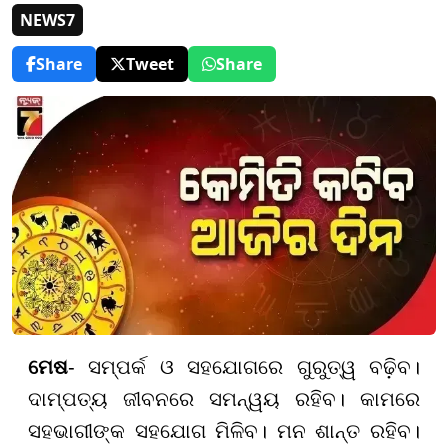
NEWS7
Share
Tweet
Share
ମେଷ
- ସମ୍ପର୍କ ଓ ସହଯୋଗରେ ଗୁରୁତ୍ୱ ବଢ଼ିବ।
ଦାମ୍ପତ୍ୟ ଜୀବନରେ ସମନ୍ୱୟ ରହିବ। କାମରେ
ସହଭାଗୀଙ୍କ ସହଯୋଗ ମିଳିବ। ମନ ଶାନ୍ତ ରହିବ।