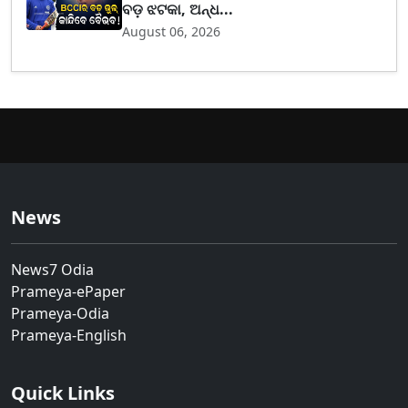
ବଡ଼ ଝଟକା, ଅନ୍ଧ...
August 06, 2026
News
News7 Odia
Prameya-ePaper
Prameya-Odia
Prameya-English
Quick Links