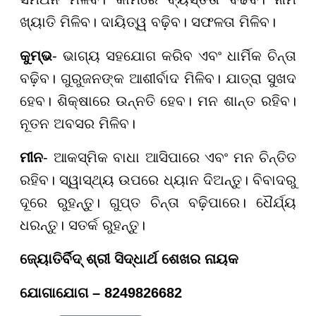
ଖ୍ୟାତି ମିଳିବ। ଦାୟିତ୍ୱ ବଢ଼ିବ। ସଫଳତା ମିଳିବ।
କୁମ୍ଭ
- ଭାଗ୍ୟ ସହଯୋଗ କରିବ ଏବଂ ଧାର୍ମିକ ଚିନ୍ତା
ବଢ଼ିବ। ଗୁରୁଜନଙ୍କ ଆଶୀର୍ବାଦ ମିଳିବ। ଯାତ୍ରା ସୁଖଦ
ହେବ। ଶିକ୍ଷାରେ ଉନ୍ନତି ହେବ। ମନ ଶାନ୍ତ ରହିବ।
ନୂତନ ଅବସର ମିଳିବ।
ମୀନ
- ଆକସ୍ମିକ ବାଧା ଆସିପାରେ ଏବଂ ମନ ଚିନ୍ତିତ
ରହିବ। ସ୍ୱାସ୍ଥ୍ୟ ଉପରେ ଧ୍ୟାନ ଦିଅନ୍ତୁ। ବିବାଦରୁ
ଦୂରେ ରୁହନ୍ତୁ। ଗୁପ୍ତ ଚିନ୍ତା ବଢ଼ିପାରେ। ଧୈର୍ଯ୍ୟ
ଧରନ୍ତୁ। ସତର୍କ ରୁହନ୍ତୁ।
ଜ୍ୟୋତିର୍ବିଦ୍ ଶ୍ରୀ ସିଦ୍ଧାର୍ଥ ଶେଖର ନାୟକ
ଯୋଗାଯୋଗ – 8249826682