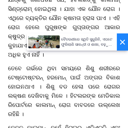
ସିଣ୍ଡ୍ରୋମ୍ ହୋଇଥିଲା । ଯାହା ଏକ ଯୌନ ରୋଗ ।
ଏଥିରେ ବ୍ୟକ୍ତିର ଯୌନ କ୍ଷମତା ହ୍ରାସ ପାଏ । ଏହି
ରୋଗ ହେଲେ ପୁରୁଷଙ୍କ ଗୁପ୍ତାଙ୍ଗର ଆକାର
କ୍ଷୁଦ୍ର ରହିଥାଏ । ଯାହାକୁ ମାଇକ୍ରୋ ପେନିସ୍
×
ବୈତରଣୀରେ ସ୍ଥିତି ସୁଧୁରିନି, ଏପଟେ
କୁହାଯାଏ । ଅର୍ଥାତ ଏହାର ଲମ୍ବ ୯ ସେଣ୍ଟିମିଟରରୁ
ଫୁଲିଲାଣି ସାଳନ୍ଦୀ ଓ ଶାଖା, ବଢ଼ୁଛି
ବନ୍ୟା ଭୟ
ଅଧିକ ହୁଏ ନାହିଁ ।
ତେବେ ଗର୍ଭରେ ଥିବା ସମୟରେ ଶିଶୁ ଶରୀରରେ
ଟେଷ୍ଟୋଷ୍ଟରନ୍ ହରମୋନ୍ ପାଇଁ ଅଙ୍ଗର ବିକାଶ
ହୋଇନଥାଏ । ଶିଶୁ ବଡ ହେଲା ପରେ ରୋଗର
ଲକ୍ଷଣ ଦେଖିବାକୁ ମିଳେ । ହିଟଲରଙ୍କ ମେଡିକାଲ
ରିପୋର୍ଟରେ କାଲମାନ୍ ରୋଗ ବାବଦରେ ଉଲ୍ଲେଖ
ରହିଛି ।
କେବଳ କାଲମାନ୍ ନୁହେଁ ହିଟଲର ଏଡିଏଚଡି ଏବଂ