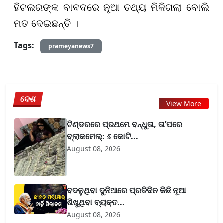
ହିଟଲରଙ୍କ ବାବଦରେ ନୂଆ ତଥ୍ୟ ମିଳିଗଲା ବୋଲି
ମତ ଦେଇଛନ୍ତି ।
Tags:
prameyanews7
ଦେଶ
View More
ଟିଣ୍ଡରରେ ପ୍ରଥମେ ବନ୍ଧୁତା, ତା’ପରେ
ବ୍ଲାକମେଲ୍: ୬ କୋଟି...
August 08, 2026
ବଦଳୁଥିବା ଦୁନିଆରେ ପ୍ରତିଦିନ କିଛି ନୂଆ
ଶିଖୁଥିବା ବ୍ୟକ୍ତ...
August 08, 2026