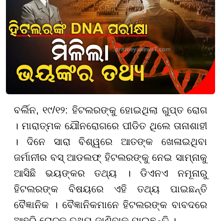
ବର୍ଲିନ, ୧୯/୧୨: ହିଟଲରଙ୍କୁ ହୋଇଥିଲା ଗୁପ୍ତ ରୋଗ
। ମାରାତ୍ମକ ଯୌନରୋଗରେ ପୀଡିତ ଥିଲେ ତାନାଶାହୀ
। ଦିନେ ସାରା ବିଶ୍ୱରେ ଆତଙ୍କ ଖେଳାଇଥିବା
ଜର୍ମାନୀର ବସ୍ ଆଡଲଫ୍ ହିଟଲରଙ୍କୁ ନେଇ ସାମ୍ନାକୁ
ଆସିଛି ଭୟଙ୍କର ତଥ୍ୟ । ଡିଏନଏ ନମୂନାରୁ
ହିଟଲରଙ୍କ ବିଷୟରେ ଏହି ତଥ୍ୟ ପାଇଛନ୍ତି
ବୈଜ୍ଞାନିକ । ବୈଜ୍ଞାନିକମାନେ ହିଟଲରଙ୍କ ବାବଦରେ
ଆହୁରି ରୋଚକ ତଥ୍ୟ ଜାଣିବାକୁ ପାଇଛନ୍ତି ।