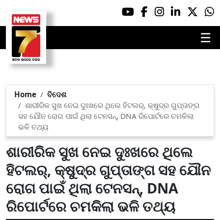
☰
Home
ବିଦେଶ
ଶାରୀରିକ ସୁଖ ନେଇ ଦୁଃଖରେ ଥିଲେ ହିଟଲର୍, କ୍ଷୁଦ୍ର ଗୁପ୍ତାଙ୍ଗ
ସହ ଯୌନ ରୋଗ ପାଇଁ ଥିଲା ଟେନସନ୍, DNA ରିପୋର୍ଟରେ ଚମକିଲା
ଭଳି ତଥ୍ୟ
ଶାରୀରିକ ସୁଖ ନେଇ ଦୁଃଖରେ ଥିଲେ
ହିଟଲର୍, କ୍ଷୁଦ୍ର ଗୁପ୍ତାଙ୍ଗ ସହ ଯୌନ
ରୋଗ ପାଇଁ ଥିଲା ଟେନସନ୍, DNA
ରିପୋର୍ଟରେ ଚମକିଲା ଭଳି ତଥ୍ୟ