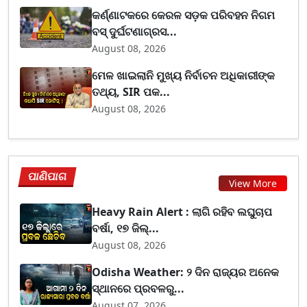
କର୍ଣ୍ଣାଟକରେ କେରଳ ସଡ଼କ ପରିବହନ ନିଗମ
ବସ୍ ଦୁର୍ଘଟଣାଗ୍ରସ...
August 08, 2026
ମେଳ ଖାଇଲାନି ମୁଖ୍ୟ ନିର୍ବାଚନ ଅଧିକାରୀଙ୍କ
ତଥ୍ୟ, SIR ପକ...
August 08, 2026
ପାଣିପାଗ
View More
Heavy Rain Alert : ଲାଗି ରହିବ ଲଘୁଚାପ
ବର୍ଷା, ୧୭ ଜିଲ୍...
August 08, 2026
Odisha Weather: ୨ ଦିନ ରାଜ୍ୟର ଅନେକ
ସ୍ଥାନରେ ପ୍ରବଳରୁ...
August 07, 2026