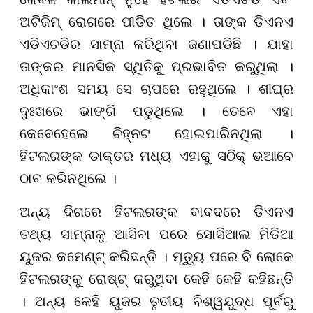
ଅଟିଜିମ୍ ରୋଗରେ ପୀଡିତ ଥିଲେ । ତାଙ୍କ ଡିଏନଏ
ଏଡିଏଚଡିର ସାମ୍ନା କରିଥିବା ଜଣାପଡିଛି । ଯାହା
ତାଙ୍କର ମାନସିକ ସ୍ଥିତିକୁ ପ୍ରଭାବିତ କରୁଥିଲା ।
ଅଧିକାଂଶ ସମୟ ସେ ଚାପରେ ରହୁଥିଲେ । ଶୀଘ୍ର
ଦୁଃଖରେ ଭାଙ୍ଗି ପଡୁଥିଲେ । ତେବେ ଏହା
କେବେହେଲେ ଚିହ୍ନଟ ହୋଇପାରିନଥିଲା ।
ହିଟଲରଙ୍କ ଡାକ୍ତର ମଧ୍ୟ ଏହାକୁ ସଠିକ୍ ଭଆବେ
ଠାବ କରିନଥିଲେ ।
ଅନ୍ୟ ଦିଗରେ ହିଟଲରଙ୍କ ବାବଦରେ ଡିଏନଏ
ତଥ୍ୟ ସାମ୍ନାକୁ ଆସିବା ପରେ ସୋସିଆଲ ମିଡିଆ
ୟୁଜର କମେଣ୍ଟ୍ କରିଛନ୍ତି । ମୃତ୍ୟୁ ପରେ ବି ଲୋକେ
ହିଟଲରଙ୍କୁ ରୋଷ୍ଟ୍ କରୁଥିବା କେହି କେହି କହିଛନ୍ତି
। ଅନ୍ୟ କେହି ୟୁଜର ତୃତୀୟ ବିଶ୍ୱଯୁଦ୍ଧ ପୂର୍ବରୁ