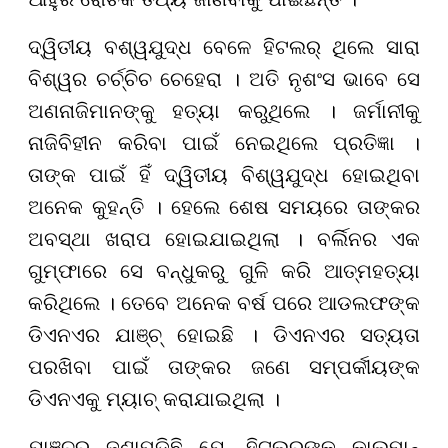
ଦ୍ୱିତୀୟ ବଶ୍ୱଯୁଦ୍ଧ ବେଳେ ହିଟଲର୍ ଥିଲେ ସାରା
ବିଶ୍ୱର ଚର୍ଚ୍ଚିଚ ଚେହେରା । ଅତି ନୃଶଂସ ଭାବେ ସେ
ଅଣନାଜିମାନଙ୍କୁ ହତ୍ୟା କରୁଥିଲେ । ଜର୍ମାନୀକୁ
ନାଜିବିହୀନ କରିବା ପାଇଁ ନେଇଥିଲେ ପ୍ରତିଜ୍ଞା ।
ତାଙ୍କ ପାଇଁ ହିଁ ଦ୍ୱିତୀୟ ବିଶ୍ୱଯୁଦ୍ଧ ହୋଇଥିବା
ଅନେକ କୁହନ୍ତି । ହେଲେ ଶେଷ ସମୟରେ ତାଙ୍କର
ଅବସ୍ଥା ଖରାପ ହୋଇଯାଇଥିଲା । ବର୍ଲିନର ଏକ
ଗୁମ୍ଫାରେ ସେ ବନ୍ଧୁକରୁ ଗୁଳି କରି ଆତ୍ମହତ୍ୟା
କରିଥିଲେ । ତେବେ ଅନେକ ବର୍ଷ ପରେ ଆଡଲଫଙ୍କ
ଡିଏନଏର ଯାଞ୍ଚ୍ ହୋଇଛି । ଡିଏନଏର ସତ୍ୟତା
ପରଖିବା ପାଇଁ ତାଙ୍କର ଜଣେ ସମ୍ପର୍କୀୟଙ୍କ
ଡିଏନଏକୁ ମ୍ୟାଚ୍ କରାଯାଇଥିଲା ।
ଯାଞ୍ଚରୁ ଜଣାପଡିଛି ଯେ, ହିଟଲରଙ୍କୁ କାଲମାନ୍