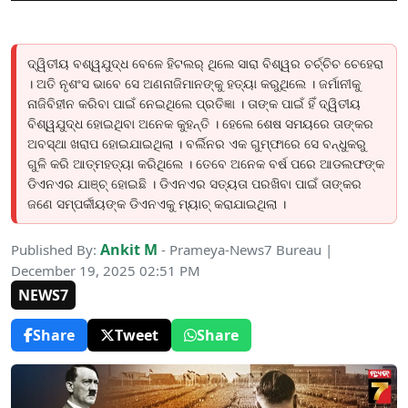
ଦ୍ୱିତୀୟ ବଶ୍ୱଯୁଦ୍ଧ ବେଳେ ହିଟଲର୍ ଥିଲେ ସାରା ବିଶ୍ୱର ଚର୍ଚ୍ଚିଚ ଚେହେରା
। ଅତି ନୃଶଂସ ଭାବେ ସେ ଅଣନାଜିମାନଙ୍କୁ ହତ୍ୟା କରୁଥିଲେ । ଜର୍ମାନୀକୁ
ନାଜିବିହୀନ କରିବା ପାଇଁ ନେଇଥିଲେ ପ୍ରତିଜ୍ଞା । ତାଙ୍କ ପାଇଁ ହିଁ ଦ୍ୱିତୀୟ
ବିଶ୍ୱଯୁଦ୍ଧ ହୋଇଥିବା ଅନେକ କୁହନ୍ତି । ହେଲେ ଶେଷ ସମୟରେ ତାଙ୍କର
ଅବସ୍ଥା ଖରାପ ହୋଇଯାଇଥିଲା । ବର୍ଲିନର ଏକ ଗୁମ୍ଫାରେ ସେ ବନ୍ଧୁକରୁ
ଗୁଳି କରି ଆତ୍ମହତ୍ୟା କରିଥିଲେ । ତେବେ ଅନେକ ବର୍ଷ ପରେ ଆଡଲଫଙ୍କ
ଡିଏନଏର ଯାଞ୍ଚ୍ ହୋଇଛି । ଡିଏନଏର ସତ୍ୟତା ପରଖିବା ପାଇଁ ତାଙ୍କର
ଜଣେ ସମ୍ପର୍କୀୟଙ୍କ ଡିଏନଏକୁ ମ୍ୟାଚ୍ କରାଯାଇଥିଲା ।
Ankit M
Published By:
- Prameya-News7 Bureau |
December 19, 2025 02:51 PM
NEWS7
Share
Tweet
Share