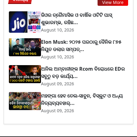
View More
ଜିଓର ତ୍ରୈମାସିକ ଓ ବାର୍ଷିକ ଓଟିଟି ପାସ୍
ଶୁଭାରମ୍ଭ, ରହିଛ...
August 10, 2026
Elon Musk: ୨୦୨୫ ପରଠାରୁ ଦୈନିକ ୮୭୫
ନିୟୁତ ଡଲାର ସମ୍ପତ୍...
August 10, 2026
ଅନିଲ ଅମ୍ବାନୀଙ୍କ Rcom ବିରୋଧରେ EDର
ସବୁଠୁ ବଡ଼ କାର୍ଯ୍ୟ...
August 09, 2026
ମହଙ୍ଗା ହେବ ତେଲ-ସାବୁନ, ବିସ୍କୁଟ ଓ ଅନ୍ୟ
ନିତ୍ୟବ୍ୟବହାର୍...
August 09, 2026