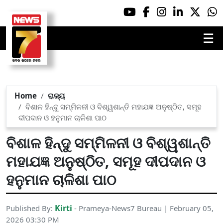
☰
Home
ରାଜ୍ୟ
ବିଶାଳ ହିନ୍ଦୁ ସମ୍ମିଳନୀ ଓ ବିଶ୍ୱଶାନ୍ତି ମହାଯଜ୍ଞ ଅନୁଷ୍ଠିତ, ସମୂହ
ଦୀପଦାନ ଓ ହନୁମାନ ଚାଳିଶା ପାଠ
ବିଶାଳ ହିନ୍ଦୁ ସମ୍ମିଳନୀ ଓ ବିଶ୍ୱଶାନ୍ତି
ମହାଯଜ୍ଞ ଅନୁଷ୍ଠିତ, ସମୂହ ଦୀପଦାନ ଓ
ହନୁମାନ ଚାଳିଶା ପାଠ
Kirti
Published By:
- Prameya-News7 Bureau | February 05,
2026 03:30 PM