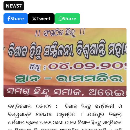
NEWS7
Share
Tweet
Share
ଚଣ୍ଡିଖୋଲ ୦୫।୦୨ : ବିଶାଳ ହିନ୍ଦୁ ସମ୍ମିଳନୀ ଓ
ବିଶ୍ୱଶାନ୍ତି ମହାଯଜ୍ଞ ଅନୁଷ୍ଠିତ । ଯାଜପୁର ଜିଲ୍ଲା
ଧର୍ମଶାଳା ବ୍ଲକ ଅରେଇକଣା ଠାରେ ବିଶାଳ ହିନ୍ଦୁ ସମ୍ମିଳନୀ