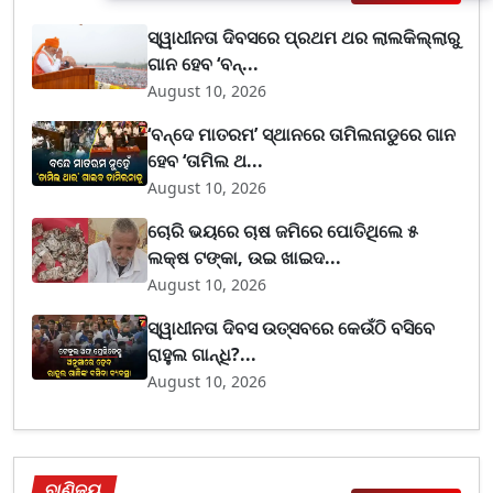
ସ୍ୱାଧୀନତା ଦିବସରେ ପ୍ରଥମ ଥର ଲାଲକିଲ୍ଲାରୁ
ଗାନ ହେବ ‘ବନ୍...
August 10, 2026
‘ବନ୍ଦେ ମାତରମ’ ସ୍ଥାନରେ ତାମିଲନାଡୁରେ ଗାନ
ହେବ ‘ତାମିଲ ଥ...
August 10, 2026
ଚୋରି ଭୟରେ ଚାଷ ଜମିରେ ପୋତିଥିଲେ ୫
ଲକ୍ଷ ଟଙ୍କା, ଉଇ ଖାଇଦ...
August 10, 2026
ସ୍ୱାଧୀନତା ଦିବସ ଉତ୍ସବରେ କେଉଁଠି ବସିବେ
ରାହୁଲ ଗାନ୍ଧି?...
August 10, 2026
ବାଣିଜ୍ୟ