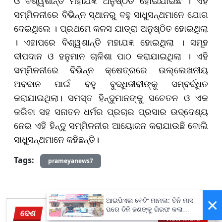
ଓ ବିଶ୍ୱଶାନ୍ତି ମହାଯଜ୍ଞ ଅନୁଷ୍ଠିତ ହୋଇଯାଇଛି । ଏହି
ସମ୍ମିଳନୀରେ ବିଭିନ୍ନ ସ୍ଥାନରୁ ବହୁ ସାଧୁସନ୍ଥମାନେ ଯୋଗ
ଦେଇଥିଲେ । ପ୍ରଥମେ କଳସ ଯାତ୍ରା ଅନୁଷ୍ଠିତ ହୋଇଥିଲା
। ଏହାପରେ ବିଶ୍ୱଶାନ୍ତି ମହାଯଜ୍ଞ ହୋଇଥିଲା । ସମୂହ
ଦୀପଦାନ ଓ ହନୁମାନ ଚାଳିଶା ପାଠ କରାଯାଇଥିଲା । ଏହି
ସମ୍ମିଳନୀରେ ବିଭିନ୍ନ କ୍ଷେତ୍ରରେ ଉଲ୍ଲେଖନୀୟ
ଅବଦାନ ପାଇଁ ବହୁ ବୁଦ୍ଧିଜୀବୀଙ୍କୁ ସମ୍ବର୍ଦ୍ଧିତ
କରାଯାଇଥିଲା। ସମସ୍ତ ହିନ୍ଦୁମାନଙ୍କୁ ସଚେତନ ଓ ଏକ
କରିବା ସହ ସନାତନ ଧର୍ମର ପ୍ରଚାର ପ୍ରସାର ଉଦ୍ଦେଶ୍ୟ
ନେଇ ଏହି ହିନ୍ଦୁ ସମ୍ମିଳନୀର ଆୟୋଜନ କରାଯାଉଛି ବୋଲି
ସାଧୁସନ୍ଥମାନେ କହିଛନ୍ତି।
Tags:
prameyanews7
×
ଆଇପିଏଲ ବେଟିଂ ମାମଲା: ତିନି ମାସ
ପରେ ତିନି ଜଣଙ୍କୁ ଗିରଫ କଲା
ଦେଶ
View More
ପୋଲିସ