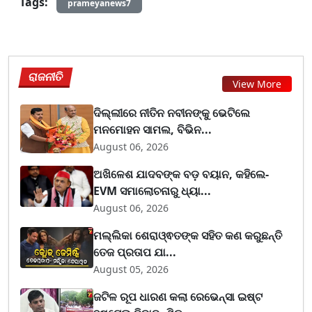
Tags:
prameyanews7
ରାଜନୀତି
View More
ଦିଲ୍ଲୀରେ ନୀତିନ ନବୀନଙ୍କୁ ଭେଟିଲେ
ମନମୋହନ ସାମଲ, ବିଭିନ...
August 06, 2026
ଅଖିଳେଶ ଯାଦବଙ୍କ ବଡ଼ ବୟାନ, କହିଲେ-
EVM ସମାଲୋଚନାରୁ ଧ୍ୟା...
August 06, 2026
ମଲ୍ଲିକା ଶେରାଓ୍ଵତଙ୍କ ସହିତ କଣ କରୁଛନ୍ତି
ତେଜ ପ୍ରତାପ ଯା...
August 05, 2026
ଜଟିଳ ରୂପ ଧାରଣ କଲା ରେଭେନ୍ସା ଇଷ୍ଟ