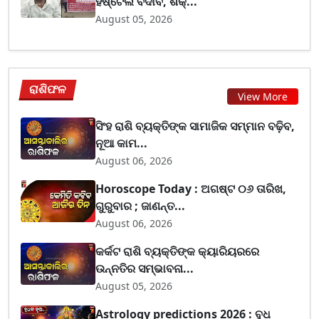
ହଷ୍ଟେଲ ବିଦାବ, ଶିକ୍...
August 05, 2026
ରାଶିଫଳ
View More
ସିଂହ ରାଶି ବ୍ୟକ୍ତିଙ୍କ ସାମାଜିକ ସମ୍ମାନ ବଢ଼ିବ,
ନୂଆ କାମ...
August 06, 2026
Horoscope Today : ଅଗଷ୍ଟ ୦୬ ତାରିଖ,
ଗୁରୁବାର ; ଜାଣନ୍ତ...
August 06, 2026
କର୍କଟ ରାଶି ବ୍ୟକ୍ତିଙ୍କ କ୍ୟାରିୟରରେ
ଉନ୍ନତିର ସମ୍ଭାବନା...
August 05, 2026
Astrology predictions 2026 : ବୁଧ