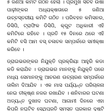
୫ ଜଣିଆ କମିଟି ଗଠନ ହେଲା । ପ୍ରମୁଖ ସଚିବ ଉଷା
ପାଢ଼ୀଙ୍କର ଅଧ୍ୟକ୍ଷତାରେ ୫ ଜଣିଆ
ଉଚ୍ଚସ୍ତରୀୟ କମିଟି ଗଠିତ । ପରିବହନ କମିସନର,
ଡିସିପି, ଟ୍ରାଫିକ ଡିସିପି, କ୍ରୁଟ ଅଧିକାରୀ ଏହି
କମିଟିରେ ରହିବେ । ପ୍ରତି ୧୫ ଦିନରେ ଥରେ ଏହି
କମିଟି ବସି ଆମ ବସ୍ ଚଳାଚଳ ସମ୍ପର୍କରେ ସମୀକ୍ଷା
କରିବେ ।
ଡ୍ରାଇଭରଙ୍କର ନିଯୁକ୍ତି ପ୍ରକ୍ରିୟା ଆହୁରି କଡା
କଡି କରାଯିବ । ଡ୍ରାଇଭର ମାନଙ୍କୁ ନିଯୁକ୍ତି ପରେ
ମଧ୍ୟ ସେମାନଙ୍କୁ ଆଚରଣ ଉଚ୍ଚାରଣ ସମ୍ପର୍କରେ
ତାଲିମ ଦିଆଯିବ । ଏକ ମାସ ପର୍ଯ୍ୟନ୍ତ ପରିଚାଳନା
ନେଇ ତୀକ୍ଷ୍ଣ ନଜର ରଖାଯିବ । ଶନିବାରର ଘଟଣା
ଅତ୍ୟନ୍ତ ଦୁଖଃଦ ଘଟଣା, ଆଗାମୀ ଦିନରେ ଏହା
କିପରି ନଘଟିବ ସେଥିପ୍ରତି ସମସ୍ତ ପ୍ରକାର ଦୃଷ୍ଟି