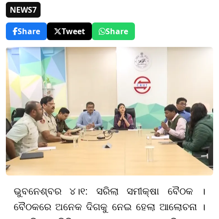
NEWS7
Share
Tweet
Share
ଭୁବନେଶ୍ବର ୪।୧: ସରିଲା ସମୀକ୍ଷା ବୈଠକ ।
ବୈଠକରେ ଅନେକ ଦିଗକୁ ନେଇ ହେଲା ଆଲୋଚନା ।