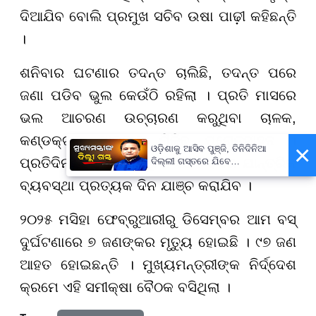
ଦିଆଯିବ ବୋଲି ପ୍ରମୁଖ ସଚିବ ଉଷା ପାଢ଼ୀ କହିଛନ୍ତି
।
ଶନିବାର ଘଟଣାର ତଦନ୍ତ ଚାଲିଛି, ତଦନ୍ତ ପରେ
ଜଣା ପଡିବ ଭୁଲ କେଉଁଠି ରହିଲା । ପ୍ରତି ମାସରେ
ଭଲ ଆଚରଣ ଉଚ୍ଚାରଣ କରୁଥିବା ଚାଳକ,
କଣ୍ଡକ୍ଟର ମାନଙ୍କୁ ମିଳିବ ପ୍ରୋତ୍ସାହନ ।
×
ଓଡ଼ିଶାକୁ ଆସିବ ପୁଞ୍ଜି, ତିନିଦିନିଆ
ପ୍ରତିଦିନ ଚଳାଚଳ କରୁଥିବା ଆମ ବସର ଯାନ୍ତ୍ରିକ
ଦିଲ୍ଲୀ ଗସ୍ତରେ ଯିବେ
ମୁଖ୍ୟମନ୍ତ୍ରୀ ମୋହନ ମାଝୀ
ବ୍ୟବସ୍ଥା ପ୍ରତ୍ୟକ ଦିନ ଯାଞ୍ଚ କରାଯିବ ।
୨୦୨୫ ମସିହା ଫେବ୍ରୁଆରୀରୁ ଡିସେମ୍ବର ଆମ ବସ୍
ଦୁର୍ଘଟଣାରେ ୭ ଜଣଙ୍କର ମୃତ୍ୟୁ ହୋଇଛି । ୯୭ ଜଣ
ଆହତ ହୋଇଛନ୍ତି । ମୁଖ୍ୟମନ୍ତ୍ରୀଙ୍କ ନିର୍ଦ୍ଦେଶ
କ୍ରମେ ଏହି ସମୀକ୍ଷା ବୈଠକ ବସିଥିଲା ।