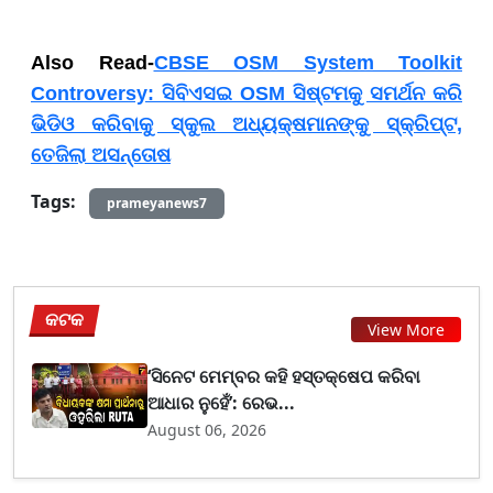
Also Read-
CBSE OSM System Toolkit
Controversy: ସିବିଏସଇ OSM ସିଷ୍ଟମକୁ ସମର୍ଥନ କରି
ଭିଡିଓ କରିବାକୁ ସ୍କୁଲ ଅଧ୍ୟକ୍ଷମାନଙ୍କୁ ସ୍କ୍ରିପ୍ଟ,
ତେଜିଲା ଅସନ୍ତୋଷ
Tags:
prameyanews7
କଟକ
View More
‘ସିନେଟ ମେମ୍ବର କହି ହସ୍ତକ୍ଷେପ କରିବା
ଆଧାର ନୁହେଁ’: ରେଭ...
August 06, 2026