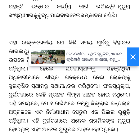
ପହଞ୍ଚି ଉଦ୍ଧାର କାର୍ଯ୍ୟ ଜାରି ରଖିଛନ୍ତି।
ମୃତ୍ୟୁ
ସଂଖ୍ୟା
ଆଗକୁ
ବୃଦ୍ଧି ପାଇବାର
ନେଇ
ସମ୍ଭାବନା ରହିଛି।
ଏହା ଉଲ୍ଲେଖନୀୟ ଯେ କିଛି ସମୟ ପୂର୍ବରୁ ବିହାରର
ଭାଗଲପୁରରେ ଏକ ପୋଲ ଭୁଶୁଡ଼ି ପଡ଼ିଥିଲା। ଗଙ୍ଗା ନଦୀ
×
ବୈତରଣୀରେ ସ୍ଥିତି ସୁଧୁରିନି, ଏପଟେ
ଉପରେ ନିର୍ମିତ ପୋଲର ଏକ ଅଂଶ ହଠାତ୍ ଭାଙ୍ଗି ନଦୀରେ
ଫୁଲିଲାଣି ସାଳନ୍ଦୀ ଓ ଶାଖା, ବଢ଼ୁଛି
ବନ୍ୟା ଭୟ
ପଡ଼ିଥିଲା। ହେଲେ ଘଟଣାସ୍ଥଳକୁ ପହଞ୍ଚିଥିବା
ଅଧିକାରୀମାନେ ଶୀଘ୍ର ପଦକ୍ଷେପ ନେଇ ଲୋକଙ୍କୁ
ସୁରକ୍ଷିତ ସ୍ଥାନକୁ ସ୍ଥାନାନ୍ତର କରିଥିଲେ। ଫଳସ୍ୱରୂପ,
ଦୁର୍ଘଟଣାରେ କେହି ମୃତାହତ କିମ୍ବା ଆହତ ହୋଇ ନଥିଲେ।
ଏହି ସମୟରେ, ମେ ୧ ତାରିଖରେ ଜମ୍ମୁ ଜିଲ୍ଲାର ବନ୍ତଲାବ
ଅଞ୍ଚଳରେ ଏକ ନିର୍ମାଣାଧୀନ ସେତୁର ଏକ ପିଲର ଭୁଶୁଡ଼ି
ପଡ଼ିଥିଲା। ଏହି ଦୁର୍ଘଟଣାରେ ଅନେକ ଶ୍ରମିକଙ୍କ ମୃତ୍ୟୁ
ହୋଇଥିଲା ଏବଂ ଅନେକ ଗୁରୁତର ଆହତ ହୋଇଥିଲେ।