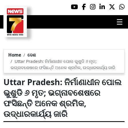
☰
Home
ଦେଶ
Uttar Pradesh: ନିର୍ମାଣାଧୀନ ପୋଲ ଭୁଶୁଡି ୬ ମୃତ;
ଭଗ୍ନାବଶେଷରେ ଫସିଛନ୍ତି ଅନେକ ଶ୍ରମିକ, ଉଦ୍ଧାରକାର୍ଯ୍ୟ ଜାରି
Uttar Pradesh: ନିର୍ମାଣାଧୀନ ପୋଲ
ଭୁଶୁଡି ୬ ମୃତ; ଭଗ୍ନାବଶେଷରେ
ଫସିଛନ୍ତି ଅନେକ ଶ୍ରମିକ,
ଉଦ୍ଧାରକାର୍ଯ୍ୟ ଜାରି