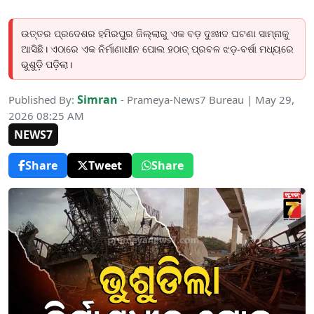
ଉତ୍ତର ପ୍ରଦେଶର ହମିରପୁର ଜିଲ୍ଲାରୁ ଏକ ବଡ଼ ଦୁଃଖଦ ଘଟଣା ସାମ୍ନାକୁ
ଆସିଛି। ଏଠାରେ ଏକ ନିର୍ମାଣାଧୀନ ପୋଲ ହଠାତ୍ ପ୍ରବଳ ଝଡ଼-ବର୍ଷା ମଧ୍ୟରେ
ଭୁଶୁଡ଼ି ପଡ଼ିଲା।
Simran
Published By:
- Prameya-News7 Bureau | May 29,
2026 08:25 AM
NEWS7
Share
Tweet
Share