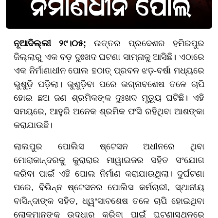
ନୂଆଦିଲ୍ଲୀ ୨୯।୦୫;
ଉତ୍ତର ପ୍ରଦେଶର ହମିରପୁର
ଜିଲ୍ଲାରୁ ଏକ ବଡ଼ ଦୁଃଖଦ ଘଟଣା ସାମ୍ନାକୁ ଆସିଛି। ଏଠାରେ
ଏକ ନିର୍ମାଣାଧୀନ ପୋଲ ହଠାତ୍ ପ୍ରବଳ ଝଡ଼-ବର୍ଷା ମଧ୍ୟରେ
ଭୁଶୁଡ଼ି ପଡ଼ିଲା। ଭୁଶୁଡ଼ିବା ପରେ ଭଗ୍ନାବଶେଷ ତଳେ ଚାପି
ହୋଇ ଛଅ ଜଣ ଶ୍ରମିକଙ୍କ ଦୁଃଖଦ ମୃତ୍ୟୁ ଘଟିଛି। ଏହି
ସମୟରେ, ଆହୁରି ଅନେକ ଶ୍ରମିକ ଫସି ରହିଥିବା ଆଶଙ୍କା
କରାଯାଉଛି।
ଲାଲପୁର ପୋଲିସ ଷ୍ଟେସନ ଅଧୀନରେ ଥିବା
ମୋରାକାନ୍ଦରକୁ କୁରାରାର ମାୱାଇଜର ସହିତ ସଂଯୋଗ
କରିବା ପାଇଁ ଏହି ପୋଲ ନିର୍ମାଣ କରାଯାଉଥିଲା। ଦୁର୍ଘଟଣା
ପରେ, ବିଭିନ୍ନ ଷ୍ଟେସନର ପୋଲିସ କର୍ମଚାରୀ, ସ୍ଥାନୀୟ
ବାସିନ୍ଦାଙ୍କ ସହିତ, ଧ୍ୱଂସାବଶେଷ ତଳେ ଚାପି ହୋଇଥିବା
ଲୋକମାନଙ୍କୁ ଉଦ୍ଧାର କରିବା ପାଇଁ ଘଟଣାସ୍ଥଳରେ