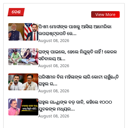
ଦେଶ
View More
ପିଏମ ମୋଦୀଙ୍କ ପାଖକୁ ଆସିଲା ଆମେରିକା
ଉପରାଷ୍ଟ୍ରପତି ଜେ...
August 08, 2026
ରାଙ୍କ୍ ପାଇଲେ, ହେଲେ ନିଯୁକ୍ତି ନାହିଁ ! କେରଳ
ସଚିବାଳୟ ଆ...
August 08, 2026
ପରିସୀମନ ବିନା ମହିଳାଙ୍କ ଲାଗି କୋଟା ଚାହୁଁଛନ୍ତି
ରାହୁଲ ଗ...
August 08, 2026
ରାହୁଲ ଗାନ୍ଧିଙ୍କ ବଡ଼ ଦାବି, କହିଲେ ୧୦୦୦
ଯୁବକଙ୍କ ମଧ୍ୟର...
August 08, 2026