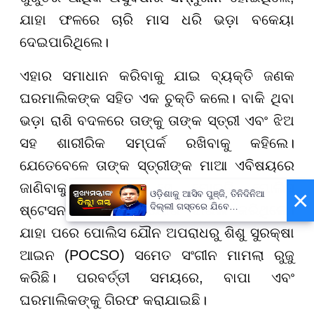
ଯାହା ଫଳରେ ଚାରି ମାସ ଧରି ଭଡ଼ା ବକେୟା
ଦେଇପାରିଥିଲେ।
ଏହାର ସମାଧାନ କରିବାକୁ ଯାଇ ବ୍ୟକ୍ତି ଜଣକ
ଘରମାଲିକଙ୍କ ସହିତ ଏକ ଚୁକ୍ତି କଲେ। ବାକି ଥିବା
ଭଡ଼ା ରାଶି ବଦଳରେ ତାଙ୍କୁ ତାଙ୍କ ସ୍ତ୍ରୀ ଏବଂ ଝିଅ
ସହ ଶାରୀରିକ ସମ୍ପର୍କ ରଖିବାକୁ କହିଲେ।
ଯେତେବେଳେ ତାଙ୍କ ସ୍ତ୍ରୀଙ୍କ ମାଆ ଏବିଷୟରେ
ଜାଣିବାକୁ ପାଇଲେ। ସେ ମୋରବି ପୋଲିସ
×
ଓଡ଼ିଶାକୁ ଆସିବ ପୁଞ୍ଜି, ତିନିଦିନିଆ
ଦିଲ୍ଲୀ ଗସ୍ତରେ ଯିବେ
ଷ୍ଟେସନରେ ଏକ ଅଭିଯୋଗ ଦାଖଲ କରିଥିଲେ।
ମୁଖ୍ୟମନ୍ତ୍ରୀ ମୋହନ ମାଝୀ
ଯାହା ପରେ ପୋଲିସ ଯୌନ ଅପରାଧରୁ ଶିଶୁ ସୁରକ୍ଷା
ଆଇନ (POCSO) ସମେତ ସଂଗୀନ ମାମଲା ରୁଜୁ
କରିଛି। ପରବର୍ତ୍ତୀ ସମୟରେ, ବାପା ଏବଂ
ଘରମାଲିକଙ୍କୁ ଗିରଫ କରାଯାଇଛି।