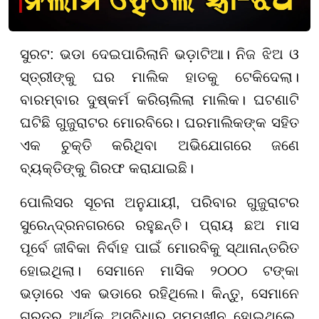
ସୁରଟ: ଭଡା ଦେଇପାରିଲାନି ଭଡ଼ାଟିଆ। ନିଜ ଝିଅ ଓ
ସ୍ତ୍ରୀଙ୍କୁ ଘର ମାଲିକ ହାତକୁ ଟେକିଦେଲା।
ବାରମ୍ବାର ଦୁଷ୍କର୍ମ କରିଚାଲିଲା ମାଲିକ। ଘଟଣାଟି
ଘଟିଛି ଗୁଜୁରାଟର ମୋରବିରେ। ଘରମାଲିକଙ୍କ ସହିତ
ଏକ ଚୁକ୍ତି କରିଥିବା ଅଭିଯୋଗରେ ଜଣେ
ବ୍ୟକ୍ତିଙ୍କୁ ଗିରଫ କରାଯାଇଛି।
ପୋଲିସର ସୂଚନା ଅନୁଯାୟୀ, ପରିବାର ଗୁଜୁରାଟର
ସୁରେନ୍ଦ୍ରନଗରରେ ରହୁଛନ୍ତି। ପ୍ରାୟ ଛଅ ମାସ
ପୂର୍ବେ ଜୀବିକା ନିର୍ବାହ ପାଇଁ ମୋରବିକୁ ସ୍ଥାନାନ୍ତରିତ
ହୋଇଥିଲା। ସେମାନେ ମାସିକ ୨୦୦୦ ଟଙ୍କା
ଭଡ଼ାରେ ଏକ ଭଡାରେ ରହିଥିଲେ। କିନ୍ତୁ, ସେମାନେ
ଗୁରୁତର ଆର୍ଥିକ ଅସୁବିଧାର ସମ୍ମୁଖୀନ ହୋଇଥିଲେ,