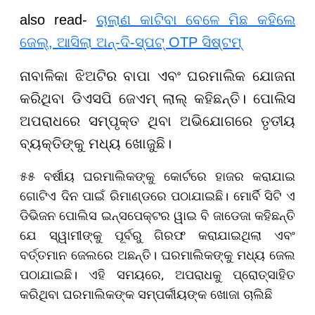
also read-
ଚାଲାଣ କାଟିବା ବେଳେ ମିଛ କହିଲେ
ଜେଲ୍, ଆସିଲା ଅନ୍-ଦି-ସ୍ପଟ୍ OTP ସିଷ୍ଟମ୍
ନାବାଳିକା ଝିଅଟିର ବାପା ଏବଂ ଘରମାଲିକ ଯୋଜନା
କରିଥିବା ଡିଏସପି ଜେଏମ୍ ଲାଲ୍ କହିଛନ୍ତି। ପୋଲିସ
ଅପରାଧରେ ସମ୍ପୃକ୍ତ ଥିବା ଅଭିଯୋଗରେ ତୃତୀୟ
ବ୍ୟକ୍ତିଙ୍କୁ ମଧ୍ୟ ଖୋଜୁଛି।
୫୫ ବର୍ଷୀୟ ଘରମାଲିକଙ୍କୁ କୋର୍ଟରେ ହାଜର କରାଯାଇ
ଗୋଟିଏ ଦିନ ପାଇଁ ରିମାଣ୍ଡରେ ପଠାଯାଇଛି। ମୋର୍ବି ସିଟି ଏ
ଡିଭିଜନ ପୋଲିସ ଇନ୍ସପେକ୍ଟର ୱାଇ ବି ଜାଡେଜା କହିଛନ୍ତି
ଯେ ସ୍ୱାମୀଙ୍କୁ ପୂର୍ବରୁ ଗିରଫ କରାଯାଇଥିଲା ଏବଂ
ବର୍ତ୍ତମାନ ଜେଲରେ ଅଛନ୍ତି। ଘରମାଲିକଙ୍କୁ ମଧ୍ୟ ଜେଲ
ପଠାଯାଇଛି। ଏହି ସମୟରେ, ଅପରାଧକୁ ପ୍ରୋତ୍ସାହିତ
କରିଥିବା ଘରମାଲିକଙ୍କ ସମ୍ପର୍କୀୟଙ୍କ ଖୋଜା ଚାଲିଛି