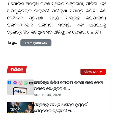
। ପୋଲିସ ଅପରାଧ ଘଟଣାସ୍ଥଳର ପଞ୍ଚନାମା, ପୀଡିତା ଏବଂ
ଅଭିଯୁକ୍ତଙ୍କ ଡାକ୍ତରୀ ପରୀକ୍ଷା ସମାପ୍ତ କରିଛି। କିଛି
ବୈଜ୍ଞାନିକ ପ୍ରମାଣ ମଧ୍ୟ ସଂଗ୍ରହ କରାଯାଇଛି।
ଘରମାଲିକଙ୍କ ପରିବାର ସଦସ୍ୟ ଏବଂ ଅପରାଧକୁ
ପ୍ରୋତ୍ସାହିତ କରିଥିବା ସହ-ଅଭିଯୁକ୍ତ ଫେରାର୍ ଅଛନ୍ତି।
Tags:
prameyanews7
ବାଣିଜ୍ୟ
View More
ମୋଦିଙ୍କ ଭିଡିଓ ହଟାଇବା ଘଟଣା ପରେ ମେଟା
ଉପରେ କେନ୍ଦ୍ରର କ...
August 06, 2026
ମସ୍କଙ୍କୁ ପସନ୍ଦ ଆସିଲାନି ନ୍ୟୁୟର୍କ
ମେୟରଙ୍କ ଗ୍ରୋସରୀ ଷ...