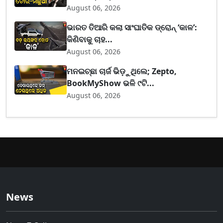
August 06, 2026
ଭାରତ ତିଆରି କଲା ସାଂଘାତିକ ଡ୍ରୋନ୍ ‘କାଳ’:
କିଣିବାକୁ ଚାହ...
August 06, 2026
ମନଇଚ୍ଛା ଚାର୍ଜ ଭିଡ଼ୁଥିଲେ; Zepto,
BookMyShow ଭଳି ୯ଟି...
August 06, 2026
News