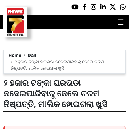
☰
Home
ଦେଶ
୨ ହଜାର ଟଙ୍କା ଘରଭଡା ନଦେଇପାରିବାରୁ ନେଲେ ଚରମ
ନିଷ୍ପତ୍ତି, ମାଲିକ ହୋଇଗଲା ଖୁସି
୨ ହଜାର ଟଙ୍କା ଘରଭଡା
ନଦେଇପାରିବାରୁ ନେଲେ ଚରମ
ନିଷ୍ପତ୍ତି, ମାଲିକ ହୋଇଗଲା ଖୁସି