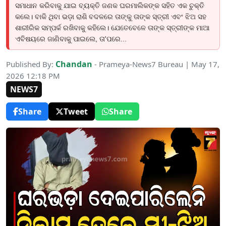
ସମାଧାନ କରିବାକୁ ଯାଇ ବ୍ୟକ୍ତି ଜଣକ ଘରମାଲିକଙ୍କ ସହିତ ଏକ ଚୁକ୍ତି
କଲେ। ବାକି ଥିବା ଭଡ଼ା ରାଶି ବଦଳରେ ତାଙ୍କୁ ତାଙ୍କ ସ୍ତ୍ରୀ ଏବଂ ଝିଅ ସହ
ଶାରୀରିକ ସମ୍ପର୍କ ରଖିବାକୁ କହିଲେ। ଯେତେବେଳେ ତାଙ୍କ ସ୍ତ୍ରୀଙ୍କ ମାଆ
ଏବିଷୟରେ ଜାଣିବାକୁ ପାଇଲେ, ତା'ପରେ...
Chandan
Published By:
- Prameya-News7 Bureau | May 17,
2026 12:18 PM
NEWS7
Share
Tweet
Share