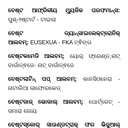
ବେଷ୍ଟ
ଆଫ୍ରିକୀୟ
ମ୍ୟୁଜିକ ପରଫମାନ୍ସ
:
ପୁଶ୍
-୨
ଷ୍ଟାର୍ଟ - ଟାଇଲା
ବେଷ୍ଟ ଡ୍ୟାନ୍ସ
/ଇଲେକ୍ଟ୍ରୋନିକ୍
ଆଲବମ୍:
EUSEXUA - FKA ଟ୍ଵିଙ୍ଗ
ବେଷ୍ଟ
କମେଡି ଆଲବମ୍:
ୟୋର୍ ଫ୍ରେଣ୍ଡ
,
ନାଟ୍
ବାର୍ଗା
ତ୍ଵଜେ
- ନାଟ୍ ବାର୍ଗା
ତ୍ଵଜେ
ବେଷ୍ଟ
ଲାଟିନ୍ ପପ୍ ଆଲବମ୍:
କାନସିଓନେରା -
ନାଟାଲିଆ ଲାଫୋରକେଡ୍
ବେଷ୍ଟ
ଜାଜ୍ ଭୋକାଲ୍ ଆଲବମ୍:
ପୋର୍ଟ୍ରେଟ୍ -
ସ
ମା
ରା ଜୋୟ
ବେଷ୍ଟ
ସ୍କୋର୍ ସାଉଣ୍ଡଟ୍ରାକ୍
ଫର
ଭିଜୁଆଲ୍