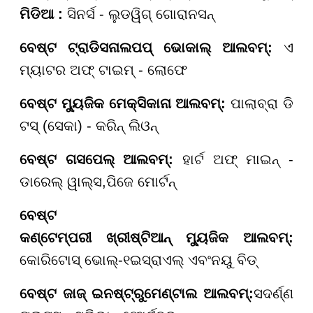
ମିଡିଆ :
ସିନର୍ସ - ଲୁଡୱିଗ୍ ଗୋରାନସନ୍
ବେଷ୍ଟ ଟ୍ରାଡିସନାଲ
ପପ୍ ଭୋକାଲ୍ ଆଲବମ୍:
ଏ
ମ୍ୟାଟର ଅଫ୍ ଟାଇମ୍ - ଲୋଫେ
ବେଷ୍ଟ
ମ୍ୟୁଜିକ ମେକ୍ସିକାନା ଆଲବମ୍:
ପାଲାବ୍ରା ଡି
ଟସ୍ (ସେକା) - କରିନ୍ ଲିଓନ୍
ବେଷ୍ଟ
ଗସପେଲ୍ ଆଲବମ୍:
ହାର୍ଟ ଅଫ୍ ମାଇନ୍ -
ଡାରେଲ୍ ୱାଲ୍ସ
,
ପିଜେ ମୋର୍ଟନ୍
ବେଷ୍ଟ
କଣ୍ଟେମ୍ପରୀ
ଖ୍ରୀଷ୍ଟିଆନ୍
ମ୍ୟୁଜିକ
ଆଲବମ୍:
କୋରିଟୋସ୍ ଭୋଲ୍
-୧
ଇସ୍ରାଏଲ୍ ଏବଂ
ନୟୁ ବିଡ୍
ବେଷ୍ଟ
ଜାଜ୍
ଇନଷ୍ଟ୍ରୁମେଣ୍ଟାଲ
ଆଲବମ୍:
ସଦର୍ଣ୍ଣ