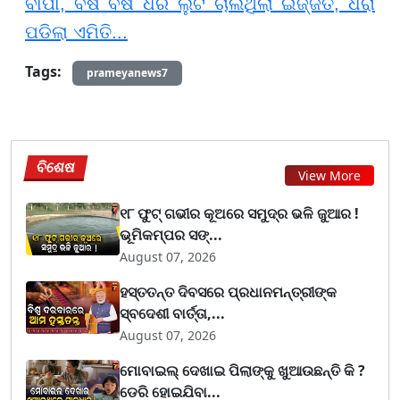
ବାପା, ବର୍ଷ ବର୍ଷ ଧରି ଲୁଟି ଚାଲିଥିଲା ଇଜ୍ଜତ, ଧରା
ପଡିଲା ଏମିତି...
Tags:
prameyanews7
ବିଶେଷ
View More
୧୮ ଫୁଟ୍ ଗଭୀର କୂଅରେ ସମୁଦ୍ର ଭଳି ଜୁଆର !
ଭୂମିକମ୍ପର ସଙ୍...
August 07, 2026
ହସ୍ତତନ୍ତ ଦିବସରେ ପ୍ରଧାନମନ୍ତ୍ରୀଙ୍କ
ସ୍ବଦେଶୀ ବାର୍ତ୍ତା,...
August 07, 2026
ମୋବାଇଲ୍ ଦେଖାଇ ପିଲାଙ୍କୁ ଖୁଆଉଛନ୍ତି କି ?
ଡେରି ହୋଇଯିବା...