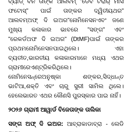
ବ୍ୟାଡ୍ ବନି ତାଙ୍କ ଆଲବମ୍ "ଡେବି ଟିରାର୍ ମାସ
ଫଟୋସ୍" ପାଇଁ ତାଙ୍କର ଦ୍ୱିତୀୟ
ଥର
"
ଆଲବମ୍
ଅଫ୍ ଦି ଇଅର
"
ନୋମିନେସନ
ଏବଂ ଜଣେ
ମୁଖ୍ୟ କଳାକାର ଭାବରେ "
ସଙ୍ଗ
" ଏବଂ
"ରେକର୍ଡ
ଅଫ ଦି ଇଅର
" (
DtMF)
ପାଇଁ ତାଙ୍କର
ପ୍ରଥମ
ନୋମିନେସନ
ପାଇଥିଲେ। ଏହା
ବ୍ୟତୀତ
,
ଭାରତୀୟ କଳାକାରମାନେ ମଧ୍ୟ ଏଥର
ଗ୍ରାମୀରେ
ଏଣ୍ଟ୍ରି
କରିଥିଲେ।
ନୋମିନେସନ୍ରେ
ଅନୁଷ୍କା ଶଙ୍କର
,
ସିଦ୍ଧାନ୍ତ
ଭାଟିଆ
,
ଶକ୍ତି ଏବଂ ଚାରୁ ସୁରୀ ସାମିଲ ଥିଲେ।
ହେଲେ
ଭାରତ ଏଥର କୌଣସି ପୁରସ୍କାର ପାଇ ନାହିଁ।
୨୦୨୬
ଗ୍ରାମୀ
ଆୱାର୍ଡ
ବିଜେତାଙ୍କ ତାଲିକା
ସଙ୍ଗ ଅଫ୍ ଦି ଇଅର
:
ଆବ୍ରାକାଡାବ୍ରା - ଲେଡି