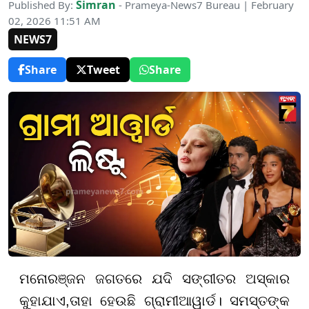
Simran
Published By:
- Prameya-News7 Bureau | February
02, 2026 11:51 AM
NEWS7
Share
Tweet
Share
ମନୋରଞ୍ଜନ ଜଗତରେ ଯଦି ସଙ୍ଗୀତର ଅସ୍କାର
କୁହାଯାଏ
,
ତାହା ହେଉଛି ଗ୍ରାମୀ
ଆୱାର୍ଡ
। ସମସ୍ତଙ୍କ