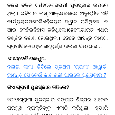
ନଜର ଚଳିତ ବର୍ଷ
୨୦୨୬
ଗ୍ରାମୀ ପୁରସ୍କାର ଉପରେ
ଥିଲା। ରବିବାର ଲସ୍ ଆଞ୍ଜେଲସରେ ଅନୁଷ୍ଠିତ ଏହି
କାର୍ଯ୍ୟକ୍ରମରେ
କିଏ
ବିଜୟର ସ୍ୱାଦ ଚାଖିଥିଲେ
, ତ
ଆଉ କେହି
ଇତିହାସ ରଚିଥିଲେ।
ହେଲେ
ଭାରତ ଏଥର
ନିଶ୍ଚିତ ନିରାଶ ହୋଇଥିଲା।
ତେବେ ଆସନ୍ତୁ ଜାଣିବା
ଗ୍ରାମୀ
ବିଜେତାଙ୍କ ସମ୍ପୂର୍ଣ୍ଣ ତାଲିକା
ବିଷୟରେ...
ଏ ଖବରବି ପଢନ୍ତୁ:-
ଦଲାଇ ଲାମା ଜିତିଲେ ପ୍ରଥମ 'ଗ୍ରାମୀ' ଆୱାର୍ଡ,
ଜାଣନ୍ତୁ ସେ କେଉଁ କାଟାଗରୀ ପାଇଲେ ପୁରସ୍କାର ?
କିଏ ଗ୍ରାମୀ ପୁରସ୍କାର ଜିତିଲେ
?
୨୦୨୬
ଗ୍ରାମୀ ପୁରସ୍କାର ସଙ୍ଗୀତ ଶିଳ୍ପର ଅନେକ
ପ୍ରମୁଖ ବ୍ୟକ୍ତିଙ୍କୁ ଏକାଠି କରିଥିଲା। ହ୍ୟାରି