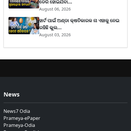
ଡେରି ହୋଇଯିବା...
August 06, 2026
ହାର୍ଟ ପାଇଁ ଅଣ୍ଡା କ୍ଷତିକାରକ ନା ଏହାକୁ ନେଇ
ରହିଛି ଭୁଲ...
August 03, 2026
News
News7 Odia
Prameya-ePaper
Prameya-Odia