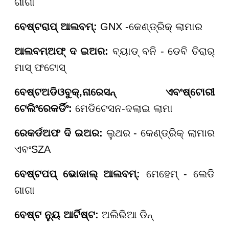
ଗାଗା
ବେଷ୍ଟ
ରାପ୍ ଆଲବମ୍:
GNX -
କେଣ୍ଡ୍ରିକ୍ ଲାମାର
ଆଲବମ୍
ଅଫ୍ ଦ ଇଅର
:
ବ୍ୟାଡ୍ ବନି - ଡେବି ତିରାର୍
ମାସ୍ ଫଟୋସ୍
ବେଷ୍ଟ
ଅଡିଓବୁକ୍
,
ନାରେସନ୍ ଏବଂ
ଷ୍ଟୋରୀ
ଟେଲିଂ
ରେକର୍ଡିଂ:
ମେଡିଟେସନ-
ଦଲାଇ ଲାମା
ରେକର୍ଡ
ଅଫ ଦି ଇଅର
:
ଲୁଥର - କେଣ୍ଡ୍ରିକ୍ ଲାମାର
ଏବଂ
SZA
ବେଷ୍ଟ
ପପ୍ ଭୋକାଲ୍ ଆଲବମ୍:
ମେହେମ୍ - ଲେଡି
ଗାଗା
ବେଷ୍ଟ ନ୍ୟୁ ଆର୍ଟିଷ୍ଟ
:
ଅଲିଭିଆ ଡିନ୍