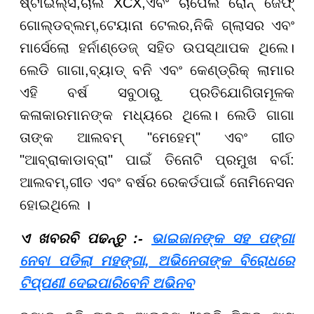
ଷ୍ଟାଇଲ୍ସ
,
ଚାର୍ଲି
XCX,
ଏବଂ ଚାପେଲ ରୋନ୍ ଜେଫ୍
ଗୋଲ୍ଡବ୍ଲମ୍
,
ଟେୟାନା ଟେଲର
,
ନିକି ଗ୍ଲାସର ଏବଂ
ମାର୍ସେଲୋ ହର୍ନାଣ୍ଡେଜ୍ ସହିତ ଉପସ୍ଥାପକ ଥିଲେ।
ଲେଡି ଗାଗା
,
ବ୍ୟାଡ୍ ବନି ଏବଂ କେଣ୍ଡ୍ରିକ୍ ଲାମାର
ଏହି ବର୍ଷ ସବୁଠାରୁ ପ୍ରତିଯୋଗିତାମୂଳକ
କଳାକାରମାନଙ୍କ ମଧ୍ୟରେ ଥିଲେ। ଲେଡି ଗାଗା
ତାଙ୍କ ଆଲବମ୍ "ମେହେମ୍" ଏବଂ ଗୀତ
"ଆବ୍ରାକାଡାବ୍ରା" ପାଇଁ ତିନୋଟି ପ୍ରମୁଖ ବର୍ଗ:
ଆଲବମ୍
,
ଗୀତ ଏବଂ ବର୍ଷର ରେକର୍ଡ
ପାଇଁ ନୋମିନେସନ
ହୋଇଥିଲେ ।
​​​​​​​ଏ ଖବରବି ପଢନ୍ତୁ :-
ଭାଇଜାନଙ୍କ ସହ ପଙ୍ଗା
ନେବା ପଡିଲା ମହଙ୍ଗା, ଅଭିନେତାଙ୍କ ବିରୋଧରେ
ଟିପ୍ପଣୀ ଦେଇପାରିବେନି ଅଭିନବ