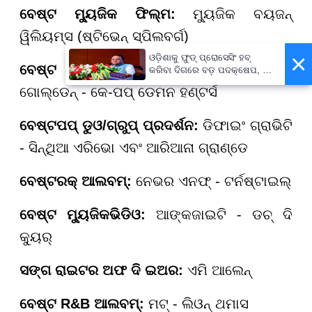
ବେଷ୍ଟ ମ୍ୟୁଜିକ ଫିଲ୍ମ
:
ମ୍ୟୁଜିକ ବୟ
ଜନ୍
ୱିଲିୟମ୍ସ (ଷ୍ଟିଭେନ୍ ସ୍ପିଲବର୍ଗ)
×
ଓଡ଼ିଶାକୁ ଫୁଡ୍ ପ୍ରୋସେସିଂ ହବ୍
ବେଷ୍ଟ ସଙ୍ଗ ରିଟର୍ଣ୍ଣ ଫର ଭିଜୁଆଲ ମିଡିଆ
:
କରିବା ଦିଗରେ ବଡ଼ ପଦକ୍ଷେପ, ୪୨
ହଜାରରୁ ଅଧିକ ନିଯୁକ୍ତି ସୁଯୋଗ
ଗୋଲ୍ଡେନ୍ - କେ-ପପ୍ ଡେମନ ହଣ୍ଟର୍ସ
ବେଷ୍ଟ
ପପ୍ ଡୁଓ/ଗ୍ରୁପ୍ ପ୍ରଦର୍ଶନ:
ଡିଫାଇଂ ଗ୍ରାଭିଟି
- ସିନ୍ଥିଆ ଏରିଭୋ ଏବଂ ଆରିଆନା ଗ୍ରାଣ୍ଡେ
ବେଷ୍ଟ
ରକ୍ ଆଲବମ୍:
ନେଭର ଏନଫ୍ - ଟର୍ନଷ୍ଟାଇଲ୍
ବେଷ୍ଟ ମ୍ୟୁଜିକ
ଭିଡିଓ:
ଆଙ୍କଜାଇଟି - ଡଚ୍ ଦି
କ୍ୟୁର୍
ସଙ୍ଗ ରାଇଟର ଅଫ ଦି ଇଅର
:
ଏମି ଆଲେନ୍
ବେଷ୍ଟ R&B
ଆଲବମ୍:
ମଟ୍ - ଲିଓନ୍ ଥମାସ