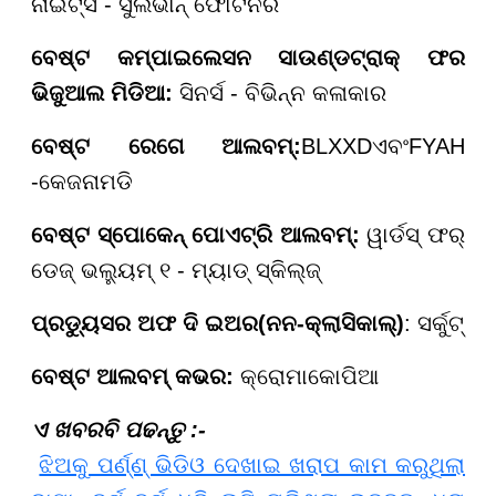
ନାଇଟ୍ସ - ସୁଲିଭାନ୍ ଫୋର୍ଟନର
ବେଷ୍ଟ କମ୍ପାଇଲେସନ
ସାଉଣ୍ଡଟ୍ରାକ୍
ଫର
ଭିଜୁଆଲ ମିଡିଆ
:
ସିନର୍ସ - ବିଭିନ୍ନ କଳାକାର
ବେଷ୍ଟ
ରେଗେ ଆଲବମ୍:
BLXXD
ଏବଂ
FYAH
-
କେଜନାମଡି
ବେଷ୍ଟ
ସ୍ପୋକେନ୍
ପୋଏଟ୍ରି
ଆଲବମ୍:
ୱାର୍ଡସ୍ ଫର୍
ଡେଜ୍ ଭଲ୍ୟୁମ୍ ୧ - ମ୍ୟାଡ୍ ସ୍କିଲ୍ଜ୍
ପ୍ରଡ୍ୟୁସର ଅଫ ଦି ଇଅର
(
ନନ
-କ୍ଲାସିକାଲ୍)
: ସର୍କୁଟ୍
ବେଷ୍ଟ
ଆଲବମ୍ କଭର:
କ୍ରୋମାକୋପିଆ
ଏ ଖବରବି ପଢନ୍ତୁ :-
ଝିଅକୁ ପର୍ଣ୍ଣ୍ ଭିଡିଓ ଦେଖାଇ ଖରାପ କାମ କରୁଥିଲା