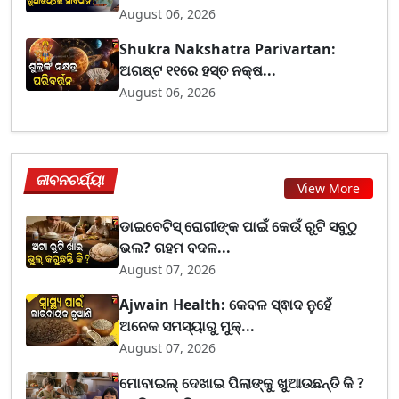
August 06, 2026
Shukra Nakshatra Parivartan:
ଅଗଷ୍ଟ ୧୧ରେ ହସ୍ତ ନକ୍ଷ...
August 06, 2026
ଜୀବନଚର୍ଯ୍ୟା
View More
ଡାଇବେଟିସ୍ ରୋଗୀଙ୍କ ପାଇଁ କେଉଁ ରୁଟି ସବୁଠୁ
ଭଲ? ଗହମ ବଦଳ...
August 07, 2026
Ajwain Health: କେବଳ ସ୍ଵାଦ ନୁହେଁ
ଅନେକ ସମସ୍ୟାରୁ ମୁକ୍...
August 07, 2026
ମୋବାଇଲ୍ ଦେଖାଇ ପିଲାଙ୍କୁ ଖୁଆଉଛନ୍ତି କି ?