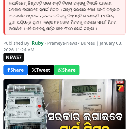
କ୍ୟାବିନେଟ୍ ନିଷ୍ପତ୍ତି ପରେ ଶକ୍ତି ବିଭାଗ ପକ୍ଷରୁ ବିଜ୍ଞପ୍ତି ପ୍ରକାଶ ।
ସରକାର ଲଗାଇବେ ସ୍ମାର୍ଟ ମିଟର । ରାଜ୍ୟ ସରକାର ୭୩୫ କୋଟି ଟଙ୍କାର
ଏକକାଳୀନ ଅନୁଦାନ ପ୍ରଦାନ କରିବାକୁ ନିଷ୍ପତ୍ତି ନେଇଛନ୍ତି । ୨ କିଲୋ
ୱାଟ ପର୍ଯ୍ୟନ୍ତ ଥିବା ୮ ଲକ୍ଷ ୭୫ ହଜାର ମିଟରକୁ ବଦଳାଇ ସ୍ମାର୍ଟ ମିଟର
ଲଗାଯିବ । ଏହି ବାବଦକୁ ଖର୍ଚ୍ଚ ହେବ ୩୪୦ କୋଟି ଟଙ୍କା ।
Ruby
Published By:
- Prameya-News7 Bureau | January 03,
2026 11:24 AM
NEWS7
Share
Tweet
Share