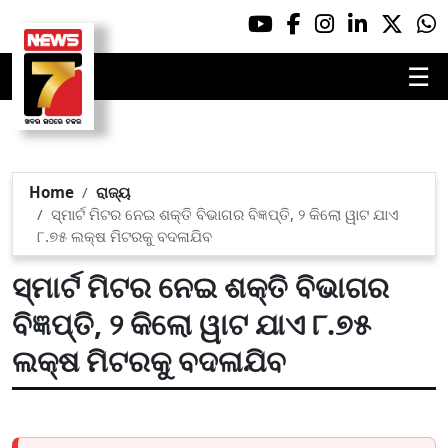
☰
Home
ରାଜ୍ୟ
ସ୍ମାର୍ଟ ମିଟର ନେଇ ଶକ୍ତି ବିଭାଗର ବିଜ୍ଞପ୍ତି, ୨ କିଲୋ ୱାଟ ଯାଏ
୮.୭୫ ଲକ୍ଷ ମିଟରକୁ ବଦଳାଯିବ
ସ୍ମାର୍ଟ ମିଟର ନେଇ ଶକ୍ତି ବିଭାଗର
ବିଜ୍ଞପ୍ତି, ୨ କିଲୋ ୱାଟ ଯାଏ ୮.୭୫
ଲକ୍ଷ ମିଟରକୁ ବଦଳାଯିବ