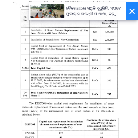
×
ବୈତରଣୀରେ ସ୍ଥିତି ସୁଧୁରିନି, ଏପଟେ
ଫୁଲିଲାଣି ସାଳନ୍ଦୀ ଓ ଶାଖା, ବଢ଼ୁଛି
ବନ୍ୟା ଭୟ