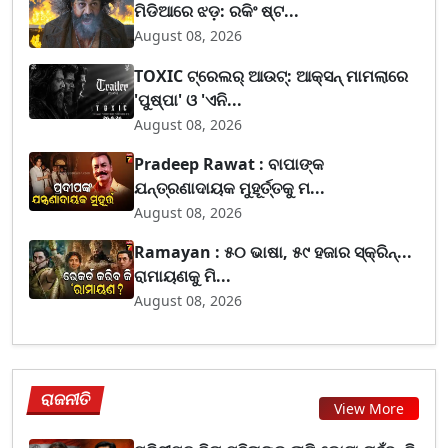
ମିଡିଆରେ ଝଡ଼: ରକିଂ ଷ୍ଟ...
August 08, 2026
TOXIC ଟ୍ରେଲର୍ ଆଉଟ୍: ଆକ୍ସନ୍ ମାମଲାରେ
'ପୁଷ୍ପା' ଓ 'ଏନି...
August 08, 2026
Pradeep Rawat : ବାପାଙ୍କ
ଯନ୍ତ୍ରଣାଦାୟକ ମୁହୂର୍ତ୍ତକୁ ମ...
August 08, 2026
Ramayan : ୫୦ ଭାଷା, ୫୯ ହଜାର ସ୍କ୍ରିନ୍...
ରାମାୟଣକୁ ମି...
August 08, 2026
ରାଜନୀତି
View More