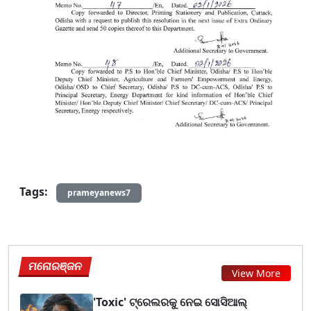
Tags:
prameyanews7
ମନୋରଞ୍ଜନ
View More
'Toxic' ଟ୍ରେଲରକୁ ନେଇ ସୋସିଆଲ୍