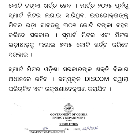
କୋଟି ଟଙ୍କା ଖର୍ଚ୍ଚ ହେବ । ମାର୍ଚ୍ଚ ୨୦୨୫ ପୂର୍ବରୁ
ସ୍ମାର୍ଟ ମିଟର ଲଗାଇ ସାରିଥିବା ଉପଭୋକ୍ତାଙ୍କୁ
ମିଟର ଭଡ଼ା ବାବଦକୁ ୩୦୭ କୋଟି ଟଙ୍କା ବହନ
କରିବେ ସରକାର । ସ୍ମାର୍ଟ ମିଟର ଏବଂ ମିଟର
ଭଡ଼ାଛାଡ଼କୁ ଲଗାଇ ୭୩୫ କୋଟି ଖର୍ଚ୍ଚ କରିବେ
ସରକାର ।
ସ୍ମାର୍ଟ ମିଟର ଓଡ଼ିଶା ସରକାରଙ୍କ ଶକ୍ତି ବିଭାଗ
ଅଧୀନରେ ରହିବ । ସମ୍ପୃକ୍ତ DISCOM ଦ୍ୱାରା
ପରିଚାଳିତ ଏବଂ ରକ୍ଷଣାବେକ୍ଷଣ କରାଯିବ ।