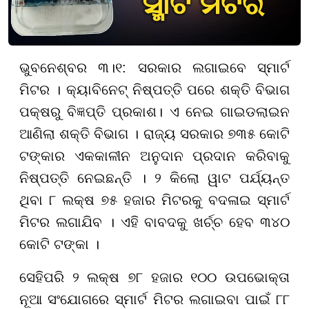
ଭୁବନେଶ୍ବର ୩।୧: ସରକାର ଲଗାଇବେ ସ୍ମାର୍ଟ
ମିଟର । କ୍ୟାବିନେଟ୍ ନିଷ୍ପତ୍ତି ପରେ ଶକ୍ତି ବିଭାଗ
ପକ୍ଷରୁ ବିଜ୍ଞପ୍ତି ପ୍ରକାଶ। ଏ ନେଇ ଗାଇଡଲାଇନ
ଆଣିଲା ଶକ୍ତି ବିଭାଗ । ରାଜ୍ୟ ସରକାର ୭୩୫ କୋଟି
ଟଙ୍କାର ଏକକାଳୀନ ଅନୁଦାନ ପ୍ରଦାନ କରିବାକୁ
ନିଷ୍ପତ୍ତି ନେଇଛନ୍ତି । ୨ କିଲୋ ୱାଟ ପର୍ଯ୍ୟନ୍ତ
ଥିବା ୮ ଲକ୍ଷ ୭୫ ହଜାର ମିଟରକୁ ବଦଳାଇ ସ୍ମାର୍ଟ
ମିଟର ଲଗାଯିବ । ଏହି ବାବଦକୁ ଖର୍ଚ୍ଚ ହେବ ୩୪୦
କୋଟି ଟଙ୍କା ।
ସେହିପରି ୨ ଲକ୍ଷ ୭୮ ହଜାର ୧୦୦ ଉପଭୋକ୍ତା
ନୂଆ ସଂଯୋଗରେ ସ୍ମାର୍ଟ ମିଟର ଲଗାଇବା ପାଇଁ ୮୮