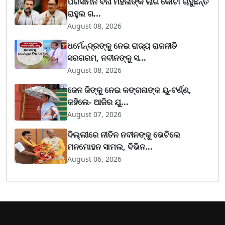
ପରିସୀମନ ବିନା ମହିଳାଙ୍କ ଲାଗି କୋଟା ଚାହୁଁଛନ୍ତି
ରାହୁଲ ଗ...
August 08, 2026
ଧର୍ମେନ୍ଦ୍ରଙ୍କୁ ନେଇ ରାଜ୍ୟ ରାଜନୀତି
ସରଗରମ, ନବୀନଙ୍କୁ ସ...
August 08, 2026
ଜେନ ଜିଙ୍କୁ ନେଇ କଙ୍ଗନାଙ୍କ ୟୁ-ଟର୍ଣ୍ଣ,
କହିଲେ- ଆଜିର ଯୁ...
August 07, 2026
ଦିଲ୍ଲୀରେ ନୀତିନ ନବୀନଙ୍କୁ ଭେଟିଲେ
ମନମୋହନ ସାମଲ, ବିଭିନ...
August 06, 2026