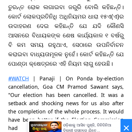
ତୁରନ୍ତ ରୋକ ଲଗାଇବା ଜରୁରି ବୋଲି କହିଛନ୍ତି।
କୋର୍ଟ ଲୋକପ୍ରତିନିଧି ଅଧିନିୟମର ଧାରା ୧୫ଏ(ଏ)ର
ଉଦାହରଣ ଦେଇ କହିଛନ୍ତି ଯେ ଯଦି କୌଣସି
ଆସନରେ ବିଧାୟକଙ୍କ ଶେଷ କାର୍ଯ୍ୟକାଳ ୧ ବର୍ଷରୁ
ବି କମ ସମୟ ରହୁଥାଏ, ସେଠାରେ ଉପନିର୍ବାଚନ
କରାଇବା ବାଧ୍ୟତାମୂଳକ ନୁହେଁ। କୋର୍ଟ କହିଛନ୍ତି ଯେ
ପୋଣ୍ଡା କ୍ଷେତ୍ରରେ ଏହି ନିୟମ ଲାଗୁ ହେଉଛି।
#WATCH
| Panaji | On Ponda by-election
cancellation, Goa CM Pramod Sawant says,
"Our election has been cancelled. It was a
setback and shocking news for us also after
the completion of the whole process. It would
have been better if the Election Commission
×
ଓଡ଼ିଶାକୁ ଆସିବ ପୁଞ୍ଜି, ତିନିଦିନିଆ
had taken a decision…
ଦିଲ୍ଲୀ ଗସ୍ତରେ ଯିବେ