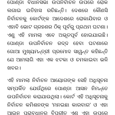
ପୋଣ୍ଡା ବିଧାନସଭା ଉପନିର୍ବାଚନ ଉପରେ ରୋକ
ଲଗାଇ ଇତିହାସ ରଚିଛନ୍ତି। ଦେଶରେ କୌଣସି
ନିର୍ବାଚନକୁ କୋର୍ଟଙ୍କ ଆଦେଶରେ ରୋକାଯିବାର ଓ
ଏହାବି ଭୋଟ ଗ୍ରହଣର ଠିକ୍ ପୂର୍ବରୁ ପ୍ରଥମ ଘଟଣା।
ଏଣୁ ଏହି ମାମଲା ଏବେ ଅଭୂତପୂର୍ବ ହୋଇଯାଇଛି।
ପୋଣ୍ଡା ଉପନିର୍ବାଚନ ରଦ୍ଦ ହେବା ଘଟଣାରେ
ଗୋଆ ମୁଖ୍ୟମନ୍ତ୍ରୀ ପ୍ରମୋଦ ସାୱନ୍ତ କହିଛନ୍ତି
ଯେ ଆମଲାଗି ଏହା ଏକ ଝଟକା ଓ ଚମକାଇବା ଭଳି
ଖବର।
ଏହି ମାମଲା ନିର୍ବାଚନ ଆୟୋଗଙ୍କ ସେହି ଅଧିସୂଚନା
ସମ୍ପର୍କିତ ଯେଉଁଥିରେ ପୋଣ୍ଡା ଆସନ ନିମନ୍ତେ
ଉପନିର୍ବାଚନ କରାଯାଉଥିଲା। କୋର୍ଟ ଏହି ଅଧିସୂଚନାକୁ
ନିର୍ବାଚନ କମିଶନଙ୍କ ‘ମନଇଛା କାରବାର’ ଓ ଏହା
ଆଇନ ପ୍ରାବଧାନର ବିପରୀତ ଏଣୁ ଏହା ଉପରେ