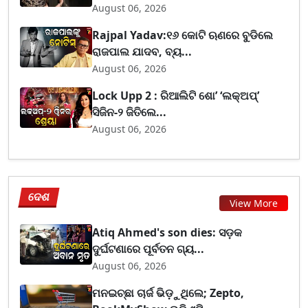
August 06, 2026
Rajpal Yadav:୧୬ କୋଟି ଋଣରେ ବୁଡିଲେ
ରାଜପାଲ ଯାଦବ, ବ୍ୟ...
August 06, 2026
Lock Upp 2 : ରିଆଲିଟି ଶୋ’ ‘ଲକ୍‌ଅପ୍’
ସିଜିନ-୨ ଜିତିଲେ...
August 06, 2026
ଦେଶ
View More
Atiq Ahmed's son dies: ସଡ଼କ
ଦୁର୍ଘଟଣାରେ ପୂର୍ବତନ ଗ୍ୟ...
August 06, 2026
ମନଇଚ୍ଛା ଚାର୍ଜ ଭିଡ଼ୁଥିଲେ; Zepto,