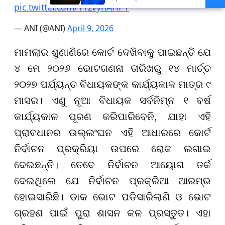
pic.twitter.com/1YzvynAHPY
ମୁଖ୍ୟମନ୍ତ୍ରୀ ମୋହନ ମାଝୀ
— ANI (@ANI)
April 9, 2026
ମାମଲାର ଶୁଣାଣିରେ କୋର୍ଟ ଦେଖିବାକୁ ପାଇଛନ୍ତି ଯେ
୪ ମେ ୨୦୨୬ ଭୋଟଗଣନା ତାରିଖରୁ ୧୪ ମାର୍ଚ୍ଚ
୨୦୨୭ ପର୍ଯ୍ୟନ୍ତ ବିଧାୟକଙ୍କ କାର୍ଯ୍ୟକାଳ ମାତ୍ର ୯
ମାସର। ଏଣୁ ନୂଆ ବିଧାୟକ ସର୍ବନିମ୍ନ ୧ ବର୍ଷ
କାର୍ଯ୍ୟକାଳ ପୂରଣ କରିପାରିବେନି, ଯାହା ଏହି
ପ୍ରାବଧାନର ଉଲ୍ଲଂଘନ ଏହି ଆଧାରରେ କୋର୍ଟ
ନିର୍ବାଚନ ପ୍ରକ୍ରିୟା ଉପରେ ରୋକ ଲଗାଇ
ଦେଇଛନ୍ତି। ତେବେ ନିର୍ବାଚନ ଆୟୋଗ ତର୍କ
ଦେଇଥିଲେ ଯେ ନିର୍ବାଚନ ପ୍ରକ୍ରିଆ ଆରମ୍ଭ
ହୋଇସାରିଛି। ଡାକ ଭୋଟ ପଡିସାରିଲାଣି ଓ ଭୋଟ
ଗ୍ରହଣ ପାଇଁ ପୁରା ଶାସନ କଳ ପ୍ରସ୍ତୁତ। ଏହା