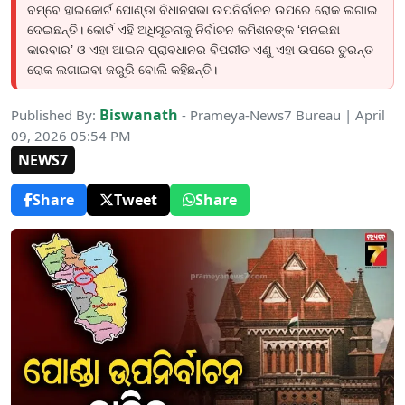
ବମ୍ବେ ହାଇକୋର୍ଟ ପୋଣ୍ଡା ବିଧାନସଭା ଉପନିର୍ବାଚନ ଉପରେ ରୋକ ଲଗାଇ
ଦେଇଛନ୍ତି। କୋର୍ଟ ଏହି ଅଧିସୂଚନାକୁ ନିର୍ବାଚନ କମିଶନଙ୍କ ‘ମନଇଛା
କାରବାର’ ଓ ଏହା ଆଇନ ପ୍ରାବଧାନର ବିପରୀତ ଏଣୁ ଏହା ଉପରେ ତୁରନ୍ତ
ରୋକ ଲଗାଇବା ଜରୁରି ବୋଲି କହିଛନ୍ତି।
Biswanath
Published By:
- Prameya-News7 Bureau | April
09, 2026 05:54 PM
NEWS7
Share
Tweet
Share