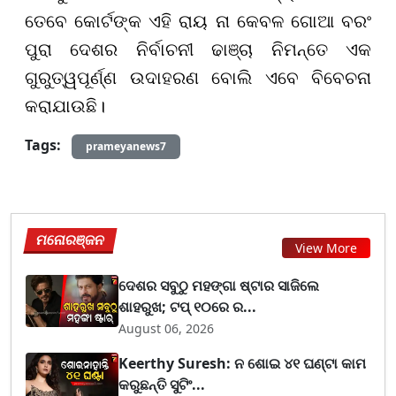
ତେବେ କୋର୍ଟଙ୍କ ଏହି ରାୟ ନା କେବଳ ଗୋଆ ବରଂ
ପୁରା ଦେଶର ନିର୍ବାଚନୀ ଢାଞ୍ଚା ନିମନ୍ତେ ଏକ
ଗୁରୁତ୍ୱପୂର୍ଣ୍ଣ ଉଦାହରଣ ବୋଲି ଏବେ ବିବେଚନା
କରାଯାଉଛି।
Tags:
prameyanews7
ମନୋରଞ୍ଜନ
View More
ଦେଶର ସବୁଠୁ ମହଙ୍ଗା ଷ୍ଟାର ସାଜିଲେ
ଶାହରୁଖ; ଟପ୍‌ ୧୦ରେ ର...
August 06, 2026
Keerthy Suresh: ନ ଶୋଇ ୪୧ ଘଣ୍ଟା କାମ
କରୁଛନ୍ତି ସୁଟିଂ...