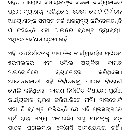
ସହିତ ଆୟୋଗ ବିଧାୟକଙ୍କ ବଳକା କାର୍ଯ୍ୟକାଳର
ପୃଥକ ବ୍ୟାଖ୍ୟା କରିଥିଲେ। ତେବେ କୋର୍ଟ ନିର୍ବାଚନ
ଆୟୋଗଙ୍କ ସମସ୍ତ ତର୍କ ଅଗ୍ରାହ୍ୟ କରିଦେଇଛନ୍ତି
ଓ କହିଛନ୍ତି ଏହା ଆଇନର ସ୍ପଷ୍ଟ ବ୍ୟାଖ୍ୟା,
ଏଥିରେ କୌଣସି ଭ୍ରମ ନାହିଁ।
ଏହି ଉପନିର୍ବାଚନକୁ ସାମାଜିକ କାର୍ଯ୍ୟକର୍ତ୍ତା ପ୍ରିତମ
ହରମଲକର ଏବଂ ଓକିଲ ଅଙ୍କିତା କାମତ
ହାଇକୋର୍ଟରେ ଚ୍ୟାଲେଞ୍ଜ କରିଥିଲେ।
ଆବେଦନକାରୀ ଏହି ନିର୍ବାଚନକୁ ଆଇନ ବିରୋଧୀ
ବୋଲି କହିଥିଲେ। କାରଣ ନିର୍ବାଚିତ ବିଧାୟକ ପୂର୍ଣ୍ଣ
କାର୍ଯ୍ୟକାଳ ପୂରଣ କରିପାରିବେ ନାହିଁ। ହାଇକୋର୍ଟ
ଏହା ବି ସ୍ପଷ୍ଟ କରିଛନ୍ତି ଯେ ଏହି ପ୍ରସଙ୍ଗରେ
ପୂର୍ବ ରାୟ ମଧ୍ୟ ଏକାଭଳି। ଏଣୁ ମାମଲାକୁ ବଡ଼
ପୀଠକୁ ପଠାଇବାର କୌଣସି ଆବଶ୍ୟକତା ନାହିଁ।