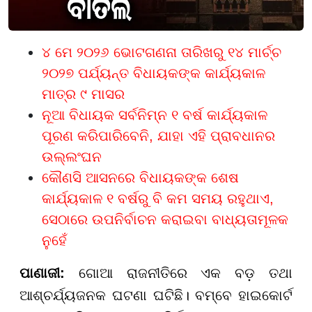
୪ ମେ ୨୦୨୬ ଭୋଟଗଣନା ତାରିଖରୁ ୧୪ ମାର୍ଚ୍ଚ
୨୦୨୭ ପର୍ଯ୍ୟନ୍ତ ବିଧାୟକଙ୍କ କାର୍ଯ୍ୟକାଳ
ମାତ୍ର ୯ ମାସର
ନୂଆ ବିଧାୟକ ସର୍ବନିମ୍ନ ୧ ବର୍ଷ କାର୍ଯ୍ୟକାଳ
ପୂରଣ କରିପାରିବେନି, ଯାହା ଏହି ପ୍ରାବଧାନର
ଉଲ୍ଲଂଘନ
କୌଣସି ଆସନରେ ବିଧାୟକଙ୍କ ଶେଷ
କାର୍ଯ୍ୟକାଳ ୧ ବର୍ଷରୁ ବି କମ ସମୟ ରହୁଥାଏ,
ସେଠାରେ ଉପନିର୍ବାଚନ କରାଇବା ବାଧ୍ୟତାମୂଳକ
ନୁହେଁ
ପାଣାଜୀ:
ଗୋଆ ରାଜନୀତିରେ ଏକ ବଡ଼ ତଥା
ଆଶ୍ଚର୍ଯ୍ୟଜନକ ଘଟଣା ଘଟିଛି। ବମ୍ବେ ହାଇକୋର୍ଟ