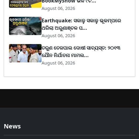
BookMyShow ଭଳି ୯ଟି...
August 06, 2026
Earthquake: ସକାଳୁ ସକାଳୁ ଭୂକମ୍ପରେ
ଥରିଲା ଅରୁଣାଞ୍ଚଳ ପ...
August 06, 2026
ତରୁଣ ତେଜପାଲ ଦୋଷୀ ସାବ୍ୟସ୍ତ: ୨୦୧୩
ଯୌନ ନିର୍ଯାତନା ମାମଲ...
August 06, 2026
News