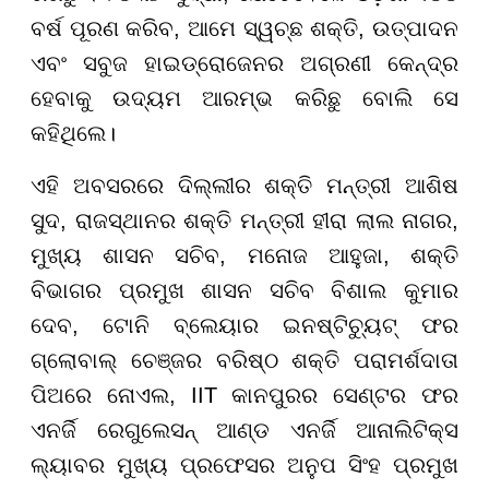
ବର୍ଷ ପୂରଣ କରିବ, ଆମେ ସ୍ୱଚ୍ଛ ଶକ୍ତି, ଉତ୍ପାଦନ
ଏବଂ ସବୁଜ ହାଇଡ୍ରୋଜେନର ଅଗ୍ରଣୀ କେନ୍ଦ୍ର
ହେବାକୁ ଉଦ୍ୟମ ଆରମ୍ଭ କରିଛୁ ବୋଲି ସେ
କହିଥିଲେ।
ଏହି ଅବସରରେ ଦିଲ୍ଲୀର ଶକ୍ତି ମନ୍ତ୍ରୀ ଆଶିଷ
ସୁଦ, ରାଜସ୍ଥାନର ଶକ୍ତି ମନ୍ତ୍ରୀ ହୀରା ଲାଲ ନାଗର,
ମୁଖ୍ୟ ଶାସନ ସଚିବ, ମନୋଜ ଆହୁଜା, ଶକ୍ତି
ବିଭାଗର ପ୍ରମୁଖ ଶାସନ ସଚିବ ବିଶାଲ କୁମାର
ଦେବ, ଟୋନି ବ୍ଲେୟାର ଇନଷ୍ଟିଚ୍ୟୁଟ୍ ଫର
ଗ୍ଲୋବାଲ୍ ଚେଞ୍ଜର ବରିଷ୍ଠ ଶକ୍ତି ପରାମର୍ଶଦାତା
ପିଅରେ ନୋଏଲ, IIT କାନପୁରର ସେଣ୍ଟର ଫର
ଏନର୍ଜି ରେଗୁଲେସନ୍ ଆଣ୍ଡ ଏନର୍ଜି ଆନାଲିଟିକ୍ସ
ଲ୍ୟାବର ମୁଖ୍ୟ ପ୍ରଫେସର ଅନୁପ ସିଂହ ପ୍ରମୁଖ