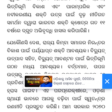
ଭିତ୍ତିଭୂମି ବିକାଶ ଏବଂ ପାରମ୍ପରିକ ଏବଂ
ନବୀକରଣୀୟ ଶକ୍ତି ଉତ୍ସ ପାଇଁ ଦୃଢ଼ ନୀତିଗତ
ସମର୍ଥନ ଦ୍ୱାରା ଭାରତର ଶକ୍ତି କ୍ଷେତ୍ର ଗତ ୧୧
ବର୍ଷରେ ଦ୍ରୁତ ଅଭିବୃଦ୍ଧି ହାସଲ କରିପାରିଛି।
ଯେକୌଣସି ଦେଶ, ରାଜ୍ୟ କିମ୍ବା ସମାଜର ନିରନ୍ତର
ବିକାଶ ପାଇଁ ପର୍ଯ୍ୟାପ୍ତ ଶକ୍ତି ଆବଶ୍ୟକ। ବିଦ୍ୟୁତ୍
ଉତ୍ପାଦ ସହିତ, ବିଦ୍ୟୁତ୍ ଆବଣ୍ଟନ ପାଇଁ ଭିତ୍ତିଭୂମି
ଗଠନ ମଧ୍ୟ ଆବଶ୍ୟକ। ବର୍ତ୍ତମାନ, ତାପଜ
ଉତ୍ସରୁ ଭାରତର ବିଦ୍ୟୁତ୍ ଉତ୍ପାଦନ ମାତ୍ର ୫୧
×
ଓଡ଼ିଶାକୁ ଆସିବ ପୁଞ୍ଜି, ତିନିଦିନିଆ
ପ୍ରତିଶତ, ଯାହା ଆଗାମୀ କିଛି ଦିନ ମଧ୍ୟରେ ଆହୁରି
ଦିଲ୍ଲୀ ଗସ୍ତରେ ଯିବେ
ମୁଖ୍ୟମନ୍ତ୍ରୀ ମୋହନ ମାଝୀ
ହ୍ରାସ ପାଇବ। ଏହି ପରିପ୍ରେକ୍ଷୀରେ, ଓଡ଼ିଶା
ସ୍ଥାୟୀ ଭାବରେ ଆଗକୁ ବଢ଼ିବା ପାଇଁ ସ୍ୱତନ୍ତ୍ର
ରଣନୀତି ପ୍ରସ୍ତୁତ କରିଛି। ଆମ ସରକାର ୨୦୭୦