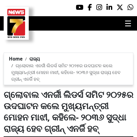
☰
Home
ରାଜ୍ୟ
ଗ୍ଲୋବାଲ ଏନର୍ଜୀ ଲିଡର୍ସ ସମିଟ ୨୦୨୫ର ଉଦଘାଟନ କଲେ
ମୁଖ୍ୟମନ୍ତ୍ରୀ ମୋହନ ମାଝୀ, କହିଲେ- ୨୦୩୬ ସୁଦ୍ଧା ରାଜ୍ୟ ହେବ
ଗ୍ରୀନ୍ ଏନର୍ଜି ହବ୍
ଗ୍ଲୋବାଲ ଏନର୍ଜୀ ଲିଡର୍ସ ସମିଟ ୨୦୨୫ର
ଉଦଘାଟନ କଲେ ମୁଖ୍ୟମନ୍ତ୍ରୀ
ମୋହନ ମାଝୀ, କହିଲେ- ୨୦୩୬ ସୁଦ୍ଧା
ରାଜ୍ୟ ହେବ ଗ୍ରୀନ୍ ଏନର୍ଜି ହବ୍