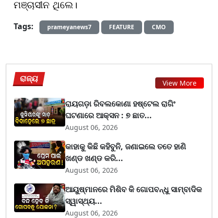
ମଞ୍ଚାସୀନ ଥିଲେ।
Tags:
prameyanews7
FEATURE
CMO
ରାଜ୍ୟ
View More
ରାୟଗଡ଼ା ରିବଲକୋଣା ହଷ୍ଟେଲ ରାଗିଂ
ଘଟଣାରେ ଆକ୍ସନ : ୭ ଛାତ...
August 06, 2026
କାହାକୁ କିଛି କହିବୁନି, ଜଣାଇଲେ ତତେ ହାଣି
ଖଣ୍ଡ ଖଣ୍ଡ କରି...
August 06, 2026
ଆୟୁଷ୍ମାନରେ ମିଶିବ କି ଗୋପବନ୍ଧୁ ସାମ୍ବାଦିକ
ସ୍ୱାସ୍ଥ୍ୟ...
August 06, 2026