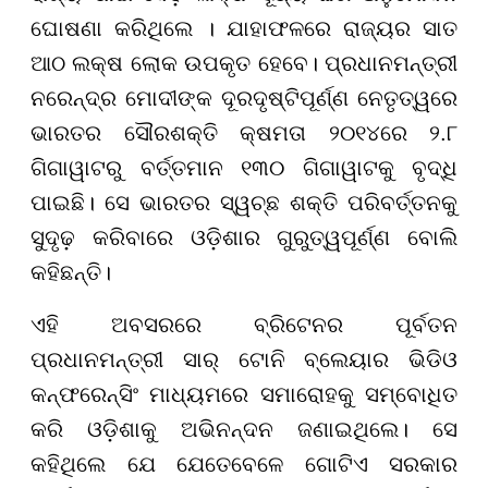
ଘୋଷଣା କରିଥିଲେ । ଯାହାଫଳରେ ରାଜ୍ୟର ସାତ
ଆଠ ଲକ୍ଷ ଲୋକ ଉପକୃତ ହେବେ। ପ୍ରଧାନମନ୍ତ୍ରୀ
ନରେନ୍ଦ୍ର ମୋଦୀଙ୍କ ଦୂରଦୃଷ୍ଟିପୂର୍ଣ୍ଣ ନେତୃତ୍ୱରେ
ଭାରତର ସୌରଶକ୍ତି କ୍ଷମତା ୨୦୧୪ରେ ୨.୮
ଗିଗାୱାଟରୁ ବର୍ତ୍ତମାନ ୧୩୦ ଗିଗାୱାଟକୁ ବୃଦ୍ଧି
ପାଇଛି। ସେ ଭାରତର ସ୍ୱଚ୍ଛ ଶକ୍ତି ପରିବର୍ତ୍ତନକୁ
ସୁଦୃଢ଼ କରିବାରେ ଓଡ଼ିଶାର ଗୁରୁତ୍ୱପୂର୍ଣ୍ଣ ବୋଲି
କହିଛନ୍ତି।
ଏହି ଅବସରରେ ବ୍ରିଟେନର ପୂର୍ବତନ
ପ୍ରଧାନମନ୍ତ୍ରୀ ସାର୍ ଟୋନି ବ୍ଲେୟାର ଭିଡିଓ
କନ୍ଫରେନ୍ସିଂ ମାଧ୍ୟମରେ ସମାରୋହକୁ ସମ୍ବୋଧିତ
କରି ଓଡ଼ିଶାକୁ ଅଭିନନ୍ଦନ ଜଣାଇଥିଲେ। ସେ
କହିଥିଲେ ଯେ ଯେତେବେଳେ ଗୋଟିଏ ସରକାର