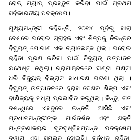
ରୋଡ୍ ମ୍ୟାପ୍ ପ୍ରସ୍ତୁତ କରିବା ପାଇଁ ପ୍ରଥମ
ସର୍ବଭାରତୀୟ ପଦକ୍ଷେପ।
ମୁଖ୍ୟମନ୍ତ୍ରୀ କହିଛନ୍ତି, ୨୦୧୪ ପୂର୍ବରୁ ସାରା
ଦେଶରେ ଘରୋଇ ଗ୍ରାହକ ଏବଂ ଶିଳ୍ପକୁ ନିରନ୍ତର
ବିଦ୍ୟୁତ୍ ଯୋଗାଣ ଏକ ଚ୍ୟାଲେଞ୍ଜ ଥିଲା। ଘରୋଇ
ଚାହିଦା ପୂରଣ କରିବା ପାଇଁ ବିଦ୍ୟୁତ୍ ଉତ୍ପାଦନ
ଯଥେଷ୍ଟ ନଥିଲା। ଗ୍ରାମାଞ୍ଚଳରେ ଘଣ୍ଟା ଘଣ୍ଟା
ଧରି ବିଦ୍ୟୁତ୍ ବିଭ୍ରାଟ ସାଧାରଣ ଘଟଣା ଥିଲା ।
ବିଦ୍ୟୁତ୍ ଉତ୍ପାଦନରେ ହ୍ରାସ ଦେଶର ଶିଳ୍ପ ଏବଂ
ବାଣିଜ୍ୟକୁ ମଧ୍ୟ ପ୍ରଭାବିତ କରୁଥିଲା। କିନ୍ତୁ, ଗତ
ଦଶନ୍ଧିରେ ଏସବୁରେ ଉନ୍ନତି ଆସିଛି ଏବଂ
ପ୍ରଧାନମନ୍ତ୍ରୀଙ୍କ ମାର୍ଗଦର୍ଶନ ଏବଂ ଶକ୍ତି
ମନ୍ତ୍ରଣାଳୟର ଦୂରଦୃଷ୍ଟିସମ୍ପନ୍ନ ପଦକ୍ଷେପ
ଦ୍ୱାରା ଏହା ସମ୍ଭବ ହୋଇଛି। ବର୍ଦ୍ଧିତ ଚାହିଦା,