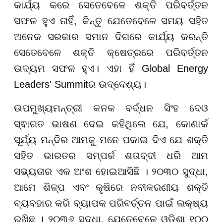
କାର୍ଯ୍ୟ କରେ ସେତେବେଳେ ଶକ୍ତି ପରିବର୍ତ୍ତନ
ସଫଳ ହୁଏ ନାହିଁ, କିନ୍ତୁ ଯେତେବେଳେ ସମୟ ସହିତ
ଅନେକ ସରକାର ସମାନ ଦିଗରେ କାର୍ଯ୍ୟ କରନ୍ତି
ସେତେବେଳେ ଶକ୍ତି କ୍ଷେତ୍ରରେ ପରିବର୍ତ୍ତନ
ଉଦ୍ୟମ ସଫଳ ହୁଏ। ଏହା ହିଁ Global Energy
Leaders' Summitର ଉଦ୍ଦେଶ୍ୟ।
ଉପମୁଖ୍ୟମନ୍ତ୍ରୀ କନକ ବର୍ଦ୍ଧନ ସିଂହ ଦେଓ
ସ୍ଵାଗତ ଭାଷଣ ଦେଇ କହିଥିଲେ ଯେ, କୋଣାର୍କ
ସୂର୍ଯ୍ୟ ମନ୍ଦିର ଆମକୁ ମନେ ପକାଇ ଦିଏ ଯେ ଶକ୍ତି
ସହିତ ଭାରତର ସମ୍ପର୍କ ଶତାବ୍ଦୀ ଧରି ଆମ
ସଭ୍ୟତାର ଏକ ଅଂଶ ହୋଇଆସିଛି । ୨୦୩୦ ସୁଦ୍ଧା,
ଆମେ ଶିଳ୍ପ ଏବଂ କୃଷିରେ ନବୀକରଣୀୟ ଶକ୍ତି
ବ୍ୟବହାର କରି ବ୍ୟାପକ ପରିବର୍ତ୍ତନ ପାଇଁ ଲକ୍ଷ୍ୟ
ରଖିଛୁ । ୨୦୩୬ ସୁଦ୍ଧା, ଯେତେବେଳେ ଓଡ଼ିଶା ୧୦୦