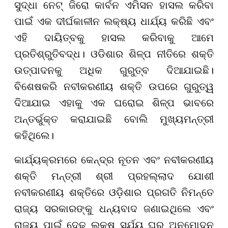
ସୁଦ୍ଧା ନେଟ୍ ଜିରୋ କାର୍ବନ ଏମିସନ ହାସଲ କରିବା
ପାଇଁ ଏକ ଦୀର୍ଘକାଳୀନ ଲକ୍ଷ୍ୟ ଧାର୍ଯ୍ୟ କରିଛି ଏବଂ
ଏହି ଦାୟିତ୍ବକୁ ହାସଲ କରିବାକୁ ଆମେ
ପ୍ରତିଶ୍ରୁତିବଦ୍ଧ। ଓଡିଶାର ଶିଳ୍ପ ନୀତିରେ ଶକ୍ତି
ଉତ୍ପାଦନକୁ ଅଧିକ ଗୁରୁତ୍ବ ଦିଆଯାଇଛି।
ବିଶେଷକରି ନବୀକରଣୀୟ ଶକ୍ତି ଉପରେ ଗୁରୁତ୍ୱ
ଦିଆଯାଇ ଏହାକୁ ଏକ ଘରୋଇ ଶିଳ୍ପ ଭାବରେ
ଅନ୍ତର୍ଭୁକ୍ତ କରାଯାଇଛି ବୋଲି ମୁଖ୍ୟମନ୍ତ୍ରୀ
କହିଥିଲେ।
କାର୍ଯ୍ୟକ୍ରମରେ କେନ୍ଦ୍ର ନୂତନ ଏବଂ ନବୀକରଣୀୟ
ଶକ୍ତି ମନ୍ତ୍ରୀ ଶ୍ରୀ ପ୍ରହଲ୍ଲାଦ ଯୋଶୀ
ନବୀକରଣୀୟ ଶକ୍ତିରେ ଓଡ଼ିଶାର ପ୍ରଗତି ନିମନ୍ତେ
ରାଜ୍ୟ ସରକାରଙ୍କୁ ଧନ୍ୟବାଦ ଜଣାଇଥିଲେ ଏବଂ
ରାଜ୍ୟ ପାଇଁ ଦେଢ଼ ଲକ୍ଷ ସୂର୍ଯ୍ୟ ଘର ଅନୁମୋଦନ