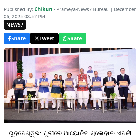
Chikun
Published By:
- Prameya-News7 Bureau | December
06, 2025 08:57 PM
NEWS7
Share
Tweet
Share
ଭୁବନେଶ୍ୱର: ପୁରୀରେ ଆୟୋଜିତ ଗ୍ଲୋବାଲ ଏନର୍ଜୀ