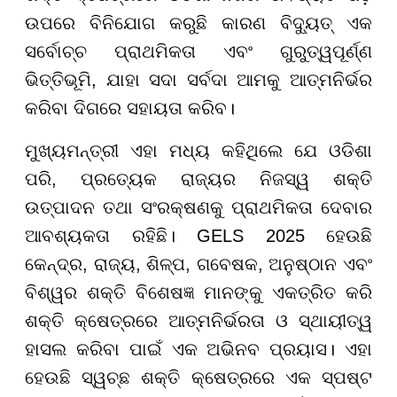
ଉପରେ ବିନିଯୋଗ କରୁଛି କାରଣ ବିଦ୍ୟୁତ୍ ଏକ
ସର୍ବୋଚ୍ଚ ପ୍ରାଥମିକତା ଏବଂ ଗୁରୁତ୍ୱପୂର୍ଣ୍ଣ
ଭିତ୍ତିଭୂମି, ଯାହା ସଦା ସର୍ବଦା ଆମକୁ ଆତ୍ମନିର୍ଭର
କରିବା ଦିଗରେ ସହାୟତା କରିବ।
ମୁଖ୍ୟମନ୍ତ୍ରୀ ଏହା ମଧ୍ୟ କହିଥିଲେ ଯେ ଓଡିଶା
ପରି, ପ୍ରତ୍ୟେକ ରାଜ୍ୟର ନିଜସ୍ୱ ଶକ୍ତି
ଉତ୍ପାଦନ ତଥା ସଂରକ୍ଷଣକୁ ପ୍ରାଥମିକତା ଦେବାର
ଆବଶ୍ୟକତା ରହିଛି। GELS 2025 ହେଉଛି
କେନ୍ଦ୍ର, ରାଜ୍ୟ, ଶିଳ୍ପ, ଗବେଷକ, ଅନୁଷ୍ଠାନ ଏବଂ
ବିଶ୍ୱର ଶକ୍ତି ବିଶେଷଜ୍ଞ ମାନଙ୍କୁ ଏକତ୍ରିତ କରି
ଶକ୍ତି କ୍ଷେତ୍ରରେ ଆତ୍ମନିର୍ଭରତା ଓ ସ୍ଥାୟୀତ୍ୱ
ହାସଲ କରିବା ପାଇଁ ଏକ ଅଭିନବ ପ୍ରୟାସ। ଏହା
ହେଉଛି ସ୍ୱଚ୍ଛ ଶକ୍ତି କ୍ଷେତ୍ରରେ ଏକ ସ୍ପଷ୍ଟ