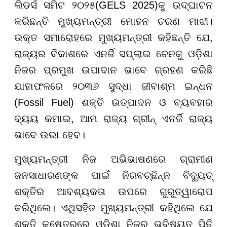
ଲିଡର୍ସ ସମିଟ ୨୦୨୫(GELS 2025)କୁ ଉଦ୍ଘାଟନ
କରିଛନ୍ତି ମୁଖ୍ୟମନ୍ତ୍ରୀ ମୋହନ ଚରଣ ମାଝୀ।
ଉକ୍ତ ସମାରୋହରେ ମୁଖ୍ୟମନ୍ତ୍ରୀ କହିଛନ୍ତି ଯେ,
ରାଜ୍ୟର ବିକାଶରେ ଏନର୍ଜି ସପ୍ଲାଇ ଚେନକୁ ଓଡ଼ିଶା
ନିଜର ପ୍ରମୁଖ ଉପାଦାନ ଭାବେ ଗ୍ରହଣ କରିଛି
ଯାହାଫଳରେ ୨୦୩୬ ସୁଦ୍ଧା ଜୀବାଶ୍ମ ଇନ୍ଧନ
(Fossil Fuel) ଶକ୍ତି ଉତ୍ପାଦନ ଓ ବ୍ୟବହାର
ବ୍ୟୟ କମାଇ, ଆମ ରାଜ୍ୟ ଗ୍ରୀନ୍ ଏନର୍ଜି ରାଜ୍ୟ
ଭାବେ ଉଭା ହେବ।
ମୁଖ୍ୟମନ୍ତ୍ରୀ ନିଜ ଅଭିଭାଷଣରେ ଗ୍ରାମୀଣ
ଜନସାଧାରଣଙ୍କ ପାଇଁ ନିରବଚ୍ଛିନ୍ନ ବିଦ୍ୟୁତ୍
ଶକ୍ତିର ଆବଶ୍ୟକତା ଉପରେ ଗୁରୁତ୍ୱାରୋପ
କରିଥିଲେ। ଏଥିସହିତ ମୁଖ୍ୟମନ୍ତ୍ରୀ କହିଥିଲେ ଯେ
ଶକ୍ତି କ୍ଷେତ୍ରରେ ଓଡିଶା ନିଜର ଭବିଷ୍ୟତ ପିଢ଼ି