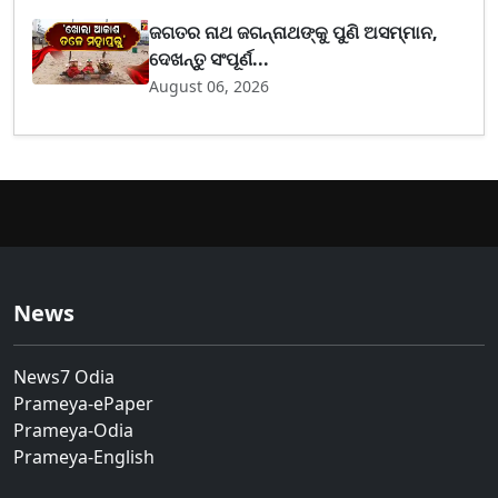
ଜଗତର ନାଥ ଜଗନ୍ନାଥଙ୍କୁ ପୁଣି ଅସମ୍ମାନ,
ଦେଖନ୍ତୁ ସଂପୂର୍ଣ...
August 06, 2026
News
News7 Odia
Prameya-ePaper
Prameya-Odia
Prameya-English