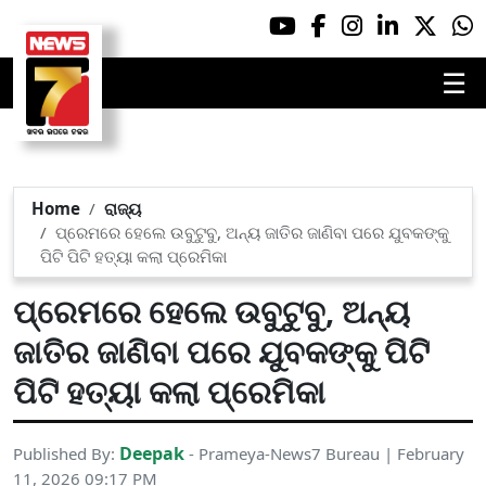
☰
Home
ରାଜ୍ୟ
ପ୍ରେମରେ ହେଲେ ଉବୁଟୁବୁ, ଅନ୍ୟ ଜାତିର ଜାଣିବା ପରେ ଯୁବକଙ୍କୁ
ପିଟି ପିଟି ହତ୍ୟା କଲା ପ୍ରେମିକା
ପ୍ରେମରେ ହେଲେ ଉବୁଟୁବୁ, ଅନ୍ୟ
ଜାତିର ଜାଣିବା ପରେ ଯୁବକଙ୍କୁ ପିଟି
ପିଟି ହତ୍ୟା କଲା ପ୍ରେମିକା
Deepak
Published By:
- Prameya-News7 Bureau | February
11, 2026 09:17 PM