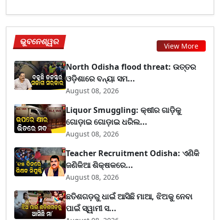
ଭୁବନେଶ୍ୱର
View More
North Odisha flood threat: ଉତ୍ତର
ଓଡ଼ିଶାରେ ବନ୍ୟା ସମ...
August 08, 2026
Liquor Smuggling: କ୍ଷୀର ଗାଡ଼ିକୁ
ଗୋଡ଼ାଇ ଗୋଡ଼ାଇ ଧରିଲ...
August 08, 2026
Teacher Recruitment Odisha: ଏଣିକି
ଜଣିକିଆ ଶିକ୍ଷକରେ...
August 08, 2026
ଛତିଶଗଡ଼ରୁ ଧାଇଁ ଆସିଛି ମାଆ, ଝିଅକୁ ନେବା
ପାଇଁ ସ୍ୱାମୀ ସ...