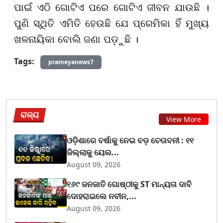
ପାଇଁ ଏଠି ଗୋଟିଏ ପରେ ଗୋଟିଏ ଜୀବନ ଯାଉଛି ।
ପୁଣି ସ୍ଥିତି ଏମିତି ହେଉଛି ଯେ ପ୍ରେମିକା ହିଁ ମୁଖ୍ୟ
ଖଳନାୟିକା ବୋଲି ଜଣା ପଡ଼ୁଛି ।
Tags:
prameyanews7
ରାଜ୍ୟ
View More
ଓଡ଼ିଶାରେ ବର୍ଷାକୁ ନେଇ ବଡ଼ ଚେତାବନୀ : ୧୧
ଜିଲ୍ଲାକୁ ୟେଲ...
August 09, 2026
୧୬୯ ଜନଜାତି ଗୋଷ୍ଠୀକୁ ST ମାନ୍ୟତା ଦାବି
ଦୋହରାଇଲେ ନବୀନ,...
August 09, 2026