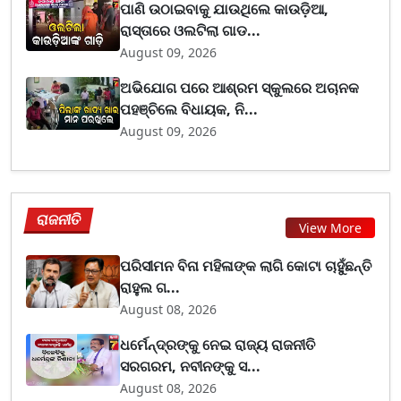
ପାଣି ଉଠାଇବାକୁ ଯାଉଥିଲେ କାଉଡ଼ିଆ,
ରାସ୍ତାରେ ଓଲଟିଲା ଗାଡ...
August 09, 2026
ଅଭିଯୋଗ ପରେ ଆଶ୍ରମ ସ୍କୁଲରେ ଅଚାନକ
ପହଞ୍ଚିଲେ ବିଧାୟକ, ନି...
August 09, 2026
ରାଜନୀତି
View More
ପରିସୀମନ ବିନା ମହିଳାଙ୍କ ଲାଗି କୋଟା ଚାହୁଁଛନ୍ତି
ରାହୁଲ ଗ...
August 08, 2026
ଧର୍ମେନ୍ଦ୍ରଙ୍କୁ ନେଇ ରାଜ୍ୟ ରାଜନୀତି
ସରଗରମ, ନବୀନଙ୍କୁ ସ...
August 08, 2026