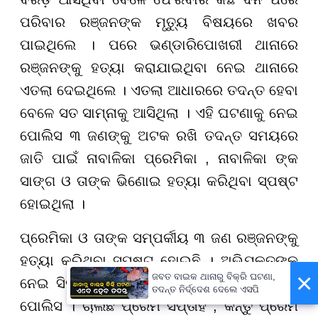
ପରିବାର ରଞ୍ଜନଙ୍କ ମୃତ୍ୟୁ ବିଷୟରେ ଖବର
ପାଇଥିଲେ । ପରେ ଭଣ୍ଡାରିପୋଖରୀ ଥାନାରେ
ରଞ୍ଜନଙ୍କୁ ହତ୍ୟା କରାଯାଇଥିବା ନେଇ ଥାନାରେ
ଏତଲା ଦେଇଥିଲେ । ଏତଲା ଆଧାରରେ ତଦନ୍ତ ହେବା
ବେଳେ ସତ ସାମ୍ନାକୁ ଆସିଥିଲା । ଏହି ଘଟଣାକୁ ନେଇ
ପୋଲିସ ୩ ଜଣଙ୍କୁ ଅଟକ ରଖି ତଦନ୍ତ ସମୟରେ
ଜାତି ପାଇଁ ନାବାଳିକା ପ୍ରେମିକା , ନାବାଳିକା ଙ୍କ
ସାଙ୍ଗ ଓ ତାଙ୍କ ଭିଣୋଇ ହତ୍ୟା କରିଥିବା ସ୍ପଷ୍ଟ
ହୋଇଥିଲା ।
ପ୍ରେମିକା ଓ ତାଙ୍କ ସମ୍ପର୍କୀୟ ୩ ଜଣ ରଞ୍ଜନଙ୍କୁ
ହତ୍ୟା କରିଥିବା ସ୍ପଷ୍ଟ ହୋଇଛି । ଅଭିଯୁକ୍ତଙ୍କୁ
×
ଜବତ ବାଇକ ଥାନାରୁ ବିକ୍ରି ଘଟଣା,
ନେଇ ସିନ ରିକ୍ରିଏସନ୍ କରିବା ପରେ ଗିରଫ କରିଛି
ତଦନ୍ତ ନିର୍ଦ୍ଦେଶ ଦେଲେ ଏସପି
ପୋଲିସ । ଚାଲିଛି ପ୍ରେମ ସପ୍ତାହ , କିନ୍ତୁ ପ୍ରେମ