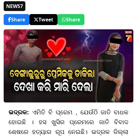
NEWS7
Share
Tweet
Share
ଭଦ୍ରକ:
​​​​​​​ଏମିତି ବି ପ୍ରେମ , ଯେଉଁଠି ଜାତି ବାଧକ
ହୋଇଛି । ହସ ଖୁସିର ପ୍ରେମରେ ଜାତି ବିବାଦ
ଶେଷରେ ହତ୍ୟାର ରୂପ ନେଇଛି। ଭଦ୍ରକ ଜିଲ୍ଲା