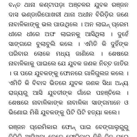
ବନ୍ତ ଥାନା କଣ୍ଟାପଡ଼ା ଅଞ୍ଚଳର ଯୁବକ ରଞ୍ଜନ
ଦାସ ଭଣ୍ଡାରିପୋଖରୀ ଥାନା ଅଧୀନ ବିରିଡ଼ିର ଜଣେ
ନାବାଳିକାଙ୍କୁ ଭଲ ପାଉଥିଲେ । ଅନ ଲାଇନ୍ ପ୍ରେମ
ଧୀରେ ଧୀରେ ଅଫ ଲାଇନକୁ ଆସିଥିଲା । ଦୁହେଁ
ସାଙ୍ଗରେ ବୁଲାବୁଲି କଲେ । ଏମିତି କି ଦୁହିଁଙ୍କ
ପରିବାର ଲୋକେ ମଧ୍ୟ ଜାଣିଲେ । ଶେଷରେ
ନାବାଳିକାକୁ ପାଇଲେ ଯେ ଯୁବକ ଜଣକ ନିଚ୍ଚ ଜାତିର
। ତା ପରେ ଯୁବକଙ୍କୁ ଫୋନରେ ଗାଳିଗୁଲଜ କଲେ ।
ଏମିତି କି ବିବାଦ ଭିତରେ ଯୁବକ ଜଣକ ସିଧା ଅନ୍ୟ
ରାଜ୍ୟରୁ ଆସି ଯୁବତୀଙ୍କ ଗାଁରେ ପହଞ୍ଚିଲେ ।
ଶେଷରେ ନାବାଳିକାଙ୍କ ନାବାଳିକା ସାଙ୍ଗମାନେ ଓ
ଭିଣୋଇ ମିଶି ଯୁବକଙ୍କୁ ପିଟି ପିଟି ହତ୍ୟା କଲେ।
ରଞ୍ଜନ ପ୍ରେମିକାର ଫୋନ୍ ପାଇ ବେଙ୍ଗାଲୁରୁରୁ
ବିରିଡ଼ି ଆସିଥିବା ବେଳେ ଫେରିବାର କିଛି ଦିନ ପରେ