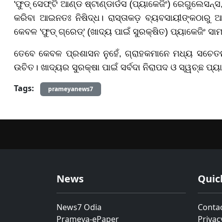
'ଫୁଡ୍ ସେଫ୍ଟି ଆଣ୍ଡ ଷ୍ଟାଣ୍ଡାର୍ଡସ (ପ୍ୟାକେଜିଂ) ରେଗୁଲେସନ
କରିବା ଆଇନତଃ ନିଷିଦ୍ଧ। ରାସ୍ତାକଡ଼ ବ୍ୟବସାୟୀଙ୍କଠାରୁ
କେବଳ 'ଫୁଡ୍ ଗ୍ରେଡ୍' (ଖାଦ୍ୟ ପାଇଁ ସୁରକ୍ଷିତ) ପ୍ୟାକେଜିଂ ସ
ତେବେ କେବଳ ପ୍ରଶାସନ ନୁହେଁ, ଗ୍ରାହକମାନେ ମଧ୍ୟ ସଚେ
ଉଚିତ। ଖାଦ୍ୟର ସୁରକ୍ଷା ପାଇଁ ସର୍ବଦା ନିରାପଦ ଓ ସ୍ୱଚ୍ଛ ପ୍ୟ
Tags:
prameyanews7
News
Quic
News7 Odia
Conta
Prameya-ePaper
Privac