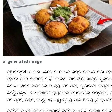
ai generated image
ନୂଆଦିଲ୍ଲୀ: ଆପଣ କେବେ ନା କେବେ ରାସ୍ତା କଡ଼ରେ ଛିଡ଼ା ହ
ହେଲେ ଆଉ ଖାଇବେ ନାହିଁ। କାରଣ ଭାରତୀୟ ଖାଦ୍ୟ ସୁରକ୍ଷ
କରିଛି। ଖବରକାଗଜରେ ଖାଦ୍ୟ ପରଷିବା, ଗୁଡ଼ାଇବା କିମ୍ବା 
କର୍ତ୍ତୃପକ୍ଷ। ସାଧାରଣତଃ ରାସ୍ତାକଡ଼ ଦୋକାନରେ ସିଙ୍ଗଡ଼ା
ପରମ୍ପରା ରହିଛି, କିନ୍ତୁ ଏହା ସ୍ୱାସ୍ଥ୍ୟ ପାଇଁ ଅତ୍ୟନ୍ତ କ୍
ବର୍ତ୍ତମାନ ଏହି ଘଟଣା ଏଥିପାଇଁ ଚର୍ଚ୍ଚାକୁ ଆସିଛି, କାରଣ 