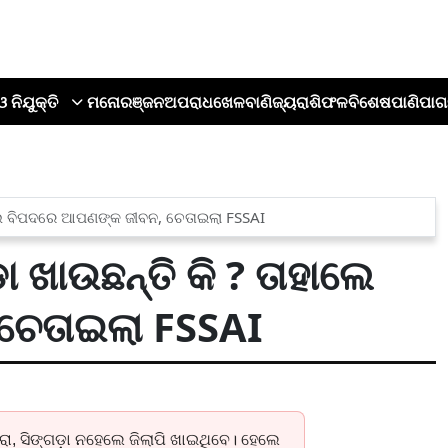
ଓ ନିଯୁକ୍ତି
ମନୋରଞ୍ଜନ
ଅପରାଧ
ଖେଳ
ବାଣିଜ୍ୟ
ରାଶିଫଳ
ବିଶେଷ
ପାଣିପାଗ
ାଲେ ବିପଦରେ ଆପଣଙ୍କ ଜୀବନ, ଚେତାଇଲା FSSAI
ଖାଉଛନ୍ତି କି ? ତାହାଲେ
ଚେତାଇଲା FSSAI
, ସିଙ୍ଗଡ଼ା ନହେଲେ ଜିଲାପି ଖାଇଥିବେ। ହେଲେ