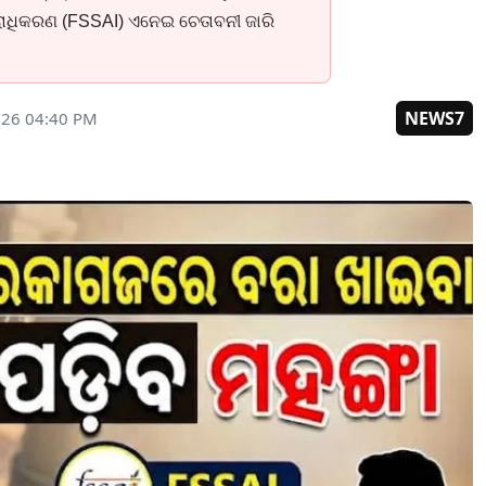
ରାଧିକରଣ (FSSAI) ଏନେଇ ଚେତାବନୀ ଜାରି
NEWS7
026 04:40 PM