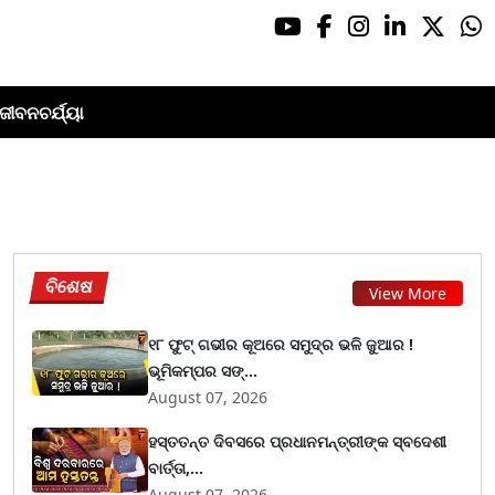
ଜୀବନଚର୍ଯ୍ୟା
ବିଶେଷ
View More
୧୮ ଫୁଟ୍ ଗଭୀର କୂଅରେ ସମୁଦ୍ର ଭଳି ଜୁଆର !
ଭୂମିକମ୍ପର ସଙ୍...
August 07, 2026
ହସ୍ତତନ୍ତ ଦିବସରେ ପ୍ରଧାନମନ୍ତ୍ରୀଙ୍କ ସ୍ବଦେଶୀ
ବାର୍ତ୍ତା,...
August 07, 2026