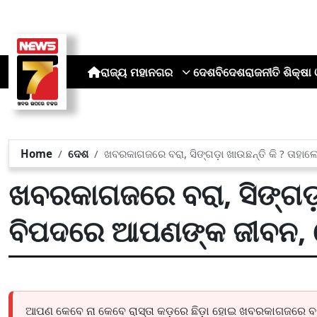
ରାଜ୍ୟ
ମହାନଗର
ଦେଶ
ବିଦେଶ
ରାଜନୀତି
ଶିକ୍ଷା 
Home
ଦେଶ
ଖବରକାଗଜରେ ବରା, ସିଙ୍ଗଡ଼ା ଖାଉଛନ୍ତି କି ? ତାହ
ଖବରକାଗଜରେ ବରା, ସିଙ୍ଗଡ଼ା 
ବିପଦରେ ଆପଣଙ୍କ ଜୀବନ, 
ଆପଣ କେବେ ନା କେବେ ରାସ୍ତା କଡ଼ରେ ଛିଡ଼ା ହୋଇ ଖବରକାଗଜରେ ବରା