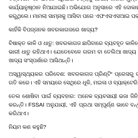
କାର୍ଯ୍ୟାନୁଷ୍ଠାନ ନିଆଯାଇଛି। ଅଭିଯୋଗ ଅନୁସାରେ ଏହି ଦ
କରୁଥିଲେ। ମାମଲା ସାମ୍ନାକୁ ଆସିବା ପରେ ଏଫଏସଏସଆଇ ପକ୍
କାହିଁକି ବିପଜ୍ଜନକ ଖବରକାଗଜରେ ଖାଦ୍ୟ?
ବିଷାକ୍ତ କାଳି ଓ ଧାତୁ: ଖବରକାଗଜ ଛାପିବାରେ ବ୍ୟବହୃତ କାଳି
ଭାରୀ ଧାତୁ ରହିଥାଏ। ଯେତେବେଳେ ଗରମ ବା ତେଲିଆ ଖାଦ୍ୟ ଖ
ଖାଦ୍ୟ ସଂସ୍ପର୍ଶରେ ଆସିଥାନ୍ତି।
ଅସ୍ୱାସ୍ଥ୍ୟକର ପରିବେଶ: ଖବରକାଗଜ ପ୍ରିଣ୍ଟିଂ ପ୍ରେସରୁ ଗ୍
ଗତି କରେ। ଏହି ସମୟରେ ସେଥିରେ ଧୂଳି, ମଇଳା ଓ ବ୍ୟାକ୍ଟେର
ତେଲ ଶୋଷିବା ପାଇଁ ବ୍ୟବହାର: ଅନେକ ବ୍ୟବସାୟୀ ଭଜା ଜି
କରନ୍ତି। FSSAI ଅନୁଯାୟୀ, ଏହି ପ୍ରଥା ସମ୍ପୂର୍ଣ୍ଣ ଭାବେ ବନ
କରିଥାଏ।
ନିୟମ କଣ କହୁଛି?