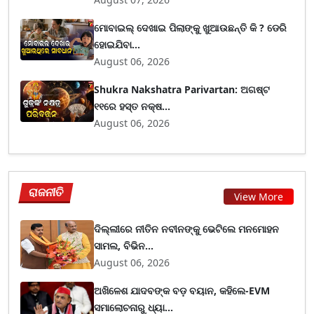
ମୋବାଇଲ୍ ଦେଖାଇ ପିଲାଙ୍କୁ ଖୁଆଉଛନ୍ତି କି ? ଡେରି
ହୋଇଯିବା...
August 06, 2026
Shukra Nakshatra Parivartan: ଅଗଷ୍ଟ
୧୧ରେ ହସ୍ତ ନକ୍ଷ...
August 06, 2026
ରାଜନୀତି
View More
ଦିଲ୍ଲୀରେ ନୀତିନ ନବୀନଙ୍କୁ ଭେଟିଲେ ମନମୋହନ
ସାମଲ, ବିଭିନ...
August 06, 2026
ଅଖିଳେଶ ଯାଦବଙ୍କ ବଡ଼ ବୟାନ, କହିଲେ-EVM
ସମାଲୋଚନାରୁ ଧ୍ୟା...