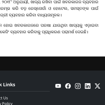
୍ସ, ୨୦୧୮' ଅନୁଯାୟୀ, ଖାଦ୍ୟ ରଖିବା ପାଇଁ ଖବରକାଗଜ ବ୍ୟବହାର
 ଆରମ୍ଭ କରି ବଡ଼ ରେସ୍ତୋରାଁ ଓ ହୋଟେଲ, ସମସ୍ତଙ୍କ ପାଇଁ
ାମଗ୍ରୀ ବ୍ୟବହାର କରିବା ବାଧ୍ୟତାମୂଳକ।
ତନ ହୋଇ ଖବରକାଗଜରେ ପରଷା ଯାଉଥିବା ଖାଦ୍ୟକୁ ଏଡ଼ାଇବା
ାକେଜିଂ ବ୍ୟବହାର କରିବାକୁ ପ୍ରାଧିକରଣ ପରାମର୍ଶ ଦେଇଛି।
k Links
YouTube
Facebook
Instagram
Linkedin
Twitt
ct Us
y Policy