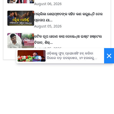
August 06, 2026
ମଲ୍ଲିକା ଶେରାଓ୍ଵତଙ୍କ ସହିତ କଣ କରୁଛନ୍ତି ତେଜ
ପ୍ରତାପ ଯା...
August 05, 2026
ଜଟିଳ ରୂପ ଧାରଣ କଲା ରେଭେନ୍ସା ଇଷ୍ଟ ହଷ୍ଟେଲ
ବିଦାବ, ଶିକ୍...
August 05, 2026
×
ଓଡ଼ିଶାକୁ ଫୁଡ୍ ପ୍ରୋସେସିଂ ହବ୍ କରିବା
ଦିଗରେ ବଡ଼ ପଦକ୍ଷେପ, ୪୨ ହଜାରରୁ
ଅଧିକ ନିଯୁକ୍ତି ସୁଯୋଗ