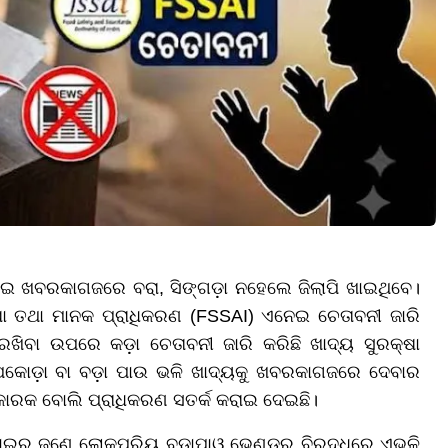
ୋଇ ଖବରକାଗଜରେ ବରା, ସିଙ୍ଗଡ଼ା ନହେଲେ ଜିଲାପି ଖାଇଥିବେ।
ା ତଥା ମାନକ ପ୍ରାଧିକରଣ (FSSAI) ଏନେଇ ଚେତାବନୀ ଜାରି
ରଖିବା ଉପରେ କଡ଼ା ଚେତାବନୀ ଜାରି କରିଛି ଖାଦ୍ୟ ସୁରକ୍ଷା
, ପକୋଡ଼ା ବା ବଡ଼ା ପାଉ ଭଳି ଖାଦ୍ୟକୁ ଖବରକାଗଜରେ ଦେବାର
ଷତିକାରକ ବୋଲି ପ୍ରାଧିକରଣ ସତର୍କ କରାଇ ଦେଇଛି।
ମୁମ୍ବାଇର ଜଣେ ଲୋକପ୍ରିୟ ବଡ଼ାପାଓ ଭେଣ୍ଡର ବିରୁଦ୍ଧରେ ଏଭଳି