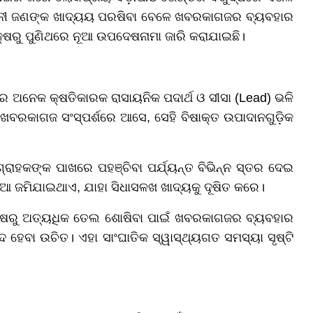
ୋକାନୀ ଜଣଙ୍କ ଖାଦ୍ୟୟ ପରଷିବା ବେଳେ ଖବରକାଗଜର ବ୍ୟବହାର
ଷରୁ ପୁଣିଥରେ ନୂଆ ଉପଦେଷନାମା ଜାରି କରାଯାଇଛି।
ରେ ଅନେକ କ୍ଷତିକାରକ ରାସାୟନିକ ପଦାର୍ଥ ଓ ସୀସା (Lead) ଭଳି
ବରକାଗଜ ସଂସ୍ପର୍ଶରେ ଆସେ, ସେହି ବିଷାକ୍ତ ଉପାଦାନଗୁଡ଼ିକ
ରାହକଙ୍କ ପାଖରେ ପହଞ୍ଚିବା ପର୍ଯ୍ୟନ୍ତ ବିଭିନ୍ନ ସ୍ତର ଦେଇ
ିଆ ଜମିଯାଇଥାଏ, ଯାହା ସିଧାସଳଖ ଖାଦ୍ୟକୁ ଦୂଷିତ କରେ।
ନିଷରୁ ଅତ୍ୟଧିକ ତେଲ ଶୋଷିବା ପାଇଁ ଖବରକାଗଜର ବ୍ୟବହାର
୍ଦ ହେବା ଉଚିତ। ଏହା ସାଂଘାତିକ ସ୍ୱାସ୍ଥ୍ୟଗତ ସମସ୍ୟା ସୃଷ୍ଟି