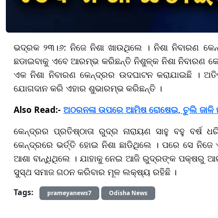
ଭଦ୍ରକ ୨୩।୬: ନିଜେ ନିଶା ଖାଉଥିଲେ । ନିଶା ନିବାରଣ କେନ
ଛଡାଇବାକୁ ଏବେ ଆରମ୍ଭ କରିଛନ୍ତି ନିଶୁଳ୍କ ନିଶା ନିବାରଣ କେ
ଏକ ନିଶା ନିବାରଣ କେନ୍ଦ୍ରର ଉଦଘାଟନ କରାଯାଇଛି । ଅତିର
ଯୋଗଦାନ କରି ଏହାର ଶୁଭାରମ୍ଭ କରିଛନ୍ତି ।
Also Read:-
ଅଠରନଳା ଉପରେ ଆମିଷ ରୋଷେଇ, ଚୁଲି ଜାଳି ମଟ
କେନ୍ଦ୍ରର ପ୍ରତିଷ୍ଠାତା ରୁଦ୍ର ନାରାୟଣ ସାହୁ ବହୁ ବର୍ଷ
କେନ୍ଦ୍ରରେ ଭର୍ତ୍ତି ହୋଇ ନିଶା ଛାଡିଥିଲେ । ପରେ ସେ ନିଜେ
ଆଶା ବାନ୍ଧିଥିଲେ । ଯାହାକୁ ନେଇ ଆଜି ରୁଦ୍ରଙ୍କ ପକ୍ଷରୁ ଆର
ସୁସ୍ଥ ସମାଜ ଗଠନ କରିବାର ମୂଳ ଲକ୍ଷ୍ୟ ରହିଛି ।
Tags:
prameyanews7
Odisha News