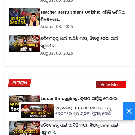
Teacher Recruitment Odisha: ଏଣିକି ଜଣିକିଆ
ଶିକ୍ଷକରେ...
August 08, 2026
ଛତିଶଗଡ଼ରୁ ଧାଇଁ ଆସିଛି ମାଆ, ଝିଅକୁ ନେବା ପାଇଁ
ସ୍ୱାମୀ ସ...
August 08, 2026
ଅପରାଧ
View More
Liquor Smuggling: କ୍ଷୀର ଗାଡ଼ିକୁ ଗୋଡ଼ାଇ
ଗୋଡ଼ାଇ ଧରିଲ...
×
ହଷ୍ଟେଲରୁ ଷଷ୍ଠ ଶ୍ରେଣୀ ଛାତ୍ରଙ୍କୁ
August 08, 2026
ନେଇଗଲେ ଦୁଇ ଯୁବକ, ପୁଅକୁ ଖୋଜି
ଆଣିବାକୁ ମାଆଙ୍କ ନିବେଦନ
ଛତିଶଗଡ଼ରୁ ଧାଇଁ ଆସିଛି ମାଆ, ଝିଅକୁ ନେବା ପାଇଁ
ସ୍ୱାମୀ ସ...