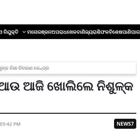
ଓ ନିଯୁକ୍ତି
ମନୋରଞ୍ଜନ
ଅପରାଧ
ଖେଳ
ବାଣିଜ୍ୟ
ରାଶିଫଳ
ବିଶେଷ
ପାଣିପାଗ
ଳ୍କ ନିଶା ନିବାରଣ କେନ୍ଦ୍ର
, ଆଉ ଆଜି ଖୋଲିଲେ ନିଶୁଳ୍କ
NEWS7
 05:42 PM