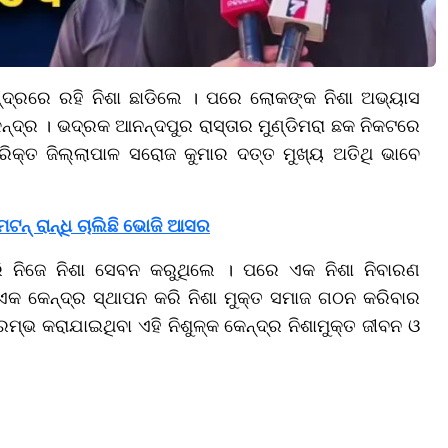
୍ଦ୍ରରେ ରହି ନିଶା ଛାଡିଲେ । ପରେ ଲୋକଙ୍କ ନିଶା ଅଭ୍ୟାସ
ନ୍ଦ୍ର । ଭଦ୍ରକ ଆନନ୍ଦପୁର ରାସ୍ତାର ମୁଣ୍ଡିମରା ଛକ ନିକଟରେ
ିକ୍ତ ଜିଲ୍ଲାପାଳ ସରୋଜ କୁମାର ଦତ୍ତ ମୁଖ୍ୟ ଅତିଥି ଭାବେ
ନ୍ ରାନ୍ଧି ଚାଲିଛି ଭୋଜି ଆସର
 ଧରି ନିଜେ ନିଶା ସେବନ କରୁଥିଲେ । ପରେ ଏକ ନିଶା ନିବାରଣ
 ଏକ କେନ୍ଦ୍ର ସ୍ଥାପନ କରି ନିଶା ମୁକ୍ତ ସମାଜ ଗଠନ କରିବାର
ମ୍ଭ କରାଯାଇଥିବା ଏହି ନିଶୁଳ୍କ କେନ୍ଦ୍ର ନିଶାମୁକ୍ତ ଜୀବନ ଓ