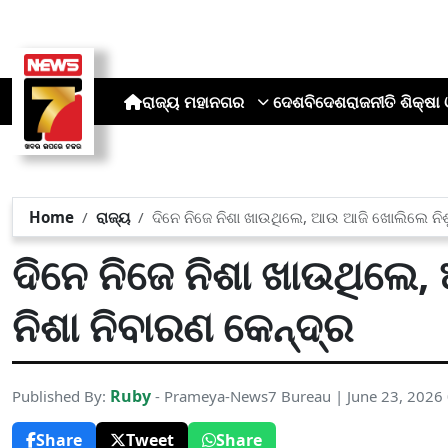
ରାଜ୍ୟ
ମହାନଗର
ଦେଶ
ବିଦେଶ
ରାଜନୀତି
ଶିକ୍ଷା 
Home
ରାଜ୍ୟ
ଦିନେ ନିଜେ ନିଶା ଖାଉଥିଲେ, ଆଉ ଆଜି ଖୋଲିଲେ ନିଶୁ
ଦିନେ ନିଜେ ନିଶା ଖାଉଥିଲେ
ନିଶା ନିବାରଣ କେନ୍ଦ୍ର
Ruby
Published By:
- Prameya-News7 Bureau | June 23, 2026
Share
Tweet
Share