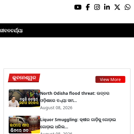
ଜୀବନଚର୍ଯ୍ୟା
ଭୁବନେଶ୍ୱର
View More
North Odisha flood threat: ଉତ୍ତର
ଓଡ଼ିଶାରେ ବନ୍ୟା ସମ...
August 08, 2026
Liquor Smuggling: କ୍ଷୀର ଗାଡ଼ିକୁ ଗୋଡ଼ାଇ
ଗୋଡ଼ାଇ ଧରିଲ...
August 08, 2026