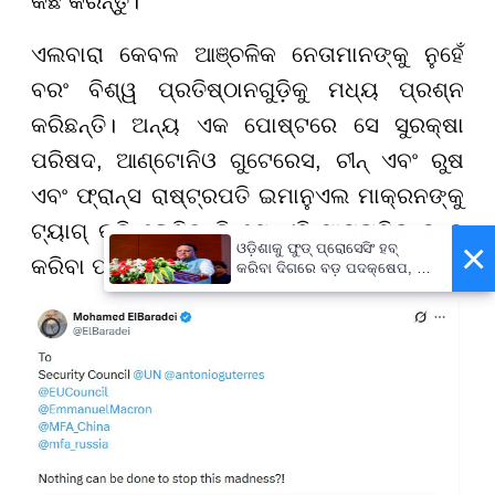
କିଛି କରନ୍ତୁ।
ଏଲବାରା କେବଳ ଆଞ୍ଚଳିକ ନେତାମାନଙ୍କୁ ନୁହେଁ
ବରଂ ବିଶ୍ୱ ପ୍ରତିଷ୍ଠାନଗୁଡ଼ିକୁ ମଧ୍ୟ ପ୍ରଶ୍ନ
କରିଛନ୍ତି। ଅନ୍ୟ ଏକ ପୋଷ୍ଟରେ ସେ ସୁରକ୍ଷା
ପରିଷଦ, ଆଣ୍ଟୋନିଓ ଗୁଟେରେସ, ଚୀନ୍ ଏବଂ ରୁଷ
ଏବଂ ଫ୍ରାନ୍ସ ରାଷ୍ଟ୍ରପତି ଇମାନୁଏଲ ମାକ୍ରନଙ୍କୁ
ଟ୍ୟାଗ୍ କରି ଲେଖିଛନ୍ତି ଯେ ଏହି ପାଗଳାମିକୁ ବନ୍ଦ
×
ଓଡ଼ିଶାକୁ ଫୁଡ୍ ପ୍ରୋସେସିଂ ହବ୍
କରିବା ପାଇଁ କିଛି କରାଯାଇପାରିବ ନାହିଁ?"
କରିବା ଦିଗରେ ବଡ଼ ପଦକ୍ଷେପ, ୪୨
ହଜାରରୁ ଅଧିକ ନିଯୁକ୍ତି ସୁଯୋଗ