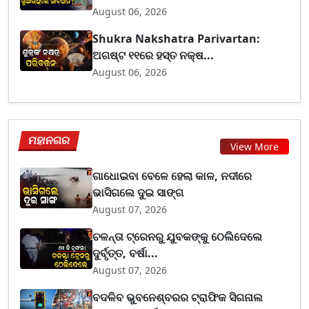
August 06, 2026
Shukra Nakshatra Parivartan:
ଅଗଷ୍ଟ ୧୧ରେ ହସ୍ତ ନକ୍ଷ...
August 06, 2026
ମହାନଗର
View More
ଗାଧୋଇବା ବେଳେ ହେଲା କାଳ, ନଦୀରେ
ଭାସିଗଲେ ଦୁଇ ସାଙ୍ଗ
August 07, 2026
ଚଳନ୍ତା ଟ୍ରେନରୁ ଯୁବକଙ୍କୁ ଠେଲିଦେଲେ
ଦୁର୍ବୃତ୍ତ, ବର୍ଷା...
August 07, 2026
ବଦଳିବ ଭୁବନେଶ୍ବରର ଟ୍ରାଫିକ ସିଗନାଲ