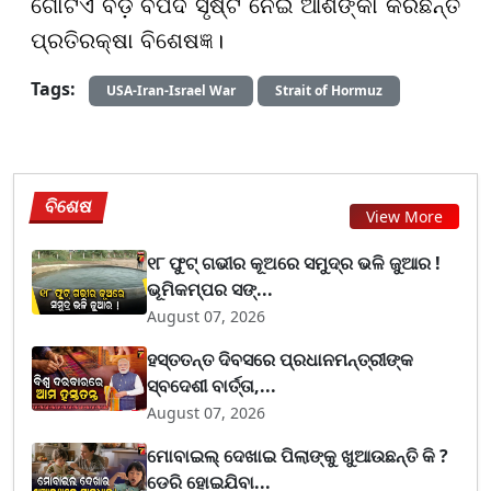
ଗୋଟିଏ ବଡ଼ ବିପଦ ସୃଷ୍ଟି ନେଇ ଆଶଙ୍କା କରିଛନ୍ତି
ପ୍ରତିରକ୍ଷା ବିଶେଷଜ୍ଞ।
Tags:
USA-Iran-Israel War
Strait of Hormuz
ବିଶେଷ
View More
୧୮ ଫୁଟ୍ ଗଭୀର କୂଅରେ ସମୁଦ୍ର ଭଳି ଜୁଆର !
ଭୂମିକମ୍ପର ସଙ୍...
August 07, 2026
ହସ୍ତତନ୍ତ ଦିବସରେ ପ୍ରଧାନମନ୍ତ୍ରୀଙ୍କ
ସ୍ବଦେଶୀ ବାର୍ତ୍ତା,...
August 07, 2026
ମୋବାଇଲ୍ ଦେଖାଇ ପିଲାଙ୍କୁ ଖୁଆଉଛନ୍ତି କି ?
ଡେରି ହୋଇଯିବା...