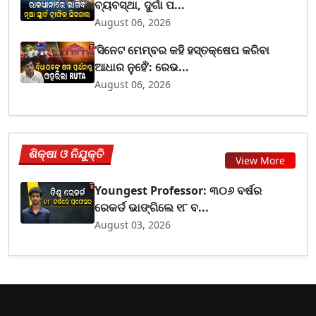
ବ୍ୟବସ୍ଥା, ଦୁର୍ଗା ପ...
August 06, 2026
‘ସିନେଟ ମେମ୍ବର କହି ହସ୍ତକ୍ଷେପ କରିବା
ଆଧାର ନୁହେଁ’: ରେଭ...
August 06, 2026
ଶିକ୍ଷା ଓ ନିଯୁକ୍ତି
View More
Youngest Professor: ୩୦୬ ବର୍ଷର
ରେକର୍ଡ ଭାଙ୍ଗିଲେ ୧୮ ବ...
August 03, 2026