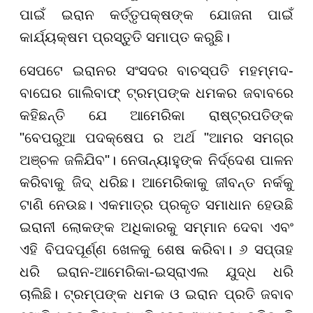
ପାଇଁ ଇରାନ କର୍ତ୍ତୃପକ୍ଷଙ୍କ ଯୋଜନା ପାଇଁ
କାର୍ଯ୍ୟକ୍ଷମ ପ୍ରସ୍ତୁତି ସମାପ୍ତ କରୁଛି।
ସେପଟେ ଇରାନର ସଂସଦର ବାଚସ୍ପତି ମହମ୍ମଦ-
ବାଘେର ଗାଲିବାଫ୍ ଟ୍ରମ୍ପଙ୍କ ଧମକର ଜବାବରେ
କହିଛନ୍ତି ଯେ ଆମେରିକା ରାଷ୍ଟ୍ରପତିଙ୍କ
"ବେପରୁଆ ପଦକ୍ଷେପ ର ଅର୍ଥ "ଆମର ସମଗ୍ର
ଅଞ୍ଚଳ ଜଳିଯିବ"। ନେତାନ୍ୟାହୁଙ୍କ ନିର୍ଦ୍ଦେଶ ପାଳନ
କରିବାକୁ ଜିଦ୍ ଧରିଛ। ଆମେରିକାକୁ ଜୀବନ୍ତ ନର୍କକୁ
ଟାଣି ନେଉଛ। ଏକମାତ୍ର ପ୍ରକୃତ ସମାଧାନ ହେଉଛି
ଇରାନୀ ଲୋକଙ୍କ ଅଧିକାରକୁ ସମ୍ମାନ ଦେବା ଏବଂ
ଏହି ବିପଦପୂର୍ଣ୍ଣ ଖେଳକୁ ଶେଷ କରିବା। ୬ ସପ୍ତାହ
ଧରି ଇରାନ-ଆମେରିକା-ଇସ୍ରାଏଲ ଯୁଦ୍ଧ ଧରି
ଚାଲିଛି। ଟ୍ରମ୍ପଙ୍କ ଧମକ ଓ ଇରାନ ପ୍ରତି ଜବାବ