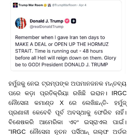
ହର୍ମୁଜକୁ ନେଇ ଟ୍ରମ୍ପଙ୍କ ଅପମାନଜନକ ମନ୍ତବ୍ୟ
ପରେ କଡ଼ା ପ୍ରତିକ୍ରିୟା ରଖିଛି ଇରାନ। IRGC
ନୌସେନା କମାଣ୍ଡ X ରେ ଲେଖିଛନ୍ତି- ହର୍ମୁଜ୍
ପ୍ରଣାଳୀ କେବେବି ପୂର୍ବ ଅବସ୍ଥାକୁ ଫେରିବ ନାହିଁ।
ବିଶେଷକରି ଆମେରିକା ଏବଂ ଇସ୍ରାଏଲ ପାଇଁ।
"IRGC ନୌସେନା ନୂତନ ପର୍ସିଆନ୍ ଗଲ୍ଫ ଅର୍ଡର