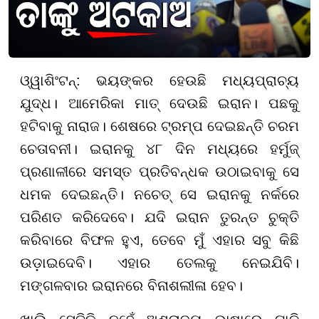
ଓ୍ୱାଶିଂଟନ୍‌: ଭୟଙ୍କର ହେଉଛି ମଧ୍ୟପ୍ରାଚ୍ୟ
ଯୁଦ୍ଧ। ଆମେରିକା ମାତ୍ ଦେଉଛି ଇରାନ। ପଛକୁ
ହଟିବାକୁ ନାରାଜ। ଶେଷରେ ଟ୍ରମ୍ପ ଦେଇଛନ୍ତି ଚରମ
ଚେତାବନୀ। ଇରାନକୁ ୪୮ ଦିନ ମଧ୍ୟରେ ହର୍ମୁଜ୍
ପ୍ରଣାଳୀରେ ସମସ୍ତ ପ୍ରତିବନ୍ଧକ ଉଠାଇବାକୁ ସେ
ଧମକ ଦେଇଛନ୍ତି। ନଚେତ୍ ସେ ଇରାନକୁ ନର୍କରେ
ପରିଣତ କରିଦେବେ। ଯଦି ଇରାନ ତୁରନ୍ତ ଚୁକ୍ତି
କରିବାରେ ବିଫଳ ହୁଏ, ତେବେ ମୁଁ ଏହାର ସବୁ କିଛି
ଉଡ଼ାଇଦେବି। ଏହାର ତେଲକୁ ନେଇଯିବି।
ମଙ୍ଗଳବାର ଇରାନରେ ବିନାଶଲୀଳା ହେବ।