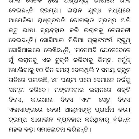
ଖାଲି ସେତିକି ନୁହେଁ ଅଶ୍ରାବ୍ୟ ଭାଷାରେ ଗାଳି
ଦେଇଛନ୍ତି ଟ୍ରମ୍ପ। ଇରାନ ଯୁଦ୍ଧ ମଧ୍ୟରେ
ଆମେରିକା ରାଷ୍ଟ୍ରପତି ଡୋନାଲ୍ଡ ଟ୍ରମ୍ପ ଅତି
କଟୁ ଭାଷା ବ୍ୟବହାର କରି ଇରାନକୁ ଚେତାବନୀ
ଦେଇଛନ୍ତି। ସୋସିଆଲ ମିଡିଆ ପ୍ଲାଟଫର୍ମ ଟ୍ରୁଥ୍
ସୋସିଆଲରେ ଲେଖିଛନ୍ତି, ‘ମନେଅଛି ଯେତେବେଳେ
ମୁଁ ଇରାନକୁ ଏକ ଚୁକ୍ତି କରିବାକୁ କିମ୍ବା ହର୍ମୁଜ୍
ଖୋଲିବାକୁ ୧୦ ଦିନ ସମୟ ଦେଇଥିଲି ? ସମୟ ଦ୍ରୁତ
ଗତିରେ ପଳାଉଛି, ୪୮ ଘଣ୍ଟା ପରେ ସେମାନେ ନର୍କକୁ
ସାମ୍ନା କରିବେ। ମଙ୍ଗଳବାର ଇରାନରେ ଶକ୍ତି
ଦିବସ, କାରଖାନା ଦିବସ ଏବଂ ସେତୁ ଦିବସ
ଏକାସାଙ୍ଗରେ ଦେଖ! ଆଲ୍ଲାଙ୍କୁ ପ୍ରାର୍ଥନା କର।
ଟ୍ରମ୍ପ ଆଶାଳୀନ ବ୍ୟବହାର କରିଥିବାରୁ ବିଭିନ୍ନ
ମହଲ କଡ଼ା ସମାଲୋଚନା କରିଛନ୍ତି।