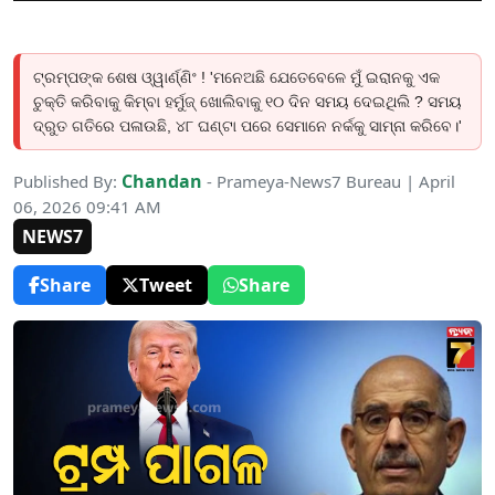
ଟ୍ରମ୍ପଙ୍କ ଶେଷ ଓ୍ୱାର୍ଣ୍ଣିଂ ! 'ମନେଅଛି ଯେତେବେଳେ ମୁଁ ଇରାନକୁ ଏକ
ଚୁକ୍ତି କରିବାକୁ କିମ୍ବା ହର୍ମୁଜ୍ ଖୋଲିବାକୁ ୧୦ ଦିନ ସମୟ ଦେଇଥିଲି ? ସମୟ
ଦ୍ରୁତ ଗତିରେ ପଳାଉଛି, ୪୮ ଘଣ୍ଟା ପରେ ସେମାନେ ନର୍କକୁ ସାମ୍ନା କରିବେ।'
Chandan
Published By:
- Prameya-News7 Bureau | April
06, 2026 09:41 AM
NEWS7
Share
Tweet
Share