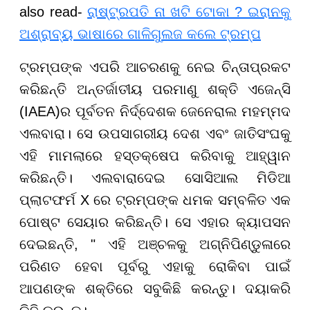
also read-
ରାଷ୍ଟ୍ରପତି ନା ଖଟି ଟୋକା ? ଇରାନକୁ
ଅଶ୍ରାବ୍ୟ ଭାଷାରେ ଗାଳିଗୁଲଜ କଲେ ଟ୍ରମ୍ପ
ଟ୍ରମ୍ପଙ୍କ ଏପରି ଆଚରଣକୁ ନେଇ ଚିନ୍ତାପ୍ରକଟ
କରିଛନ୍ତି ଅନ୍ତର୍ଜାତୀୟ ପରମାଣୁ ଶକ୍ତି ଏଜେନ୍ସି
(IAEA)ର ପୂର୍ବତନ ନିର୍ଦ୍ଦେଶକ ଜେନେରାଲ ମହମ୍ମଦ
ଏଲବାରା। ସେ ଉପସାଗରୀୟ ଦେଶ ଏବଂ ଜାତିସଂଘକୁ
ଏହି ମାମଲାରେ ହସ୍ତକ୍ଷେପ କରିବାକୁ ଆହ୍ୱାନ
କରିଛନ୍ତି। ଏଲବାରାଦେଇ ସୋସିଆଲ ମିଡିଆ
ପ୍ଲାଟଫର୍ମ X ରେ ଟ୍ରମ୍ପଙ୍କ ଧମକ ସମ୍ବଳିତ ଏକ
ପୋଷ୍ଟ ସେୟାର କରିଛନ୍ତି। ସେ ଏହାର କ୍ୟାପସନ
ଦେଇଛନ୍ତି, " ଏହି ଅଞ୍ଚଳକୁ ଅଗ୍ନିପିଣ୍ଡୁଳାରେ
ପରିଣତ ହେବା ପୂର୍ବରୁ ଏହାକୁ ରୋକିବା ପାଇଁ
ଆପଣଙ୍କ ଶକ୍ତିରେ ସବୁକିଛି କରନ୍ତୁ। ଦୟାକରି