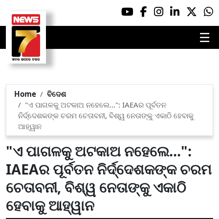
☰
Home
ବିଦେଶ
"ଏ ପାଗଳକୁ ଅଟକାଅ ନହେଲେ...": IAEAର ପୂର୍ବତନ
ନିର୍ଦ୍ଦେଶକଙ୍କ ଚରମ ଚେତାବନୀ, ବିଶ୍ୱ ନେତାଙ୍କୁ ଏକାଠି ହେବାକୁ
ଆହ୍ୱାନ
"ଏ ପାଗଳକୁ ଅଟକାଅ ନହେଲେ...":
IAEAର ପୂର୍ବତନ ନିର୍ଦ୍ଦେଶକଙ୍କ ଚରମ
ଚେତାବନୀ, ବିଶ୍ୱ ନେତାଙ୍କୁ ଏକାଠି
ହେବାକୁ ଆହ୍ୱାନ