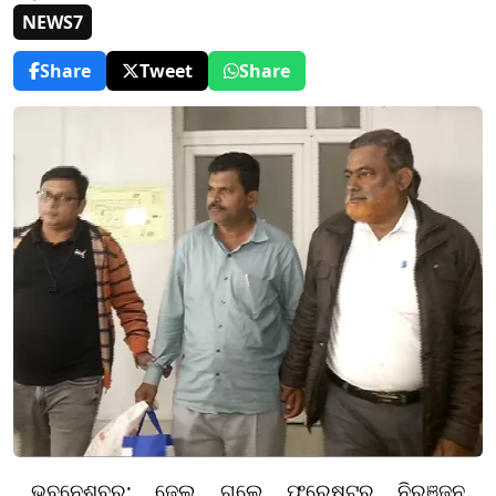
NEWS7
Share
Tweet
Share
ଭୁବନେଶ୍ବର: ଜେଲ ଗଲେ ଫରେଷ୍ଟର ନିରଞ୍ଜନ