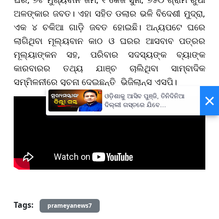
ଅଳଙ୍କାର ଜବତ। ଏହା ସହିତ ଡଲାର ଭଳି ବିଦେଶୀ ମୁଦ୍ରା,
ଏକ ୪ ଚକିଆ ଗାଡ଼ି ଜବତ ହୋଇଛି। ଅନ୍ୟପଟେ ଘରେ
ଲାଗିଥିବା ମୂଲ୍ୟବାନ କାଠ ଓ ଘରର ଆସବାବ ପତ୍ରର
ମୂଲ୍ୟାଙ୍କନ ସହ, ପରିବାର ସଦସ୍ୟଙ୍କ ବ୍ୟାଙ୍କ
କାରବାରର ତଥ୍ୟ ଯାଞ୍ଚ ଚାଲିଥିବା ସାମ୍ବାଦିକ
ସମ୍ମିଳନୀରେ ସୂଚନା ଦେଇଛନ୍ତି ଭିଜିଲାନ୍ସ ଏସପି।
×
ଓଡ଼ିଶାକୁ ଆସିବ ପୁଞ୍ଜି, ତିନିଦିନିଆ
ଦିଲ୍ଲୀ ଗସ୍ତରେ ଯିବେ
ମୁଖ୍ୟମନ୍ତ୍ରୀ ମୋହନ ମାଝୀ
Tags:
prameyanews7