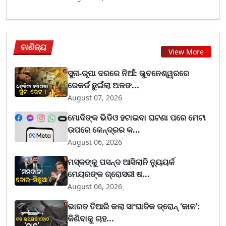
ବାଣିଜ୍ୟ
View More
ସୁନା-ରୂପା ଦରରେ ନିଆଁ: ଭୁବନେଶ୍ୱରରେ
ରେକର୍ଡ ଛୁଇଁଲା ଅଳଙ...
August 07, 2026
ମୋଦିଙ୍କ ଭିଡିଓ ହଟାଇବା ଘଟଣା ପରେ ମେଟା
ଉପରେ କେନ୍ଦ୍ରର କ...
August 06, 2026
ମସ୍କଙ୍କୁ ପସନ୍ଦ ଆସିଲାନି ନ୍ୟୁୟର୍କ
ମେୟରଙ୍କ ଗ୍ରୋସରୀ ଷ...
August 06, 2026
ଭାରତ ତିଆରି କଲା ସାଂଘାତିକ ଡ୍ରୋନ୍ ‘କାଳ’:
କିଣିବାକୁ ଚାହ...