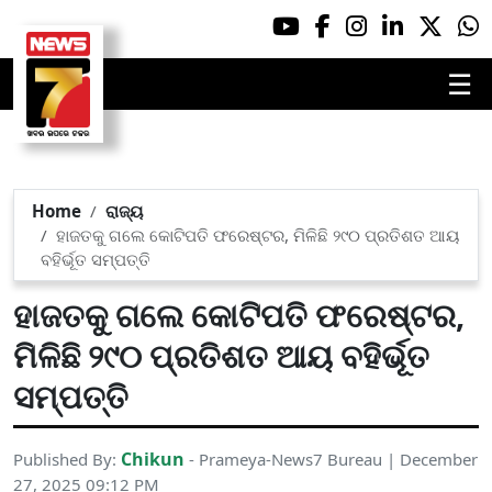
☰
Home
ରାଜ୍ୟ
ହାଜତକୁ ଗଲେ କୋଟିପତି ଫରେଷ୍ଟର, ମିଳିଛି ୨୯୦ ପ୍ରତିଶତ ଆୟ
ବହିର୍ଭୂତ ସମ୍ପତ୍ତି
ହାଜତକୁ ଗଲେ କୋଟିପତି ଫରେଷ୍ଟର,
ମିଳିଛି ୨୯୦ ପ୍ରତିଶତ ଆୟ ବହିର୍ଭୂତ
ସମ୍ପତ୍ତି
Chikun
Published By:
- Prameya-News7 Bureau | December
27, 2025 09:12 PM