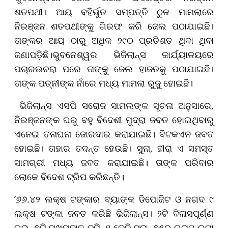
ଶତପଥୀ। ଆୟ ବହିର୍ଭୁତ ସମ୍ପତ୍ତି ଠୁଳ ମାମଲାରେ
ନିରଞ୍ଜନ ଶତପଥୀଙ୍କୁ ଗିରଫ କରି ଜେଲ ପଠାଯାଇଛି।
ତାଙ୍କର ଆୟ ଠାରୁ ଅଧିକ ୨୯୦ ପ୍ରତିଶତ ଥିବା ଥିବା
ଜଣାପଡ଼ିଛି।ଭୁବନେଶ୍ୱର ଭିଜିଲାନ୍ସ କାର୍ଯ୍ୟାଳୟରେ
ପଚାରଉଚରା ପରେ ତାଙ୍କୁ ଜେଲ ହାଜତକୁ ପଠାଯାଇଛି।
ତାଙ୍କ ପତ୍ନୀଙ୍କ ନାଁରେ ମଧ୍ୟ ମାମଲା ରୁଜୁ ହୋଇଛି।
ଭିଜିଲାନ୍ସ ଏସପି ସରୋଜ ସାମଲଙ୍କ ସୂଚନା ଅନୁସାରେ,
ନିରଞ୍ଜନଙ୍କ ଘରୁ ବହୁ ବିଦେଶୀ ମୁଦ୍ରା ଜବତ ହୋଇଥିବାରୁ
ଏନେଇ ତନାଘନା ଜୋରଦାର କରାଯାଇଛି। ବିଟକଏନ ଜବତ
ହୋଇଛି। ତାହାର ତଦନ୍ତ ହେଉଛି। ସୁନା, ହୀରା ଏ ସମସ୍ତ
ସାମଗ୍ରୀ ମଧ୍ୟ ଜବତ କରାଯାଇଛି। ତାଙ୍କ ପରିବାର
ଲୋକେ ବିଦେଶ ଟ୍ରିପ କରିଛନ୍ତି।
’୬୬.୪୨ ଲକ୍ଷ ଟଙ୍କାର ବ୍ୟାଙ୍କ ଡିପୋଜିଟ ଓ ନଗଦ ୯
ଲକ୍ଷ ଟଙ୍କା ଜବତ କରିଛି ଭିଜିଲାନ୍ସ। ୨ଟି ବିଳାସପୂର୍ଣ୍ଣ
ଘର, ୭ଟି ମୁଖ୍ୟବାନ ଜମି, ୧ କେଜି ସୁନା, ୭୫୦ ଗ୍ରାମ ରୁପା