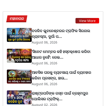
ମହାନଗର
View More
ବଦଳିବ ଭୁବନେଶ୍ବରର ଟ୍ରାଫିକ ସିଗନାଲ
ବ୍ୟବସ୍ଥା, ଦୁର୍ଗା ପ...
August 06, 2026
‘ସିନେଟ ମେମ୍ବର କହି ହସ୍ତକ୍ଷେପ କରିବା
ଆଧାର ନୁହେଁ’: ରେଭ...
August 06, 2026
ଆବସିକ ଘରକୁ ବ୍ୟବସାୟ ପାଇଁ ବ୍ୟବହାର
କରିବା ପ୍ରସଙ୍ଗ, ହାଉ...
August 06, 2026
ରାଷ୍ଟ୍ରପତିଙ୍କ ଗସ୍ତ ପାଇଁ ବ୍ରହ୍ମପୁର
ପୋଲିସର ଟ୍ରାଫିକ୍...
August 02, 2026